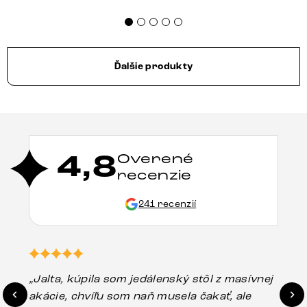
Ďalšie produkty
4,8
Overené
recenzie
241 recenzií
„Jalta, kúpila som jedálenský stôl z masívnej
„O
akácie, chvíľu som naň musela čakať, ale
in