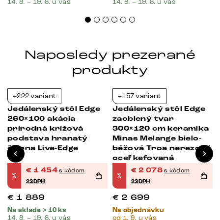
14. 8. – 19. 8. u vás
14. 8. – 19. 8. u vás
Naposledy prezerané
produkty
+222 variant
+157 variant
-23%
-23%
Jedálenský stôl Edge
Jedálenský stôl Edge
260×100 akácia
zaoblený tvar
prírodná krížová
300×120 cm keramika
podstava hranatý
Minas Melange bielo-
čierna Live-Edge
béžová Troa nerezová
oceľ kefovaná
€
1 454
€
2 078
s kódom
s kódom
%
%
23DPH
23DPH
€
1 889
€
2 699
Na sklade > 10 ks
Na objednávku
14. 8. – 19. 8. u vás
od 1. 9. u vás