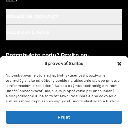
DÔLEŽITÉ ODKAZY
SLEDUJTE NÁS
Potrebujete radu? Ozvite sa.
+420 770 313 313
Spravovať Súhlas
Po – Pia: 9:00 – 17:00
podpora@delife-shop.sk
Na poskytovanie tých najlepších skúseností používame
technológie, ako sú súbory cookie na ukladanie a/alebo prístup
Odpovedáme do 24 hodín.
k informáciám o zariadení. Súhlas s týmito technológiami nám
umožní spracovávať údaje, ako je správanie pri prehliadaní
alebo jedinečné ID na tejto stránke. Nesúhlas alebo odvolanie
súhlasu môže nepriaznivo ovplyvniť určité vlastnosti a funkcie.
Google recenzie
4,8
Prijať