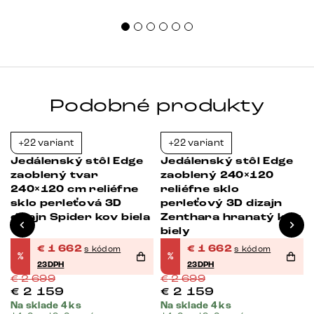
Podobné produkty
+22 variant
+22 variant
-38%
-38%
Jedálenský stôl Edge
Jedálenský stôl Edge
zaoblený tvar
zaoblený 240×120
240×120 cm reliéfne
reliéfne sklo
sklo perleťová 3D
perleťový 3D dizajn
dizajn Spider kov biela
Zenthara hranatý kov
v
biely
€
1 662
€
1 662
s kódom
s kódom
%
%
23DPH
23DPH
€
2 699
€
2 699
€
2 159
€
2 159
Na sklade 4 ks
Na sklade 4 ks