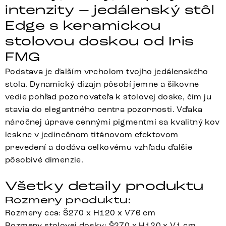
intenzity – jedálenský stôl
Edge s keramickou
stolovou doskou od Iris
FMG
Podstava je ďalším vrcholom tvojho jedálenského
stola. Dynamický dizajn pôsobí jemne a šikovne
vedie pohľad pozorovateľa k stolovej doske, čím ju
stavia do elegantného centra pozornosti. Vďaka
náročnej úprave cennými pigmentmi sa kvalitný kov
leskne v jedinečnom titánovom efektovom
prevedení a dodáva celkovému vzhľadu ďalšie
pôsobivé dimenzie.
Všetky detaily produktu
Rozmery produktu:
Rozmery cca: Š270 x H120 x V76 cm
Rozmery stolovej dosky: Š270 x H120 x V1 cm