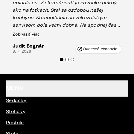
oplatilo sa. V skutočnosti je rovnako pekný
st
ako na fotkách. Stal sa ozdobou našej
ús
kuchyne. Komunikácia so zákazníckym
sp
servisom bola veľmi dobrá. Na spodnej časti
Es
stola bolo malé poškodenie, pravdepodobne
Zobraziť viac
16.
vzniklo pri preprave, ale vďaka pánovi
Judit Bognár
Vincze pri riešení mojej záležitosti pristúpili
Overená recenzia
8. 7. 2026
veľmi korektne. Odporúčam produkty Delife
každému.“
MENU
Sedačky
Stoličky
Postele
Stoly