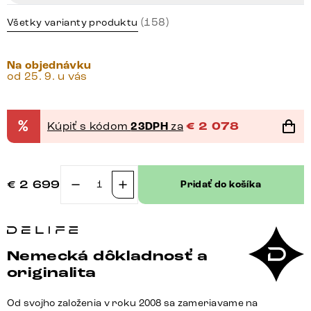
(158)
Všetky varianty produktu
Na objednávku
od 25. 9. u vás
%
Kúpiť s kódom
23DPH
za
€
2 078
€
2 699
Pridať do košíka
množstvo
Jedálenský
stôl
Edge
Nemecká dôkladnosť a
zaoblený
originalita
270x120
keramika
Od svojho založenia v roku 2008 sa zameriavame na