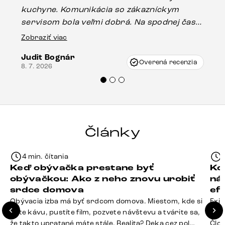
kuchyne. Komunikácia so zákazníckym
sp
servisom bola veľmi dobrá. Na spodnej časti
Es
stola bolo malé poškodenie, pravdepodobne
Zobraziť viac
16.
vzniklo pri preprave, ale vďaka pánovi
Judit Bognár
Vincze pri riešení mojej záležitosti pristúpili
Overená recenzia
8. 7. 2026
veľmi korektne. Odporúčam produkty Delife
každému.“
Články
4 min. čítania
Keď obývačka prestane byť
Ko
obývačkou: Ako z neho znovu urobiť
ná
srdce domova
ef
Obývacia izba má byť srdcom domova. Miestom, kde si
Exis
dáte kávu, pustíte film, pozvete návštevu a tvárite sa,
Seda
že takto upratané máte stále. Realita? Deka cez pol
Člov