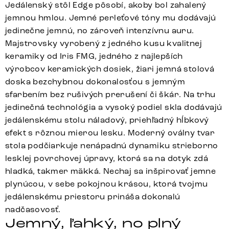
Jedálenský stôl Edge pôsobí, akoby bol zahalený
jemnou hmlou. Jemné perleťové tóny mu dodávajú
jedinečne jemnú, no zároveň intenzívnu auru.
Majstrovsky vyrobený z jedného kusu kvalitnej
keramiky od Iris FMG, jedného z najlepších
výrobcov keramických dosiek, žiari jemná stolová
doska bezchybnou dokonalosťou s jemným
sfarbením bez rušivých prerušení či škár. Na trhu
jedinečná technológia a vysoký podiel skla dodávajú
jedálenskému stolu náladový, priehľadný hĺbkový
efekt s rôznou mierou lesku. Moderný oválny tvar
stola podčiarkuje nenápadnú dynamiku strieborno
lesklej povrchovej úpravy, ktorá sa na dotyk zdá
hladká, takmer mäkká. Nechaj sa inšpirovať jemne
plynúcou, v sebe pokojnou krásou, ktorá tvojmu
jedálenskému priestoru prináša dokonalú
nadčasovosť.
Jemný, ľahký, no plný