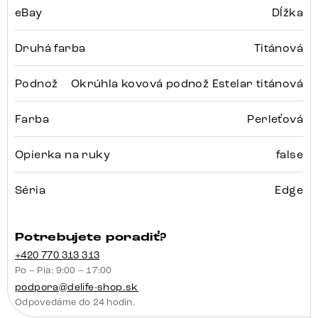
eBay
Dĺžka
Druhá farba
Titánová
Podnož
Okrúhla kovová podnož Estelar titánová
Farba
Perleťová
Opierka na ruky
false
Séria
Edge
Potrebujete poradiť?
+420 770 313 313
Po – Pia: 9:00 – 17:00
podpora@delife-shop.sk
Odpovedáme do 24 hodín.