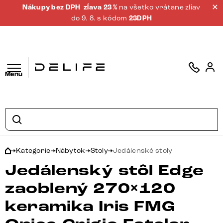
Nákupy bez DPH
zĺava 23 %
na všetko vrátane zliav
do 9. 8. s kódom
23DPH
Menu
Kategorie
Nábytok
Stoly
Jedálenské stoly
Jedálenský stôl Edge
zaoblený 270×120
keramika Iris FMG