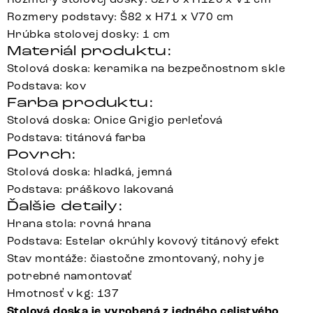
Rozmery podstavy: Š82 x H71 x V70 cm
Hrúbka stolovej dosky: 1 cm
Materiál produktu:
Stolová doska: keramika na bezpečnostnom skle
Podstava: kov
Farba produktu:
Stolová doska: Onice Grigio perleťová
Podstava: titánová farba
Povrch:
Stolová doska: hladká, jemná
Podstava: práškovo lakovaná
Ďalšie detaily:
Hrana stola: rovná hrana
Podstava: Estelar okrúhly kovový titánový efekt
Stav montáže: čiastočne zmontovaný, nohy je
potrebné namontovať
Hmotnosť v kg: 137
Stolová doska je vyrobená z jedného celistvého