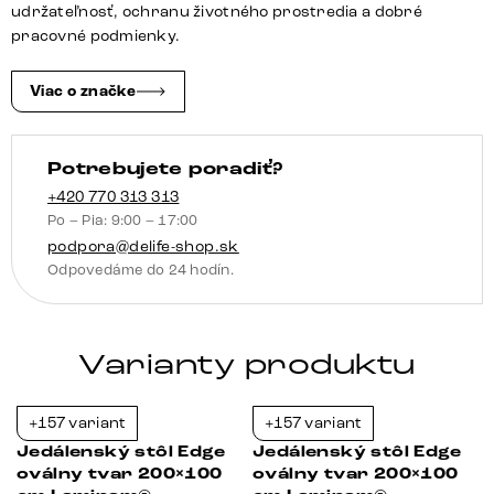
Iris
udržateľnosť, ochranu životného prostredia a dobré
FMG
pracovné podmienky.
Onice
Grigio
Viac o značke
Estelar
okrúhly
Potrebujete poradiť?
kov
efektová
+420 770 313 313
Po – Pia: 9:00 – 17:00
povrchová
podpora@delife-shop.sk
úprava
Odpovedáme do 24 hodín.
titánová
Varianty produktu
+157 variant
+157 variant
-39%
-38%
Jedálenský stôl Edge
Jedálenský stôl Edge
oválny tvar 200×100
oválny tvar 200×100