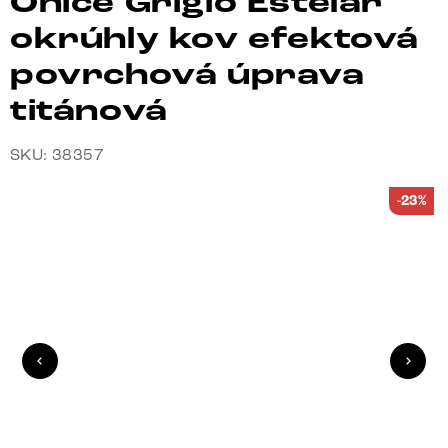
Onice Grigio Estelar
okrúhly kov efektová
povrchová úprava
titánová
SKU: 38357
-23%