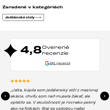
Zaradené v kategóriách
Jedálenské stoly
4,8
Overené
recenzie
241 recenzií
„Jalta, kúpila som jedálenský stôl z masívnej
„O
akácie, chvíľu som naň musela čakať, ale
in
oplatilo sa. V skutočnosti je rovnako pekný
st
ako na fotkách. Stal sa ozdobou našej
ús