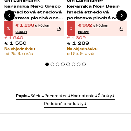
cm Laminam®
cm Laminam®
keramika Nero Greco
keramika Noir Desir
antracitová stredová
hnedá stredová
podstava plochá oceľ
podstava plochá oceľ
čierna
čierna
€
1 193
€
992
s kódom
s kódom
%
%
23DPH
23DPH
€
1 940
€
1 609
€
1 550
€
1 289
Na objednávku
Na objednávku
od 25. 9. u vás
od 25. 9. u vás
Popis
Séria
Parametre
Hodnotenie
Články
Podobné produkty