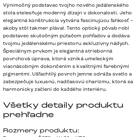
Výnimočný podstavec tvojho nového jedálenského
stola stelesňuje moderný dizajn v dokonalosti. Jeho
elegantná konštrukcia vytvára fascinujúcu ľahkosť –
akoby stôl takmer plával. Tento optický pôvab robí
podstavec skutočným pútačom pohľadov a dodáva
tvojmu jedálenskému priestoru exkluzívny nádych.
Špeciálnym prvkom je elegantná strieborná
povrchová úprava, ktorá vzniká umeleckým
viacnásobným dokončením s kvalitnými farebnými
pigmentmi. Ušľachtilý povrch jemne odráža svetlo a
zabezpečuje luxusnú, nadčasovú charizmu, ktorá sa
harmonicky začlení do každého interiéru.
Všetky detaily produktu
prehľadne
Rozmery produktu: