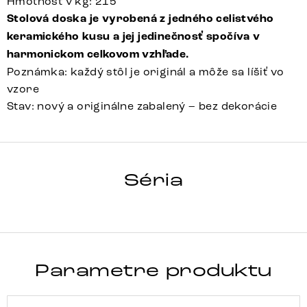
Hmotnosť v kg: 215
Stolová doska je vyrobená z jedného celistvého
keramického kusu a jej jedinečnosť spočíva v
harmonickom celkovom vzhľade.
Poznámka: každý stôl je originál a môže sa líšiť vo
vzore
Stav: nový a originálne zabalený – bez dekorácie
HRANA
Séria
Detail celej série
Parametre produktu