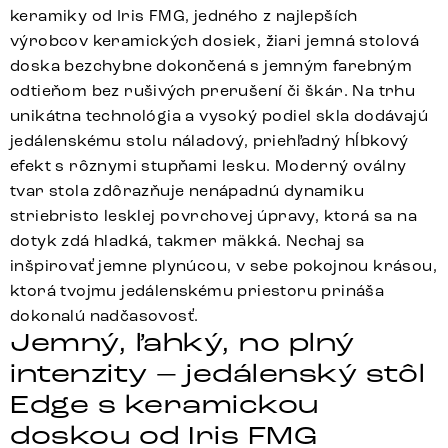
keramiky od Iris FMG, jedného z najlepších
výrobcov keramických dosiek, žiari jemná stolová
doska bezchybne dokončená s jemným farebným
odtieňom bez rušivých prerušení či škár. Na trhu
unikátna technológia a vysoký podiel skla dodávajú
jedálenskému stolu náladový, priehľadný hĺbkový
efekt s rôznymi stupňami lesku. Moderný oválny
tvar stola zdôrazňuje nenápadnú dynamiku
striebristo lesklej povrchovej úpravy, ktorá sa na
dotyk zdá hladká, takmer mäkká. Nechaj sa
inšpirovať jemne plynúcou, v sebe pokojnou krásou,
ktorá tvojmu jedálenskému priestoru prináša
dokonalú nadčasovosť.
Jemný, ľahký, no plný
intenzity – jedálenský stôl
Edge s keramickou
doskou od Iris FMG