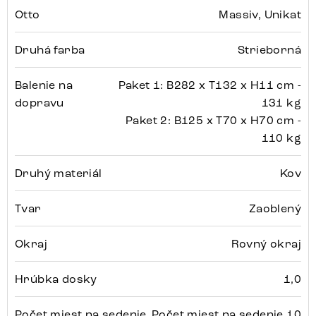
Otto
Massiv, Unikat
Druhá farba
Strieborná
Balenie na
Paket 1: B282 x T132 x H11 cm -
dopravu
131 kg
Paket 2: B125 x T70 x H70 cm -
110 kg
Druhý materiál
Kov
Tvar
Zaoblený
Okraj
Rovný okraj
Hrúbka dosky
1,0
Počet miest na sedenie
Počet miest na sedenie 10