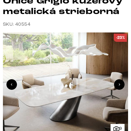
Onice Grigio kužeľový
metalická strieborná
SKU: 40554
-23%
9