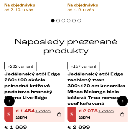
Na objednávku
Na objednávku
od 2. 10. u vás
od 1. 9. u vás
Naposledy prezerané
produkty
+222 variant
+157 variant
-23%
-23%
Jedálenský stôl Edge
Jedálenský stôl Edge
260×100 akácia
zaoblený tvar
prírodná krížová
300×120 cm keramika
podstava hranatý
Minas Melange bielo-
čierna Live-Edge
béžová Troa nerezová
oceľ kefovaná
€
1 454
€
2 078
s kódom
s kódom
%
%
23DPH
23DPH
€
1 889
€
2 699