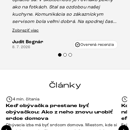
ako na fotkách. Stal sa ozdobou našej
ús
kuchyne. Komunikácia so zákazníckym
sp
servisom bola veľmi dobrá. Na spodnej časti
Es
stola bolo malé poškodenie, pravdepodobne
Zobraziť viac
16.
vzniklo pri preprave, ale vďaka pánovi
Judit Bognár
Vincze pri riešení mojej záležitosti pristúpili
Overená recenzia
8. 7. 2026
veľmi korektne. Odporúčam produkty Delife
každému.“
Články
4 min. čítania
Keď obývačka prestane byť
Ko
obývačkou: Ako z neho znovu urobiť
ná
srdce domova
ef
Obývacia izba má byť srdcom domova. Miestom, kde si
Exis