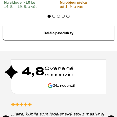
Na sklade > 10 ks
Na objednávku
14. 8. – 19. 8. u vás
od 1. 9. u vás
Ďalšie produkty
4,8
Overené
recenzie
241 recenzií
„Jalta, kúpila som jedálenský stôl z masívnej
„O