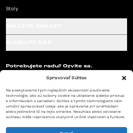
Stoly
DÔLEŽITÉ ODKAZY
SLEDUJTE NÁS
Potrebujete radu? Ozvite sa.
+420 770 313 313
Spravovať Súhlas
Po – Pia: 9:00 – 17:00
podpora@delife-shop.sk
Na poskytovanie tých najlepších skúseností používame
Odpovedáme do 24 hodín.
technológie, ako sú súbory cookie na ukladanie a/alebo prístup
k informáciám o zariadení. Súhlas s týmito technológiami nám
umožní spracovávať údaje, ako je správanie pri prehliadaní
alebo jedinečné ID na tejto stránke. Nesúhlas alebo odvolanie
Google recenzie
súhlasu môže nepriaznivo ovplyvniť určité vlastnosti a funkcie.
4,8