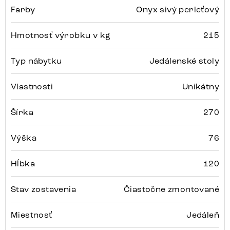
Farby
Onyx sivý perleťový
Hmotnosť výrobku v kg
215
Typ nábytku
Jedálenské stoly
Vlastnosti
Unikátny
Šírka
270
Výška
76
Hĺbka
120
Stav zostavenia
Čiastočne zmontované
Miestnosť
Jedáleň