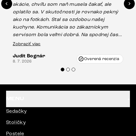
akácie, chvíľu som naň musela čakať, ale
in
oplatilo sa. V skutočnosti je rovnako pekný
st
ako na fotkách. Stal sa ozdobou našej
ús
kuchyne. Komunikácia so zákazníckym
sp
servisom bola veľmi dobrá. Na spodnej časti
Es
stola bolo malé poškodenie, pravdepodobne
Zobraziť viac
16.
vzniklo pri preprave, ale vďaka pánovi
Judit Bognár
Vincze pri riešení mojej záležitosti pristúpili
Overená recenzia
8. 7. 2026
veľmi korektne. Odporúčam produkty Delife
každému.“
MENU
Sedačky
Stoličky
Postele