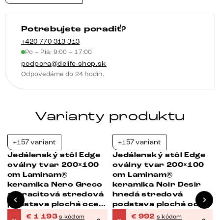
Grigio
kužeľový
Potrebujete poradiť?
metalická
strieborná
+420 770 313 313
Po – Pia: 9:00 – 17:00
podpora@delife-shop.sk
Odpovedáme do 24 hodín.
Varianty produktu
+157 variant
+157 variant
-39%
-38%
Jedálenský stôl Edge
Jedálenský stôl Edge
oválny tvar 200×100
oválny tvar 200×100
cm Laminam®
cm Laminam®
keramika Nero Greco
keramika Noir Desir
antracitová stredová
hnedá stredová
podstava plochá oceľ
podstava plochá oceľ
čierna
čierna
€
1 193
€
992
s kódom
s kódom