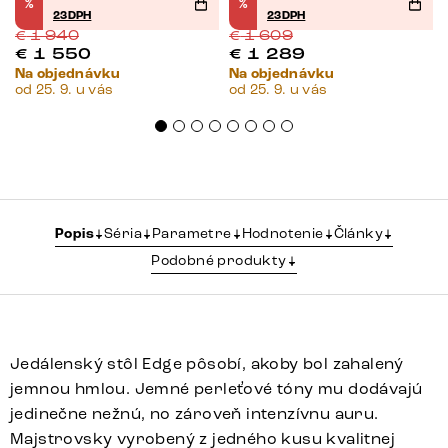
%
%
23DPH
23DPH
€
1 940
€
1 609
€
1 550
€
1 289
Na objednávku
Na objednávku
od 25. 9. u vás
od 25. 9. u vás
Popis
Séria
Parametre
Hodnotenie
Články
Podobné produkty
Jedálenský stôl Edge pôsobí, akoby bol zahalený
jemnou hmlou. Jemné perleťové tóny mu dodávajú
jedinečne nežnú, no zároveň intenzívnu auru.
Majstrovsky vyrobený z jedného kusu kvalitnej