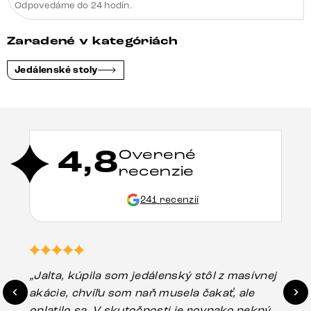
Odpovedáme do 24 hodín.
Zaradené v kategóriách
Jedálenské stoly
4,8
Overené
recenzie
241 recenzií
„Jalta, kúpila som jedálenský stôl z masívnej
„O
akácie, chvíľu som naň musela čakať, ale
in
oplatilo sa. V skutočnosti je rovnako pekný
st