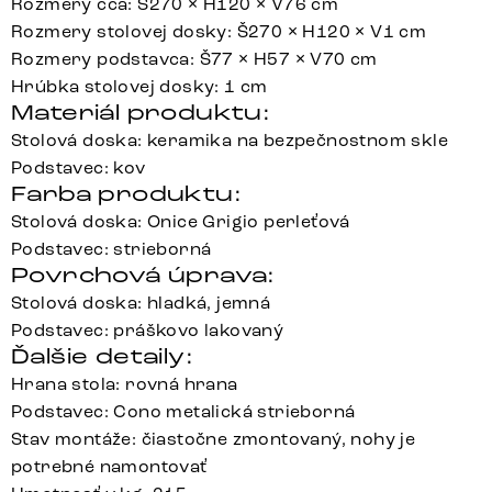
Rozmery cca: Š270 × H120 × V76 cm
Rozmery stolovej dosky: Š270 × H120 × V1 cm
Rozmery podstavca: Š77 × H57 × V70 cm
Hrúbka stolovej dosky: 1 cm
Materiál produktu:
Stolová doska: keramika na bezpečnostnom skle
Podstavec: kov
Farba produktu:
Stolová doska: Onice Grigio perleťová
Podstavec: strieborná
Povrchová úprava:
Stolová doska: hladká, jemná
Podstavec: práškovo lakovaný
Ďalšie detaily:
Hrana stola: rovná hrana
Podstavec: Cono metalická strieborná
Stav montáže: čiastočne zmontovaný, nohy je
potrebné namontovať