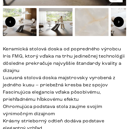
Keramická stolová doska od popredného výrobcu
Iris FMG, ktorý vďaka na trhu jedinečnej technológii
dôsledne prekračuje najvyššie štandardy kvality a
dizajnu
Luxusná stolová doska majstrovsky vyrobená z
jedného kusu – priebežná kresba bez spojov
Fascinujúca elegancia vďaka pôsobivému,
priehľadnému hĺbkovému efektu
Ohromujúca podstava stola zaujme svojím
výnimočným dizajnom
Krásny strieborný odtieň dodáva podstave
elegantný vzhľad