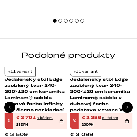
Podobné produkty
+11 variant
+11 variant
-23%
-23%
Jedálenský stôl Edge
Jedálenský stôl Edge
zaoblený tvar 240-
zaoblený tvar 240-
300×120 cm keramika
300×120 cm keramika
Laminam® sabbia
Laminam® sabbia v
v
dubová farba Infinity
dubovej farbe
kov čierna rozkladací
podstava v tvare W
kov čierna rozkladací
€
2 701
€
2 386
s kódom
s kódom
%
%
23DPH
23DPH
€
3 509
€
3 099