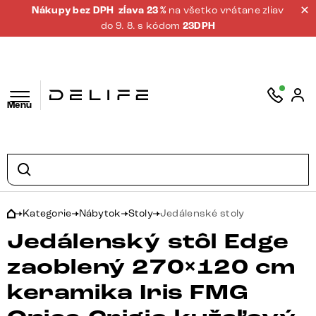
Nákupy bez DPH
zĺava 23 %
na všetko vrátane zliav
do 9. 8. s kódom
23DPH
Menu
Kategorie
Nábytok
Stoly
Jedálenské stoly
Jedálenský stôl Edge
zaoblený 270×120 cm
keramika Iris FMG