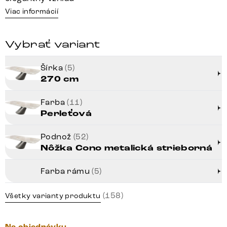
Viac informácií
Vybrať variant
Šírka
(5)
270 cm
Farba
(11)
Perleťová
Podnož
(52)
Nôžka Cono metalická strieborná
Farba rámu
(5)
(158)
Všetky varianty produktu