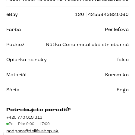
eBay
120 | 4255843821060
Farba
Perleťová
Podnož
Nôžka Cono metalická strieborná
Opierka na ruky
false
Materiál
Keramika
Séria
Edge
Potrebujete poradiť?
+420 770 313 313
Po – Pia: 9:00 – 17:00
podpora@delife-shop.sk