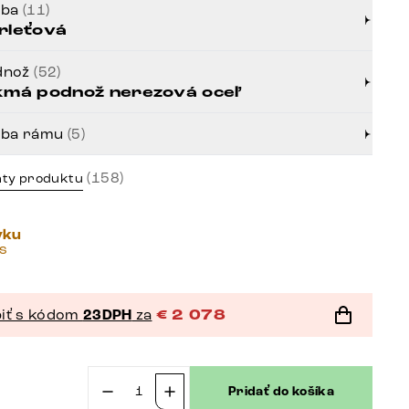
rba
(11)
rleťová
dnož
(52)
kmá podnož nerezová oceľ
rba rámu
(5)
(158)
nty produktu
vku
ás
iť s kódom
23DPH
za
€
2 078
Pridať do košíka
množstvo