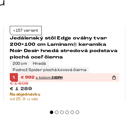
u
+157 variant
-38%
Jedálenský stôl Edge oválny tvar
200×100 cm Laminam® keramika
Noir Desir hnedá stredová podstava
plochá oceľ čierna
200 cm
Hnedá
Podnož Spider plochá kovová čierna
%
€
992
s kódom
23DPH
€
1 609
€
1 289
Na objednávku
od 25. 9. u vás