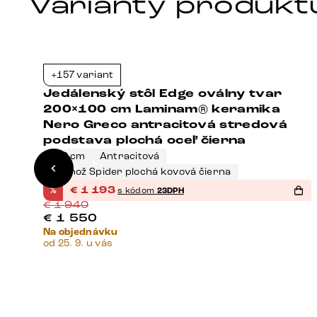
Varianty produkt
+157 variant
9%
-39%
0
Jedálenský stôl Edge oválny tvar
-
200×100 cm Laminam® keramika
Nero Greco antracitová stredová
podstava plochá oceľ čierna
200 cm
Antracitová
Podnož Spider plochá kovová čierna
%
€
1 193
s kódom
23DPH
€
1 940
€
1 550
Na objednávku
od 25. 9. u vás