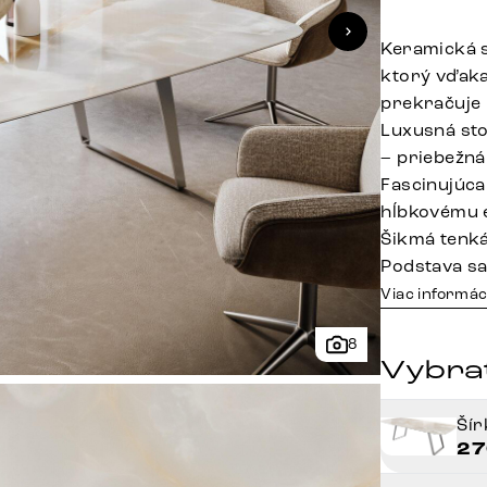
Keramická s
ktorý vďaka
prekračuje 
Luxusná sto
– priebežná
Fascinujúca
hĺbkovému 
Šikmá tenká
Podstava sa
Viac informác
8
Vybrať
Ší
27