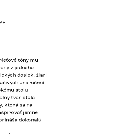
y
rleťové tóny mu
bený z jedného
ckých dosiek, žiari
ušivých prerušení
nskému stolu
lny tvar stola
, ktorá sa na
nšpirovať jemne
 prináša dokonalú