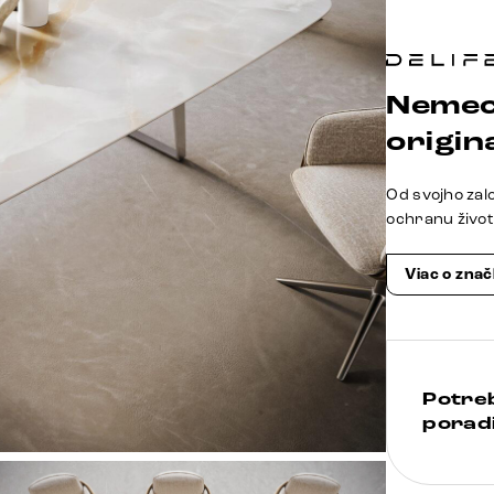
Nemec
origina
Od svojho zal
ochranu živo
Viac o zna
Potre
poradi