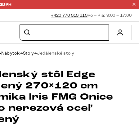
23DPH
+420 770 313 313
Po – Pia: 9:00 – 17:00
Nábytok
Stoly
Jedálenské stoly
lenský stôl Edge
lený 270×120 cm
mika Iris FMG Onice
io nerezová oceľ
ený