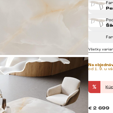
Fa
Pe
Po
Ši
Fa
Všetky varia
Na objedná
od 1. 9. u v
%
Kúp
€
2 699