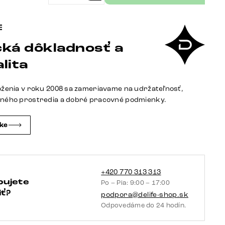
Jedálenský
stôl
Edge
ká dôkladnosť a
zaoblený
270×120
lita
cm
keramika
oženia v roku 2008 sa zameriavame na udržateľnosť,
Iris
tného prostredia a dobré pracovné podmienky.
FMG
Onice
čke
Grigio
nerezová
oceľ
skosený
+420 770 313 313
bujete
Po – Pia: 9:00 – 17:00
ť?
podpora@delife-shop.sk
Odpovedáme do 24 hodín.