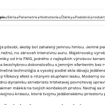
pis
Séria
Parametre
Hodnotenie
Články
Podobné produkt
ge pôsobí, akoby bol zahalený jemnou hmlou. Jemné pe
 nežnú, no zároveň intenzívnu auru. Majstrovsky vyro
amiky od Iris FMG, jedného z najlepších výrobcov kerami
ka bezchybnou dokonalosťou s jemným sfarbením bez r
dinečná technológia a vysoký podiel skla dávajú jedále
ný hĺbkový efekt s rôznymi stupňami lesku. Moderný ová
nú dynamiku striebristo trblietavej povrchovej úpravy
takmer mäkká na tvojich končekoch prstov. Nechaj sa i
okojnou krásou, ktorá tvojmu jedálenskému priestoru