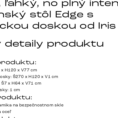
ľahký, no plný inten
nský stôl Edge s
ckou doskou od Iri
 detaily produktu
roduktu:
 x H120 x V77 cm
dosky: Š270 x H120 x V1 cm
 Š7 x H64 x V71 cm
sky: 1 cm
roduktu:
ramika na bezpečnostnom skle
 oceľ