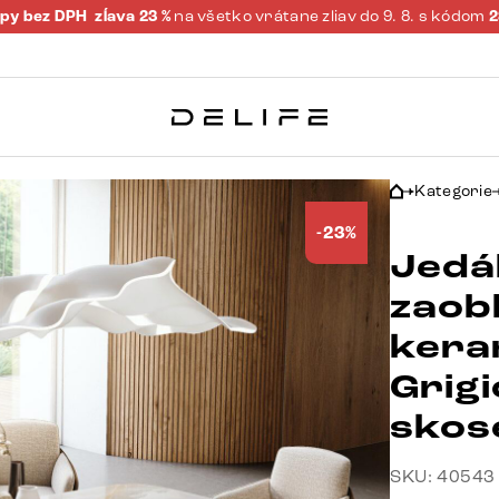
py bez DPH
zĺava 23 %
na všetko vrátane zliav do 9. 8. s kódom
Kategorie
-23%
Jedá
zaob
kera
Grig
skos
SKU: 40543