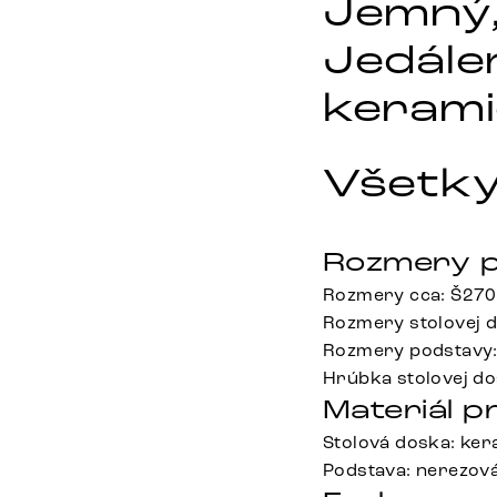
Jemný, 
Jedále
kerami
Všetky
Rozmery p
Rozmery cca: Š270
Rozmery stolovej 
Rozmery podstavy:
Hrúbka stolovej do
Materiál p
Stolová doska: ke
Podstava: nerezová