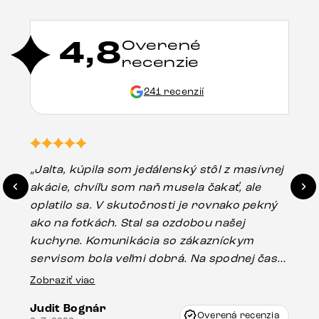
4,8
Overené
recenzie
241 recenzií
„Jalta, kúpila som jedálenský stôl z masívnej
„O
akácie, chvíľu som naň musela čakať, ale
in
oplatilo sa. V skutočnosti je rovnako pekný
st
ako na fotkách. Stal sa ozdobou našej
ús
kuchyne. Komunikácia so zákazníckym
sp
servisom bola veľmi dobrá. Na spodnej časti
Es
stola bolo malé poškodenie, pravdepodobne
Zobraziť viac
16.
vzniklo pri preprave, ale vďaka pánovi
Judit Bognár
Vincze pri riešení mojej záležitosti pristúpili
Overená recenzia