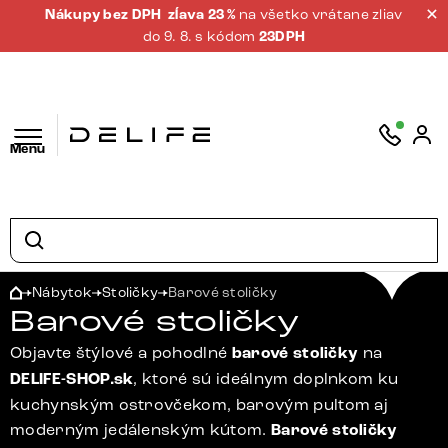
Nákupy bez DPH
zĺava 23 %
na všetko vrátane zliav
do 9. 8. s kódom
23DPH
Menu
Nábytok
Stoličky
Barové stoličky
Barové stoličky
Objavte štýlové a pohodlné
barové stoličky
na
DELIFE-SHOP.sk
, ktoré sú ideálnym doplnkom ku
kuchynským ostrovčekom, barovým pultom aj
moderným jedálenským kútom.
Barové stoličky