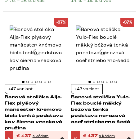
14. 8. – 19. 8. u vás
14. 8. – 19. 8. u vás
-37%
-37%
+47 variant
+43 variant
Barová stolička Alja-
Barová stolička Yulo-
Flex plyšový
Flex bouclé mäkký
manšester krémovo
béžová tenká
biela tenká podstava
podstava nerezová
kov čierna vrecková
oceľ strieborno-šedá
pružina
€
137
€
137
s kódom
s kódom