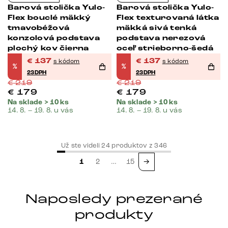
Barová stolička Yulo-
Barová stolička Yulo-
Flex bouclé mäkký
Flex texturovaná látka
tmavobéžová
mäkká sivá tenká
konzolová podstava
podstava nerezová
plochý kov čierna
oceľ strieborno-šedá
€
137
€
137
s kódom
s kódom
%
%
23DPH
23DPH
€
219
€
219
€
179
€
179
Na sklade > 10 ks
Na sklade > 10 ks
14. 8. – 19. 8. u vás
14. 8. – 19. 8. u vás
Už ste videli
24
produktov z
346
1
2
…
15
→
Naposledy prezerané
produkty