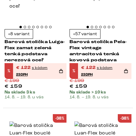
+8 variant
+57 variant
Barová stolička Luiga-
Barová stolička Pela-
Flex zamat zelená
Flex vintage
tenká podstava
antracitová tenká
nerezová oceľ
kovová podstava
€
122
€
122
s kódom
s kódom
%
%
23DPH
23DPH
€
199
€
199
€
159
€
159
Na sklade 3 ks
Na sklade > 10 ks
14. 8. – 19. 8. u vás
14. 8. – 19. 8. u vás
-38%
-38%