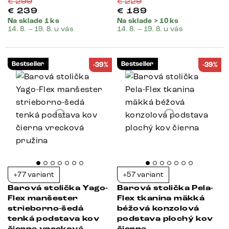
€
299
€
229
€
239
€
189
Na sklade 1 ks
Na sklade > 10 ks
14. 8. – 19. 8. u vás
14. 8. – 19. 8. u vás
Bestseller
Bestseller
-39%
-39%
+77 variant
+57 variant
Barová stolička Yago-
Barová stolička Pela-
Flex manšester
Flex tkanina mäkká
strieborno-šedá
béžová konzolová
tenká podstava kov
podstava plochý kov