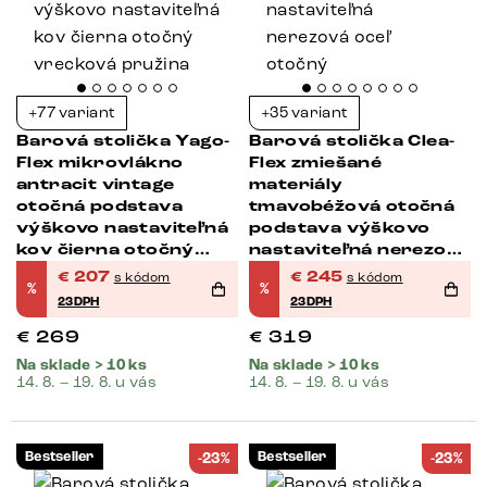
+77 variant
+35 variant
Barová stolička Yago-
Barová stolička Clea-
Flex mikrovlákno
Flex zmiešané
antracit vintage
materiály
otočná podstava
tmavobéžová otočná
výškovo nastaviteľná
podstava výškovo
kov čierna otočný
nastaviteľná nerezová
vrecková pružina
oceľ otočný
€
207
€
245
s kódom
s kódom
%
%
23DPH
23DPH
€
269
€
319
Na sklade > 10 ks
Na sklade > 10 ks
14. 8. – 19. 8. u vás
14. 8. – 19. 8. u vás
Bestseller
Bestseller
-23%
-23%