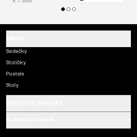
8. 7. 2026
veľmi korektne. Odporúčam produkty Delife
každému.“
MENU
Sedačky
Stoličky
Postele
Stoly
DÔLEŽITÉ ODKAZY
SLEDUJTE NÁS