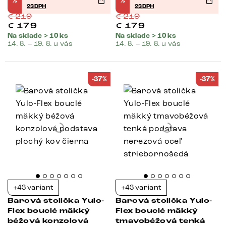
%
%
23DPH
23DPH
€
219
€
219
€
179
€
179
Na sklade > 10 ks
Na sklade > 10 ks
14. 8. – 19. 8. u vás
14. 8. – 19. 8. u vás
-37%
-37%
+43 variant
+43 variant
Barová stolička Yulo-
Barová stolička Yulo-
Flex bouclé mäkký
Flex bouclé mäkký
béžová konzolová
tmavobéžová tenká