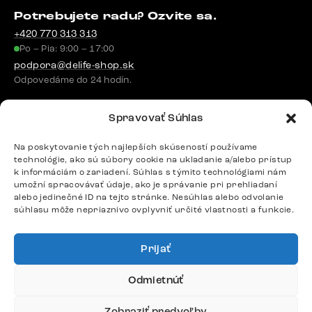
Potrebujete radu? Ozvite sa.
+420 770 313 313
Po – Pia: 9:00 – 17:00
podpora@delife-shop.sk
Odpovedáme do 24 hodín.
Spravovať Súhlas
Google recenzie
Na poskytovanie tých najlepších skúseností používame
4,8
technológie, ako sú súbory cookie na ukladanie a/alebo prístup
k informáciám o zariadení. Súhlas s týmito technológiami nám
umožní spracovávať údaje, ako je správanie pri prehliadaní
alebo jedinečné ID na tejto stránke. Nesúhlas alebo odvolanie
súhlasu môže nepriaznivo ovplyvniť určité vlastnosti a funkcie.
Doprava
Prijať
Platby
Odmietnúť
Zobraziť predvoľby