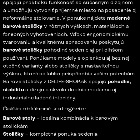
spájajú praktickú funkčnosť so súčasným dizajnom
a umožňujú vytvoriť príjemné miesto na posedenie aj
neformálne stolovanie. V ponuke nájdete
moderné
barové stoličky
v rôznych výškach, materiáloch a
farebných vyhotoveniach. Vďaka ergonomickému
tvarovaniu a kvalitnému spracovaniu poskytujú
barové stoličky
pohodlné sedenie aj pri dlhšom
používaní. Ponúkame modely s opierkou aj bez nej,
otočné varianty alebo stoličky s nastaviteľnou
výškou, ktoré sa ľahko prispôsobia vašim potrebám.
Barové stoličky z DELIFE-SHOP.sk spájajú
pohodlie,
stabilitu
a dizajn a skvelo doplnia moderne aj
industriálne ladené interiéry.
Ďalšie obľúbené kategórie:
Barové stoly
– ideálna kombinácia k barovým
stoličkám
Stoličky
– kompletná ponuka sedenia