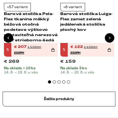
+57 variant
+8 variant
-23%
-23%
Barová stolička Pela-
Barová stolička Luiga-
Flex tkanina mäkký
Flex zamat zelená
béžová otočná
jedálenská stolička
podstava výškovo
plochý kov
nastaviteľná nerezová
oceľ strieborno-šedá
€
207
€
122
s kódom
s kódom
%
%
23DPH
23DPH
€
269
€
159
Na sklade > 10 ks
Na sklade 3 ks
14. 8. – 19. 8. u vás
14. 8. – 19. 8. u vás
Ďalšie produkty