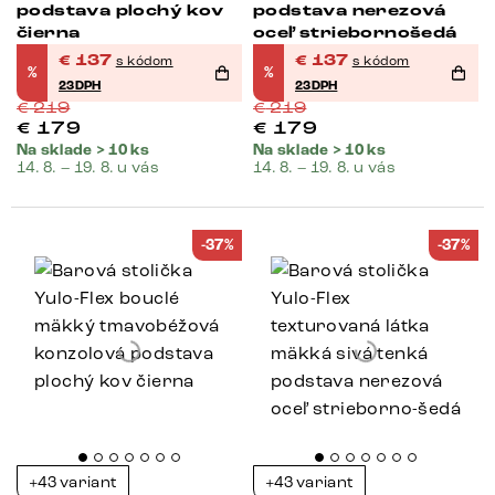
podstava plochý kov
podstava nerezová
čierna
oceľ striebornošedá
€
137
€
137
s kódom
s kódom
%
%
23DPH
23DPH
€
219
€
219
€
179
€
179
Na sklade > 10 ks
Na sklade > 10 ks
14. 8. – 19. 8. u vás
14. 8. – 19. 8. u vás
-37%
-37%
+43 variant
+43 variant