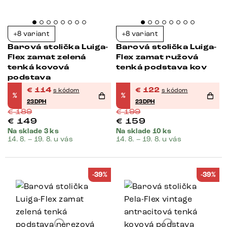
+8 variant
+8 variant
Barová stolička Luiga-
Barová stolička Luiga-
Flex zamat zelená
Flex zamat ružová
tenká kovová
tenká podstava kov
podstava
€
114
€
122
s kódom
s kódom
%
%
23DPH
23DPH
€
189
€
199
€
149
€
159
Na sklade 3 ks
Na sklade 10 ks
14. 8. – 19. 8. u vás
14. 8. – 19. 8. u vás
-39%
-39%