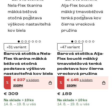
+31 variant
+47 variant
Barová stolička Nela-
Barová stolička Alja-
Flex tkanina mäkká
Flex bouclé mäkký
béžová otočná
tmavobéžová tenká
podstava výškovo
podstava kov čierna
nastaviteľná kov biela
vrecková pružina
€
237
€
145
s kódom
s kódom
%
%
23DPH
23DPH
€
309
€
189
Na sklade > 10 ks
Na sklade > 10 ks
14. 8. – 19. 8. u vás
14. 8. – 19. 8. u vás