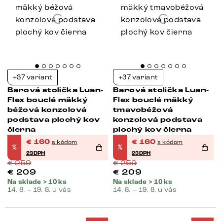
+37 variant
+37 variant
Barová stolička Luan-
Barová stolička Luan-
Flex bouclé mäkký
Flex bouclé mäkký
béžová konzolová
tmavobéžová
podstava plochý kov
konzolová podstava
čierna
plochý kov čierna
€
160
€
160
s kódom
s kódom
%
%
23DPH
23DPH
€
259
€
259
€
209
€
209
Na sklade > 10 ks
Na sklade > 10 ks
14. 8. – 19. 8. u vás
14. 8. – 19. 8. u vás