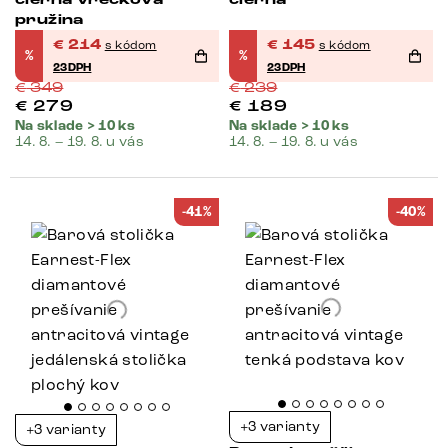
čierna vrecková
čierna
pružina
€
214
€
145
s kódom
s kódom
%
%
23DPH
23DPH
€
349
€
239
€
279
€
189
Na sklade > 10 ks
Na sklade > 10 ks
14. 8. – 19. 8. u vás
14. 8. – 19. 8. u vás
-41%
-40%
+3 varianty
+3 varianty