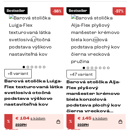
Bestseller
Bestseller
-38%
-37%
+8 variant
+47 variant
Barová stolička Luiga-
Barová stolička Alja-
Flex texturovaná látka
Flex plyšový
svetlosivá otočná
manšester krémovo
podstava výškovo
biela konzolová
nastaviteľná kov
podstava plochý kov
čierna vrecková
pružina
€
184
€
145
s kódom
s kódom
%
%
23DPH
23DPH