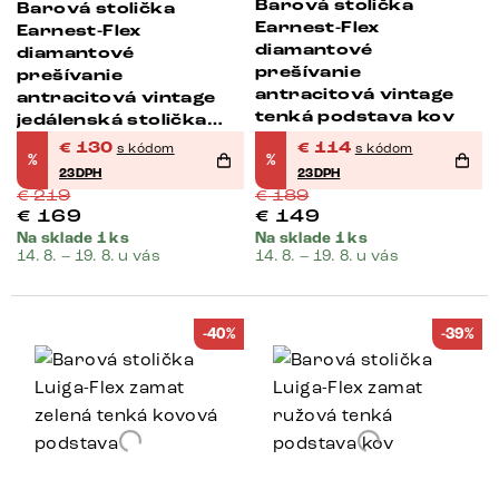
Barová stolička
Barová stolička
Earnest-Flex
Earnest-Flex
diamantové
diamantové
prešívanie
prešívanie
antracitová vintage
antracitová vintage
tenká podstava kov
jedálenská stolička
plochý kov
€
130
€
114
s kódom
s kódom
%
%
23DPH
23DPH
€
219
€
189
€
169
€
149
Na sklade 1 ks
Na sklade 1 ks
14. 8. – 19. 8. u vás
14. 8. – 19. 8. u vás
-40%
-39%