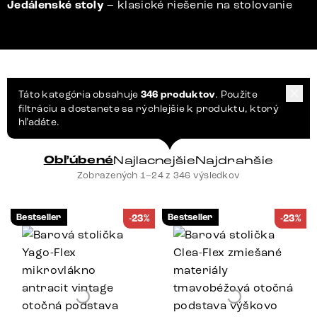
Jedálenské stoly
– klasické riešenie na stolovanie
Táto kategória obsahuje
346 produktov
. Použite
filtráciu a dostanete sa rýchlejšie k produktu, ktorý
hľadáte.
Obľúbené
Najlacnejšie
Najdrahšie
Zobrazených 1–24 z 346 výsledkov
Bestseller
Bestseller
-23%
-23%