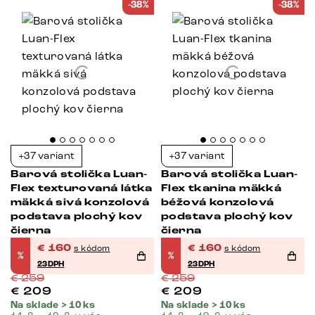
-38%
-38%
+37 variant
+37 variant
Barová stolička Luan-
Barová stolička Luan-
Flex texturovaná látka
Flex tkanina mäkká
mäkká sivá konzolová
béžová konzolová
podstava plochý kov
podstava plochý kov
čierna
čierna
€
160
€
160
s kódom
s kódom
%
%
23DPH
23DPH
€
259
€
259
€
209
€
209
Na sklade > 10 ks
Na sklade > 10 ks