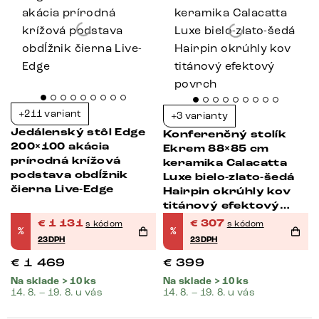
+211 variant
+3 varianty
Jedálenský stôl Edge
Konferenčný stolík
200×100 akácia
Ekrem 88×85 cm
prírodná krížová
keramika Calacatta
podstava obdĺžnik
Luxe bielo-zlato-šedá
čierna Live-Edge
Hairpin okrúhly kov
titánový efektový
povrch
€
1 131
€
307
s kódom
s kódom
%
%
23DPH
23DPH
€
1 469
€
399
Na sklade > 10 ks
Na sklade > 10 ks
14. 8. – 19. 8. u vás
14. 8. – 19. 8. u vás