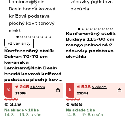
Konferenčný stolík
Budaya 115×60 cm
+2 varianty
mango prírodná 2
Konferenčný stolík
zásuvky podstava
Delron 70×70 cm
okrúhla
keramika
Laminam®Noir Desir
hnedá kovová krížová
podstava plochý kov
titanový efekt
€
245
€
538
s kódom
s kódom
%
%
23DPH
23DPH
€
399
€
879
€
319
€
699
Na sklade > 10 ks
Na sklade 1 ks
14. 8. – 19. 8. u vás
14. 8. – 19. 8. u vás