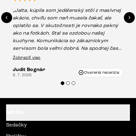
„Jalta, kúpila som jedálenský stôl z masívnej
„O
akácie, chvíľu som naň musela čakať, ale
in
oplatilo sa. V skutočnosti je rovnako pekný
st
ako na fotkách. Stal sa ozdobou našej
ús
kuchyne. Komunikácia so zákazníckym
sp
servisom bola veľmi dobrá. Na spodnej časti
Es
stola bolo malé poškodenie, pravdepodobne
Zobraziť viac
16.
vzniklo pri preprave, ale vďaka pánovi
Judit Bognár
Vincze pri riešení mojej záležitosti pristúpili
Overená recenzia
8. 7. 2026
veľmi korektne. Odporúčam produkty Delife
každému.“
MENU
Sedačky
Stoličky