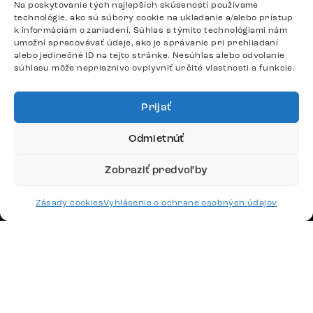
Na poskytovanie tých najlepších skúseností používame
4,8
technológie, ako sú súbory cookie na ukladanie a/alebo prístup
k informáciám o zariadení. Súhlas s týmito technológiami nám
umožní spracovávať údaje, ako je správanie pri prehliadaní
alebo jedinečné ID na tejto stránke. Nesúhlas alebo odvolanie
súhlasu môže nepriaznivo ovplyvniť určité vlastnosti a funkcie.
Doprava
Prijať
Platby
Odmietnúť
Zobraziť predvoľby
Česko
Maďarsko
Nemecko
Zásady cookies
Vyhlásenie o ochrane osobných údajov
Švajčiarsko
Francúzsko
Poľsko
Holandsko
© 2026 www.delife-shop.sk. Všetky práva vyhradené.
Upraviť nastavenia cookies