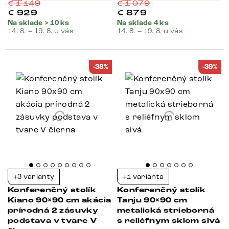
€
1 149
€
1 079
€
929
€
879
Na sklade > 10 ks
Na sklade 4 ks
14. 8. – 19. 8. u vás
14. 8. – 19. 8. u vás
-38%
-39%
+3 varianty
+1 varianta
Konferenčný stolík
Konferenčný stolík
Kiano 90×90 cm akácia
Tanju 90×90 cm
prírodná 2 zásuvky
metalická strieborná
podstava v tvare V
s reliéfnym sklom sivá