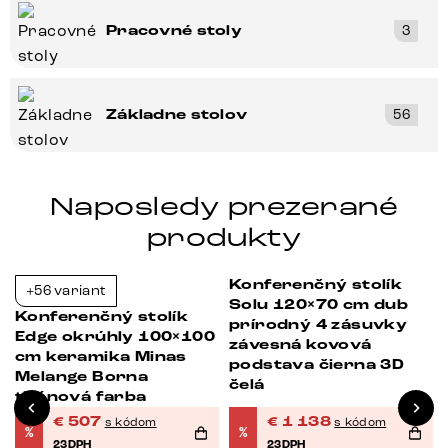
Pracovné stoly
3
Základne stolov
56
Naposledy prezerané
produkty
Konferenčný stolík
+56 variant
-23%
-23%
Solu 120×70 cm dub
Konferenčný stolík
prírodný 4 zásuvky
Edge okrúhly 100×100
závesná kovová
cm keramika Minas
podstava čierna 3D
Melange Borna
čelá
titánová farba
€
507
€
1 138
s kódom
s kódom
%
%
23DPH
23DPH