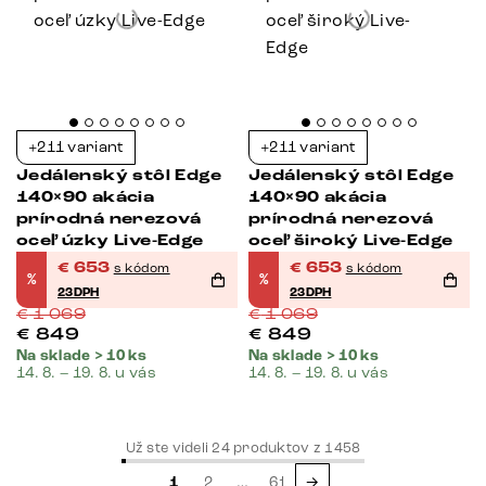
+211 variant
+211 variant
Jedálenský stôl Edge
Jedálenský stôl Edge
140×90 akácia
140×90 akácia
prírodná nerezová
prírodná nerezová
oceľ úzky Live-Edge
oceľ široký Live-Edge
€
653
€
653
s kódom
s kódom
%
%
23DPH
23DPH
€
1 069
€
1 069
€
849
€
849
Na sklade > 10 ks
Na sklade > 10 ks
14. 8. – 19. 8. u vás
14. 8. – 19. 8. u vás
Už ste videli
24
produktov z
1458
1
2
…
61
→