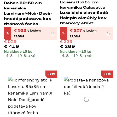
Ekrem 65×65 cm
Daban 59×59 cm
keramika Calacatta
keramika
Luxe bielo-zlato-šedá
Laminam®Noir Desir
Hairpin okrúhly kov
hnedá podstava kov
titánový efekt
titánová farba
€
322
€
207
s kódom
s kódom
%
%
23DPH
23DPH
€
529
€
339
€
419
€
269
Na sklade 10 ks
Na sklade > 10 ks
14. 8. – 19. 8. u vás
14. 8. – 19. 8. u vás
-39%
-39%