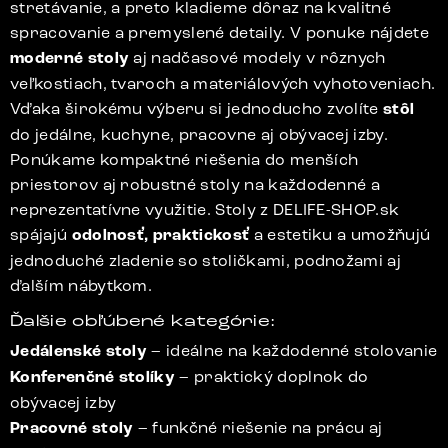
stretávanie, a preto kladieme dôraz na kvalitné
spracovanie a premyslené detaily. V ponuke nájdete
moderné stoly
aj nadčasové modely v rôznych
veľkostiach, tvaroch a materiálových vyhotoveniach.
Vďaka širokému výberu si jednoducho zvolíte
stôl
do jedálne, kuchyne, pracovne aj obývacej izby.
Ponúkame kompaktné riešenia do menších
priestorov aj robustné stoly na každodenné a
reprezentatívne využitie. Stoly z DELIFE-SHOP.sk
spájajú
odolnosť, praktickosť
a estetiku a umožňujú
jednoduché zladenie so stoličkami, podnožami aj
ďalším nábytkom.
Ďalšie obľúbené kategórie:
Jedálenské stoly
– ideálne na každodenné stolovanie
Konferenčné stolíky
– praktický doplnok do
obývacej izby
Pracovné stoly
– funkčné riešenie na prácu aj