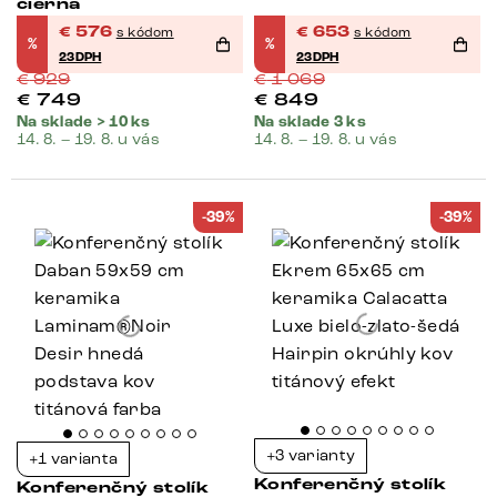
čierna
€
576
€
653
s kódom
s kódom
%
%
23DPH
23DPH
€
929
€
1 069
€
749
€
849
Na sklade > 10 ks
Na sklade 3 ks
14. 8. – 19. 8. u vás
14. 8. – 19. 8. u vás
-39%
-39%
+3 varianty
+1 varianta
Konferenčný stolík
Konferenčný stolík