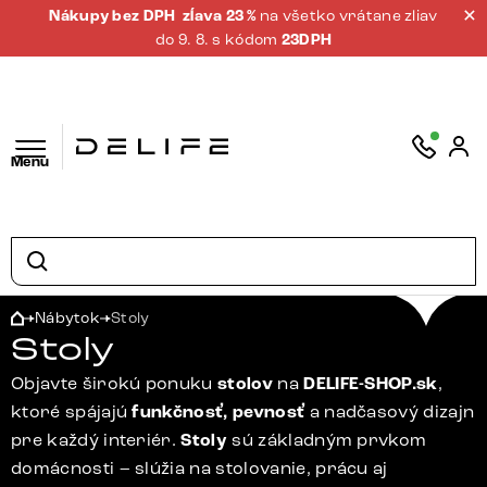
Nákupy bez DPH
zĺava 23 %
na všetko vrátane zliav
do 9. 8. s kódom
23DPH
Menu
Nábytok
Stoly
Stoly
Objavte širokú ponuku
stolov
na
DELIFE-SHOP.sk
,
ktoré spájajú
funkčnosť, pevnosť
a nadčasový dizajn
pre každý interiér.
Stoly
sú základným prvkom
domácnosti – slúžia na stolovanie, prácu aj