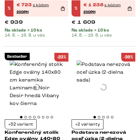
€
723
€
1 238
s kódom
s kódom
%
%
23DPH
23DPH
€
939
€
1 609
Na sklade > 10 ks
Na sklade > 10 ks
14. 8. – 19. 8. u vás
14. 8. – 19. 8. u vás
Bestseller
-23%
-39%
+52 variant
+2 varianty
Konferenčný stolík
Podstava nerezová
Edge oválny 140×80
oceľ úzka (2-dielna