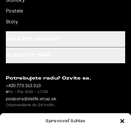
Postele
Stoly
DÔLEŽITÉ ODKAZY
SLEDUJTE NÁS
Potrebujete radu? Ozvite sa.
+420 770 313 313
Po – Pia: 9:00 – 17:00
podpora@delife-shop.sk
Odpovedáme do 24 hodín.
Spravovať Súhlas
Google recenzie