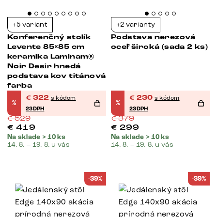
+5 variant
+2 varianty
Konferenčný stolík
Podstava nerezová
Levente 85×85 cm
oceľ široká (sada 2 ks)
keramika Laminam®
Noir Desir hnedá
podstava kov titánová
farba
€
322
€
230
s kódom
s kódom
%
%
23DPH
23DPH
€
529
€
379
€
419
€
299
Na sklade > 10 ks
Na sklade > 10 ks
14. 8. – 19. 8. u vás
14. 8. – 19. 8. u vás
-39%
-39%