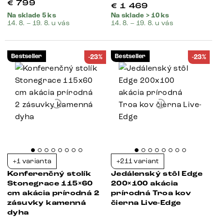
€
799
€
1 469
Na sklade 5 ks
Na sklade > 10 ks
14. 8. – 19. 8. u vás
14. 8. – 19. 8. u vás
Bestseller
Bestseller
-23%
-23%
+1 varianta
+211 variant
Konferenčný stolík
Jedálenský stôl Edge
Stonegrace 115×60
200×100 akácia
cm akácia prírodná 2
prírodná Troa kov
zásuvky kamenná
čierna Live-Edge
dyha