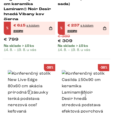
cm keramika
sada)
Laminam® Noir Desir
hnedá Vibany kov
čierna
€
615
€
237
s kódom
s kódom
%
%
23DPH
23DPH
€
389
€
799
€
309
Na sklade > 10 ks
Na sklade > 10 ks
14. 8. – 19. 8. u vás
14. 8. – 19. 8. u vás
-38%
-38%