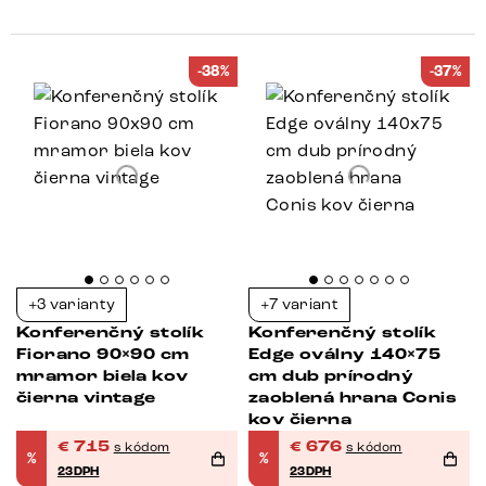
-38%
-37%
+3 varianty
+7 variant
Konferenčný stolík
Konferenčný stolík
Fiorano 90×90 cm
Edge oválny 140×75
mramor biela kov
cm dub prírodný
čierna vintage
zaoblená hrana Conis
kov čierna
€
715
€
676
s kódom
s kódom
%
%
23DPH
23DPH