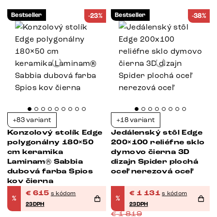
Bestseller
Bestseller
-23%
-38%
+83 variant
+18 variant
Konzolový stolík Edge
Jedálenský stôl Edge
polygonálny 180×50
200×100 reliéfne sklo
cm keramika
dymovo čierna 3D
Laminam® Sabbia
dizajn Spider plochá
dubová farba Spios
oceľ nerezová oceľ
kov čierna
€
615
€
1 131
s kódom
s kódom
%
%
23DPH
23DPH
€
1 819