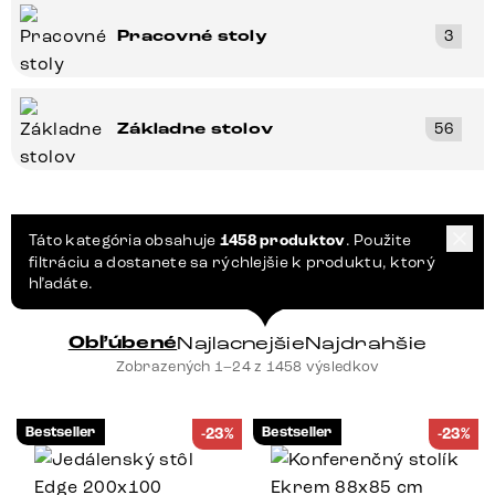
Pracovné stoly
3
Základne stolov
56
Táto kategória obsahuje
1458 produktov
. Použite
filtráciu a dostanete sa rýchlejšie k produktu, ktorý
hľadáte.
Obľúbené
Najlacnejšie
Najdrahšie
Zobrazených 1–24 z 1458 výsledkov
Bestseller
Bestseller
-23%
-23%