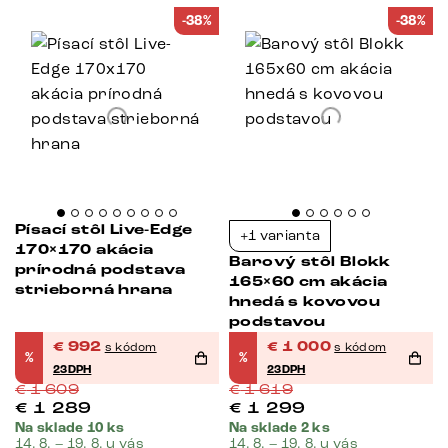
-38%
-38%
Písací stôl Live-Edge
+1 varianta
170×170 akácia
Barový stôl Blokk
prírodná podstava
165×60 cm akácia
strieborná hrana
hnedá s kovovou
podstavou
€
992
€
1 000
s kódom
s kódom
%
%
23DPH
23DPH
€
1 609
€
1 619
€
1 289
€
1 299
Na sklade 10 ks
Na sklade 2 ks
14. 8. – 19. 8. u vás
14. 8. – 19. 8. u vás