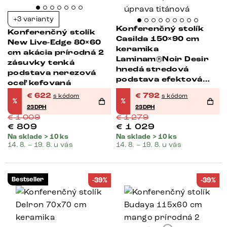
+3 varianty
Konferenčný stolík
Konferenčný stolík
Casilda 150×90 cm
New Live-Edge 80×60
keramika
cm akácia prírodná 2
Laminam®Noir Desir
zásuvky tenká
hnedá stredová
podstava nerezová
podstava efektová
oceľ kefovaná
povrchová úprava
€
622
€
792
s kódom
s kódom
titánová
%
%
23DPH
23DPH
€
1 009
€
1 279
€
809
€
1 029
Na sklade > 10 ks
Na sklade > 10 ks
14. 8. – 19. 8. u vás
14. 8. – 19. 8. u vás
Bestseller
-39%
-39%