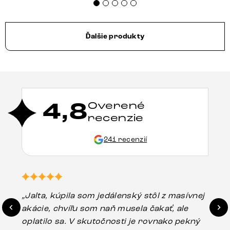
Ďalšie produkty
4,8
Overené
recenzie
241 recenzií
„Jalta, kúpila som jedálenský stôl z masívnej
„O
akácie, chvíľu som naň musela čakať, ale
in
oplatilo sa. V skutočnosti je rovnako pekný
st