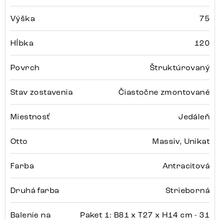
Výška
75
Hĺbka
120
Povrch
Štruktúrovaný
Stav zostavenia
Čiastočne zmontované
Miestnosť
Jedáleň
Otto
Massiv, Unikat
Farba
Antracitová
Druhá farba
Strieborná
Balenie na
Paket 1: B81 x T27 x H14 cm - 31