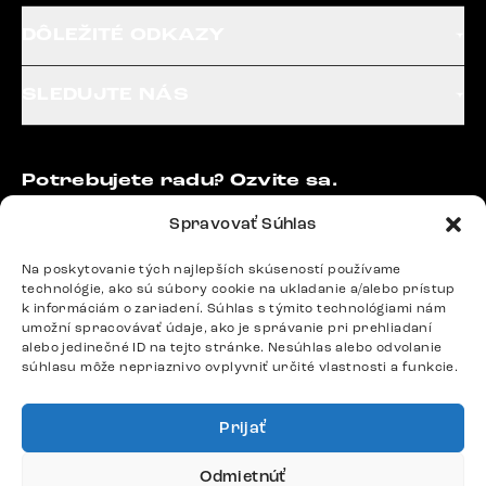
DÔLEŽITÉ ODKAZY
SLEDUJTE NÁS
Potrebujete radu? Ozvite sa.
+420 770 313 313
Spravovať Súhlas
Po – Pia: 9:00 – 17:00
podpora@delife-shop.sk
Na poskytovanie tých najlepších skúseností používame
Odpovedáme do 24 hodín.
technológie, ako sú súbory cookie na ukladanie a/alebo prístup
k informáciám o zariadení. Súhlas s týmito technológiami nám
umožní spracovávať údaje, ako je správanie pri prehliadaní
alebo jedinečné ID na tejto stránke. Nesúhlas alebo odvolanie
Google recenzie
súhlasu môže nepriaznivo ovplyvniť určité vlastnosti a funkcie.
4,8
Prijať
Odmietnúť