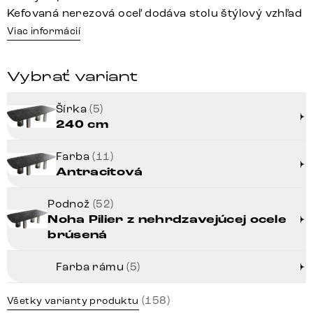
Kefovaná nerezová oceľ dodáva stolu štýlový vzhľad
Viac informácií
Vybrať variant
Šírka
(5)
240 cm
Farba
(11)
Antracitová
Podnož
(52)
Noha Pilier z nehrdzavejúcej ocele
brúsená
Farba rámu
(5)
(158)
Všetky varianty produktu