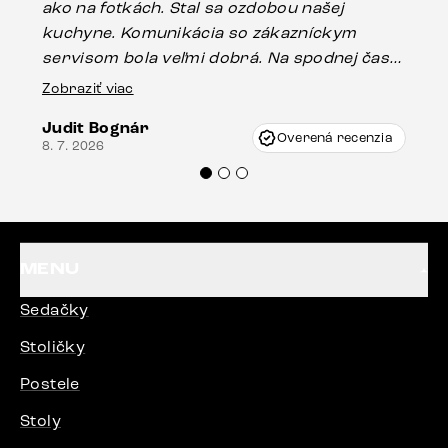
ako na fotkách. Stal sa ozdobou našej
ús
kuchyne. Komunikácia so zákazníckym
sp
servisom bola veľmi dobrá. Na spodnej časti
Es
stola bolo malé poškodenie, pravdepodobne
Zobraziť viac
16.
vzniklo pri preprave, ale vďaka pánovi
Judit Bognár
Vincze pri riešení mojej záležitosti pristúpili
Overená recenzia
8. 7. 2026
veľmi korektne. Odporúčam produkty Delife
každému.“
MENU
Sedačky
Stoličky
Postele
Stoly