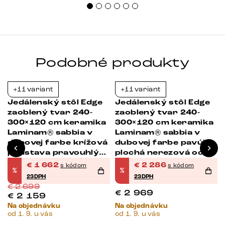
Podobné produkty
+11 variant
+11 variant
-38%
-23%
Jedálenský stôl Edge
Jedálenský stôl Edge
zaoblený tvar 240-
zaoblený tvar 240-
300×120 cm keramika
300×120 cm keramika
Laminam® sabbia v
Laminam® sabbia v
dubovej farbe krížová
dubovej farbe pavúk
podstava pravouhlý
plochá nerezová oceľ
nerezová oceľ grafit
rozkladací
€
1 662
€
2 286
s kódom
s kódom
%
%
rozkladací
23DPH
23DPH
€
2 699
€
2 969
€
2 159
Na objednávku
Na objednávku
od 1. 9. u vás
od 1. 9. u vás