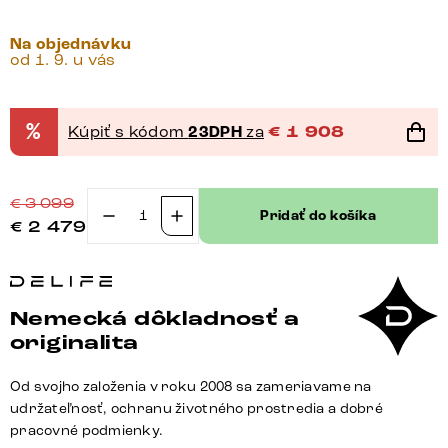
Na objednávku
od 1. 9. u vás
%
Kúpiť s kódom
23DPH
za
€
1 908
€
3 099
Pridať do košíka
€
2 479
množstvo
Jedálenský
stôl
Edge
Nemecká dôkladnosť a
zaoblený
originalita
240×120
cm
Od svojho založenia v roku 2008 sa zameriavame na
keramika
udržateľnosť, ochranu životného prostredia a dobré
Laminam®
pracovné podmienky.