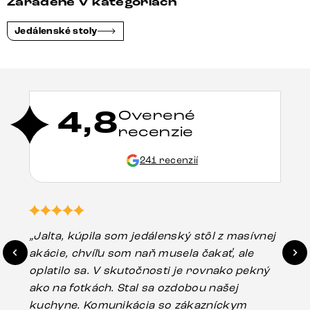
Zaradené v kategóriách
Jedálenské stoly
4,8
Overené
recenzie
241 recenzií
„Jalta, kúpila som jedálenský stôl z masívnej
„O
akácie, chvíľu som naň musela čakať, ale
in
oplatilo sa. V skutočnosti je rovnako pekný
st
ako na fotkách. Stal sa ozdobou našej
ús
kuchyne. Komunikácia so zákazníckym
sp