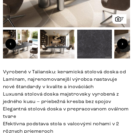
7
Vyrobené v Taliansku: keramická stolová doska od
Laminam, najrenomovanejší výrobca nastavuje
nové štandardy v kvalite a inováciách
Luxusná stolová doska majstrovsky vyrobená z
jedného kusu – priebežná kresba bez spojov
Elegantná stolová doska v prepracovanom oválnom
tvare
Efektívna podstava stola s valcovými nohami v 2
rôznych priemeroch