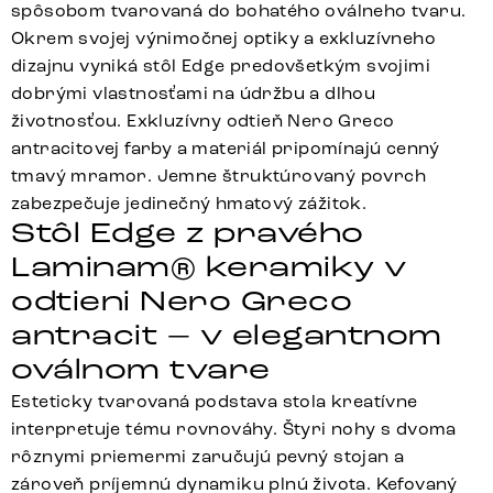
spôsobom tvarovaná do bohatého oválneho tvaru.
Okrem svojej výnimočnej optiky a exkluzívneho
dizajnu vyniká stôl Edge predovšetkým svojimi
dobrými vlastnosťami na údržbu a dlhou
životnosťou. Exkluzívny odtieň Nero Greco
antracitovej farby a materiál pripomínajú cenný
tmavý mramor. Jemne štruktúrovaný povrch
zabezpečuje jedinečný hmatový zážitok.
Stôl Edge z pravého
Laminam® keramiky v
odtieni Nero Greco
antracit – v elegantnom
oválnom tvare
Esteticky tvarovaná podstava stola kreatívne
interpretuje tému rovnováhy. Štyri nohy s dvoma
rôznymi priemermi zaručujú pevný stojan a
zároveň príjemnú dynamiku plnú života. Kefovaný