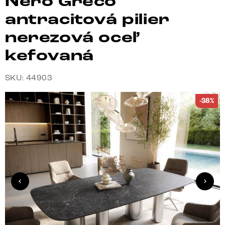
Nero Greco
antracitová pilier
nerezová oceľ
kefovaná
SKU: 44903
-38%