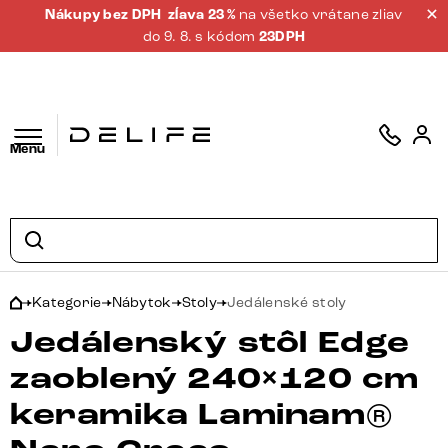
Nákupy bez DPH
zĺava 23 %
na všetko vrátane zliav
do 9. 8. s kódom
23DPH
Menu
Kategorie
Nábytok
Stoly
Jedálenské stoly
Jedálenský stôl Edge
zaoblený 240×120 cm
keramika Laminam®