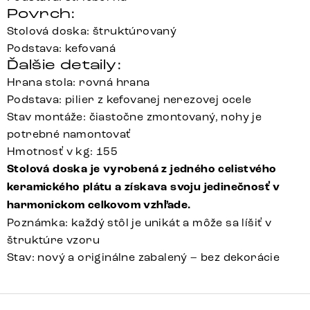
Povrch:
Stolová doska: štruktúrovaný
Podstava: kefovaná
Ďalšie detaily:
Hrana stola: rovná hrana
Podstava: pilier z kefovanej nerezovej ocele
Stav montáže: čiastočne zmontovaný, nohy je
potrebné namontovať
Hmotnosť v kg: 155
Stolová doska je vyrobená z jedného celistvého
keramického plátu a získava svoju jedinečnosť v
harmonickom celkovom vzhľade.
Poznámka: každý stôl je unikát a môže sa líšiť v
štruktúre vzoru
Stav: nový a originálne zabalený – bez dekorácie