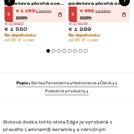
podstava plochá oceľ
podstava plochá oceľ
čierna
čierna
€
1 193
€
992
s kódom
s kódom
%
%
23DPH
23DPH
€
1 940
€
1 609
€
1 550
€
1 289
Na objednávku
Na objednávku
od 25. 9. u vás
od 25. 9. u vás
Popis
Séria
Parametre
Hodnotenie
Články
Podobné produkty
Stolová doska tohto stola Edge je vyrobená z
pravého Laminam® keramiky a náročným