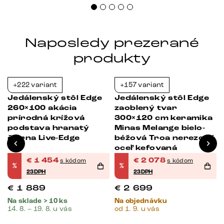
Naposledy prezerané
produkty
+222 variant
+157 variant
-23%
-23%
Jedálenský stôl Edge
Jedálenský stôl Edge
260×100 akácia
zaoblený tvar
prírodná krížová
300×120 cm keramika
podstava hranatý
Minas Melange bielo-
čierna Live-Edge
béžová Troa nerezová
oceľ kefovaná
€
1 454
€
2 078
s kódom
s kódom
%
%
23DPH
23DPH
€
1 889
€
2 699
Na sklade > 10 ks
Na objednávku
14. 8. – 19. 8. u vás
od 1. 9. u vás