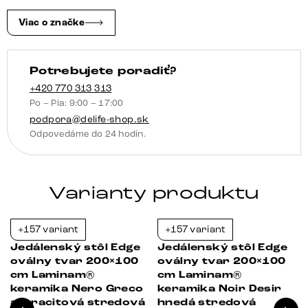
Nero
Greco
Viac o značke
antracitová
pilier
Potrebujete poradiť?
nerezová
oceľ
+420 770 313 313
Po – Pia: 9:00 – 17:00
kefovaná
podpora@delife-shop.sk
Odpovedáme do 24 hodín.
Varianty produktu
+157 variant
+157 variant
-39%
-38%
Jedálenský stôl Edge
Jedálenský stôl Edge
oválny tvar 200×100
oválny tvar 200×100
cm Laminam®
cm Laminam®
keramika Nero Greco
keramika Noir Desir
antracitová stredová
hnedá stredová