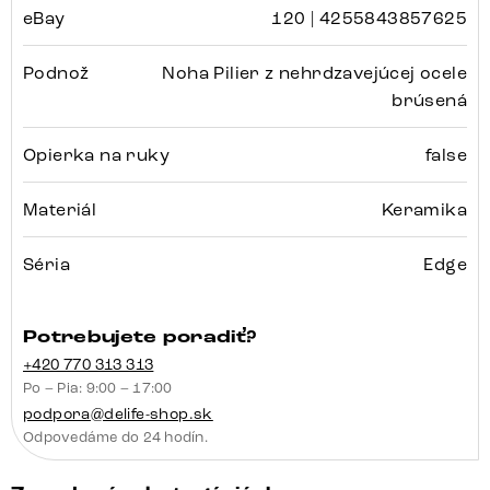
eBay
120 | 4255843857625
Podnož
Noha Pilier z nehrdzavejúcej ocele
brúsená
Opierka na ruky
false
Materiál
Keramika
Séria
Edge
Potrebujete poradiť?
+420 770 313 313
Po – Pia: 9:00 – 17:00
podpora@delife-shop.sk
Odpovedáme do 24 hodín.