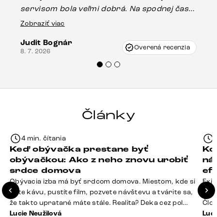
servisom bola veľmi dobrá. Na spodnej časti
Es
stola bolo malé poškodenie, pravdepodobne
Zobraziť viac
16.
vzniklo pri preprave, ale vďaka pánovi
Judit Bognár
Vincze pri riešení mojej záležitosti pristúpili
Overená recenzia
8. 7. 2026
veľmi korektne. Odporúčam produkty Delife
každému.“
Články
4 min. čítania
Keď obývačka prestane byť
Ko
obývačkou: Ako z neho znovu urobiť
ná
srdce domova
ef
Obývacia izba má byť srdcom domova. Miestom, kde si
Exis
dáte kávu, pustíte film, pozvete návštevu a tvárite sa,
Seda
že takto upratané máte stále. Realita? Deka cez pol
Člov
sedačky, ovládač záhadne zmizol, konferenčný stolík
Lucie Neužilová
veľm
Luci