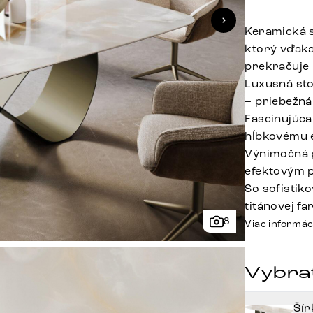
Keramická s
ktorý vďaka
prekračuje 
Luxusná sto
– priebežná
Fascinujúca
hĺbkovému 
Výnimočná p
efektovým 
So sofistik
titánovej fa
8
Viac informác
Vybrať
Ší