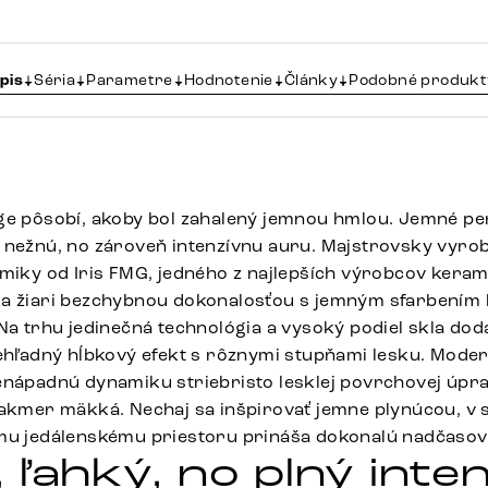
pis
Séria
Parametre
Hodnotenie
Články
Podobné produkt
ge pôsobí, akoby bol zahalený jemnou hmlou. Jemné pe
 nežnú, no zároveň intenzívnu auru. Majstrovsky vyro
amiky od Iris FMG, jedného z najlepších výrobcov keram
a žiari bezchybnou dokonalosťou s jemným sfarbením 
 Na trhu jedinečná technológia a vysoký podiel skla do
iehľadný hĺbkový efekt s rôznymi stupňami lesku. Moder
enápadnú dynamiku striebristo lesklej povrchovej úpra
takmer mäkká. Nechaj sa inšpirovať jemne plynúcou, v
mu jedálenskému priestoru prináša dokonalú nadčasov
ľahký, no plný inten