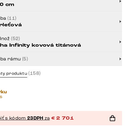
0 cm
rba
(11)
rleťová
dnož
(52)
ha Infinity kovová titánová
rba rámu
(5)
(158)
nty produktu
vku
ás
iť s kódom
23DPH
za
€
2 701