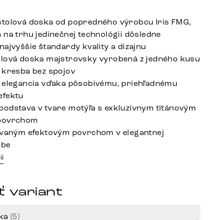
tolová doska od popredného výrobcu Iris FMG,
 na trhu jedinečnej technológii dôsledne
najvyššie štandardy kvality a dizajnu
lová doska majstrovsky vyrobená z jedného kusu
 kresba bez spojov
 elegancia vďaka pôsobivému, priehľadnému
efektu
odstava v tvare motýľa s exkluzívnym titánovým
povrchom
ovaným efektovým povrchom v elegantnej
rbe
ií
 variant
rka
(5)