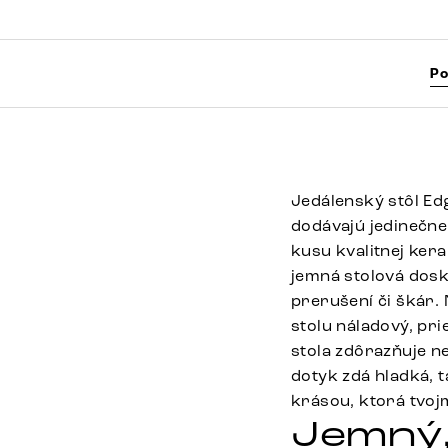
Po
Jedálenský stôl Ed
dodávajú jedinečne
kusu kvalitnej ker
jemná stolová dosk
prerušení či škár.
stolu náladový, pr
stola zdôrazňuje n
dotyk zdá hladká, 
krásou, ktorá tvoj
Jemný, 