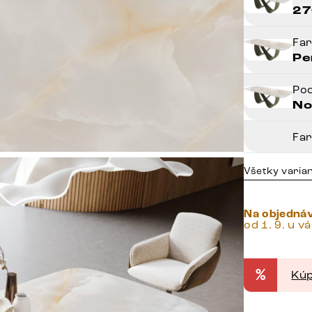
27
Fa
Pe
Po
No
Fa
Všetky varia
Na objedná
od 1. 9. u v
%
Kúp