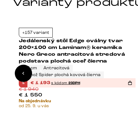
Varianty produkt
+157 variant
9%
-39%
0
Jedálenský stôl Edge oválny tvar
-
200×100 cm Laminam® keramika
Nero Greco antracitová stredová
podstava plochá oceľ čierna
200 cm
Antracitová
Podnož Spider plochá kovová čierna
%
€
1 193
s kódom
23DPH
€
1 940
€
1 550
Na objednávku
od 25. 9. u vás