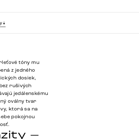
y
rleťové tóny mu
bená z jedného
ických dosiek,
bez rušivých
dávajú jedálenskému
ný oválny tvar
vy, ktorá sa na
 sebe pokojnou
osť.
zity –