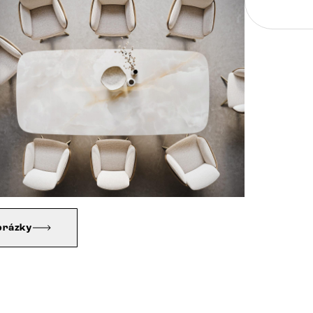
brázky