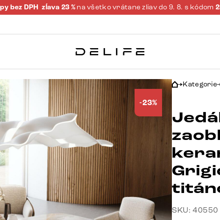
py bez DPH
zĺava 23 %
na všetko vrátane zliav do 9. 8. s kódom
Kategorie
-23%
Jedá
zaob
kera
Grigi
titá
SKU: 40550