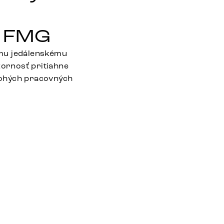
s FMG
jmu jedálenskému
zornosť pritiahne
nohých pracovných