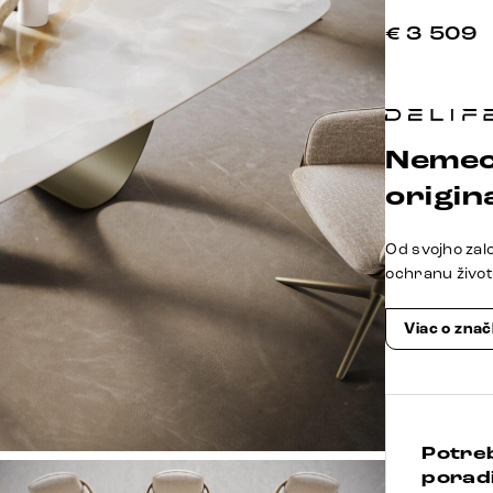
€
3 509
Nemec
origina
Od svojho zal
ochranu živo
Viac o zna
Potre
poradi