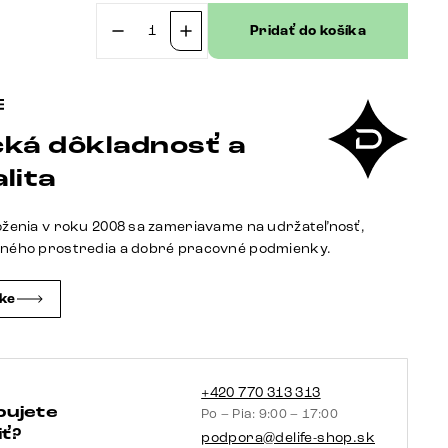
Pridať do košíka
množstvo
Jedálenský
stôl
Edge
ká dôkladnosť a
zaoblený
270×120
lita
cm
keramika
oženia v roku 2008 sa zameriavame na udržateľnosť,
Iris
tného prostredia a dobré pracovné podmienky.
FMG
Onice
čke
Grigio
Infinity
kov
titánová
+420 770 313 313
bujete
Po – Pia: 9:00 – 17:00
farba
ť?
podpora@delife-shop.sk
efekt