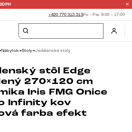
23DPH
+420 770 313 313
Po – Pia: 9:00 – 17:00
Nábytok
Stoly
Jedálenské stoly
lenský stôl Edge
lený 270×120 cm
mika Iris FMG Onice
o Infinity kov
nová farba efekt