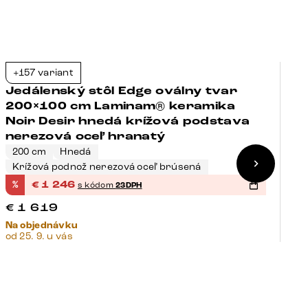
+157 variant
+
-23%
Jedálenský stôl Edge oválny tvar
J
200×100 cm Laminam® keramika
2
Noir Desir hnedá krížová podstava
N
nerezová oceľ hranatý
t
200 cm
Hnedá
2
Krížová podnož nerezová oceľ brúsená
P
%
€
1 246
%
s kódom
23DPH
€
€
1 619
€
Na objednávku
Na
od 25. 9. u vás
od