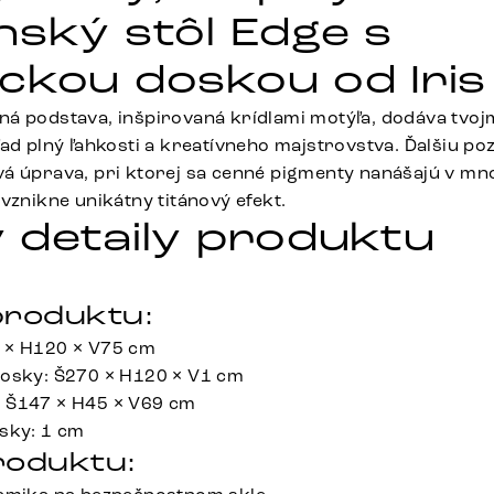
nský stôl Edge s
ckou doskou od Iri
á podstava, inšpirovaná krídlami motýľa, dodáva tvo
ad plný ľahkosti a kreatívneho majstrovstva. Ďalšiu po
vá úprava, pri ktorej sa cenné pigmenty nanášajú v m
vznikne unikátny titánový efekt.
 detaily produktu
roduktu:
 × H120 × V75 cm
dosky: Š270 × H120 × V1 cm
 Š147 × H45 × V69 cm
sky: 1 cm
roduktu: