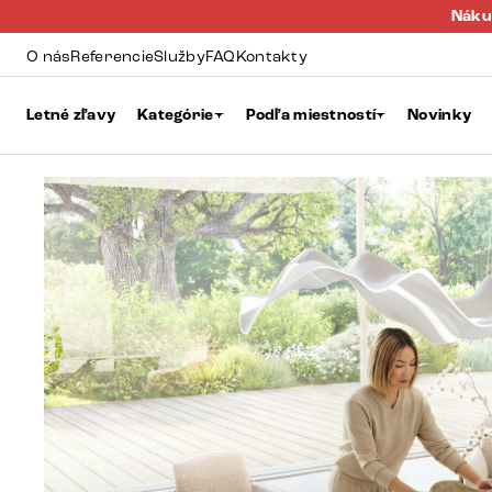
Náku
O nás
Referencie
Služby
FAQ
Kontakty
Letné zľavy
Kategórie
Podľa miestností
Novinky