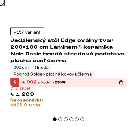
u
+157 variant
-38%
Jedálenský stôl Edge oválny tvar
200×100 cm Laminam® keramika
Noir Desir hnedá stredová podstava
plochá oceľ čierna
200 cm
Hnedá
Podnož Spider plochá kovová čierna
%
€
992
s kódom
23DPH
€
1 609
€
1 289
Na objednávku
od 25. 9. u vás