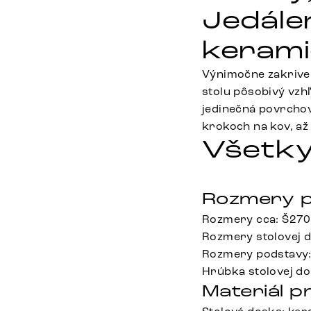
Jedále
kerami
Výnimočne zakriven
stolu pôsobivý vzhľ
jedinečná povrcho
krokoch na kov, až 
Všetky
Rozmery p
Rozmery cca: Š270
Rozmery stolovej 
Rozmery podstavy:
Hrúbka stolovej do
Materiál p