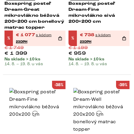
Boxspring posteľ
Boxspring posteľ
Dream-Great
Dream-Fine
mikrovlákno béžová
mikrovlákno sivá
200×200 cm bonellový
200×200 cm
matrac topper
€
1 077
€
738
s kódom
s kódom
%
%
23DPH
23DPH
€
1 749
€
1 199
€
1 399
€
959
Na sklade > 10 ks
Na sklade > 10 ks
14. 8. – 19. 8. u vás
14. 8. – 19. 8. u vás
-38%
-39%