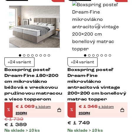
+24 variant
+24 variant
Boxspring posteľ
Boxspring posteľ
Dream-Fine 180×200
Dream-Fine
cm mikrovlákno
mikrovlákno
béžová s vreckovou
antracitová vintage
pružinovou matracou
200×200 cm bonellový
a visco topperom
matrac topper
€
1 069
€
1 346
s kódom
s kódom
%
%
23DPH
23DPH
€
1 739
€
1 749
€
1 389
Na sklade > 10 ks
Na sklade > 10 ks