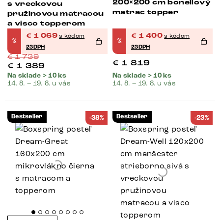
200×200 cm bonellový
s vreckovou
matrac topper
pružinovou matracou
a visco topperom
€
1 069
€
1 400
s kódom
s kódom
%
%
23DPH
23DPH
€
1 739
€
1 819
€
1 389
Na sklade > 10 ks
Na sklade > 10 ks
14. 8. – 19. 8. u vás
14. 8. – 19. 8. u vás
Bestseller
Bestseller
-38%
-23%