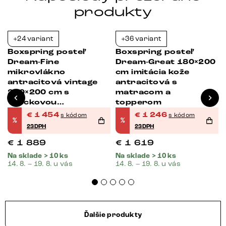
produkty
+24 variant
+36 variant
-23%
-23%
Boxspring posteľ
Boxspring posteľ
Dream-Fine
Dream-Great 180×200
mikrovlákno
cm imitácia kože
antracitová vintage
antracitová s
200×200 cm s
matracom a
vreckovou
topperom
pružinovou matracou
€
1 454
€
1 246
s kódom
s kódom
%
%
a topperom Visco
23DPH
23DPH
€
1 889
€
1 619
Na sklade > 10 ks
Na sklade > 10 ks
14. 8. – 19. 8. u vás
14. 8. – 19. 8. u vás
Ďalšie produkty