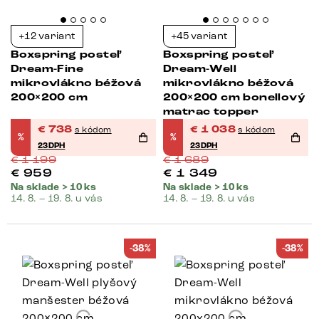
+12 variant
+45 variant
Boxspring posteľ
Boxspring posteľ
Dream-Fine
Dream-Well
mikrovlákno béžová
mikrovlákno béžová
200×200 cm
200×200 cm bonellový
matrac topper
€
738
€
1 038
s kódom
s kódom
%
%
23DPH
23DPH
€
1 199
€
1 689
€
959
€
1 349
Na sklade > 10 ks
Na sklade > 10 ks
14. 8. – 19. 8. u vás
14. 8. – 19. 8. u vás
-38%
-38%