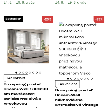
14. 8. – 19. 8. u vás
14. 8. – 19. 8. u vás
Bestseller
-23%
-39%
+45 variant
+45 variant
Boxspring posteľ
Dream-Well 180×200
Boxspring posteľ
cm manšester
Dream-Well
strieborno sivá s
mikrovlákno
vreckovou
antracitová vintage