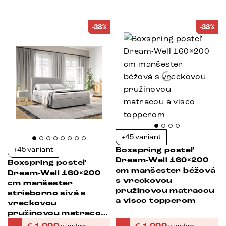
-38%
-38%
+45 variant
+45 variant
Boxspring posteľ
Dream-Well 160×200
Boxspring posteľ
cm manšester béžová
Dream-Well 160×200
s vreckovou
cm manšester
pružinovou matracou
strieborno sivá s
a visco topperom
vreckovou
pružinovou matracou
a topperom Visco
€
1 000
€
1 000
s kódom
s kódom