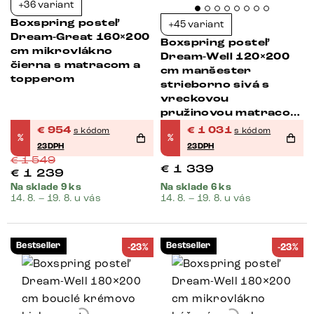
+36 variant
Boxspring posteľ
+45 variant
Dream-Great 160×200
Boxspring posteľ
cm mikrovlákno
Dream-Well 120×200
čierna s matracom a
cm manšester
topperom
strieborno sivá s
vreckovou
pružinovou matracou
a visco topperom
€
954
€
1 031
s kódom
s kódom
%
%
23DPH
23DPH
€
1 549
€
1 339
€
1 239
Na sklade 9 ks
Na sklade 6 ks
14. 8. – 19. 8. u vás
14. 8. – 19. 8. u vás
Bestseller
Bestseller
-23%
-23%