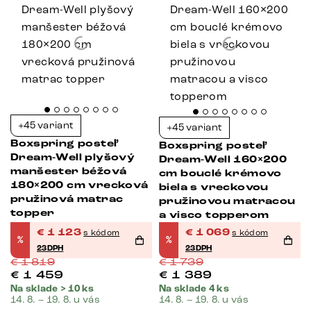
+45 variant
+45 variant
Boxspring posteľ
Boxspring posteľ
Dream-Well plyšový
Dream-Well 160×200
manšester béžová
cm bouclé krémovo
180×200 cm vrecková
biela s vreckovou
pružinová matrac
pružinovou matracou
topper
a visco topperom
€
1 123
€
1 069
s kódom
s kódom
%
%
23DPH
23DPH
€
1 819
€
1 739
€
1 459
€
1 389
Na sklade > 10 ks
Na sklade 4 ks
14. 8. – 19. 8. u vás
14. 8. – 19. 8. u vás