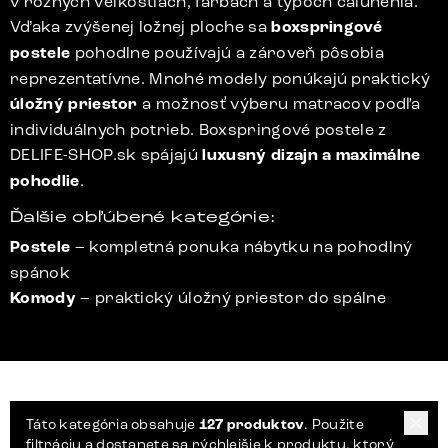
v rôznych veľkostiach, farbách a typoch čalúnenia.
Vďaka zvýšenej ložnej ploche sa
boxspringové
postele
pohodlne používajú a zároveň pôsobia
reprezentatívne. Mnohé modely ponúkajú praktický
úložný priestor
a možnosť výberu matracov podľa
individuálnych potrieb. Boxspringové postele z
DELIFE-SHOP.sk spájajú
luxusný dizajn a maximálne
pohodlie
.
Ďalšie obľúbené kategórie:
Postele
– kompletná ponuka nábytku na pohodlný
spánok
Komody
– praktický úložný priestor do spálne
Táto kategória obsahuje
127 produktov
. Použite
filtráciu a dostanete sa rýchlejšie k produktu, ktorý