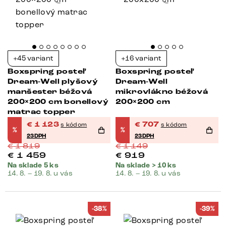
+45 variant
+16 variant
Boxspring posteľ
Boxspring posteľ
Dream-Well plyšový
Dream-Well
manšester béžová
mikrovlákno béžová
200×200 cm bonellový
200×200 cm
matrac topper
€
1 123
€
707
s kódom
s kódom
%
%
23DPH
23DPH
€
1 819
€
1 149
€
1 459
€
919
Na sklade 5 ks
Na sklade > 10 ks
14. 8. – 19. 8. u vás
14. 8. – 19. 8. u vás
-38%
-39%