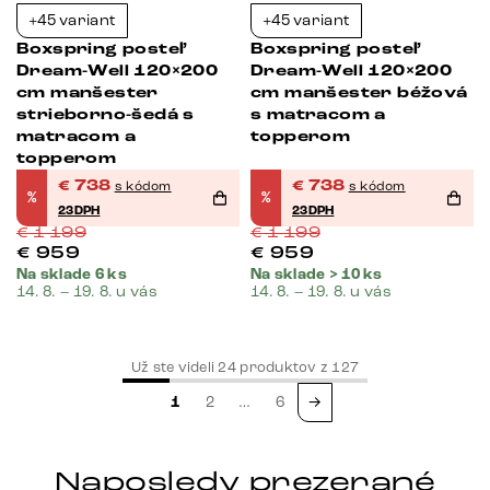
+45 variant
+45 variant
Boxspring posteľ
Boxspring posteľ
Dream-Well 120×200
Dream-Well 120×200
cm manšester
cm manšester béžová
strieborno-šedá s
s matracom a
matracom a
topperom
topperom
€
738
€
738
s kódom
s kódom
%
%
23DPH
23DPH
€
1 199
€
1 199
€
959
€
959
Na sklade 6 ks
Na sklade > 10 ks
14. 8. – 19. 8. u vás
14. 8. – 19. 8. u vás
Už ste videli
24
produktov z
127
1
2
…
6
→
Naposledy prezerané