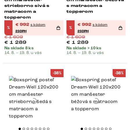
strieborno sivá s
s matracom a
matracom a
topperom
topperom
€
992
€
992
s kódom
s kódom
%
%
23DPH
23DPH
€
1 609
€
1 609
€
1 289
€
1 289
Na sklade 8 ks
Na sklade > 10 ks
14. 8. – 19. 8. u vás
14. 8. – 19. 8. u vás
-38%
-38%