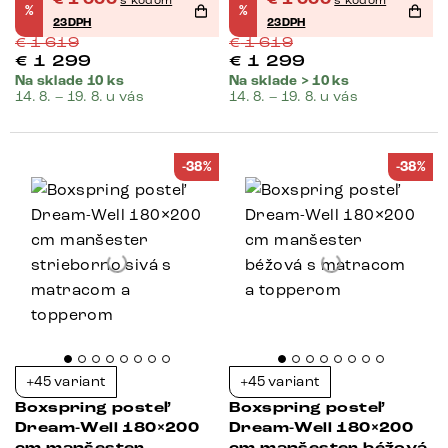
%
%
23DPH
23DPH
€
1 619
€
1 619
€
1 299
€
1 299
Na sklade 10 ks
Na sklade > 10 ks
14. 8. – 19. 8. u vás
14. 8. – 19. 8. u vás
-38%
-38%
+45 variant
+45 variant
Boxspring posteľ
Boxspring posteľ
Dream-Well 180×200
Dream-Well 180×200
cm manšester
cm manšester béžová