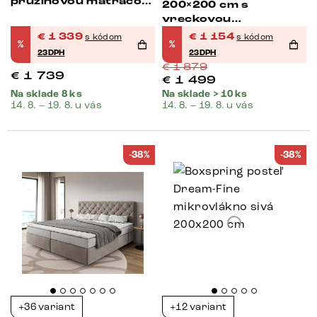
pružinovou matracou
200×200 cm s
a topperom Visco
vreckovou
pružinovou matracou
€
1 339
€
1 154
s kódom
s kódom
%
%
a topperom Visco
23DPH
23DPH
€
1 879
€
1 739
€
1 499
Na sklade 8 ks
Na sklade > 10 ks
14. 8. – 19. 8. u vás
14. 8. – 19. 8. u vás
-38%
-38%
+36 variant
+12 variant