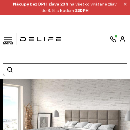
Nákupy bez DPH
zĺava 23 %
na všetko vrátane zliav
do 9. 8. s kódom
23DPH
Menu