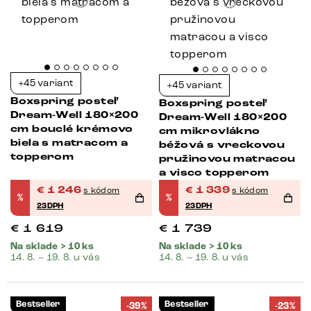
+45 variant
+45 variant
Boxspring posteľ
Boxspring posteľ
Dream-Well 180×200
Dream-Well 180×200
cm bouclé krémovo
cm mikrovlákno
biela s matracom a
béžová s vreckovou
topperom
pružinovou matracou
a visco topperom
€
1 246
€
1 339
s kódom
s kódom
%
%
23DPH
23DPH
€
1 619
€
1 739
Na sklade > 10 ks
Na sklade > 10 ks
14. 8. – 19. 8. u vás
14. 8. – 19. 8. u vás
Bestseller
Bestseller
-39%
-23%