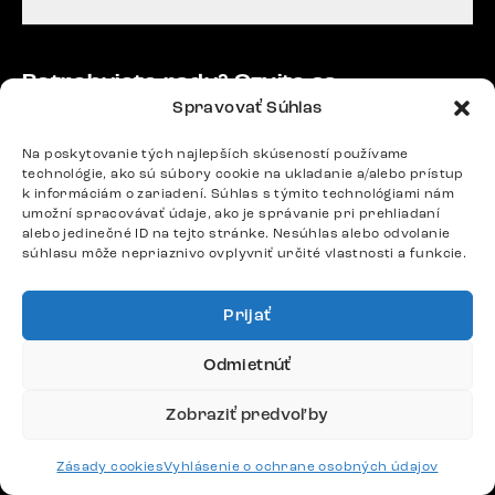
Potrebujete radu? Ozvite sa.
Spravovať Súhlas
+420 770 313 313
Po – Pia: 9:00 – 17:00
Na poskytovanie tých najlepších skúseností používame
podpora@delife-shop.sk
technológie, ako sú súbory cookie na ukladanie a/alebo prístup
Odpovedáme do 24 hodín.
k informáciám o zariadení. Súhlas s týmito technológiami nám
umožní spracovávať údaje, ako je správanie pri prehliadaní
alebo jedinečné ID na tejto stránke. Nesúhlas alebo odvolanie
súhlasu môže nepriaznivo ovplyvniť určité vlastnosti a funkcie.
Google recenzie
4,8
Prijať
Odmietnúť
Zobraziť predvoľby
Doprava
Zásady cookies
Vyhlásenie o ochrane osobných údajov
Platby