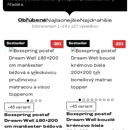
hľadáte.
Obľúbené
Najlacnejšie
Najdrahšie
Zobrazených 1–24 z 127 výsledkov
Bestseller
Bestseller
-39%
-23%
+45 variant
+45 variant
Boxspring posteľ
Boxspring posteľ
Dream-Well bouclé
Dream-Well 180×200
krémovo biela
cm manšester béžová