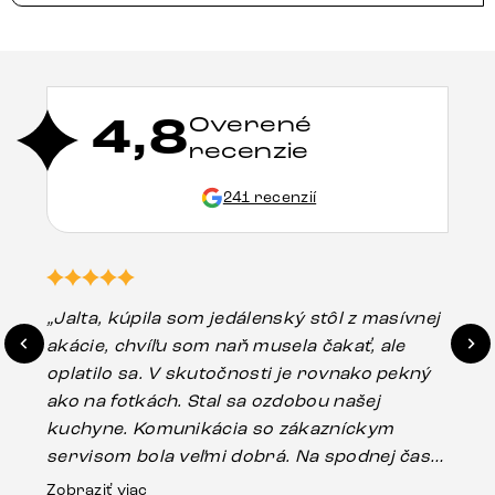
4,8
Overené
recenzie
241 recenzií
„Jalta, kúpila som jedálenský stôl z masívnej
„O
akácie, chvíľu som naň musela čakať, ale
in
oplatilo sa. V skutočnosti je rovnako pekný
st
ako na fotkách. Stal sa ozdobou našej
ús
kuchyne. Komunikácia so zákazníckym
sp
servisom bola veľmi dobrá. Na spodnej časti
Es
stola bolo malé poškodenie, pravdepodobne
Zobraziť viac
16.