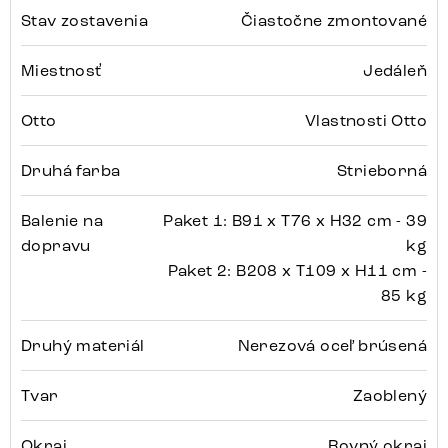
Stav zostavenia
Čiastočne zmontované
Miestnosť
Jedáleň
Otto
Vlastnosti Otto
Druhá farba
Strieborná
Balenie na
Paket 1: B91 x T76 x H32 cm - 39
dopravu
kg
Paket 2: B208 x T109 x H11 cm -
85 kg
Druhý materiál
Nerezová oceľ brúsená
Tvar
Zaoblený
Okraj
Rovný okraj