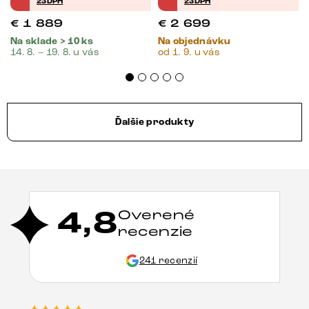
23DPH
23DPH
€
1 889
€
2 699
Na sklade > 10 ks
Na objednávku
14. 8. – 19. 8. u vás
od 1. 9. u vás
Ďalšie produkty
4,8
Overené
recenzie
241 recenzií