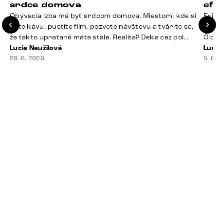
srdce domova
ef
Obývacia izba má byť srdcom domova. Miestom, kde si
Exis
dáte kávu, pustíte film, pozvete návštevu a tvárite sa,
Seda
že takto upratané máte stále. Realita? Deka cez pol
Člov
sedačky, ovládač záhadne zmizol, konferenčný stolík
Lucie Neužilová
veľm
Luci
slúži ako odkladisko všetkého od účteniek po balzam
29. 6. 2026
si n
5. 6
na pery a niekde medzi vankúšmi možno žije stará
nezi
sušienka. Dobrá správa? Aj obývačka, [&hellip;]
ste
nevy