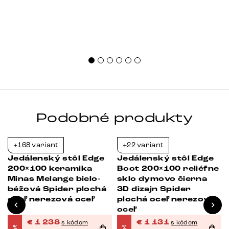
Podobné produkty
+168 variant
+22 variant
-23%
-38%
Jedálenský stôl Edge
Jedálenský stôl Edge
200×100 keramika
Boot 200×100 reliéfne
Minas Melange bielo-
sklo dymovo čierna
béžová Spider plochá
3D dizajn Spider
á
oceľ nerezová oceľ
plochá oceľ nerezová
oceľ
€
1 238
€
1 131
s kódom
s kódom
%
%