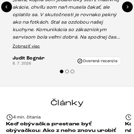
akácie, chvíľu som naň musela čakať, ale
in
oplatilo sa. V skutočnosti je rovnako pekný
st
ako na fotkách. Stal sa ozdobou našej
ús
kuchyne. Komunikácia so zákazníckym
sp
servisom bola veľmi dobrá. Na spodnej časti
Es
stola bolo malé poškodenie, pravdepodobne
Zobraziť viac
16.
vzniklo pri preprave, ale vďaka pánovi
Judit Bognár
Vincze pri riešení mojej záležitosti pristúpili
Overená recenzia
8. 7. 2026
veľmi korektne. Odporúčam produkty Delife
každému.“
Články
4 min. čítania
Keď obývačka prestane byť
Ko
obývačkou: Ako z neho znovu urobiť
ná