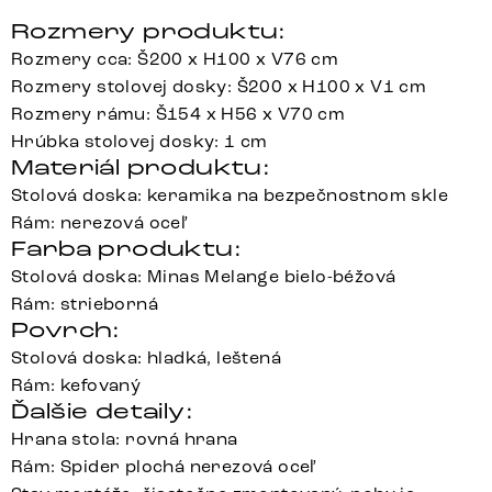
Rozmery produktu:
Rozmery cca: Š200 x H100 x V76 cm
Rozmery stolovej dosky: Š200 x H100 x V1 cm
Rozmery rámu: Š154 x H56 x V70 cm
Hrúbka stolovej dosky: 1 cm
Materiál produktu:
Stolová doska: keramika na bezpečnostnom skle
Rám: nerezová oceľ
Farba produktu:
Stolová doska: Minas Melange bielo-béžová
Rám: strieborná
Povrch:
Stolová doska: hladká, leštená
Rám: kefovaný
Ďalšie detaily:
Hrana stola: rovná hrana
Rám: Spider plochá nerezová oceľ