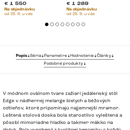
€
1 550
€
1 289
Na objednávku
Na objednávku
od 25. 9. u vás
od 25. 9. u vás
Popis
Séria
Parametre
Hodnotenie
Články
Podobné produkty
V módnom oválnom tvare zažiari jedálenský stôl
Edge v nádhernej melange bielych a béžových
odtieňov, ktoré pripomínajú najjemnejší mramor.
Leštená stolová doska bola starostlivo vyleštená a
pôsobí mimoriadne hladko a takmer mäkko na
dotyk. Bola vyrobená z kvalitnej keramiky a každý