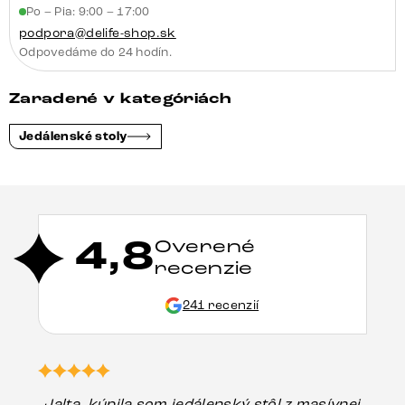
Po – Pia: 9:00 – 17:00
podpora@delife-shop.sk
Odpovedáme do 24 hodín.
Zaradené v kategóriách
Jedálenské stoly
4,8
Overené
recenzie
241 recenzií
„Jalta, kúpila som jedálenský stôl z masívnej
„O