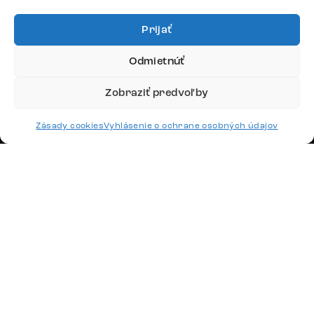
4,8
Prijať
Odmietnúť
Zobraziť predvoľby
Doprava
Zásady cookies
Vyhlásenie o ochrane osobných údajov
Platby
Česko
Maďarsko
Nemecko
Švajčiarsko
Francúzsko
Poľsko
Holandsko
© 2026 www.delife-shop.sk. Všetky práva vyhradené.
Upraviť nastavenia cookies