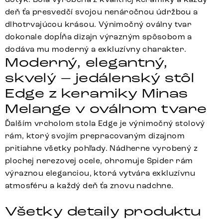
deň ťa presvedčí svojou nenáročnou údržbou a
dlhotrvajúcou krásou. Výnimočný oválny tvar
dokonale dopĺňa dizajn výrazným spôsobom a
dodáva mu moderný a exkluzívny charakter.
Moderný, elegantný,
skvelý – jedálenský stôl
Edge z keramiky Minas
Melange v oválnom tvare
Ďalším vrcholom stola Edge je výnimočný stolový
rám, ktorý svojím prepracovaným dizajnom
pritiahne všetky pohľady. Nádherne vyrobený z
plochej nerezovej ocele, ohromuje Spider rám
výraznou eleganciou, ktorá vytvára exkluzívnu
atmosféru a každý deň ťa znovu nadchne.
Všetky detaily produktu