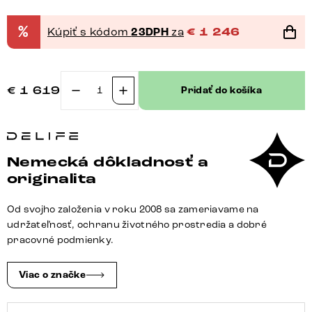
%
Kúpiť s kódom
23DPH
za
€
1 246
€
1 619
Pridať do košíka
množstvo
Jedálenský
stôl
Edge
Nemecká dôkladnosť a
zaoblený
originalita
tvar
200x100
Od svojho založenia v roku 2008 sa zameriavame na
keramika
udržateľnosť, ochranu životného prostredia a dobré
Minas
pracovné podmienky.
Melange
bielo-
Viac o značke
béžová
Spider