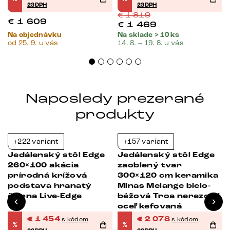
23DPH
23DPH
€
1 819
€
1 609
€
1 469
Na objednávku
Na sklade > 10 ks
od 25. 9. u vás
14. 8. – 19. 8. u vás
Naposledy prezerané
produkty
+222 variant
+157 variant
-23%
-23%
Jedálenský stôl Edge
Jedálenský stôl Edge
260×100 akácia
zaoblený tvar
prírodná krížová
300×120 cm keramika
podstava hranatý
Minas Melange bielo-
čierna Live-Edge
béžová Troa nerezová
oceľ kefovaná
€
1 454
€
2 078
s kódom
s kódom
%
%