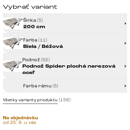
Vybrať variant
Šírka
(5)
200 cm
Farba
(11)
Biela / Béžová
Podnož
(52)
Podnož Spider plochá nerezová
oceľ
Farba rámu
(5)
(158)
Všetky varianty produktu
Na objednávku
od 25. 9. u vás