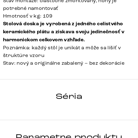
Stav montáže: čiastočne zmontovaný, nohy je
potrebné namontovať
Hmotnosť v kg: 109
Stolová doska je vyrobená z jedného celistvého
keramického plátu a získava svoju jedinečnosť v
harmonickom celkovom vzhľade.
Poznámka: každý stôl je unikát a môže sa líšiť v
štruktúre vzoru
Stav: nový a originálne zabalený – bez dekorácie
HRANA
Séria
Detail celej série
Parametre produktu