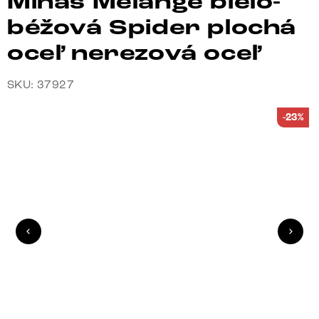
Minas Melange bielo-
béžová Spider plochá
oceľ nerezová oceľ
SKU: 37927
-23%