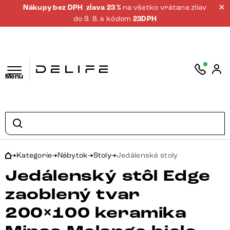
Nákupy bez DPH
zĺava 23 %
na všetko vrátane zliav
do 9. 8. s kódom
23DPH
Menu
Kategorie
Nábytok
Stoly
Jedálenské stoly
Jedálenský stôl Edge
zaoblený tvar
200×100 keramika