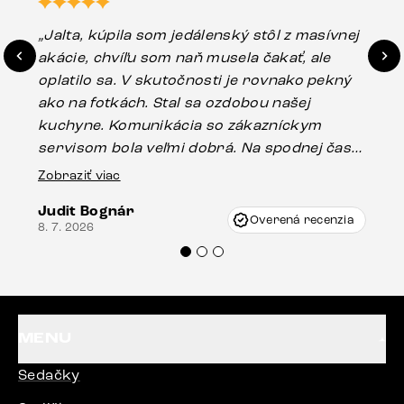
„Jalta, kúpila som jedálenský stôl z masívnej
„O
akácie, chvíľu som naň musela čakať, ale
in
oplatilo sa. V skutočnosti je rovnako pekný
st
ako na fotkách. Stal sa ozdobou našej
ús
kuchyne. Komunikácia so zákazníckym
sp
servisom bola veľmi dobrá. Na spodnej časti
Es
stola bolo malé poškodenie, pravdepodobne
Zobraziť viac
16.
vzniklo pri preprave, ale vďaka pánovi
Judit Bognár
Vincze pri riešení mojej záležitosti pristúpili
Overená recenzia
8. 7. 2026
veľmi korektne. Odporúčam produkty Delife
každému.“
MENU
Sedačky