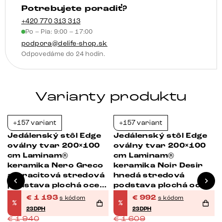
Potrebujete poradiť?
plochá
oceľ
+420 770 313 313
Po – Pia: 9:00 – 17:00
nerezová
podpora@delife-shop.sk
oceľ
Odpovedáme do 24 hodín.
Varianty produktu
+157 variant
+157 variant
-39%
-38%
Jedálenský stôl Edge
Jedálenský stôl Edge
oválny tvar 200×100
oválny tvar 200×100
cm Laminam®
cm Laminam®
keramika Nero Greco
keramika Noir Desir
antracitová stredová
hnedá stredová
podstava plochá oceľ
podstava plochá oceľ
čierna
čierna
€
1 193
€
992
s kódom
s kódom
%
%
23DPH
23DPH
€
1 940
€
1 609