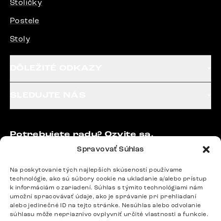
Stoličky
Postele
Stoly
DÔLEŽITÉ ODKAZY
SLEDUJTE NÁS
Potrebujete radu? Ozvite sa.
+420 770 313 313
Spravovať Súhlas
Po – Pia: 9:00 – 17:00
podpora@delife-shop.sk
Na poskytovanie tých najlepších skúseností používame
technológie, ako sú súbory cookie na ukladanie a/alebo prístup
Odpovedáme do 24 hodín.
k informáciám o zariadení. Súhlas s týmito technológiami nám
umožní spracovávať údaje, ako je správanie pri prehliadaní
alebo jedinečné ID na tejto stránke. Nesúhlas alebo odvolanie
súhlasu môže nepriaznivo ovplyvniť určité vlastnosti a funkcie.
Google recenzie