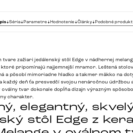
pis
Séria
Parametre
Hodnotenie
Články
Podobné produkt
vare zažiari jedálenský stôl Edge v nádhernej melange
 ktoré pripomínajú najjemnejší mramor. Leštená stolo
ená a pôsobí mimoriadne hladko a takmer mäkko na dot
 a každý deň ťa presvedčí svojou nenáročnou údržbou 
 oválny tvar dokonale dopĺňa dizajn výrazným spôso
vny charakter.
ý, elegantný, skvel
nský stôl Edge z ker
Melange v oválnom 