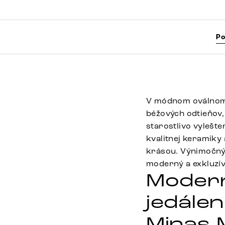
Po
V módnom oválnom t
béžových odtieňov,
starostlivo vylešt
kvalitnej keramiky
krásou. Výnimočný
moderný a exkluzí
Modern
jedále
Minas 