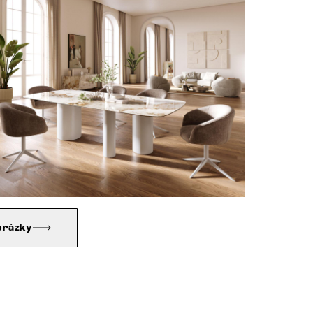
brázky