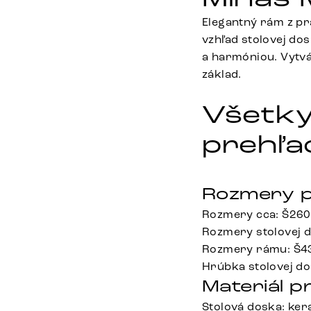
Elegantný rám z pr
vzhľad stolovej do
a harmóniou. Vytvá
základ.
Všetky
prehľa
Rozmery p
Rozmery cca: Š260
Rozmery stolovej 
Rozmery rámu: Š43
Hrúbka stolovej do
Materiál p
Stolová doska: ke