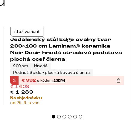
u
+157 variant
-38%
Jedálenský stôl Edge oválny tvar
200×100 cm Laminam® keramika
Noir Desir hnedá stredová podstava
plochá oceľ čierna
200 cm
Hnedá
Podnož Spider plochá kovová čierna
%
€
992
s kódom
23DPH
€
1 609
€
1 289
Na objednávku
od 25. 9. u vás