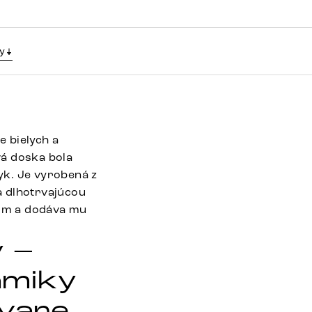
y
 bielych a
vá doska bola
yk. Je vyrobená z
a dlhotrvajúcou
bom a dodáva mu
ý –
amiky
tvare