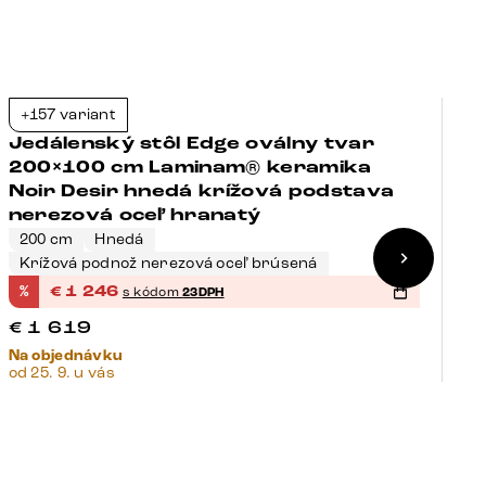
+157 variant
+
-23%
Jedálenský stôl Edge oválny tvar
J
200×100 cm Laminam® keramika
2
Noir Desir hnedá krížová podstava
N
nerezová oceľ hranatý
t
200 cm
Hnedá
2
Krížová podnož nerezová oceľ brúsená
P
%
€
1 246
%
s kódom
23DPH
€
€
1 619
€
Na objednávku
Na
od 25. 9. u vás
od