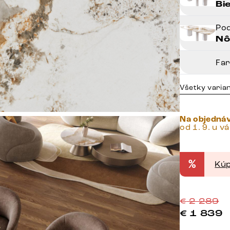
Bi
Po
Nô
Fa
Všetky varia
Na objedná
od 1. 9. u v
%
Kúp
€
2 289
€
1 839