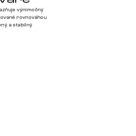
razňuje výnimočný
irované rovnováhou
ný a stabilný