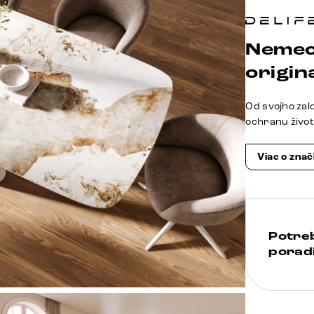
Nemec
origina
Od svojho zal
ochranu živo
Viac o zna
Potre
poradi