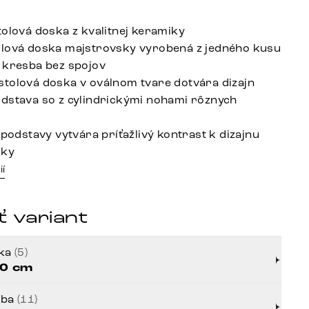
tolová doska z kvalitnej keramiky
lová doska majstrovsky vyrobená z jedného kusu
 kresba bez spojov
tolová doska v oválnom tvare dotvára dizajn
dstava so z cylindrickými nohami rôznych
 podstavy vytvára príťažlivý kontrast k dizajnu
sky
ií
 variant
rka
(5)
0 cm
rba
(11)