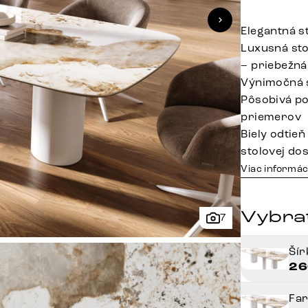
Elegantná s
Luxusná sto
– priebežná
Výnimočná s
Pôsobivá po
priemerov
Biely odtieň
stolovej do
Viac informác
Vybrať
7
Ší
26
Fa