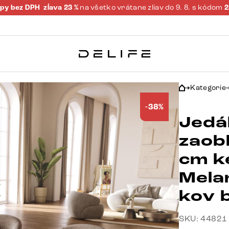
py bez DPH
zĺava 23 %
na všetko vrátane zliav do 9. 8. s kódom
Kategorie
-38%
Jedá
zaob
cm k
Mela
kov b
SKU: 44821