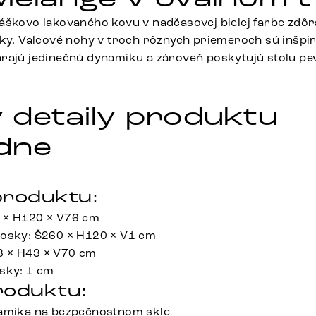
áškovo lakovaného kovu v nadčasovej bielej farbe zdô
sky. Valcové nohy v troch rôznych priemeroch sú inšp
rajú jedinečnú dynamiku a zároveň poskytujú stolu pev
 detaily produktu
dne
roduktu:
 × H120 × V76 cm
dosky: Š260 × H120 × V1 cm
 × H43 × V70 cm
sky: 1 cm
roduktu:
ramika na bezpečnostnom skle