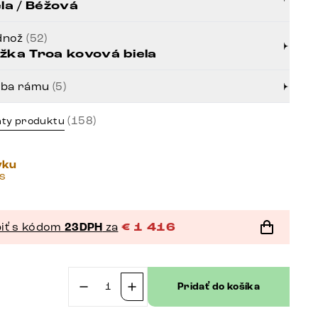
ela / Béžová
dnož
(52)
žka Troa kovová biela
rba rámu
(5)
(158)
nty produktu
vku
ás
iť s kódom
23DPH
za
€
1 416
Pridať do košíka
množstvo
Jedálenský