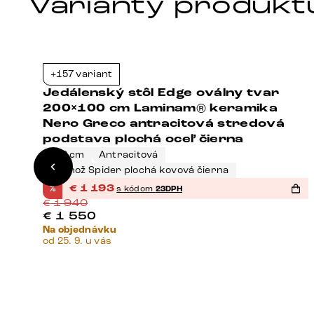
Varianty produkt
+157 variant
9%
-39%
0
Jedálenský stôl Edge oválny tvar
-
200×100 cm Laminam® keramika
Nero Greco antracitová stredová
podstava plochá oceľ čierna
200 cm
Antracitová
Podnož Spider plochá kovová čierna
%
€
1 193
s kódom
23DPH
€
1 940
€
1 550
Na objednávku
od 25. 9. u vás