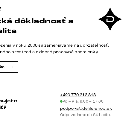
stôl
Edge
ká dôkladnosť a
zaoblený
tvar
lita
260×120
cm
oženia v roku 2008 sa zameriavame na udržateľnosť,
keramika
tného prostredia a dobré pracovné podmienky.
Minas
Melange
čke
bielo-
béžová
Troa
kov
+420 770 313 313
bujete
Po – Pia: 9:00 – 17:00
biela
ť?
podpora@delife-shop.sk
Odpovedáme do 24 hodín.