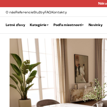
Náku
O nás
Referencie
Služby
FAQ
Kontakty
Letné zľavy
Kategórie
Podľa miestností
Novinky