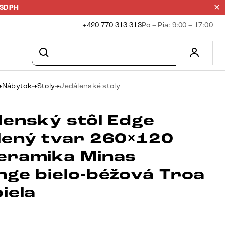
23DPH
+420 770 313 313
Po – Pia: 9:00 – 17:00
Nábytok
Stoly
Jedálenské stoly
lenský stôl Edge
lený tvar 260×120
eramika Minas
nge bielo-béžová Troa
iela