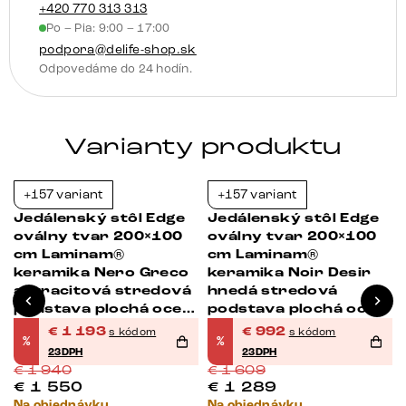
kov
+420 770 313 313
Po – Pia: 9:00 – 17:00
biela
podpora@delife-shop.sk
Odpovedáme do 24 hodín.
Varianty produktu
+157 variant
+157 variant
-39%
-38%
Jedálenský stôl Edge
Jedálenský stôl Edge
oválny tvar 200×100
oválny tvar 200×100
cm Laminam®
cm Laminam®
keramika Nero Greco
keramika Noir Desir
antracitová stredová
hnedá stredová
podstava plochá oceľ
podstava plochá oceľ
čierna
čierna
€
1 193
€
992
s kódom
s kódom
%
%
23DPH
23DPH
€
1 940
€
1 609
€
1 550
€
1 289
Na objednávku
Na objednávku