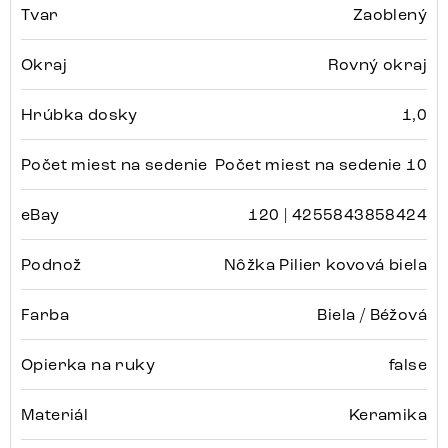
Tvar
Zaoblený
Okraj
Rovný okraj
Hrúbka dosky
1,0
Počet miest na sedenie
Počet miest na sedenie 10
eBay
120 | 4255843858424
Podnož
Nôžka Pilier kovová biela
Farba
Biela / Béžová
Opierka na ruky
false
Materiál
Keramika