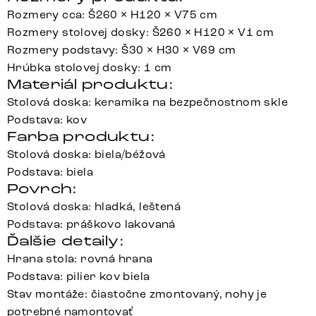
Rozmery cca: Š260 × H120 × V75 cm
Rozmery stolovej dosky: Š260 × H120 × V1 cm
Rozmery podstavy: Š30 × H30 × V69 cm
Hrúbka stolovej dosky: 1 cm
Materiál produktu:
Stolová doska: keramika na bezpečnostnom skle
Podstava: kov
Farba produktu:
Stolová doska: biela/béžová
Podstava: biela
Povrch:
Stolová doska: hladká, leštená
Podstava: práškovo lakovaná
Ďalšie detaily:
Hrana stola: rovná hrana
Podstava: pilier kov biela
Stav montáže: čiastočne zmontovaný, nohy je
potrebné namontovať