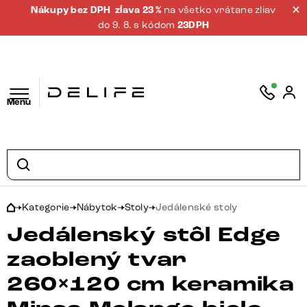
Nákupy bez DPH
zĺava 23 %
na všetko vrátane zliav
do 9. 8. s kódom
23DPH
Menu
Kategorie
Nábytok
Stoly
Jedálenské stoly
Jedálenský stôl Edge
zaoblený tvar
260×120 cm keramika