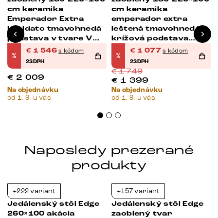
cm keramika
cm keramika
Emperador Extra
emperador extra
Lucidato tmavohnedá
leštená tmavohnedá
podstava v tvare V
krížová podstava
plochá oceľ čierna
hranatý titánová
€
1 546
€
1 077
s kódom
s kódom
%
%
rozkladací
farba rozkladací
23DPH
23DPH
€
1 749
€
2 009
€
1 399
Na objednávku
Na objednávku
od 1. 9. u vás
od 1. 9. u vás
Naposledy prezerané
produkty
+222 variant
+157 variant
-23%
-23%
Jedálenský stôl Edge
Jedálenský stôl Edge
260×100 akácia
zaoblený tvar