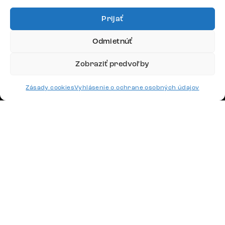
podpora@delife-shop.sk
Odpovedáme do 24 hodín.
Prijať
Odmietnúť
Google recenzie
Zobraziť predvoľby
4,8
Zásady cookies
Vyhlásenie o ochrane osobných údajov
Doprava
Platby
Česko
Maďarsko
Nemecko
Švajčiarsko
Francúzsko
Poľsko