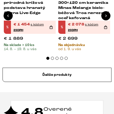
prírodná krížová
300×120 cm keramika
podstava hranatý
Minas Melange bielo-
čierna Live-Edge
béžová Troa nerezová
oceľ kefovaná
€
1 454
€
2 078
s kódom
s kódom
%
%
23DPH
23DPH
€
1 889
€
2 699
Na sklade > 10 ks
Na objednávku
14. 8. – 19. 8. u vás
od 1. 9. u vás
Ďalšie produkty
4,8
Overené