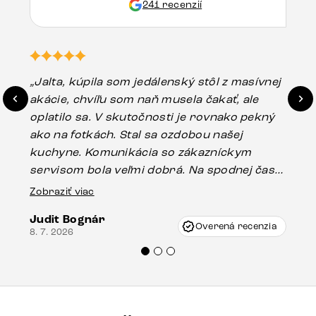
241 recenzií
„Jalta, kúpila som jedálenský stôl z masívnej
„O
akácie, chvíľu som naň musela čakať, ale
in
oplatilo sa. V skutočnosti je rovnako pekný
st
ako na fotkách. Stal sa ozdobou našej
ús
kuchyne. Komunikácia so zákazníckym
sp
servisom bola veľmi dobrá. Na spodnej časti
Es
stola bolo malé poškodenie, pravdepodobne
Zobraziť viac
16.
vzniklo pri preprave, ale vďaka pánovi
Judit Bognár
Vincze pri riešení mojej záležitosti pristúpili
Overená recenzia
8. 7. 2026
veľmi korektne. Odporúčam produkty Delife
každému.“