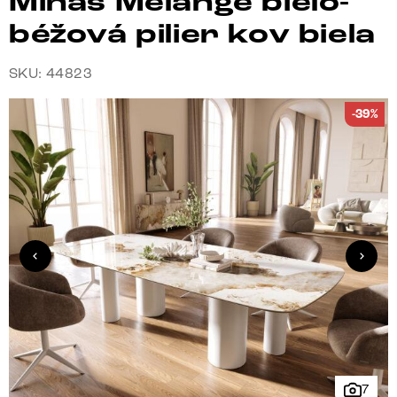
Minas Melange bielo-
béžová pilier kov biela
SKU: 44823
-39%
7