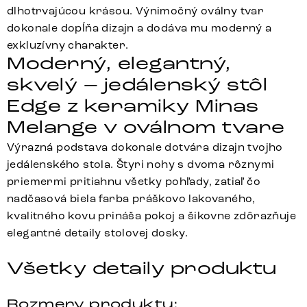
dlhotrvajúcou krásou. Výnimočný oválny tvar
dokonale dopĺňa dizajn a dodáva mu moderný a
exkluzívny charakter.
Moderný, elegantný,
skvelý – jedálenský stôl
Edge z keramiky Minas
Melange v oválnom tvare
Výrazná podstava dokonale dotvára dizajn tvojho
jedálenského stola. Štyri nohy s dvoma rôznymi
priemermi pritiahnu všetky pohľady, zatiaľ čo
nadčasová biela farba práškovo lakovaného,
kvalitného kovu prináša pokoj a šikovne zdôrazňuje
elegantné detaily stolovej dosky.
Všetky detaily produktu
Rozmery produktu: