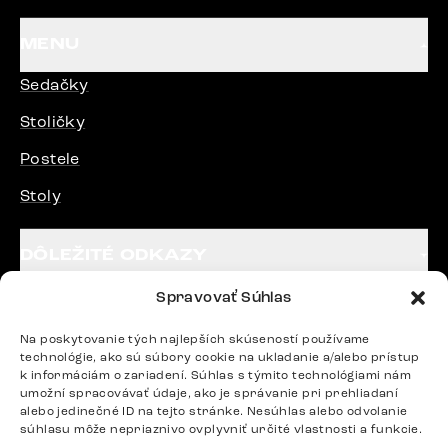
MENU
Sedačky
Stoličky
Postele
Stoly
DÔLEŽITÉ ODKAZY
Spravovať Súhlas
SLEDUJTE NÁS
Na poskytovanie tých najlepších skúseností používame
technológie, ako sú súbory cookie na ukladanie a/alebo prístup
k informáciám o zariadení. Súhlas s týmito technológiami nám
Potrebujete radu? Ozvite sa.
umožní spracovávať údaje, ako je správanie pri prehliadaní
alebo jedinečné ID na tejto stránke. Nesúhlas alebo odvolanie
+420 770 313 313
súhlasu môže nepriaznivo ovplyvniť určité vlastnosti a funkcie.
Po – Pia: 9:00 – 17:00