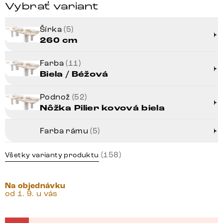
Vybrať variant
Šírka
(5)
260 cm
Farba
(11)
Biela / Béžová
Podnož
(52)
Nôžka Pilier kovová biela
Farba rámu
(5)
(158)
Všetky varianty produktu
Na objednávku
od 1. 9. u vás