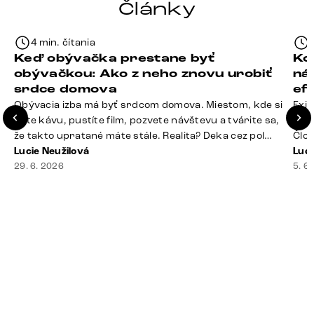
Články
4 min. čítania
Keď obývačka prestane byť
Ko
obývačkou: Ako z neho znovu urobiť
ná
srdce domova
ef
Obývacia izba má byť srdcom domova. Miestom, kde si
Exis
dáte kávu, pustíte film, pozvete návštevu a tvárite sa,
Seda
že takto upratané máte stále. Realita? Deka cez pol
Člov
sedačky, ovládač záhadne zmizol, konferenčný stolík
Lucie Neužilová
veľm
Luci
slúži ako odkladisko všetkého od účteniek po balzam
29. 6. 2026
si n
5. 6
na pery a niekde medzi vankúšmi možno žije stará
nezi
sušienka. Dobrá správa? Aj obývačka, [&hellip;]
ste
nevy