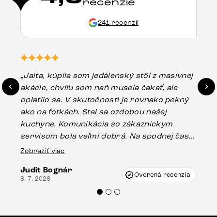
recenzie
241 recenzií
„Jalta, kúpila som jedálenský stôl z masívnej
„O
akácie, chvíľu som naň musela čakať, ale
in
oplatilo sa. V skutočnosti je rovnako pekný
st
ako na fotkách. Stal sa ozdobou našej
ús
kuchyne. Komunikácia so zákazníckym
sp
servisom bola veľmi dobrá. Na spodnej časti
Es
stola bolo malé poškodenie, pravdepodobne
Zobraziť viac
16.
vzniklo pri preprave, ale vďaka pánovi
Judit Bognár
Vincze pri riešení mojej záležitosti pristúpili
Overená recenzia
8. 7. 2026
veľmi korektne. Odporúčam produkty Delife
každému.“