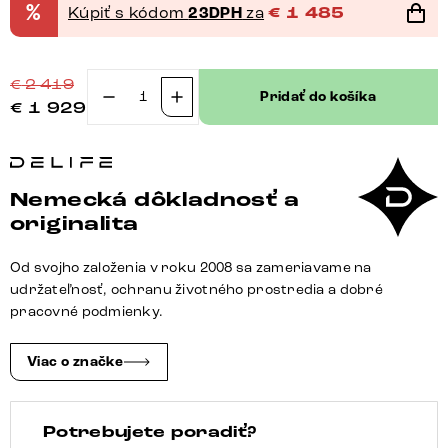
%
Kúpiť s kódom
23DPH
za
€
1 485
€
2 419
Pridať do košíka
€
1 929
množstvo
Jedálenský
stôl
Edge
Nemecká dôkladnosť a
zaoblený
originalita
tvar
260×120
Od svojho založenia v roku 2008 sa zameriavame na
cm
udržateľnosť, ochranu životného prostredia a dobré
keramika
pracovné podmienky.
Minas
Melange
Viac o značke
bielo-
béžová
Potrebujete poradiť?
pilier