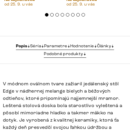
od 25. 9. u vás
od 25. 9. u vás
Popis
Séria
Parametre
Hodnotenie
Články
Podobné produkty
V módnom oválnom tvare zažiaril jedálenský stôl
Edge v nádhernej melange bielych a béžových
odtieňov, ktoré pripomínajú najjemnejší mramor.
Leštená stolová doska bola starostlivo vyleštená a
pôsobí mimoriadne hladko a takmer mäkko na
dotyk. Je vyrobená z kvalitnej keramiky, ktorá ťa
každý deň presvedčí svojou ľahkou údržbou a