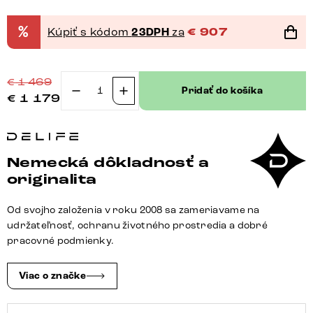
%
Kúpiť s kódom
23DPH
za
€
907
€
1 469
Pridať do košíka
€
1 179
množstvo
Jedálenský
stôl
Edge
Nemecká dôkladnosť a
zaoblený
originalita
tvar
200x100
Od svojho založenia v roku 2008 sa zameriavame na
keramika
udržateľnosť, ochranu životného prostredia a dobré
Minas
pracovné podmienky.
Melange
bielo-
Viac o značke
béžová
Spider