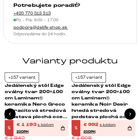
Potrebujete poradiť?
plochá
oceľ
+420 770 313 313
Po – Pia: 9:00 – 17:00
čierna
podpora@delife-shop.sk
Odpovedáme do 24 hodín.
Varianty produktu
+157 variant
+157 variant
-39%
-38%
Jedálenský stôl Edge
Jedálenský stôl Edge
oválny tvar 200×100
oválny tvar 200×100
cm Laminam®
cm Laminam®
keramika Nero Greco
keramika Noir Desir
antracitová stredová
hnedá stredová
podstava plochá oceľ
podstava plochá oceľ
čierna
čierna
€
1 193
€
992
s kódom
s kódom
%
%
23DPH
23DPH
€
1 940
€
1 609