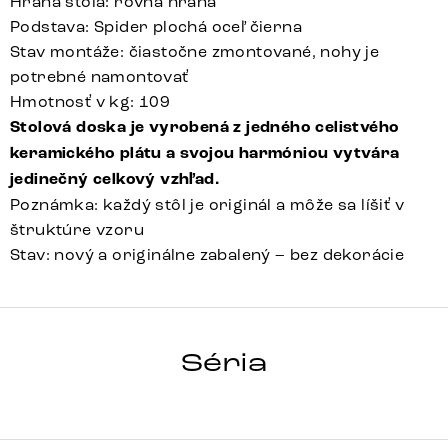
Hrana stola: rovná hrana
Podstava: Spider plochá oceľ čierna
Stav montáže: čiastočne zmontované, nohy je
potrebné namontovať
Hmotnosť v kg: 109
Stolová doska je vyrobená z jedného celistvého
keramického plátu a svojou harmóniou vytvára
jedinečný celkový vzhľad.
Poznámka: každý stôl je originál a môže sa líšiť v
štruktúre vzoru
Stav: nový a originálne zabalený – bez dekorácie
HRANA
Séria
Detail celej série