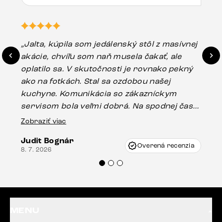
„Jalta, kúpila som jedálenský stôl z masívnej
„O
akácie, chvíľu som naň musela čakať, ale
in
oplatilo sa. V skutočnosti je rovnako pekný
st
ako na fotkách. Stal sa ozdobou našej
ús
kuchyne. Komunikácia so zákazníckym
sp
servisom bola veľmi dobrá. Na spodnej časti
Es
stola bolo malé poškodenie, pravdepodobne
Zobraziť viac
16.
vzniklo pri preprave, ale vďaka pánovi
Judit Bognár
Vincze pri riešení mojej záležitosti pristúpili
Overená recenzia
8. 7. 2026
veľmi korektne. Odporúčam produkty Delife
každému.“
MENU