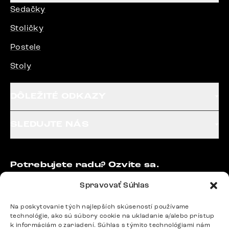
Sedačky
Stoličky
Postele
Stoly
DÔLEŽITÉ ODKAZY
SLEDUJTE NÁS
Potrebujete radu? Ozvite sa.
+420 770 313 313
Spravovať Súhlas
Po – Pia: 9:00 – 17:00
podpora@delife-shop.sk
Na poskytovanie tých najlepších skúseností používame
Odpovedáme do 24 hodín.
technológie, ako sú súbory cookie na ukladanie a/alebo prístup
k informáciám o zariadení. Súhlas s týmito technológiami nám