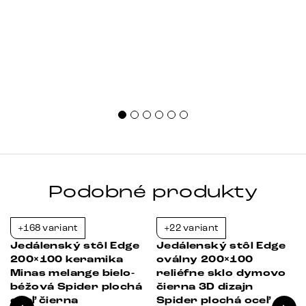
Podobné produkty
+168 variant
+22 variant
-38%
-36%
Jedálenský stôl Edge
Jedálenský stôl Edge
200×100 keramika
oválny 200×100
Minas melange bielo-
reliéfne sklo dymovo
béžová Spider plochá
čierna 3D dizajn
oceľ čierna
Spider plochá oceľ