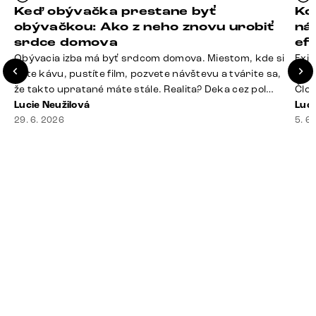
Keď obývačka prestane byť
Ko
obývačkou: Ako z neho znovu urobiť
ná
srdce domova
ef
Obývacia izba má byť srdcom domova. Miestom, kde si
Exis
dáte kávu, pustíte film, pozvete návštevu a tvárite sa,
Seda
že takto upratané máte stále. Realita? Deka cez pol
Člov
sedačky, ovládač záhadne zmizol, konferenčný stolík
Lucie Neužilová
veľm
Luci
slúži ako odkladisko všetkého od účteniek po balzam
29. 6. 2026
si n
5. 6
na pery a niekde medzi vankúšmi možno žije stará
nezi
sušienka. Dobrá správa? Aj obývačka, [&hellip;]
ste
nevy