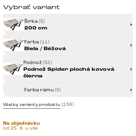
Vybrať variant
Šírka
(5)
200 cm
Farba
(11)
Biela / Béžová
Podnož
(52)
Podnož Spider plochá kovová
čierna
Farba rámu
(5)
(158)
Všetky varianty produktu
Na objednávku
od 25. 9. u vás