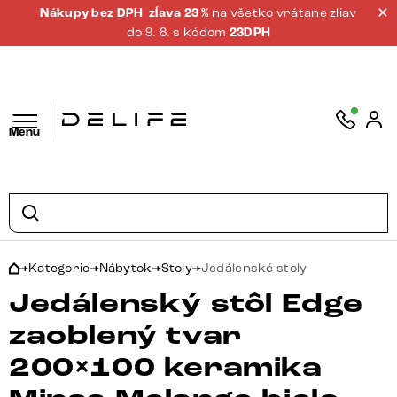
Nákupy bez DPH
zĺava 23 %
na všetko vrátane zliav
do 9. 8. s kódom
23DPH
Menu
Kategorie
Nábytok
Stoly
Jedálenské stoly
Jedálenský stôl Edge
zaoblený tvar
200×100 keramika