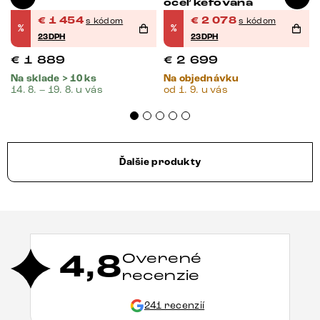
oceľ kefovaná
€
1 454
€
2 078
s kódom
s kódom
%
%
23DPH
23DPH
€
1 889
€
2 699
Na sklade > 10 ks
Na objednávku
14. 8. – 19. 8. u vás
od 1. 9. u vás
Ďalšie produkty
4,8
Overené
recenzie
241 recenzií