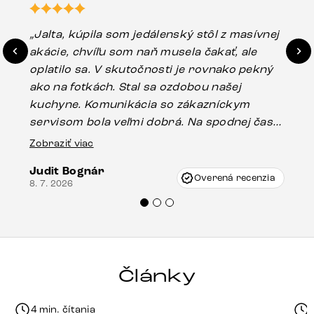
„Jalta, kúpila som jedálenský stôl z masívnej
„O
akácie, chvíľu som naň musela čakať, ale
in
oplatilo sa. V skutočnosti je rovnako pekný
st
ako na fotkách. Stal sa ozdobou našej
ús
kuchyne. Komunikácia so zákazníckym
sp
servisom bola veľmi dobrá. Na spodnej časti
Es
stola bolo malé poškodenie, pravdepodobne
Zobraziť viac
16.
vzniklo pri preprave, ale vďaka pánovi
Judit Bognár
Vincze pri riešení mojej záležitosti pristúpili
Overená recenzia
8. 7. 2026
veľmi korektne. Odporúčam produkty Delife
každému.“
Články
4 min. čítania