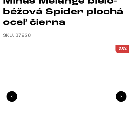
Minas Melange bielo-
béžová Spider plochá
oceľ čierna
SKU: 37926
-38%