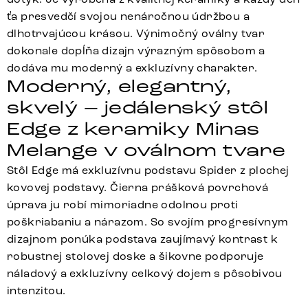
ťa presvedčí svojou nenáročnou údržbou a
dlhotrvajúcou krásou. Výnimočný oválny tvar
dokonale dopĺňa dizajn výrazným spôsobom a
dodáva mu moderný a exkluzívny charakter.
Moderný, elegantný,
skvelý – jedálenský stôl
Edge z keramiky Minas
Melange v oválnom tvare
Stôl Edge má exkluzívnu podstavu Spider z plochej
kovovej podstavy. Čierna prášková povrchová
úprava ju robí mimoriadne odolnou proti
poškriabaniu a nárazom. So svojím progresívnym
dizajnom ponúka podstava zaujímavý kontrast k
robustnej stolovej doske a šikovne podporuje
náladový a exkluzívny celkový dojem s pôsobivou
intenzitou.