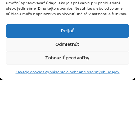
umožní spracovávať údaje, ako je správanie pri prehliadaní
alebo jedinečné ID na tejto stránke. Nesúhlas alebo odvolanie
Google recenzie
súhlasu môže nepriaznivo ovplyvniť určité vlastnosti a funkcie.
4,8
Prijať
Odmietnúť
Zobraziť predvoľby
Doprava
Platby
Zásady cookies
Vyhlásenie o ochrane osobných údajov
Česko
Maďarsko
Nemecko
Švajčiarsko
Francúzsko
Poľsko
Holandsko
© 2026 www.delife-shop.sk. Všetky práva vyhradené.