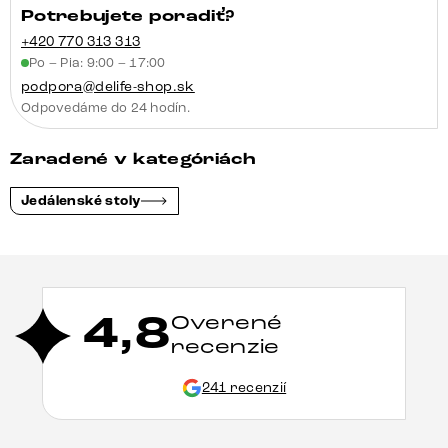
Potrebujete poradiť?
+420 770 313 313
Po – Pia: 9:00 – 17:00
podpora@delife-shop.sk
Odpovedáme do 24 hodín.
Zaradené v kategóriách
Jedálenské stoly
4,8
Overené
recenzie
241 recenzií