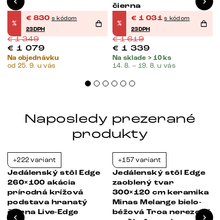
čierna
€
830
€
1 031
s kódom
s kódom
%
%
23DPH
23DPH
€
1 349
€
1 619
€
1 079
€
1 339
Na objednávku
Na sklade > 10 ks
od 25. 9. u vás
14. 8. – 19. 8. u vás
Naposledy prezerané
produkty
+222 variant
+157 variant
-23%
-23%
Jedálenský stôl Edge
Jedálenský stôl Edge
260×100 akácia
zaoblený tvar
prírodná krížová
300×120 cm keramika
podstava hranatý
Minas Melange bielo-
čierna Live-Edge
béžová Troa nerezová