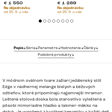
€
1 550
€
1 289
Na objednávku
Na objednávku
od 25. 9. u vás
od 25. 9. u vás
Popis
Séria
Parametre
Hodnotenie
Články
Podobné produkty
V módnom oválnom tvare zažiari jedálenský stôl
Edge v nádhernej melange bielych a béžových
odtieňov, ktoré pripomínajú najjemnejší mramor.
Leštená stolová doska bola starostlivo vyleštená a
pôsobí mimoriadne hladko a takmer mäkko na
dotyk. Je vyrobená z kvalitnej keramiky a každý deň