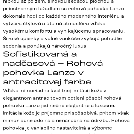
hĺbkou až po zem, širokou sedacou plochou a
priestranným ležadlom sa rohová pohovka Lanzo
dokonale hodí do každého moderného interiéru a
vytvára štýlovú a útulnú atmosféru vďaka
vysokému komfortu a vynikajúcemu spracovaniu.
Široké opierky a voľné vankúše zvyšujú pohodlie
sedenia a ponúkajú náročný luxus.
Sofistikovaná a
nadčasová – Rohová
pohovka Lanzo v
antracitovej farbe
Vďaka mimoriadne kvalitnej imitácii kože v
elegantnom antracitovom odtieni pôsobí rohová
pohovka Lanzo jedinečne elegantne a luxusne.
Imitácia kože je príjemne prispôsobivá, pritom však
mimoriadne odolná a nenáročná na údržbu. Rohová
pohovka je variabilne nastaviteľná a výborne