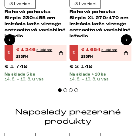
+31 variant
+31 variant
-23%
-23%
Rohová pohovka
Rohová pohovka
Sirpio 230×155 cm
Sirpio XL 270×170 cm
imitácia kože vintage
imitácia kože vintage
antracitová variabilné
antracitová variabilné
ležadlo
ležadlo
€
1 346
€
1 654
s kódom
s kódom
%
%
23DPH
23DPH
€
1 749
€
2 149
Na sklade 5 ks
Na sklade > 10 ks
14. 8. – 19. 8. u vás
14. 8. – 19. 8. u vás
Naposledy prezerané
produkty