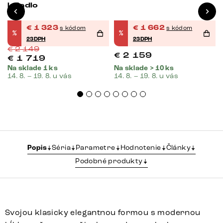
ležadlo
€
1 323
€
1 662
s kódom
s kódom
%
%
23DPH
23DPH
€
2 149
€
2 159
€
1 719
Na sklade 1 ks
Na sklade > 10 ks
14. 8. – 19. 8. u vás
14. 8. – 19. 8. u vás
Popis
Séria
Parametre
Hodnotenie
Články
Podobné produkty
Svojou klasicky elegantnou formou s modernou