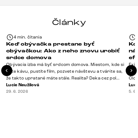
Články
4 min. čítania
Keď obývačka prestane byť
Ko
obývačkou: Ako z neho znovu urobiť
ná
srdce domova
ef
Obývacia izba má byť srdcom domova. Miestom, kde si
Exis
dáte kávu, pustíte film, pozvete návštevu a tvárite sa,
Seda
že takto upratané máte stále. Realita? Deka cez pol
Člov
sedačky, ovládač záhadne zmizol, konferenčný stolík
Lucie Neužilová
veľm
Luci
slúži ako odkladisko všetkého od účteniek po balzam
29. 6. 2026
si n
5. 6
na pery a niekde medzi vankúšmi možno žije stará
nezi
sušienka. Dobrá správa? Aj obývačka, [&hellip;]
ste
nevy