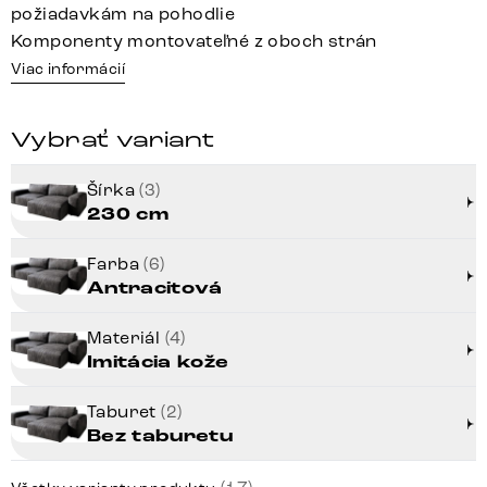
požiadavkám na pohodlie
Komponenty montovateľné z oboch strán
Viac informácií
Vybrať variant
Šírka
(3)
230 cm
Farba
(6)
Antracitová
Materiál
(4)
Imitácia kože
Taburet
(2)
Bez taburetu