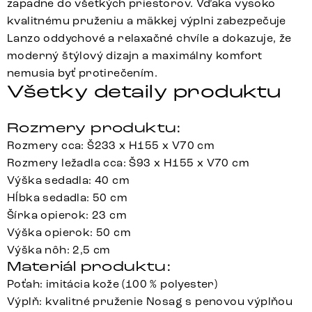
zapadne do všetkých priestorov. Vďaka vysoko
kvalitnému pruženiu a mäkkej výplni zabezpečuje
Lanzo oddychové a relaxačné chvíle a dokazuje, že
moderný štýlový dizajn a maximálny komfort
nemusia byť protirečením.
Všetky detaily produktu
Rozmery produktu:
Rozmery cca: Š233 x H155 x V70 cm
Rozmery ležadla cca: Š93 x H155 x V70 cm
Výška sedadla: 40 cm
Hĺbka sedadla: 50 cm
Šírka opierok: 23 cm
Výška opierok: 50 cm
Výška nôh: 2,5 cm
Materiál produktu:
Poťah: imitácia kože (100 % polyester)
Výplň: kvalitné pruženie Nosag s penovou výplňou