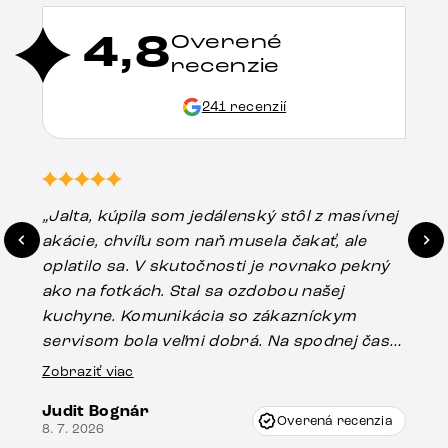
4,8
Overené
recenzie
241 recenzií
„Jalta, kúpila som jedálenský stôl z masívnej
„O
akácie, chvíľu som naň musela čakať, ale
in
oplatilo sa. V skutočnosti je rovnako pekný
st
ako na fotkách. Stal sa ozdobou našej
ús
kuchyne. Komunikácia so zákazníckym
sp
servisom bola veľmi dobrá. Na spodnej časti
Es
stola bolo malé poškodenie, pravdepodobne
Zobraziť viac
16.
vzniklo pri preprave, ale vďaka pánovi
Judit Bognár
Vincze pri riešení mojej záležitosti pristúpili
Overená recenzia
8. 7. 2026
veľmi korektne. Odporúčam produkty Delife