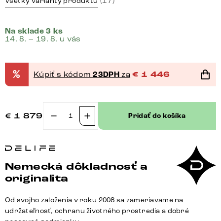
(17)
Všetky varianty produktu
Na sklade 3 ks
14. 8. – 19. 8. u vás
%
Kúpiť s kódom
23DPH
za
€
1 446
€
1 879
Pridať do košíka
množstvo
Rohová
pohovka
Lanzo
Nemecká dôkladnosť a
230x155
originalita
cm
imitácia
Od svojho založenia v roku 2008 sa zameriavame na
kože
udržateľnosť, ochranu životného prostredia a dobré
vintage