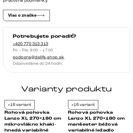
pracovné podmienky.
antracitová
variabilné
Viac o značke
ležadlo
Potrebujete poradiť?
+420 770 313 313
Po – Pia: 9:00 – 17:00
podpora@delife-shop.sk
Odpovedáme do 24 hodín.
Varianty produktu
+16 variant
+16 variant
-38%
-23%
Rohová pohovka
Rohová pohovka
Lanzo XL 270×180 cm
Lanzo XL 270×180 cm
mikrovlákno khaki-
manšester béžová
hnedá variabilné
variabilné ležadlo