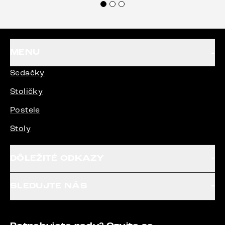
každému.“
MENU
Sedačky
Stoličky
Postele
Stoly
DÔLEŽITÉ ODKAZY
SLEDUJTE NÁS