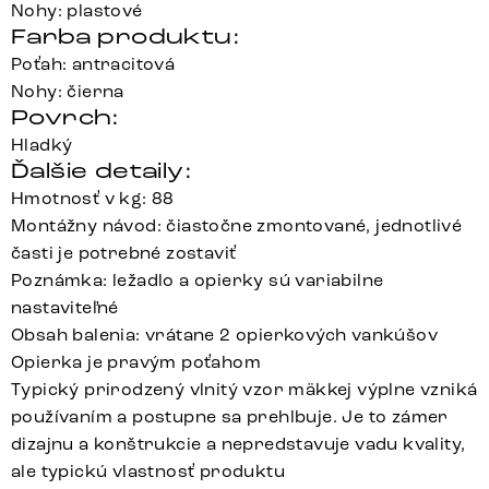
Nohy: plastové
Farba produktu:
Poťah: antracitová
Nohy: čierna
Povrch:
Hladký
Ďalšie detaily:
Hmotnosť v kg: 88
Montážny návod: čiastočne zmontované, jednotlivé
časti je potrebné zostaviť
Poznámka: ležadlo a opierky sú variabilne
nastaviteľné
Obsah balenia: vrátane 2 opierkových vankúšov
Opierka je pravým poťahom
Typický prirodzený vlnitý vzor mäkkej výplne vzniká
používaním a postupne sa prehlbuje. Je to zámer
dizajnu a konštrukcie a nepredstavuje vadu kvality,
ale typickú vlastnosť produktu