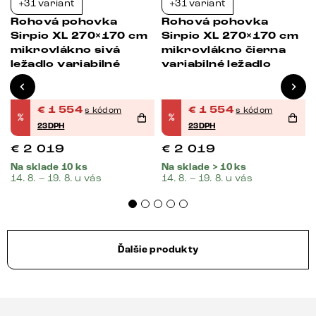
+31 variant
+31 variant
Bestseller
-23%
-23%
m
Rohová pohovka
Rohová pohovka
Sirpio XL 270×170 cm
Sirpio XL 270×170 cm
mikrovlákno sivá
mikrovlákno čierna
ležadlo variabilné
variabilné ležadlo
o
€
1 554
€
1 554
s kódom
s kódom
%
%
23DPH
23DPH
€
2 019
€
2 019
Na sklade 10 ks
Na sklade > 10 ks
14. 8. – 19. 8. u vás
14. 8. – 19. 8. u vás
Ďalšie produkty