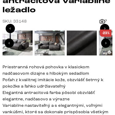
antracitová variabilné
ležadlo
SKU: 33148
7
-23%
Priestranná rohová pohovka v klasickom
nadčasovom dizajne s hlbokým sedadlom
Poťah z kvalitnej imitácie kože, obzvlášť šetrný k
pokožke a ľahko udržiavateľný
Elegantná antracitová farba pôsobí obzvlášť
elegantne, nadčasovo a výrazne
Variabilne nastaviteľný a s elegantnými, voľnými
vankúšmi, ktoré sa dokonale prispôsobia všetkým