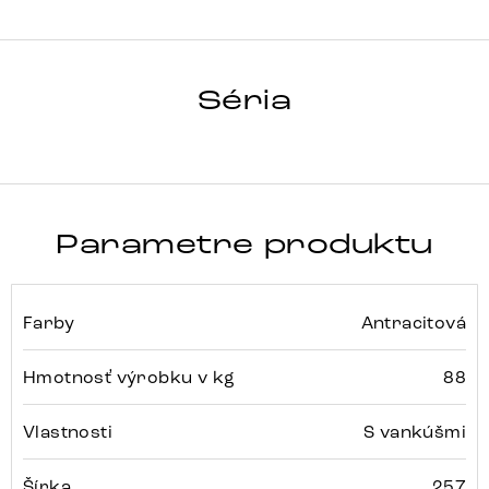
LANZO
Séria
Detail celej série
Parametre produktu
Farby
Antracitová
Hmotnosť výrobku v kg
88
Vlastnosti
S vankúšmi
Šírka
257