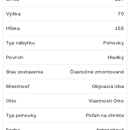
Výška
70
Hĺbka
155
Typ nábytku
Pohovky
Povrch
Hladký
Stav zostavenia
Čiastočne zmontované
Miestnosť
Obývacia izba
Otto
Vlastnosti Otto
Typ pohovky
Poťah na chrbte
Farba
Antracitová