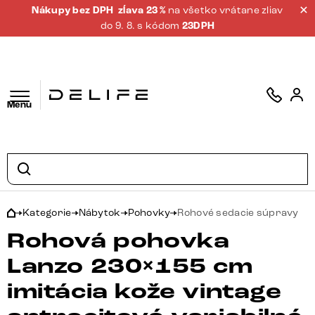
Nákupy bez DPH
zĺava 23 %
na všetko vrátane zliav
do 9. 8. s kódom
23DPH
Menu
Kategorie
Nábytok
Pohovky
Rohové sedacie súpravy
Rohová pohovka
Lanzo 230×155 cm
imitácia kože vintage