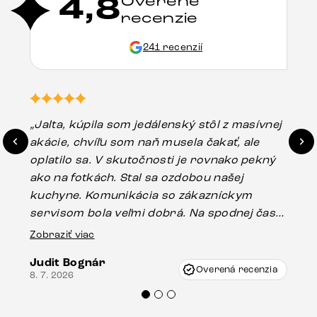
4,8
Overené
recenzie
241 recenzií
„Jalta, kúpila som jedálenský stôl z masívnej
„O
akácie, chvíľu som naň musela čakať, ale
in
oplatilo sa. V skutočnosti je rovnako pekný
st
ako na fotkách. Stal sa ozdobou našej
ús
kuchyne. Komunikácia so zákazníckym
sp
servisom bola veľmi dobrá. Na spodnej časti
Es
stola bolo malé poškodenie, pravdepodobne
Zobraziť viac
16.
vzniklo pri preprave, ale vďaka pánovi
Judit Bognár
Vincze pri riešení mojej záležitosti pristúpili
Overená recenzia
8. 7. 2026
veľmi korektne. Odporúčam produkty Delife
každému.“