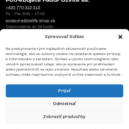
Potrebujete radu? Ozvite sa.
+420 770 313 313
Po – Pia: 9:00 – 17:00
podpora@delife-shop.sk
Odpovedáme do 24 hodín.
Spravovať Súhlas
Google recenzie
Na poskytovanie tých najlepších skúseností používame
technológie, ako sú súbory cookie na ukladanie a/alebo prístup
4,8
k informáciám o zariadení. Súhlas s týmito technológiami nám
umožní spracovávať údaje, ako je správanie pri prehliadaní
alebo jedinečné ID na tejto stránke. Nesúhlas alebo odvolanie
súhlasu môže nepriaznivo ovplyvniť určité vlastnosti a funkcie.
Prijať
Doprava
Odmietnúť
Platby
Zobraziť predvoľby