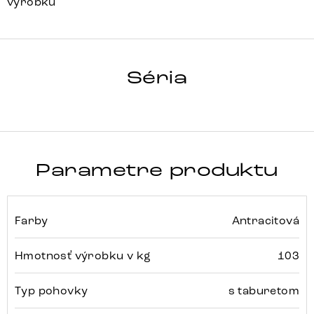
výrobku
LANZO
Séria
Detail celej série
Parametre produktu
Farby
Antracitová
Hmotnosť výrobku v kg
103
Typ pohovky
s taburetom