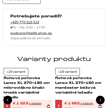
variabilné
s
Potrebujete poradiť?
taburetom
+420 770 313 313
Po – Pia: 9:00 – 17:00
podpora@delife-shop.sk
Odpovedáme do 24 hodín.
Varianty produktu
+16 variant
+16 variant
-38%
-23%
Rohová pohovka
Rohová pohovka
Lanzo XL 270×180 cm
Lanzo XL 270×180 cm
mikrovlákno khaki-
manšester béžová
é
hnedá variabilné
variabilné ležadlo
ležadlo
€
1 323
€
1 662
s kódom
s kódom
%
%