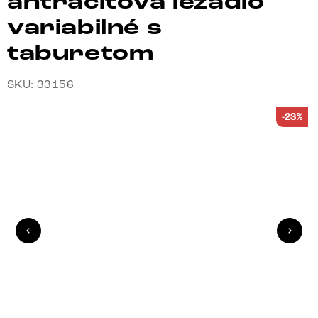
antracitová ležadlo
variabilné s
taburetom
SKU: 33156
-23%