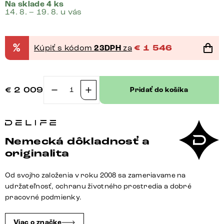
Na sklade 4 ks
14. 8. – 19. 8. u vás
%
Kúpiť s kódom
23DPH
za
€
1 546
€
2 009
Pridať do košíka
množstvo
Rohová
pohovka
Lanzo
Nemecká dôkladnosť a
230x155
originalita
cm
imitácia
Od svojho založenia v roku 2008 sa zameriavame na
kože
udržateľnosť, ochranu životného prostredia a dobré
vintage
pracovné podmienky.
antracitová
ležadlo
Viac o značke