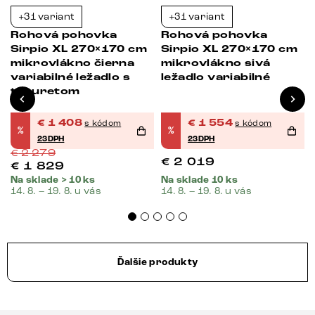
+31 variant
+31 variant
-38%
-23%
Rohová pohovka
Rohová pohovka
Sirpio XL 270×170 cm
Sirpio XL 270×170 cm
mikrovlákno čierna
mikrovlákno sivá
variabilné ležadlo s
ležadlo variabilné
taburetom
€
1 408
€
1 554
s kódom
s kódom
%
%
23DPH
23DPH
€
2 279
€
2 019
€
1 829
Na sklade > 10 ks
Na sklade 10 ks
14. 8. – 19. 8. u vás
14. 8. – 19. 8. u vás
Ďalšie produkty