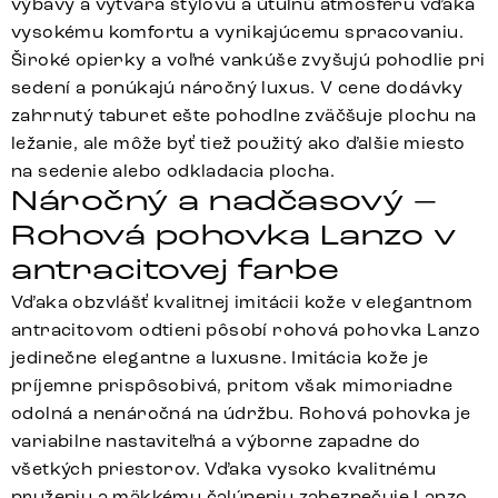
výbavy a vytvára štýlovú a útulnú atmosféru vďaka
vysokému komfortu a vynikajúcemu spracovaniu.
Široké opierky a voľné vankúše zvyšujú pohodlie pri
sedení a ponúkajú náročný luxus. V cene dodávky
zahrnutý taburet ešte pohodlne zväčšuje plochu na
ležanie, ale môže byť tiež použitý ako ďalšie miesto
na sedenie alebo odkladacia plocha.
Náročný a nadčasový –
Rohová pohovka Lanzo v
antracitovej farbe
Vďaka obzvlášť kvalitnej imitácii kože v elegantnom
antracitovom odtieni pôsobí rohová pohovka Lanzo
jedinečne elegantne a luxusne. Imitácia kože je
príjemne prispôsobivá, pritom však mimoriadne
odolná a nenáročná na údržbu. Rohová pohovka je
variabilne nastaviteľná a výborne zapadne do
všetkých priestorov. Vďaka vysoko kvalitnému
pruženiu a mäkkému čalúneniu zabezpečuje Lanzo