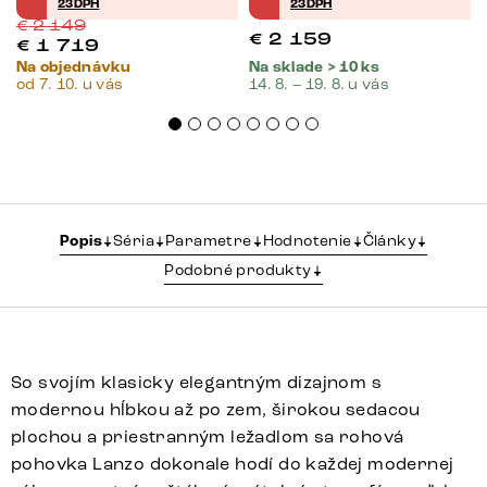
23DPH
23DPH
€
2 149
€
2 159
€
1 719
Na objednávku
Na sklade > 10 ks
od 7. 10. u vás
14. 8. – 19. 8. u vás
Popis
Séria
Parametre
Hodnotenie
Články
Podobné produkty
So svojím klasicky elegantným dizajnom s
modernou hĺbkou až po zem, širokou sedacou
plochou a priestranným ležadlom sa rohová
pohovka Lanzo dokonale hodí do každej modernej