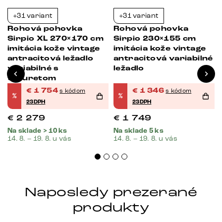
+31 variant
+31 variant
-23%
-23%
Rohová pohovka
Rohová pohovka
Sirpio XL 270×170 cm
Sirpio 230×155 cm
imitácia kože vintage
imitácia kože vintage
antracitová ležadlo
antracitová variabilné
variabilné s
ležadlo
taburetom
€
1 754
€
1 346
s kódom
s kódom
%
%
23DPH
23DPH
€
2 279
€
1 749
Na sklade > 10 ks
Na sklade 5 ks
14. 8. – 19. 8. u vás
14. 8. – 19. 8. u vás
Naposledy prezerané
produkty