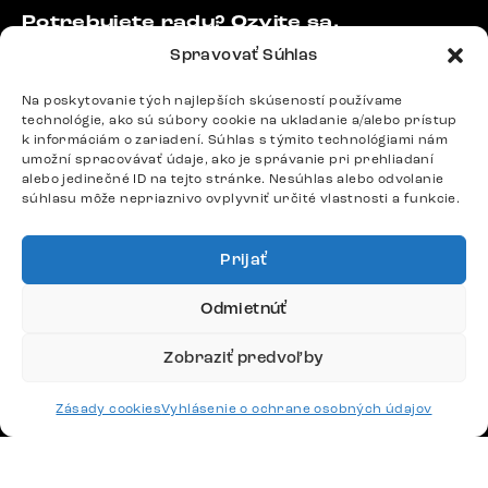
Potrebujete radu? Ozvite sa.
+420 770 313 313
Spravovať Súhlas
Po – Pia: 9:00 – 17:00
podpora@delife-shop.sk
Na poskytovanie tých najlepších skúseností používame
technológie, ako sú súbory cookie na ukladanie a/alebo prístup
Odpovedáme do 24 hodín.
k informáciám o zariadení. Súhlas s týmito technológiami nám
umožní spracovávať údaje, ako je správanie pri prehliadaní
alebo jedinečné ID na tejto stránke. Nesúhlas alebo odvolanie
súhlasu môže nepriaznivo ovplyvniť určité vlastnosti a funkcie.
Google recenzie
4,8
Prijať
Odmietnúť
Zobraziť predvoľby
Doprava
Zásady cookies
Vyhlásenie o ochrane osobných údajov
Platby