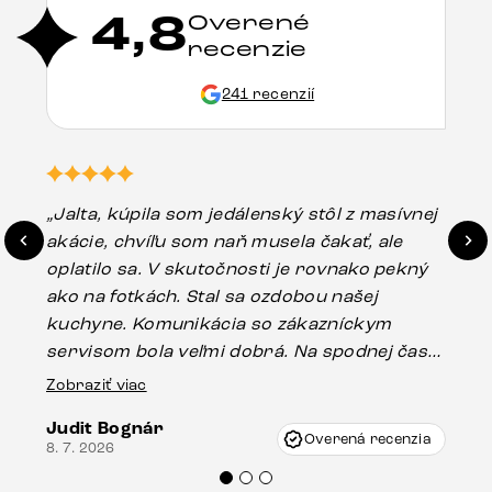
4,8
Overené
recenzie
241 recenzií
„Jalta, kúpila som jedálenský stôl z masívnej
„O
akácie, chvíľu som naň musela čakať, ale
in
oplatilo sa. V skutočnosti je rovnako pekný
st
ako na fotkách. Stal sa ozdobou našej
ús
kuchyne. Komunikácia so zákazníckym
sp
servisom bola veľmi dobrá. Na spodnej časti
Es
stola bolo malé poškodenie, pravdepodobne
Zobraziť viac
16.
vzniklo pri preprave, ale vďaka pánovi
Judit Bognár
Vincze pri riešení mojej záležitosti pristúpili
Overená recenzia
8. 7. 2026
veľmi korektne. Odporúčam produkty Delife
každému.“