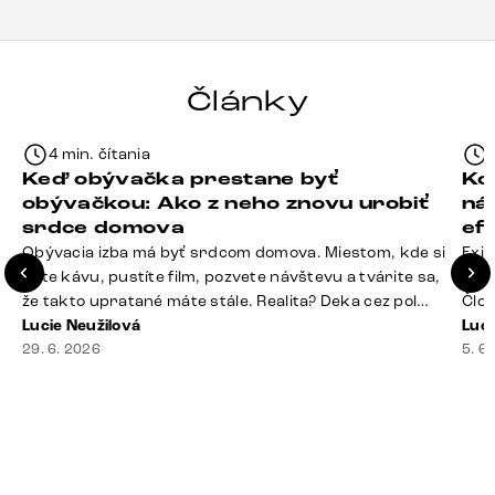
Články
4 min. čítania
Keď obývačka prestane byť
Ko
obývačkou: Ako z neho znovu urobiť
ná
srdce domova
ef
Obývacia izba má byť srdcom domova. Miestom, kde si
Exis
dáte kávu, pustíte film, pozvete návštevu a tvárite sa,
Seda
že takto upratané máte stále. Realita? Deka cez pol
Člov
sedačky, ovládač záhadne zmizol, konferenčný stolík
Lucie Neužilová
veľm
Luci
slúži ako odkladisko všetkého od účteniek po balzam
29. 6. 2026
si n
5. 6
na pery a niekde medzi vankúšmi možno žije stará
nezi
sušienka. Dobrá správa? Aj obývačka, [&hellip;]
ste
nevy