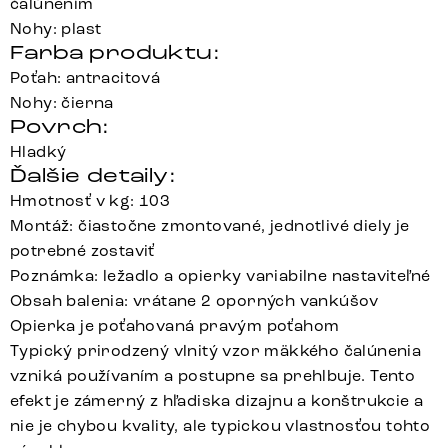
čalúnením
Nohy: plast
Farba produktu:
Poťah: antracitová
Nohy: čierna
Povrch:
Hladký
Ďalšie detaily:
Hmotnosť v kg: 103
Montáž: čiastočne zmontované, jednotlivé diely je
potrebné zostaviť
Poznámka: ležadlo a opierky variabilne nastaviteľné
Obsah balenia: vrátane 2 oporných vankúšov
Opierka je poťahovaná pravým poťahom
Typický prirodzený vlnitý vzor mäkkého čalúnenia
vzniká používaním a postupne sa prehlbuje. Tento
efekt je zámerný z hľadiska dizajnu a konštrukcie a
nie je chybou kvality, ale typickou vlastnosťou tohto