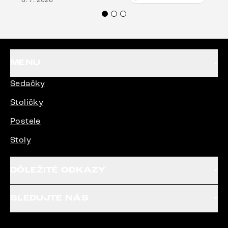
veľmi korektne. Odporúčam produkty Delife
každému.“
MENU
Sedačky
Stoličky
Postele
Stoly
DÔLEŽITÉ ODKAZY
SLEDUJTE NÁS