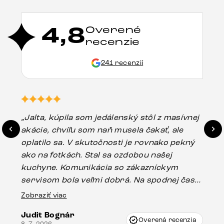
4,8
Overené
recenzie
241 recenzií
„Jalta, kúpila som jedálenský stôl z masívnej
„O
akácie, chvíľu som naň musela čakať, ale
in
oplatilo sa. V skutočnosti je rovnako pekný
st
ako na fotkách. Stal sa ozdobou našej
ús
kuchyne. Komunikácia so zákazníckym
sp
servisom bola veľmi dobrá. Na spodnej časti
Es
stola bolo malé poškodenie, pravdepodobne
Zobraziť viac
16.
vzniklo pri preprave, ale vďaka pánovi
Judit Bognár
Vincze pri riešení mojej záležitosti pristúpili
Overená recenzia
8. 7. 2026