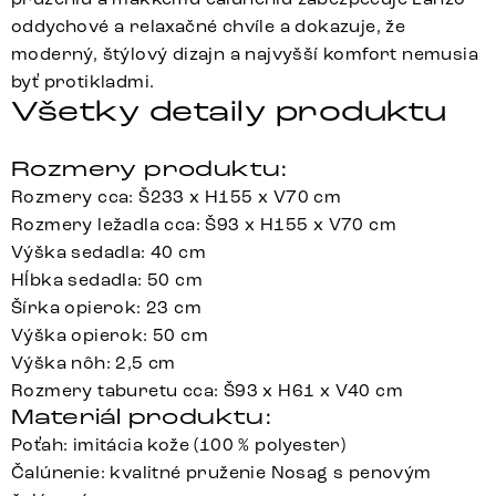
oddychové a relaxačné chvíle a dokazuje, že
moderný, štýlový dizajn a najvyšší komfort nemusia
byť protikladmi.
Všetky detaily produktu
Rozmery produktu:
Rozmery cca: Š233 x H155 x V70 cm
Rozmery ležadla cca: Š93 x H155 x V70 cm
Výška sedadla: 40 cm
Hĺbka sedadla: 50 cm
Šírka opierok: 23 cm
Výška opierok: 50 cm
Výška nôh: 2,5 cm
Rozmery taburetu cca: Š93 x H61 x V40 cm
Materiál produktu:
Poťah: imitácia kože (100 % polyester)
Čalúnenie: kvalitné pruženie Nosag s penovým