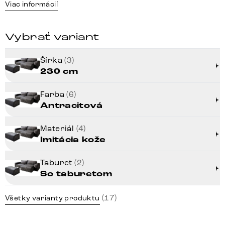
Viac informácií
Vybrať variant
Šírka
(3)
230 cm
Farba
(6)
Antracitová
Materiál
(4)
Imitácia kože
Taburet
(2)
So taburetom
(17)
Všetky varianty produktu