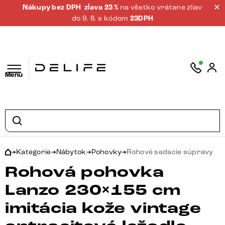
Nákupy bez DPH
zĺava 23 %
na všetko vrátane zliav
do 9. 8. s kódom
23DPH
Menu
Kategorie
Nábytok
Pohovky
Rohové sedacie súpravy
Rohová pohovka
Lanzo 230×155 cm
imitácia kože vintage