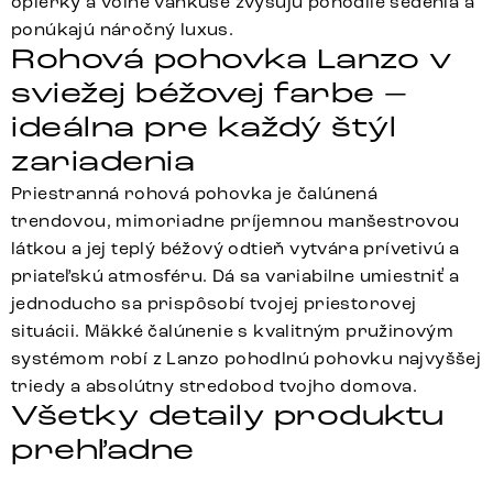
opierky a voľné vankúše zvyšujú pohodlie sedenia a
ponúkajú náročný luxus.
Rohová pohovka Lanzo v
sviežej béžovej farbe –
ideálna pre každý štýl
zariadenia
Priestranná rohová pohovka je čalúnená
trendovou, mimoriadne príjemnou manšestrovou
látkou a jej teplý béžový odtieň vytvára prívetivú a
priateľskú atmosféru. Dá sa variabilne umiestniť a
jednoducho sa prispôsobí tvojej priestorovej
situácii. Mäkké čalúnenie s kvalitným pružinovým
systémom robí z Lanzo pohodlnú pohovku najvyššej
triedy a absolútny stredobod tvojho domova.
Všetky detaily produktu
prehľadne