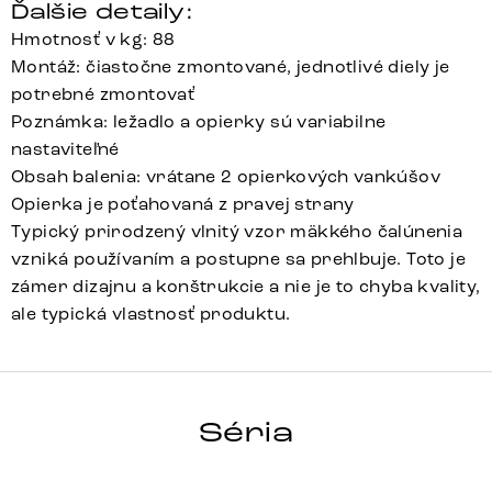
Ďalšie detaily:
Hmotnosť v kg: 88
Montáž: čiastočne zmontované, jednotlivé diely je
potrebné zmontovať
Poznámka: ležadlo a opierky sú variabilne
nastaviteľné
Obsah balenia: vrátane 2 opierkových vankúšov
Opierka je poťahovaná z pravej strany
Typický prirodzený vlnitý vzor mäkkého čalúnenia
vzniká používaním a postupne sa prehlbuje. Toto je
zámer dizajnu a konštrukcie a nie je to chyba kvality,
ale typická vlastnosť produktu.
LANZO
Séria
Detail celej série