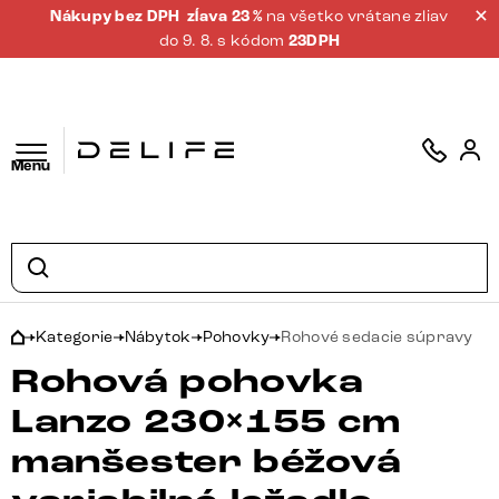
Nákupy bez DPH
zĺava 23 %
na všetko vrátane zliav
do 9. 8. s kódom
23DPH
Menu
Kategorie
Nábytok
Pohovky
Rohové sedacie súpravy
Rohová pohovka
Lanzo 230×155 cm
manšester béžová