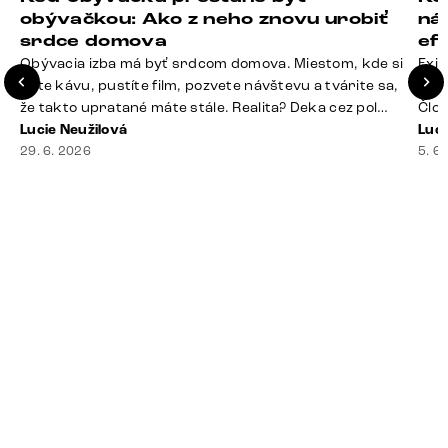
obývačkou: Ako z neho znovu urobiť
ná
srdce domova
ef
Obývacia izba má byť srdcom domova. Miestom, kde si
Exis
dáte kávu, pustíte film, pozvete návštevu a tvárite sa,
Seda
že takto upratané máte stále. Realita? Deka cez pol
Člov
sedačky, ovládač záhadne zmizol, konferenčný stolík
Lucie Neužilová
veľm
Luci
slúži ako odkladisko všetkého od účteniek po balzam
29. 6. 2026
si n
5. 6
na pery a niekde medzi vankúšmi možno žije stará
nezi
sušienka. Dobrá správa? Aj obývačka, [&hellip;]
ste
nevy