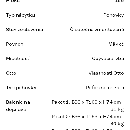
Hĺbka
155
Typ nábytku
Pohovky
Stav zostavenia
Čiastočne zmontované
Povrch
Mäkké
Miestnosť
Obývacia izba
Otto
Vlastnosti Otto
Typ pohovky
Poťah na chrbte
Balenie na
Paket 1: B96 x T100 x H74 cm -
dopravu
31 kg
Paket 2: B96 x T159 x H74 cm -
40 kg