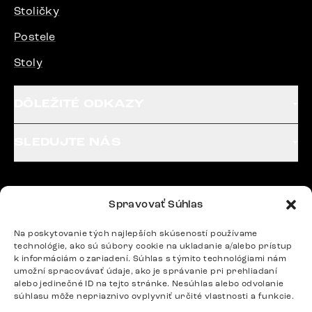
Stoličky
Postele
Stoly
DÔLEŽITÉ ODKAZY
SLEDUJTE NÁS
Potrebujete radu? Ozvite sa.
Spravovať Súhlas
+420 770 313 313
Po – Pia: 9:00 – 17:00
Na poskytovanie tých najlepších skúseností používame
podpora@delife-shop.sk
technológie, ako sú súbory cookie na ukladanie a/alebo prístup
k informáciám o zariadení. Súhlas s týmito technológiami nám
Odpovedáme do 24 hodín.
umožní spracovávať údaje, ako je správanie pri prehliadaní
alebo jedinečné ID na tejto stránke. Nesúhlas alebo odvolanie
súhlasu môže nepriaznivo ovplyvniť určité vlastnosti a funkcie.