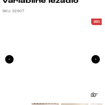
variabilné ležadlo
SKU: 32807
-23%
7