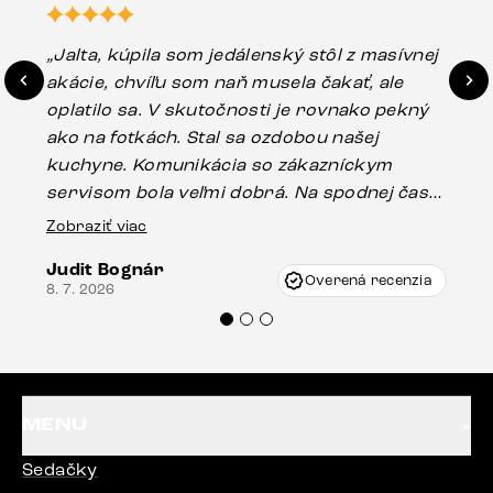
„Jalta, kúpila som jedálenský stôl z masívnej
„O
akácie, chvíľu som naň musela čakať, ale
in
oplatilo sa. V skutočnosti je rovnako pekný
st
ako na fotkách. Stal sa ozdobou našej
ús
kuchyne. Komunikácia so zákazníckym
sp
servisom bola veľmi dobrá. Na spodnej časti
Es
stola bolo malé poškodenie, pravdepodobne
Zobraziť viac
16.
vzniklo pri preprave, ale vďaka pánovi
Judit Bognár
Vincze pri riešení mojej záležitosti pristúpili
Overená recenzia
8. 7. 2026
veľmi korektne. Odporúčam produkty Delife
každému.“
MENU
Sedačky