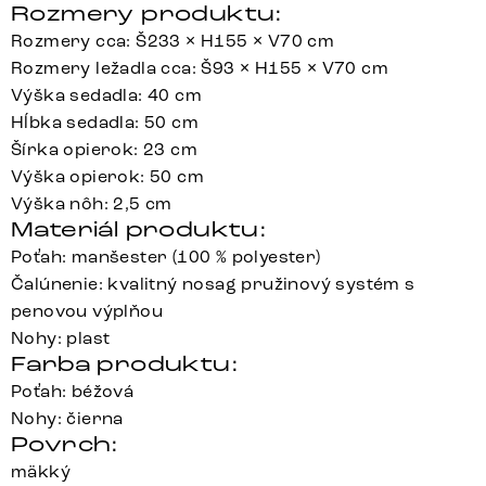
Rozmery produktu:
Rozmery cca: Š233 × H155 × V70 cm
Rozmery ležadla cca: Š93 × H155 × V70 cm
Výška sedadla: 40 cm
Hĺbka sedadla: 50 cm
Šírka opierok: 23 cm
Výška opierok: 50 cm
Výška nôh: 2,5 cm
Materiál produktu:
Poťah: manšester (100 % polyester)
Čalúnenie: kvalitný nosag pružinový systém s
penovou výplňou
Nohy: plast
Farba produktu:
Poťah: béžová
Nohy: čierna
Povrch:
mäkký