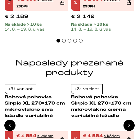
%
%
23DPH
23DPH
€
2 189
€
2 149
Na sklade > 10 ks
Na sklade > 10 ks
14. 8. – 19. 8. u vás
14. 8. – 19. 8. u vás
Naposledy prezerané
produkty
+31 variant
+31 variant
Bestseller
-23%
-23%
Rohová pohovka
Rohová pohovka
Sirpio XL 270×170 cm
Sirpio XL 270×170 cm
mikrovlákno sivá
mikrovlákno čierna
ležadlo variabilné
variabilné ležadlo
€
1 554
€
1 554
s kódom
s kódom