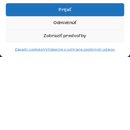
Google recenzie
4,8
Prijať
Odmietnúť
Zobraziť predvoľby
Doprava
Zásady cookies
Vyhlásenie o ochrane osobných údajov
Platby
Česko
Maďarsko
Nemecko
Švajčiarsko
Francúzsko
Poľsko
Holandsko
© 2026 www.delife-shop.sk. Všetky práva vyhradené.
Upraviť nastavenia cookies