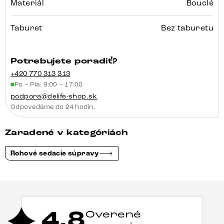
Materiál
Bouclé
Taburet
Bez taburetu
Potrebujete poradiť?
+420 770 313 313
Po – Pia: 9:00 – 17:00
podpora@delife-shop.sk
Odpovedáme do 24 hodín.
Zaradené v kategóriách
Rohové sedacie súpravy
4,8
Overené