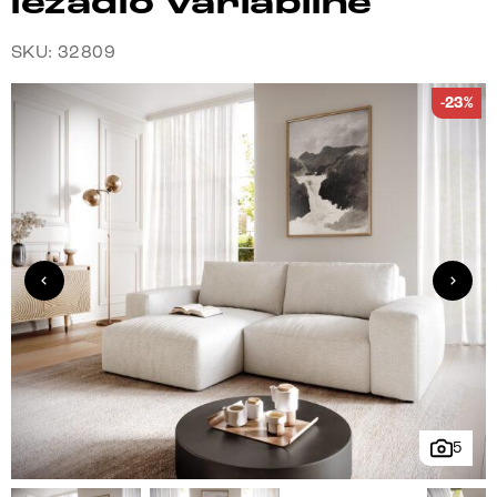
ležadlo variabilné
SKU: 32809
-23%
5