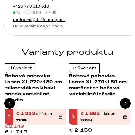
+420 770 313 313
Po – Pia: 9:00 – 17:00
podpora@delife-shop.sk
Odpovedáme do 24 hodín.
Varianty produktu
+16 variant
+16 variant
-38%
-23%
Rohová pohovka
Rohová pohovka
Lanzo XL 270×180 cm
Lanzo XL 270×180 cm
mikrovlákno khaki-
manšester béžová
hnedá variabilné
variabilné ležadlo
ležadlo
€
1 323
€
1 662
s kódom
s kódom
%
%
23DPH
23DPH
€
2 149
€
2 159
€
1 719