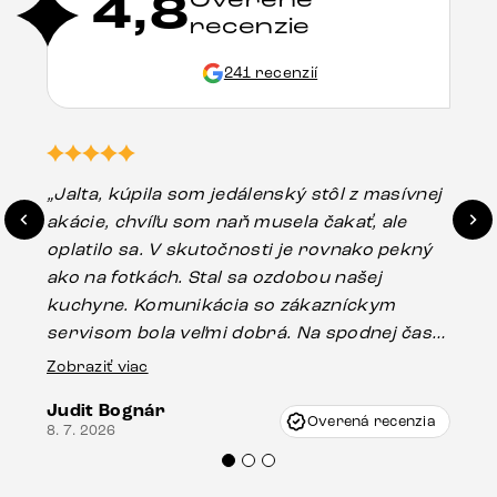
4,8
recenzie
241 recenzií
„Jalta, kúpila som jedálenský stôl z masívnej
„O
akácie, chvíľu som naň musela čakať, ale
in
oplatilo sa. V skutočnosti je rovnako pekný
st
ako na fotkách. Stal sa ozdobou našej
ús
kuchyne. Komunikácia so zákazníckym
sp
servisom bola veľmi dobrá. Na spodnej časti
Es
stola bolo malé poškodenie, pravdepodobne
Zobraziť viac
16.
vzniklo pri preprave, ale vďaka pánovi
Judit Bognár
Vincze pri riešení mojej záležitosti pristúpili
Overená recenzia
8. 7. 2026
veľmi korektne. Odporúčam produkty Delife
každému.“