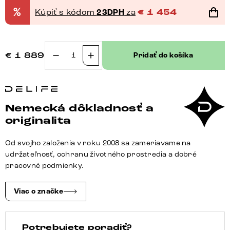
%
Kúpiť s kódom
23DPH
za
€
1 454
€
1 889
Pridať do košíka
množstvo
Rohová
pohovka
Lanzo
Nemecká dôkladnosť a
L
originalita
260x160
cm
Od svojho založenia v roku 2008 sa zameriavame na
bouclé
udržateľnosť, ochranu životného prostredia a dobré
bielo-
pracovné podmienky.
krémová
ležadlo
Viac o značke
variabilné
Potrebujete poradiť?