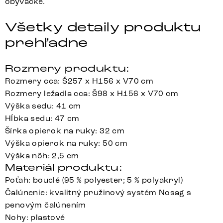
obývačke.
Všetky detaily produktu
prehľadne
Rozmery produktu:
Rozmery cca: Š257 x H156 x V70 cm
Rozmery ležadla cca: Š98 x H156 x V70 cm
Výška sedu: 41 cm
Hĺbka sedu: 47 cm
Šírka opierok na ruky: 32 cm
Výška opierok na ruky: 50 cm
Výška nôh: 2,5 cm
Materiál produktu:
Poťah: bouclé (95 % polyester; 5 % polyakryl)
Čalúnenie: kvalitný pružinový systém Nosag s
penovým čalúnením
Nohy: plastové