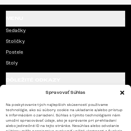
MENU
Sedačky
Stoličky
Postele
Stoly
DÔLEŽITÉ ODKAZY
Spravovať Súhlas
SLEDUJTE NÁS
Na poskytovanie tých najlepších skúseností používame
technológie, ako sú súbory cookie na ukladanie a/alebo prístup
k informáciám o zariadení. Súhlas s týmito technológiami nám
Potrebujete radu? Ozvite sa.
umožní spracovávať údaje, ako je správanie pri prehliadaní
alebo jedinečné ID na tejto stránke. Nesúhlas alebo odvolanie
+420 770 313 313