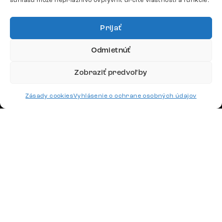
súhlasu môže nepriaznivo ovplyvniť určité vlastnosti a funkcie.
Po – Pia: 9:00 – 17:00
podpora@delife-shop.sk
Odpovedáme do 24 hodín.
Prijať
Odmietnúť
Google recenzie
Zobraziť predvoľby
4,8
Zásady cookies
Vyhlásenie o ochrane osobných údajov
Doprava
Platby
Česko
Maďarsko
Nemecko