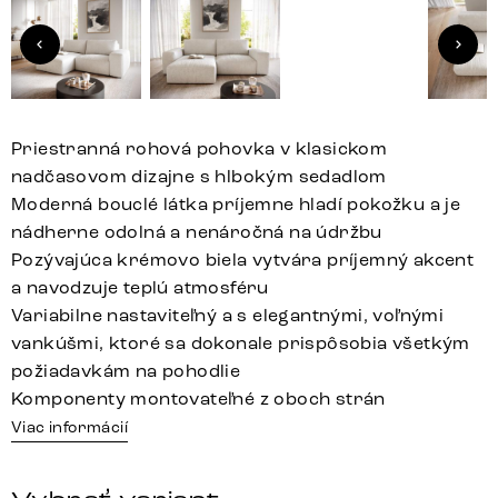
Priestranná rohová pohovka v klasickom
nadčasovom dizajne s hlbokým sedadlom
Moderná bouclé látka príjemne hladí pokožku a je
nádherne odolná a nenáročná na údržbu
Pozývajúca krémovo biela vytvára príjemný akcent
a navodzuje teplú atmosféru
Variabilne nastaviteľný a s elegantnými, voľnými
vankúšmi, ktoré sa dokonale prispôsobia všetkým
požiadavkám na pohodlie
Komponenty montovateľné z oboch strán
Viac informácií