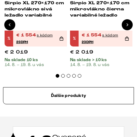
Sirpio XL 270×170 cm
Sirpio XL 270×170 cm
mikrovlákno sivá
mikrovlákno čierna
ležadlo variabilné
variabilné ležadlo
€
1 554
€
1 554
s kódom
s kódom
%
%
23DPH
23DPH
€
2 019
€
2 019
Na sklade 10 ks
Na sklade > 10 ks
14. 8. – 19. 8. u vás
14. 8. – 19. 8. u vás
Ďalšie produkty
Overené