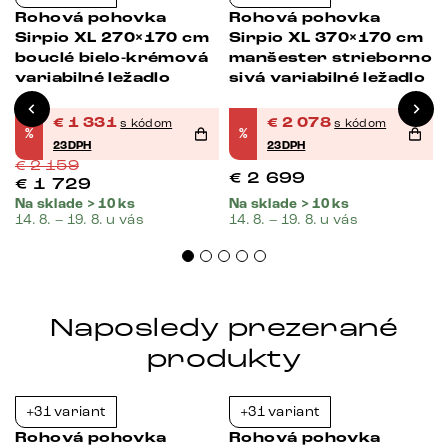
Rohová pohovka
Rohová pohovka
Sirpio XL 270×170 cm
Sirpio XL 370×170 cm
bouclé bielo-krémová
manšester strieborno
variabilné ležadlo
sivá variabilné ležadlo
€
1 331
€
2 078
s kódom
s kódom
%
%
23DPH
23DPH
€
2 159
€
2 699
€
1 729
Na sklade > 10 ks
Na sklade > 10 ks
14. 8. – 19. 8. u vás
14. 8. – 19. 8. u vás
Naposledy prezerané
produkty
+31 variant
+31 variant
Bestseller
-23%
-23%
Rohová pohovka
Rohová pohovka