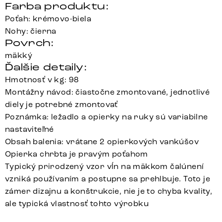
Farba produktu:
Poťah: krémovo-biela
Nohy: čierna
Povrch:
mäkký
Ďalšie detaily:
Hmotnosť v kg: 98
Montážny návod: čiastočne zmontované, jednotlivé
diely je potrebné zmontovať
Poznámka: ležadlo a opierky na ruky sú variabilne
nastaviteľné
Obsah balenia: vrátane 2 opierkových vankúšov
Opierka chrbta je pravým poťahom
Typický prirodzený vzor vĺn na mäkkom čalúnení
vzniká používaním a postupne sa prehlbuje. Toto je
zámer dizajnu a konštrukcie, nie je to chyba kvality,
ale typická vlastnosť tohto výrobku