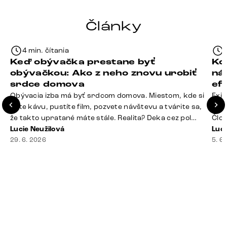
Články
4 min. čítania
Keď obývačka prestane byť
Ko
obývačkou: Ako z neho znovu urobiť
ná
srdce domova
ef
Obývacia izba má byť srdcom domova. Miestom, kde si
Exis
dáte kávu, pustíte film, pozvete návštevu a tvárite sa,
Seda
že takto upratané máte stále. Realita? Deka cez pol
Člov
sedačky, ovládač záhadne zmizol, konferenčný stolík
Lucie Neužilová
veľm
Luci
slúži ako odkladisko všetkého od účteniek po balzam
29. 6. 2026
si n
5. 6
na pery a niekde medzi vankúšmi možno žije stará
nezi
sušienka. Dobrá správa? Aj obývačka, [&hellip;]
ste
nevy