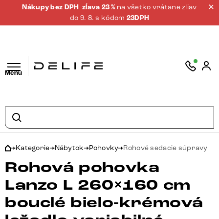
Nákupy bez DPH
zĺava 23 %
na všetko vrátane zliav
do 9. 8. s kódom
23DPH
Menu
Kategorie
Nábytok
Pohovky
Rohové sedacie súpravy
Rohová pohovka
Lanzo L 260×160 cm
bouclé bielo-krémová