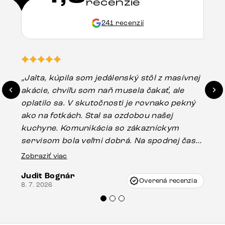
recenzie
241 recenzií
„Jalta, kúpila som jedálenský stôl z masívnej
„O
akácie, chvíľu som naň musela čakať, ale
in
oplatilo sa. V skutočnosti je rovnako pekný
st
ako na fotkách. Stal sa ozdobou našej
ús
kuchyne. Komunikácia so zákazníckym
sp
servisom bola veľmi dobrá. Na spodnej časti
Es
stola bolo malé poškodenie, pravdepodobne
Zobraziť viac
16.
vzniklo pri preprave, ale vďaka pánovi
Judit Bognár
Vincze pri riešení mojej záležitosti pristúpili
Overená recenzia
8. 7. 2026
veľmi korektne. Odporúčam produkty Delife
každému.“