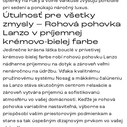
opierky na ruky a voľné vankúše zvyšujú pohodlie
pri sedení a ponúkajú náročný luxus.
Útulnosť pre všetky
zmysly – Rohová pohovka
Lanzo v príjemnej
krémovo-bielej farbe
Jedinečne krásna látka bouclé v prívetivej
krémovo-bielej farbe robí rohovú pohovku Lanzo
nádherne príjemnou na dotyk a zároveň veľmi
nenáročnou na údržbu. Vďaka kvalitnému
pružinovému systému Nosag a mäkkému čalúneniu
sa Lanzo stáva skutočným centrom relaxácie a
zároveň vytvára príjemnú a sofistikovanú
atmosféru vo vašej domácnosti. Keďže je rohová
pohovka variabilne nastaviteľná, výborne sa
prispôsobí vašim priestorovým podmienkam a
stane sa tak úspešným dizajnovým prvkom vo vašej