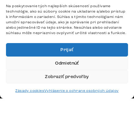
Po – Pia: 9:00 – 17:00
Na poskytovanie tých najlepších skúseností používame
podpora@delife-shop.sk
technológie, ako sú súbory cookie na ukladanie a/alebo prístup
k informáciám o zariadení. Súhlas s týmito technológiami nám
Odpovedáme do 24 hodín.
umožní spracovávať údaje, ako je správanie pri prehliadaní
alebo jedinečné ID na tejto stránke. Nesúhlas alebo odvolanie
súhlasu môže nepriaznivo ovplyvniť určité vlastnosti a funkcie.
Google recenzie
4,8
Prijať
Odmietnúť
Zobraziť predvoľby
Doprava
Zásady cookies
Vyhlásenie o ochrane osobných údajov
Platby
Česko
Maďarsko
Nemecko