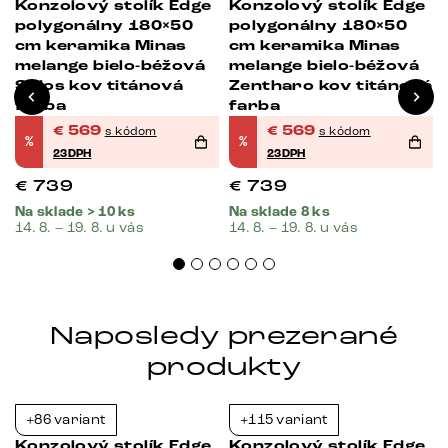
Konzolový stolík Edge
Konzolový stolík Edge
polygonálny 180×50
polygonálny 180×50
cm keramika Minas
cm keramika Minas
melange bielo-béžová
melange bielo-béžová
Spios kov titánová
Zentharo kov titánová
farba
farba
€
569
€
569
s kódom
s kódom
%
%
23DPH
23DPH
€
739
€
739
Na sklade > 10 ks
Na sklade 8 ks
14. 8. – 19. 8. u vás
14. 8. – 19. 8. u vás
Naposledy prezerané
produkty
+86 variant
+115 variant
-23%
-23%
Konzolový stolík Edge
Konzolový stolík Edge