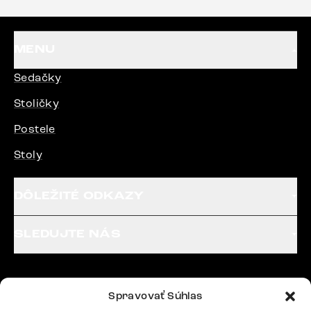
MENU
Sedačky
Stoličky
Postele
Stoly
DÔLEŽITÉ ODKAZY
SLEDUJTE NÁS
Potrebujete radu? Ozvite sa.
Spravovať Súhlas
+420 770 313 313