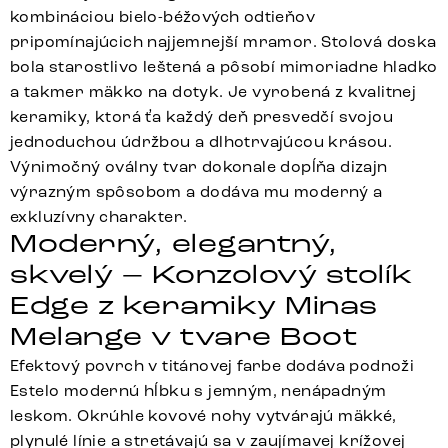
kombináciou bielo-béžových odtieňov
pripomínajúcich najjemnejší mramor. Stolová doska
bola starostlivo leštená a pôsobí mimoriadne hladko
a takmer mäkko na dotyk. Je vyrobená z kvalitnej
keramiky, ktorá ťa každý deň presvedčí svojou
jednoduchou údržbou a dlhotrvajúcou krásou.
Výnimočný oválny tvar dokonale dopĺňa dizajn
výrazným spôsobom a dodáva mu moderný a
exkluzívny charakter.
Moderný, elegantný,
skvelý – Konzolový stolík
Edge z keramiky Minas
Melange v tvare Boot
Efektový povrch v titánovej farbe dodáva podnoži
Estelo modernú hĺbku s jemným, nenápadným
leskom. Okrúhle kovové nohy vytvárajú mäkké,
plynulé línie a stretávajú sa v zaujímavej krížovej