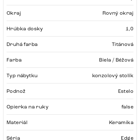
Okraj
Rovný okraj
Hrúbka dosky
1,0
Druhá farba
Titánová
Farba
Biela / Béžová
Typ nábytku
konzolový stolík
Podnož
Estelo
Opierka na ruky
false
Materiál
Keramika
Séria
Edge