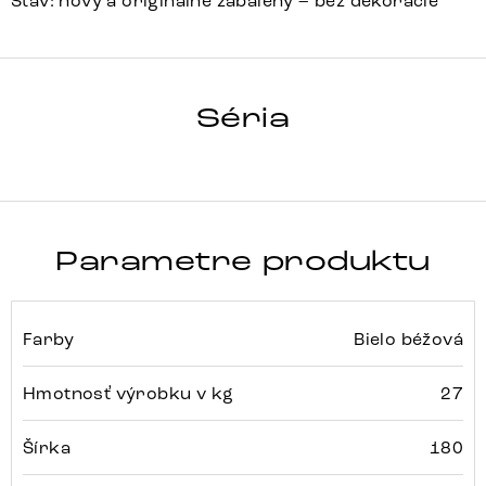
Stav: nový a originálne zabalený – bez dekorácie
HRANA
Séria
Detail celej série
Parametre produktu
Farby
Bielo béžová
Hmotnosť výrobku v kg
27
Šírka
180