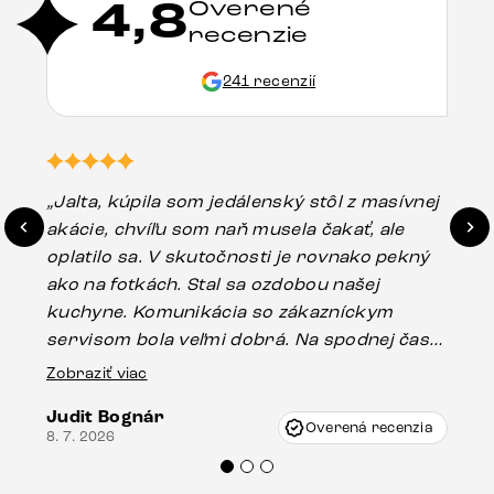
4,8
Overené
recenzie
241 recenzií
„Jalta, kúpila som jedálenský stôl z masívnej
„O
akácie, chvíľu som naň musela čakať, ale
in
oplatilo sa. V skutočnosti je rovnako pekný
st
ako na fotkách. Stal sa ozdobou našej
ús
kuchyne. Komunikácia so zákazníckym
sp
servisom bola veľmi dobrá. Na spodnej časti
Es
stola bolo malé poškodenie, pravdepodobne
Zobraziť viac
16.
vzniklo pri preprave, ale vďaka pánovi
Judit Bognár
Vincze pri riešení mojej záležitosti pristúpili
Overená recenzia
8. 7. 2026
veľmi korektne. Odporúčam produkty Delife
každému.“