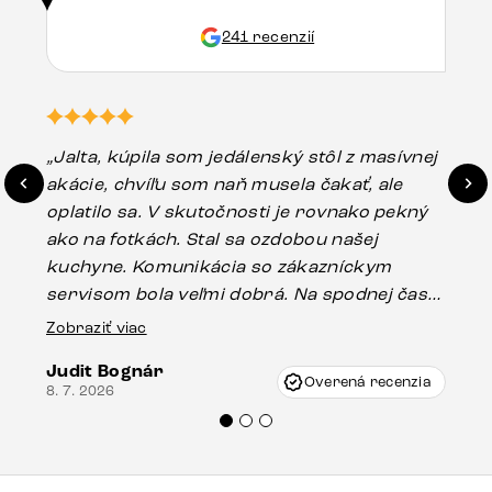
241 recenzií
„Jalta, kúpila som jedálenský stôl z masívnej
„O
akácie, chvíľu som naň musela čakať, ale
in
oplatilo sa. V skutočnosti je rovnako pekný
st
ako na fotkách. Stal sa ozdobou našej
ús
kuchyne. Komunikácia so zákazníckym
sp
servisom bola veľmi dobrá. Na spodnej časti
Es
stola bolo malé poškodenie, pravdepodobne
Zobraziť viac
16.
vzniklo pri preprave, ale vďaka pánovi
Judit Bognár
Vincze pri riešení mojej záležitosti pristúpili
Overená recenzia
8. 7. 2026
veľmi korektne. Odporúčam produkty Delife
každému.“