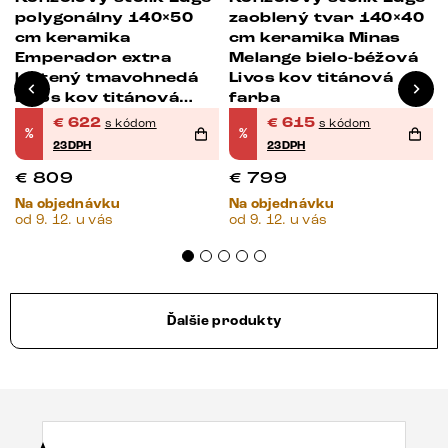
0
polygonálny 140×50
zaoblený tvar 140×40
cm keramika
cm keramika Minas
Emperador extra
Melange bielo-béžová
leštený tmavohnedá
Livos kov titánová
Livos kov titánová
farba
farba
€
622
€
615
s kódom
s kódom
%
%
23DPH
23DPH
€
809
€
799
Na objednávku
Na objednávku
od 9. 12. u vás
od 9. 12. u vás
Ďalšie produkty