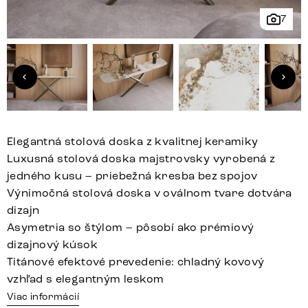
7
Elegantná stolová doska z kvalitnej keramiky
Luxusná stolová doska majstrovsky vyrobená z
jedného kusu – priebežná kresba bez spojov
Výnimočná stolová doska v oválnom tvare dotvára
dizajn
Asymetria so štýlom – pôsobí ako prémiový
dizajnový kúsok
Titánové efektové prevedenie: chladný kovový
vzhľad s elegantným leskom
Viac informácií