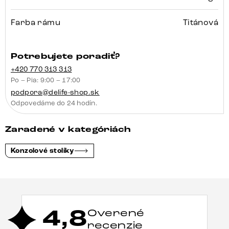
Farba rámu
Titánová
Potrebujete poradiť?
+420 770 313 313
Po – Pia: 9:00 – 17:00
podpora@delife-shop.sk
Odpovedáme do 24 hodín.
Zaradené v kategóriách
Konzolové stolíky
4,8
Overené
recenzie