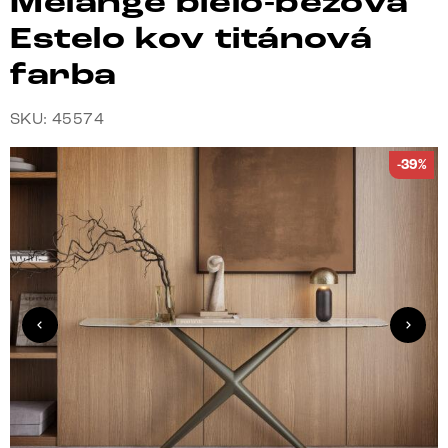
Melange bielo-béžová
Estelo kov titánová
farba
SKU: 45574
-39%