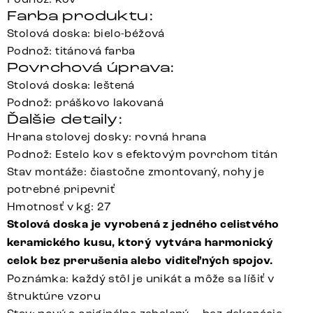
Farba produktu:
Stolová doska: bielo-béžová
Podnož: titánová farba
Povrchová úprava:
Stolová doska: leštená
Podnož: práškovo lakovaná
Ďalšie detaily:
Hrana stolovej dosky: rovná hrana
Podnož: Estelo kov s efektovým povrchom titán
Stav montáže: čiastočne zmontovaný, nohy je
potrebné pripevniť
Hmotnosť v kg: 27
Stolová doska je vyrobená z jedného celistvého
keramického kusu, ktorý vytvára harmonický
celok bez prerušenia alebo viditeľných spojov.
Poznámka: každý stôl je unikát a môže sa líšiť v
štruktúre vzoru