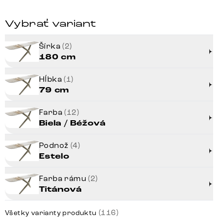
Vybrať variant
Šírka
(2)
180 cm
Hĺbka
(1)
79 cm
Farba
(12)
Biela / Béžová
Podnož
(4)
Estelo
Farba rámu
(2)
Titánová
(116)
Všetky varianty produktu