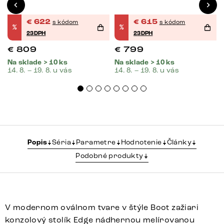
€
622
€
615
s kódom
s kódom
%
%
23DPH
23DPH
€
809
€
799
Na sklade > 10 ks
Na sklade > 10 ks
14. 8. – 19. 8. u vás
14. 8. – 19. 8. u vás
Popis
Séria
Parametre
Hodnotenie
Články
Podobné produkty
V modernom oválnom tvare v štýle Boot zažiari
konzolový stolík Edge nádhernou melírovanou