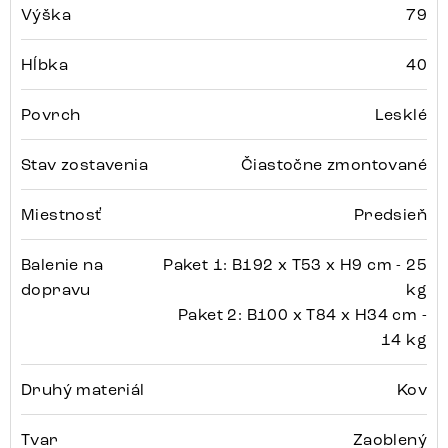
Výška
79
Hĺbka
40
Povrch
Lesklé
Stav zostavenia
Čiastočne zmontované
Miestnosť
Predsieň
Balenie na
Paket 1: B192 x T53 x H9 cm - 25
dopravu
kg
Paket 2: B100 x T84 x H34 cm -
14 kg
Druhý materiál
Kov
Tvar
Zaoblený