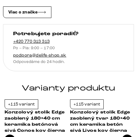
Minas
Melange
Viac o značke
bielo-
béžová
Potrebujete poradiť?
Estelo
kov
+420 770 313 313
Po – Pia: 9:00 – 17:00
titánová
podpora@delife-shop.sk
farba
Odpovedáme do 24 hodín.
Varianty produktu
+115 variant
+115 variant
-23%
-23%
Konzolový stolík Edge
Konzolový stolík Edge
zaoblený 180×40 cm
zaoblený tvar 180×40
keramika betónová
cm keramika betón
sivá Conos kov čierna
sivá Livos kov čierna