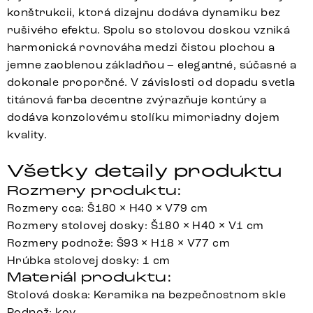
konštrukcii, ktorá dizajnu dodáva dynamiku bez
rušivého efektu. Spolu so stolovou doskou vzniká
harmonická rovnováha medzi čistou plochou a
jemne zaoblenou základňou – elegantné, súčasné a
dokonale proporčné. V závislosti od dopadu svetla
titánová farba decentne zvýrazňuje kontúry a
dodáva konzolovému stolíku mimoriadny dojem
kvality.
Všetky detaily produktu
Rozmery produktu:
Rozmery cca: Š180 × H40 × V79 cm
Rozmery stolovej dosky: Š180 × H40 × V1 cm
Rozmery podnože: Š93 × H18 × V77 cm
Hrúbka stolovej dosky: 1 cm
Materiál produktu:
Stolová doska: Keramika na bezpečnostnom skle
Podnož: kov