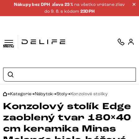
Nákupy bez DPH
zĺava 23 %
na všetko vrátane zliav
do 9. 8. s kódom
23DPH
Menu
Kategorie
Nábytok
Stoly
Konzolové stolíky
Konzolový stolík Edge
zaoblený tvar 180×40
cm keramika Minas