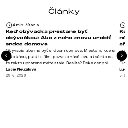
Články
4 min. čítania
Keď obývačka prestane byť
Ko
obývačkou: Ako z neho znovu urobiť
ná
srdce domova
ef
Obývacia izba má byť srdcom domova. Miestom, kde si
Exis
dáte kávu, pustíte film, pozvete návštevu a tvárite sa,
Seda
že takto upratané máte stále. Realita? Deka cez pol
Člov
sedačky, ovládač záhadne zmizol, konferenčný stolík
Lucie Neužilová
veľm
Luci
slúži ako odkladisko všetkého od účteniek po balzam
29. 6. 2026
si n
5. 6
na pery a niekde medzi vankúšmi možno žije stará
nezi
sušienka. Dobrá správa? Aj obývačka, [&hellip;]
ste
nevy