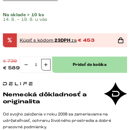
Na sklade > 10 ks
14. 8. – 19. 8. u vás
%
Kúpiť s kódom
23DPH
za
€
453
€
739
Pridať do košíka
€
589
množstvo
Konzolový
stolík
Edge
Nemecká dôkladnosť a
zaoblený
originalita
tvar
180×40
Od svojho založenia v roku 2008 sa zameriavame na
cm
udržateľnosť, ochranu životného prostredia a dobré
keramika
pracovné podmienky.