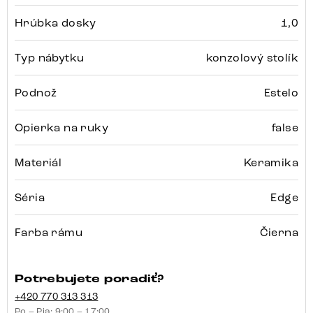
Hrúbka dosky
1,0
Typ nábytku
konzolový stolík
Podnož
Estelo
Opierka na ruky
false
Materiál
Keramika
Séria
Edge
Farba rámu
Čierna
Potrebujete poradiť?
+420 770 313 313
Po – Pia: 9:00 – 17:00