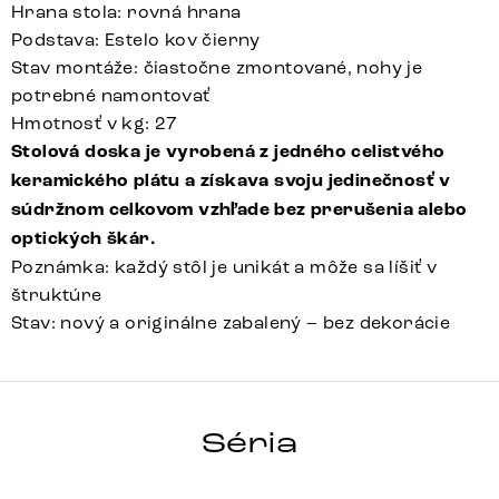
Hrana stola: rovná hrana
Podstava: Estelo kov čierny
Stav montáže: čiastočne zmontované, nohy je
potrebné namontovať
Hmotnosť v kg: 27
Stolová doska je vyrobená z jedného celistvého
keramického plátu a získava svoju jedinečnosť v
súdržnom celkovom vzhľade bez prerušenia alebo
optických škár.
Poznámka: každý stôl je unikát a môže sa líšiť v
štruktúre
Stav: nový a originálne zabalený – bez dekorácie
HRANA
Séria
Detail celej série