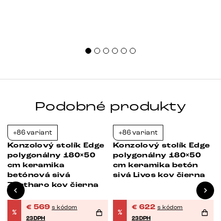
Podobné produkty
+86 variant
+86 variant
-23%
-23%
Konzolový stolík Edge
Konzolový stolík Edge
polygonálny 180×50
polygonálny 180×50
cm keramika
cm keramika betón
betónová sivá
sivá Livos kov čierna
Zentharo kov čierna
€
569
€
622
s kódom
s kódom
%
%
23DPH
23DPH