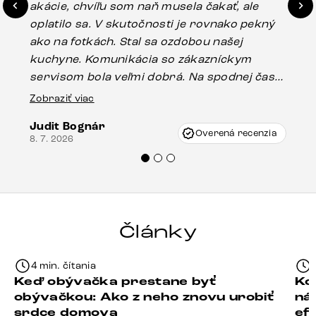
akácie, chvíľu som naň musela čakať, ale
in
oplatilo sa. V skutočnosti je rovnako pekný
st
ako na fotkách. Stal sa ozdobou našej
ús
kuchyne. Komunikácia so zákazníckym
sp
servisom bola veľmi dobrá. Na spodnej časti
Es
stola bolo malé poškodenie, pravdepodobne
Zobraziť viac
16.
vzniklo pri preprave, ale vďaka pánovi
Judit Bognár
Vincze pri riešení mojej záležitosti pristúpili
Overená recenzia
8. 7. 2026
veľmi korektne. Odporúčam produkty Delife
každému.“
Články
4 min. čítania
Keď obývačka prestane byť
Ko
obývačkou: Ako z neho znovu urobiť
ná
srdce domova
ef