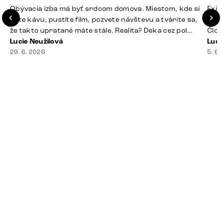
Obývacia izba má byť srdcom domova. Miestom, kde si
Exis
dáte kávu, pustíte film, pozvete návštevu a tvárite sa,
Seda
že takto upratané máte stále. Realita? Deka cez pol
Člov
sedačky, ovládač záhadne zmizol, konferenčný stolík
Lucie Neužilová
veľm
Luci
slúži ako odkladisko všetkého od účteniek po balzam
29. 6. 2026
si n
5. 6
na pery a niekde medzi vankúšmi možno žije stará
nezi
sušienka. Dobrá správa? Aj obývačka, [&hellip;]
ste
nevy