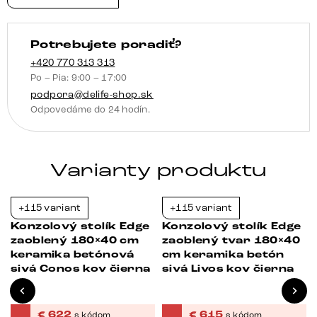
kov
čierna
Potrebujete poradiť?
+420 770 313 313
Po – Pia: 9:00 – 17:00
podpora@delife-shop.sk
Odpovedáme do 24 hodín.
Varianty produktu
+115 variant
+115 variant
-23%
-23%
Konzolový stolík Edge
Konzolový stolík Edge
zaoblený 180×40 cm
zaoblený tvar 180×40
keramika betónová
cm keramika betón
sivá Conos kov čierna
sivá Livos kov čierna
€
622
€
615
s kódom
s kódom