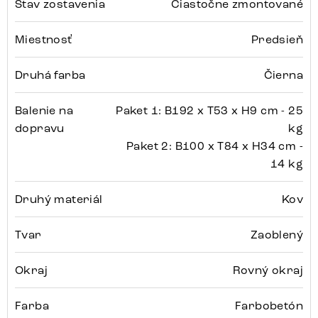
Stav zostavenia
Čiastočne zmontované
Miestnosť
Predsieň
Druhá farba
Čierna
Balenie na
Paket 1: B192 x T53 x H9 cm - 25
dopravu
kg
Paket 2: B100 x T84 x H34 cm -
14 kg
Druhý materiál
Kov
Tvar
Zaoblený
Okraj
Rovný okraj
Farba
Farbobetón