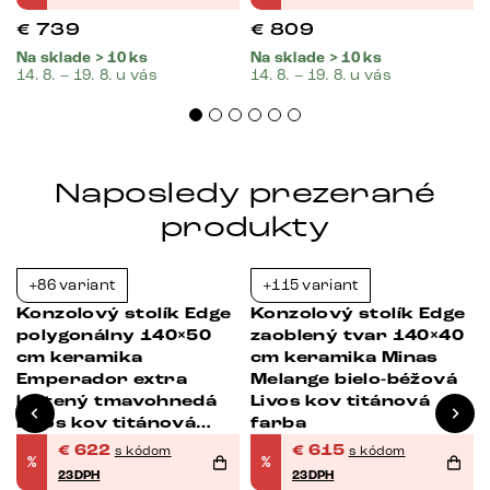
€
739
€
809
Na sklade > 10 ks
Na sklade > 10 ks
14. 8. – 19. 8. u vás
14. 8. – 19. 8. u vás
Naposledy prezerané
produkty
+86 variant
+115 variant
-23%
-23%
Konzolový stolík Edge
Konzolový stolík Edge
polygonálny 140×50
zaoblený tvar 140×40
cm keramika
cm keramika Minas
Emperador extra
Melange bielo-béžová
leštený tmavohnedá
Livos kov titánová
Livos kov titánová
farba
farba
€
622
€
615
s kódom
s kódom
%
%
23DPH
23DPH