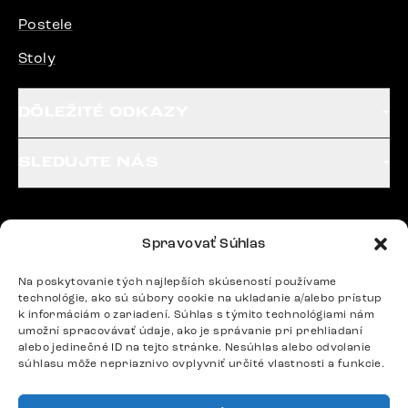
Postele
Stoly
DÔLEŽITÉ ODKAZY
SLEDUJTE NÁS
Potrebujete radu? Ozvite sa.
Spravovať Súhlas
+420 770 313 313
Po – Pia: 9:00 – 17:00
Na poskytovanie tých najlepších skúseností používame
podpora@delife-shop.sk
technológie, ako sú súbory cookie na ukladanie a/alebo prístup
k informáciám o zariadení. Súhlas s týmito technológiami nám
Odpovedáme do 24 hodín.
umožní spracovávať údaje, ako je správanie pri prehliadaní
alebo jedinečné ID na tejto stránke. Nesúhlas alebo odvolanie
súhlasu môže nepriaznivo ovplyvniť určité vlastnosti a funkcie.
Google recenzie