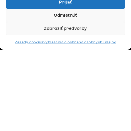
4,8
Prijať
Odmietnúť
Zobraziť predvoľby
Doprava
Zásady cookies
Vyhlásenie o ochrane osobných údajov
Platby
Česko
Maďarsko
Nemecko
Švajčiarsko
Francúzsko
Poľsko
Holandsko
© 2026 www.delife-shop.sk. Všetky práva vyhradené.
Upraviť nastavenia cookies