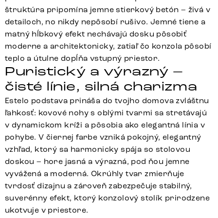
štruktúra pripomína jemne stierkový betón – živá v
detailoch, no nikdy nepôsobí rušivo. Jemné tiene a
matný hĺbkový efekt nechávajú dosku pôsobiť
moderne a architektonicky, zatiaľ čo konzola pôsobí
teplo a útulne dopĺňa vstupný priestor.
Puristický a výrazný –
čisté línie, silná charizma
Estelo podstava prináša do tvojho domova zvláštnu
ľahkosť: kovové nohy s oblými tvarmi sa stretávajú
v dynamickom kríži a pôsobia ako elegantná línia v
pohybe. V čiernej farbe vzniká pokojný, elegantný
vzhľad, ktorý sa harmonicky spája so stolovou
doskou – hore jasná a výrazná, pod ňou jemne
vyvážená a moderná. Okrúhly tvar zmierňuje
tvrdosť dizajnu a zároveň zabezpečuje stabilný,
suverénny efekt, ktorý konzolový stolík prirodzene
ukotvuje v priestore.