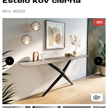
Estelo kov čierna
SKU: 45509
-23%
8