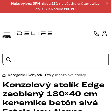
Nákupy bez DPH
zĺava 23 %
na všetko vrátane zliav
do 9. 8. s kódom
23DPH
Menu
Kategorie
Nábytok
Stoly
Konzolové stolíky
Konzolový stolík Edge
zaoblený 180×40 cm
keramika betón sivá