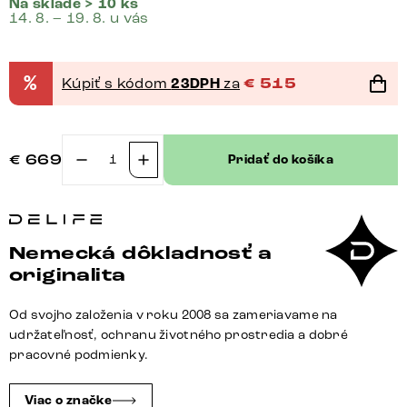
Na sklade > 10 ks
14. 8. – 19. 8. u vás
%
Kúpiť s kódom
23DPH
za
€
515
€
669
Pridať do košíka
množstvo
Konzolový
stolík
Edge
Nemecká dôkladnosť a
zaoblený
originalita
180×40
cm
Od svojho založenia v roku 2008 sa zameriavame na
keramika
udržateľnosť, ochranu životného prostredia a dobré
betón
pracovné podmienky.
sivá
Estelo
Viac o značke