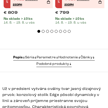
%
%
23DPH
23DPH
€
809
€
799
Na sklade > 10 ks
Na sklade > 10 ks
14. 8. – 19. 8. u vás
14. 8. – 19. 8. u vás
Popis
Séria
Parametre
Hodnotenie
Články
Podobné produkty
Už v predsieni vytvára oválny tvar jasný dizajnový
prvok: konzolový stolík Edge pôsobí dynamicky v
línii a zároveň príjemne priestranne svojou
prítomnosťou. Charakteristická povrchová