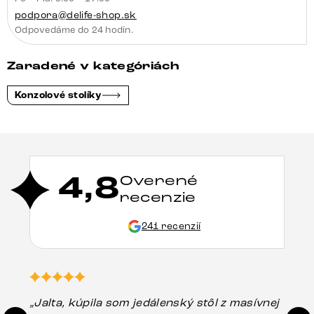
podpora@delife-shop.sk
Odpovedáme do 24 hodín.
Zaradené v kategóriách
Konzolové stolíky
4,8
Overené
recenzie
241 recenzií
„Jalta, kúpila som jedálenský stôl z masívnej
„O