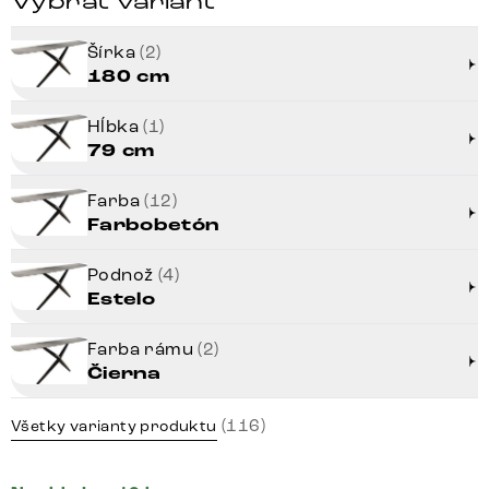
Vybrať variant
Šírka
(2)
180 cm
Hĺbka
(1)
79 cm
Farba
(12)
Farbobetón
Podnož
(4)
Estelo
Farba rámu
(2)
Čierna
(116)
Všetky varianty produktu