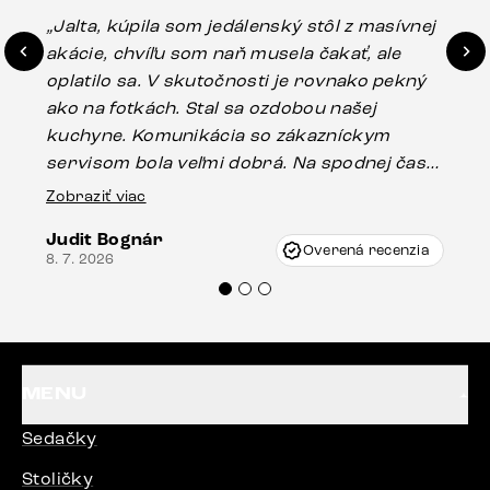
„Jalta, kúpila som jedálenský stôl z masívnej
„O
akácie, chvíľu som naň musela čakať, ale
in
oplatilo sa. V skutočnosti je rovnako pekný
st
ako na fotkách. Stal sa ozdobou našej
ús
kuchyne. Komunikácia so zákazníckym
sp
servisom bola veľmi dobrá. Na spodnej časti
Es
stola bolo malé poškodenie, pravdepodobne
Zobraziť viac
16.
vzniklo pri preprave, ale vďaka pánovi
Judit Bognár
Vincze pri riešení mojej záležitosti pristúpili
Overená recenzia
8. 7. 2026
veľmi korektne. Odporúčam produkty Delife
každému.“
MENU
Sedačky
Stoličky