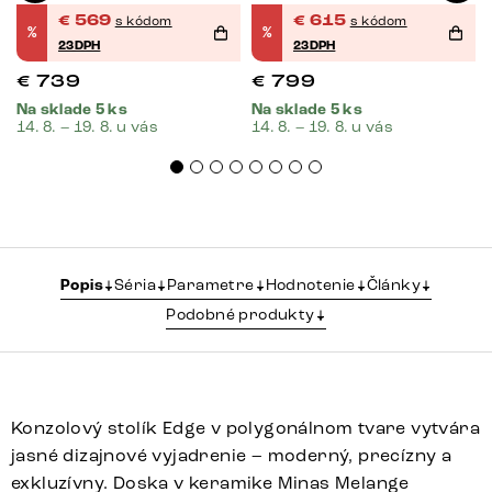
€
569
€
615
s kódom
s kódom
%
%
23DPH
23DPH
€
739
€
799
Na sklade 5 ks
Na sklade 5 ks
14. 8. – 19. 8. u vás
14. 8. – 19. 8. u vás
Popis
Séria
Parametre
Hodnotenie
Články
Podobné produkty
Konzolový stolík Edge v polygonálnom tvare vytvára
jasné dizajnové vyjadrenie – moderný, precízny a
exkluzívny. Doska v keramike Minas Melange