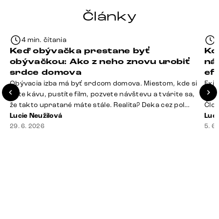
Články
4 min. čítania
Keď obývačka prestane byť
Ko
obývačkou: Ako z neho znovu urobiť
ná
srdce domova
ef
Obývacia izba má byť srdcom domova. Miestom, kde si
Exis
dáte kávu, pustíte film, pozvete návštevu a tvárite sa,
Seda
že takto upratané máte stále. Realita? Deka cez pol
Člov
sedačky, ovládač záhadne zmizol, konferenčný stolík
Lucie Neužilová
veľm
Luci
slúži ako odkladisko všetkého od účteniek po balzam
29. 6. 2026
si n
5. 6
na pery a niekde medzi vankúšmi možno žije stará
nezi
sušienka. Dobrá správa? Aj obývačka, [&hellip;]
ste
nevy