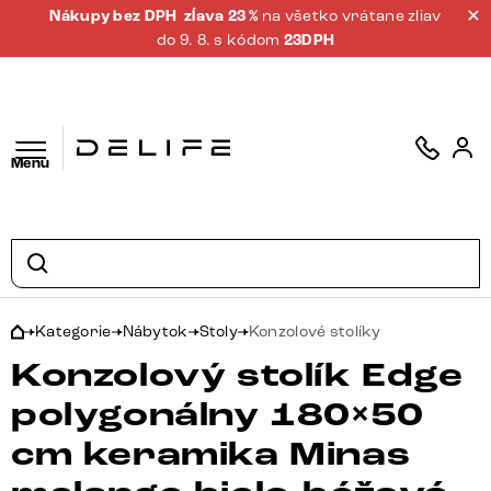
Nákupy bez DPH
zĺava 23 %
na všetko vrátane zliav
do 9. 8. s kódom
23DPH
Menu
Kategorie
Nábytok
Stoly
Konzolové stolíky
Konzolový stolík Edge
polygonálny 180×50
cm keramika Minas