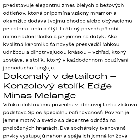
predstavuje elegantnú zmes bielych a béžových
odtieňov, ktorá pripomína vzácny mramor a
okamžite dodáva tvojmu chodbe alebo obývaciemu
priestoru teplo a štýl. Leštený povrch pôsobí
mimoriadne hladko a príjemne na dotyk. Ako
kvalitná keramika ťa navyše presvedčí ľahkou
údržbou a dlhotrvajúcou krásou – vzhľad, ktorý
zostáva, a stolík, ktorý v každodennom používaní
jednoducho funguje.
Dokonalý v detailoch –
Konzolový stolík Edge
Minas Melange
Vďaka efektovému povrchu v titánovej farbe získava
podstava Spios špeciálnu rafinovanosť: Povrch je
jemne matný a svetlo sa decentne odráža na
preložených hranách. Dva sochársky tvarované
prvky vystupujú nahor a spája ich jemná krížová