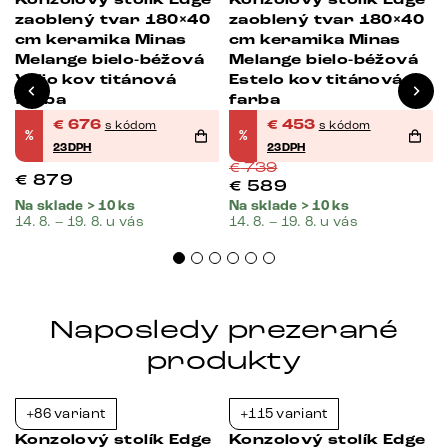
zaoblený tvar 180×40
zaoblený tvar 180×40
cm keramika Minas
cm keramika Minas
Melange bielo-béžová
Melange bielo-béžová
Velio kov titánová
Estelo kov titánová
farba
farba
€
676
€
453
s kódom
s kódom
%
%
23DPH
23DPH
€
739
€
879
€
589
Na sklade > 10 ks
Na sklade > 10 ks
14. 8. – 19. 8. u vás
14. 8. – 19. 8. u vás
Naposledy prezerané
produkty
+86 variant
+115 variant
-23%
-23%
Konzolový stolík Edge
Konzolový stolík Edge