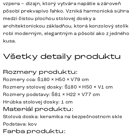
vzpera – dizajn, ktorý vytvára napätie a zároveň
pôsobí prekvapivo ľahko. Vzniká harmonická súhra
medzi čistou plochou stolovej dosky a
architektonickou základňou, ktorá konzolový stolík
robí moderným, elegantným a pôsobí ako z jedného
kusa.
Všetky detaily produktu
Rozmery produktu:
Rozmery cca: Š180 × H50 × V79 cm
Rozmery stolovej dosky: Š180 × H50 × V1 cm
Rozmery podstavy: Š81 × H22 × V77 cm
Hrúbka stolovej dosky: 1 cm
Materiál produktu:
Stolová doska: keramika na bezpečnostnom skle
Podstava: kov
Farba produktu: