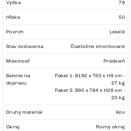
Výška
79
Hĺbka
50
Povrch
Lesklé
Stav zostavenia
Čiastočne zmontované
Miestnosť
Predsieň
Balenie na
Paket 1: B192 x T63 x H9 cm -
dopravu
27 kg
Paket 2: B90 x T84 x H28 cm -
23 kg
Druhý materiál
Kov
Okraj
Rovný okraj