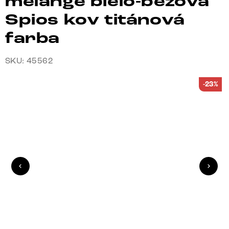
melange bielo-béžová
Spios kov titánová
farba
SKU: 45562
-23%