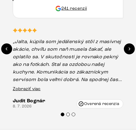
241 recenzií
„Jalta, kúpila som jedálenský stôl z masívnej
„O
akácie, chvíľu som naň musela čakať, ale
in
oplatilo sa. V skutočnosti je rovnako pekný
st
ako na fotkách. Stal sa ozdobou našej
ús
kuchyne. Komunikácia so zákazníckym
sp
servisom bola veľmi dobrá. Na spodnej časti
Es
stola bolo malé poškodenie, pravdepodobne
Zobraziť viac
16.
vzniklo pri preprave, ale vďaka pánovi
Judit Bognár
Vincze pri riešení mojej záležitosti pristúpili
Overená recenzia
8. 7. 2026
veľmi korektne. Odporúčam produkty Delife
každému.“