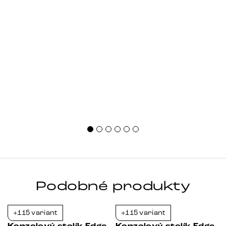
Podobné produkty
+115 variant
+115 variant
-23%
-39%
Konzolový stolík Edge
Konzolový stolík Edge