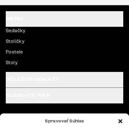
MENU
Sedačky
Stoličky
Postele
Stoly
DÔLEŽITÉ ODKAZY
SLEDUJTE NÁS
Potrebujete radu? Ozvite sa.
Spravovať Súhlas
+420 770 313 313