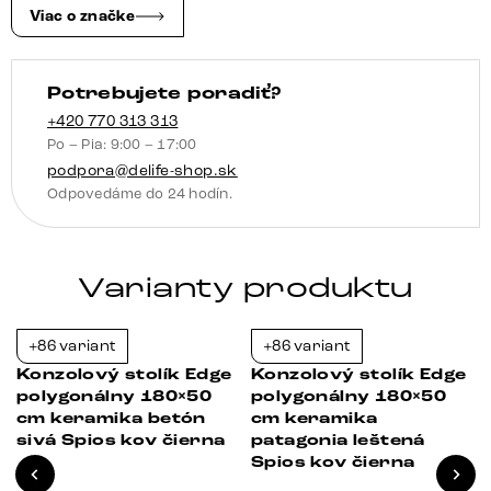
bielo-
Viac o značke
béžová
Spios
Potrebujete poradiť?
kov
titánová
+420 770 313 313
Po – Pia: 9:00 – 17:00
farba
podpora@delife-shop.sk
Odpovedáme do 24 hodín.
Varianty produktu
+86 variant
+86 variant
-23%
-23%
Konzolový stolík Edge
Konzolový stolík Edge
polygonálny 180×50
polygonálny 180×50
cm keramika betón
cm keramika
sivá Spios kov čierna
patagonia leštená
Spios kov čierna