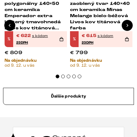
polygonálny 140×50
zaoblený tvar 140×40
cm keramika
cm keramika Minas
Emperador extra
Melange bielo-béžová
leštený tmavohnedá
Livos kov titánová
Livos kov titánová
farba
farba
€
622
€
615
s kódom
s kódom
%
%
23DPH
23DPH
€
809
€
799
Na objednávku
Na objednávku
od 9. 12. u vás
od 9. 12. u vás
Ďalšie produkty