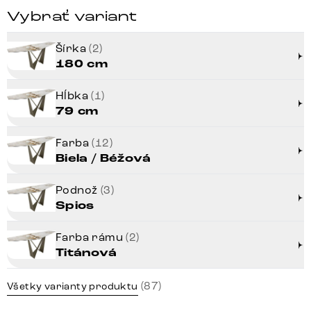
Vybrať variant
Šírka
(2)
180 cm
Hĺbka
(1)
79 cm
Farba
(12)
Biela / Béžová
Podnož
(3)
Spios
Farba rámu
(2)
Titánová
(87)
Všetky varianty produktu