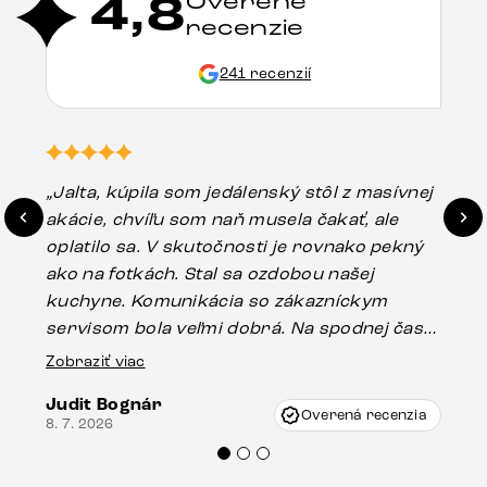
4,8
Overené
recenzie
241 recenzií
„Jalta, kúpila som jedálenský stôl z masívnej
„O
akácie, chvíľu som naň musela čakať, ale
in
oplatilo sa. V skutočnosti je rovnako pekný
st
ako na fotkách. Stal sa ozdobou našej
ús
kuchyne. Komunikácia so zákazníckym
sp
servisom bola veľmi dobrá. Na spodnej časti
Es
stola bolo malé poškodenie, pravdepodobne
Zobraziť viac
16.
vzniklo pri preprave, ale vďaka pánovi
Judit Bognár
Vincze pri riešení mojej záležitosti pristúpili
Overená recenzia
8. 7. 2026
veľmi korektne. Odporúčam produkty Delife
každému.“