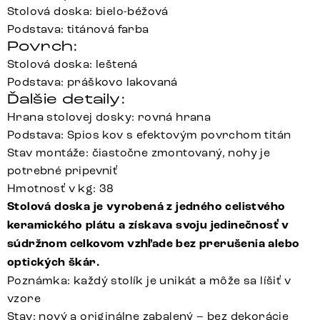
Stolová doska: bielo-béžová
Podstava: titánová farba
Povrch:
Stolová doska: leštená
Podstava: práškovo lakovaná
Ďalšie detaily:
Hrana stolovej dosky: rovná hrana
Podstava: Spios kov s efektovým povrchom titán
Stav montáže: čiastočne zmontovaný, nohy je
potrebné pripevniť
Hmotnosť v kg: 38
Stolová doska je vyrobená z jedného celistvého
keramického plátu a získava svoju jedinečnosť v
súdržnom celkovom vzhľade bez prerušenia alebo
optických škár.
Poznámka: každý stolík je unikát a môže sa líšiť v
vzore
Stav: nový a originálne zabalený – bez dekorácie