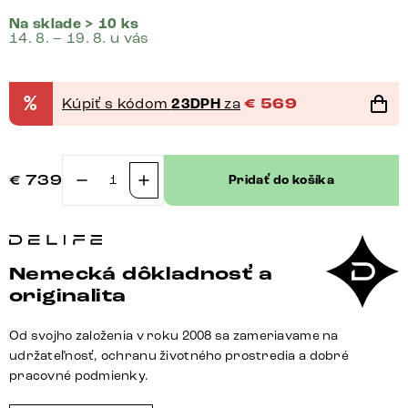
Na sklade > 10 ks
14. 8. – 19. 8. u vás
%
Kúpiť s kódom
23DPH
za
€
569
€
739
Pridať do košíka
množstvo
Konzolový
stolík
Edge
Nemecká dôkladnosť a
polygonálny
originalita
180×50
cm
Od svojho založenia v roku 2008 sa zameriavame na
keramika
udržateľnosť, ochranu životného prostredia a dobré
Minas
pracovné podmienky.
melange