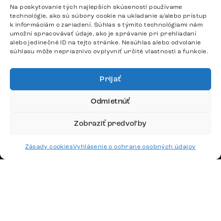
Po – Pia: 9:00 – 17:00
Na poskytovanie tých najlepších skúseností používame
podpora@delife-shop.sk
technológie, ako sú súbory cookie na ukladanie a/alebo prístup
k informáciám o zariadení. Súhlas s týmito technológiami nám
Odpovedáme do 24 hodín.
umožní spracovávať údaje, ako je správanie pri prehliadaní
alebo jedinečné ID na tejto stránke. Nesúhlas alebo odvolanie
súhlasu môže nepriaznivo ovplyvniť určité vlastnosti a funkcie.
Google recenzie
4,8
Prijať
Odmietnúť
Zobraziť predvoľby
Doprava
Zásady cookies
Vyhlásenie o ochrane osobných údajov
Platby
Česko
Maďarsko
Nemecko