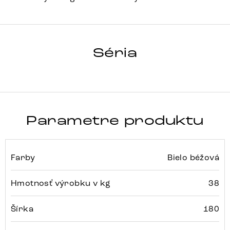
HRANA
Séria
Detail celej série
Parametre produktu
Farby
Bielo béžová
Hmotnosť výrobku v kg
38
Šírka
180