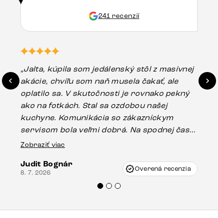
241 recenzií
„Jalta, kúpila som jedálenský stôl z masívnej
„O
akácie, chvíľu som naň musela čakať, ale
in
oplatilo sa. V skutočnosti je rovnako pekný
st
ako na fotkách. Stal sa ozdobou našej
ús
kuchyne. Komunikácia so zákazníckym
sp
servisom bola veľmi dobrá. Na spodnej časti
Es
stola bolo malé poškodenie, pravdepodobne
Zobraziť viac
16.
vzniklo pri preprave, ale vďaka pánovi
Judit Bognár
Vincze pri riešení mojej záležitosti pristúpili
Overená recenzia
8. 7. 2026
veľmi korektne. Odporúčam produkty Delife
každému.“