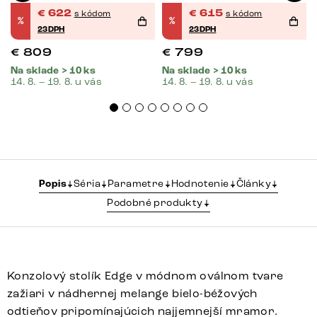
€
622
€
615
s kódom
s kódom
%
%
23DPH
23DPH
€
809
€
799
Na sklade > 10 ks
Na sklade > 10 ks
14. 8. – 19. 8. u vás
14. 8. – 19. 8. u vás
Popis
Séria
Parametre
Hodnotenie
Články
Podobné produkty
Konzolový stolík Edge v módnom oválnom tvare
zažiari v nádhernej melange bielo-béžových
odtieňov pripomínajúcich najjemnejší mramor.