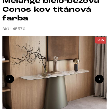
Melange bielo-béžová
Conos kov titánová
farba
SKU: 45570
-23%