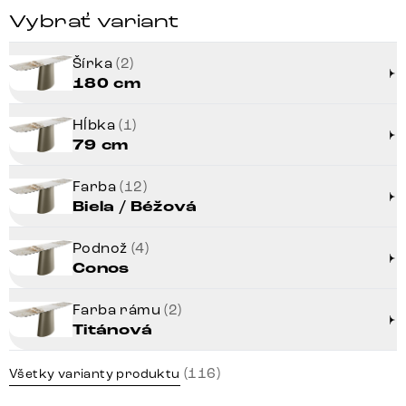
Vybrať variant
Šírka
(2)
180 cm
Hĺbka
(1)
79 cm
Farba
(12)
Biela / Béžová
Podnož
(4)
Conos
Farba rámu
(2)
Titánová
(116)
Všetky varianty produktu