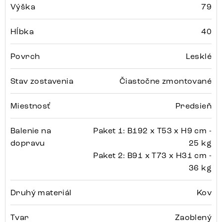
Výška
79
Hĺbka
40
Povrch
Lesklé
Stav zostavenia
Čiastočne zmontované
Miestnosť
Predsieň
Balenie na
Paket 1: B192 x T53 x H9 cm -
dopravu
25 kg
Paket 2: B91 x T73 x H31 cm -
36 kg
Druhý materiál
Kov
Tvar
Zaoblený