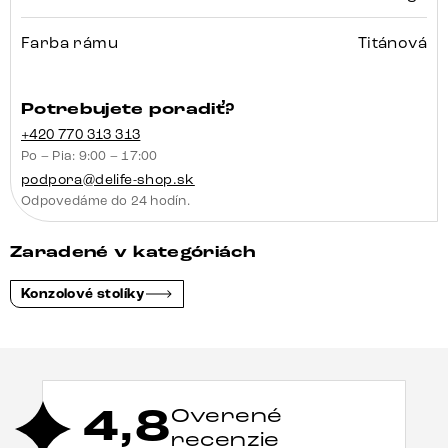
Farba rámu
Titánová
Potrebujete poradiť?
+420 770 313 313
Po – Pia: 9:00 – 17:00
podpora@delife-shop.sk
Odpovedáme do 24 hodín.
Zaradené v kategóriách
Konzolové stolíky
4,8
Overené
recenzie