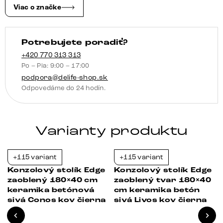
Melange
Viac o značke
bielo-
béžová
Potrebujete poradiť?
Conos
kov
+420 770 313 313
Po – Pia: 9:00 – 17:00
titánová
podpora@delife-shop.sk
farba
Odpovedáme do 24 hodín.
Varianty produktu
+115 variant
+115 variant
-23%
-23%
Konzolový stolík Edge
Konzolový stolík Edge
zaoblený 180×40 cm
zaoblený tvar 180×40
keramika betónová
cm keramika betón
sivá Conos kov čierna
sivá Livos kov čierna