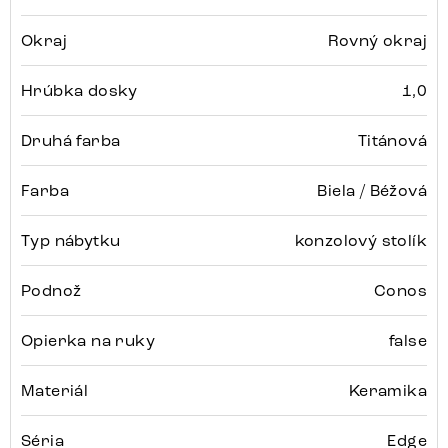
Okraj
Rovný okraj
Hrúbka dosky
1,0
Druhá farba
Titánová
Farba
Biela / Béžová
Typ nábytku
konzolový stolík
Podnož
Conos
Opierka na ruky
false
Materiál
Keramika
Séria
Edge