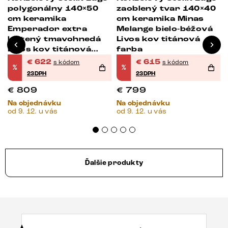
polygonálny 140×50
zaoblený tvar 140×40
cm keramika
cm keramika Minas
Emperador extra
Melange bielo-béžová
leštený tmavohnedá
Livos kov titánová
Livos kov titánová
farba
farba
€
622
€
615
s kódom
s kódom
%
%
23DPH
23DPH
€
809
€
799
Na objednávku
Na objednávku
od 9. 12. u vás
od 9. 12. u vás
Ďalšie produkty