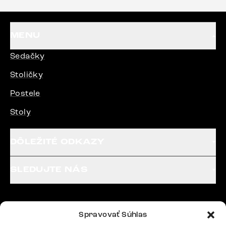
MENU
Sedačky
Stoličky
Postele
Stoly
DÔLEŽITÉ ODKAZY
SLEDUJTE NÁS
Potrebujete radu? Ozvite sa.
Spravovať Súhlas
+420 770 313 313