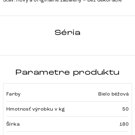
HRANA
Séria
Detail celej série
Parametre produktu
Farby
Bielo béžová
Hmotnosť výrobku v kg
50
Šírka
180