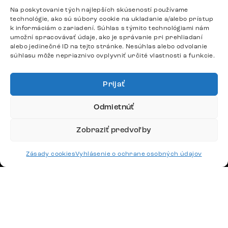
Po – Pia: 9:00 – 17:00
Na poskytovanie tých najlepších skúseností používame
podpora@delife-shop.sk
technológie, ako sú súbory cookie na ukladanie a/alebo prístup
k informáciám o zariadení. Súhlas s týmito technológiami nám
Odpovedáme do 24 hodín.
umožní spracovávať údaje, ako je správanie pri prehliadaní
alebo jedinečné ID na tejto stránke. Nesúhlas alebo odvolanie
súhlasu môže nepriaznivo ovplyvniť určité vlastnosti a funkcie.
Google recenzie
4,8
Prijať
Odmietnúť
Zobraziť predvoľby
Doprava
Zásady cookies
Vyhlásenie o ochrane osobných údajov
Platby
Česko
Maďarsko
Nemecko