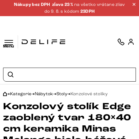
Nákupy bez DPH
zĺava 23 %
na všetko vrátane zliav
do 9. 8. s kódom
23DPH
Menu
Kategorie
Nábytok
Stoly
Konzolové stolíky
Konzolový stolík Edge
zaoblený tvar 180×40
cm keramika Minas