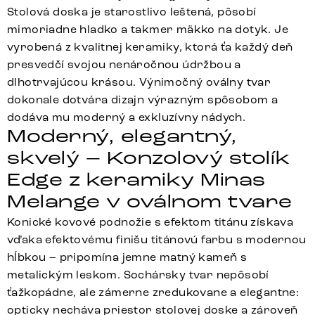
Stolová doska je starostlivo leštená, pôsobí
mimoriadne hladko a takmer mäkko na dotyk. Je
vyrobená z kvalitnej keramiky, ktorá ťa každý deň
presvedčí svojou nenáročnou údržbou a
dlhotrvajúcou krásou. Výnimočný oválny tvar
dokonale dotvára dizajn výrazným spôsobom a
dodáva mu moderný a exkluzívny nádych.
Moderný, elegantný,
skvelý – Konzolový stolík
Edge z keramiky Minas
Melange v oválnom tvare
Konické kovové podnožie s efektom titánu získava
vďaka efektovému finišu titánovú farbu s modernou
hĺbkou – pripomína jemne matný kameň s
metalickým leskom. Sochársky tvar nepôsobí
ťažkopádne, ale zámerne zredukovane a elegantne:
opticky necháva priestor stolovej doske a zároveň