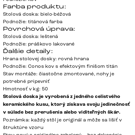
Farba produktu:
Stolová doska: bielo-béžová
Podnožie: titánová farba
Povrchová úprava:
Stolová doska: leštená
Podnožie: práškovo lakované
Ďalšie detaily:
Hrana stolovej dosky: rovná hrana
Podnožie: Conos kov s efektovým finišom titán
Stav montáže: čiastočne zmontované, nohy je
potrebné pripevniť
Hmotnosť v kg: 50
Stolová doska je vyrobená z jedného celistvého
keramického kusu, ktorý získava svoju jedinečnosť
v súlade bez prerušenia alebo viditeľných škár.
Poznámka: každý stôl je originál a môže sa líšiť v
štruktúre vzoru
Stav: nový a originálne zabalený – bez dekorácie