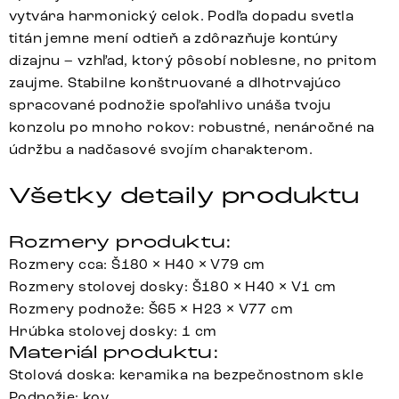
vytvára harmonický celok. Podľa dopadu svetla
titán jemne mení odtieň a zdôrazňuje kontúry
dizajnu – vzhľad, ktorý pôsobí noblesne, no pritom
zaujme. Stabilne konštruované a dlhotrvajúco
spracované podnožie spoľahlivo unáša tvoju
konzolu po mnoho rokov: robustné, nenáročné na
údržbu a nadčasové svojím charakterom.
Všetky detaily produktu
Rozmery produktu:
Rozmery cca: Š180 × H40 × V79 cm
Rozmery stolovej dosky: Š180 × H40 × V1 cm
Rozmery podnože: Š65 × H23 × V77 cm
Hrúbka stolovej dosky: 1 cm
Materiál produktu:
Stolová doska: keramika na bezpečnostnom skle
Podnožie: kov