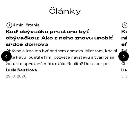
Články
4 min. čítania
Keď obývačka prestane byť
Ko
obývačkou: Ako z neho znovu urobiť
ná
srdce domova
ef
Obývacia izba má byť srdcom domova. Miestom, kde si
Exis
dáte kávu, pustíte film, pozvete návštevu a tvárite sa,
Seda
že takto upratané máte stále. Realita? Deka cez pol
Člov
sedačky, ovládač záhadne zmizol, konferenčný stolík
Lucie Neužilová
veľm
Luci
slúži ako odkladisko všetkého od účteniek po balzam
29. 6. 2026
si n
5. 6
na pery a niekde medzi vankúšmi možno žije stará
nezi
sušienka. Dobrá správa? Aj obývačka, [&hellip;]
ste
nevy