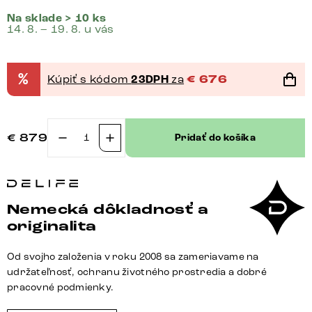
Na sklade > 10 ks
14. 8. – 19. 8. u vás
%
Kúpiť s kódom
23DPH
za
€
676
€
879
Pridať do košíka
množstvo
Konzolový
stolík
Edge
Nemecká dôkladnosť a
zaoblený
originalita
tvar
180×40
Od svojho založenia v roku 2008 sa zameriavame na
cm
udržateľnosť, ochranu životného prostredia a dobré
keramika
pracovné podmienky.
Minas