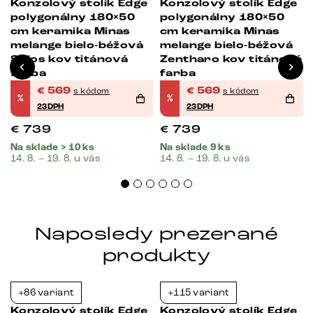
Konzolový stolík Edge
Konzolový stolík Edge
polygonálny 180×50
polygonálny 180×50
cm keramika Minas
cm keramika Minas
melange bielo-béžová
melange bielo-béžová
Spios kov titánová
Zentharo kov titánová
farba
farba
€
569
€
569
s kódom
s kódom
%
%
23DPH
23DPH
€
739
€
739
Na sklade > 10 ks
Na sklade 9 ks
14. 8. – 19. 8. u vás
14. 8. – 19. 8. u vás
Naposledy prezerané
produkty
+86 variant
+115 variant
-23%
-23%
Konzolový stolík Edge
Konzolový stolík Edge