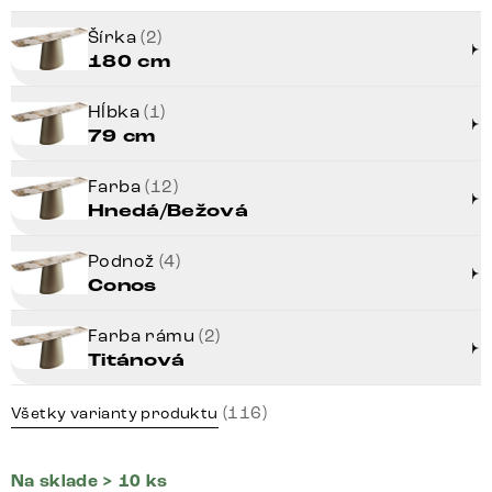
Šírka
(2)
180 cm
Hĺbka
(1)
79 cm
Farba
(12)
Hnedá/Bežová
Podnož
(4)
Conos
Farba rámu
(2)
Titánová
(116)
Všetky varianty produktu
Na sklade > 10 ks