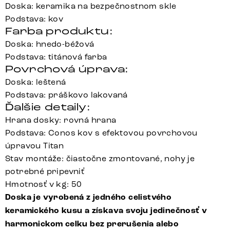
Doska: keramika na bezpečnostnom skle
Podstava: kov
Farba produktu:
Doska: hnedo-béžová
Podstava: titánová farba
Povrchová úprava:
Doska: leštená
Podstava: práškovo lakovaná
Ďalšie detaily:
Hrana dosky: rovná hrana
Podstava: Conos kov s efektovou povrchovou
úpravou Titan
Stav montáže: čiastočne zmontované, nohy je
potrebné pripevniť
Hmotnosť v kg: 50
Doska je vyrobená z jedného celistvého
keramického kusu a získava svoju jedinečnosť v
harmonickom celku bez prerušenia alebo