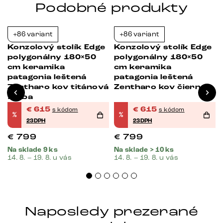
Podobné produkty
+86 variant
+86 variant
-23%
-23%
Konzolový stolík Edge
Konzolový stolík Edge
polygonálny 180×50
polygonálny 180×50
cm keramika
cm keramika
patagonia leštená
patagonia leštená
Zentharo kov titánová
Zentharo kov čierna
farba
€
615
€
615
s kódom
s kódom
%
%
23DPH
23DPH
€
799
€
799
Na sklade 9 ks
Na sklade > 10 ks
14. 8. – 19. 8. u vás
14. 8. – 19. 8. u vás
Naposledy prezerané