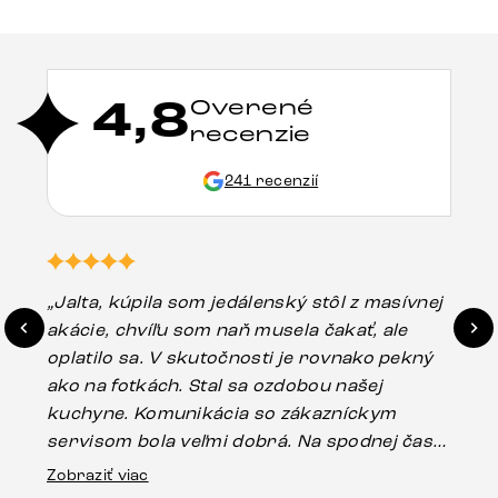
4,8
Overené
recenzie
241 recenzií
„Jalta, kúpila som jedálenský stôl z masívnej
„O
akácie, chvíľu som naň musela čakať, ale
in
oplatilo sa. V skutočnosti je rovnako pekný
st
ako na fotkách. Stal sa ozdobou našej
ús
kuchyne. Komunikácia so zákazníckym
sp
servisom bola veľmi dobrá. Na spodnej časti
Es
stola bolo malé poškodenie, pravdepodobne
Zobraziť viac
16.
vzniklo pri preprave, ale vďaka pánovi