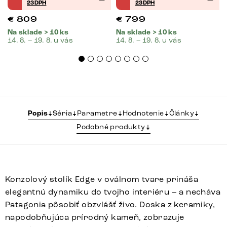
23DPH
23DPH
€
809
€
799
Na sklade > 10 ks
Na sklade > 10 ks
14. 8. – 19. 8. u vás
14. 8. – 19. 8. u vás
Popis
Séria
Parametre
Hodnotenie
Články
Podobné produkty
Konzolový stolík Edge v oválnom tvare prináša
elegantnú dynamiku do tvojho interiéru – a necháva
Patagonia pôsobiť obzvlášť živo. Doska z keramiky,
napodobňujúca prírodný kameň, zobrazuje