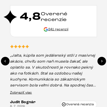
4,8
Overené
recenzie
241 recenzií
„Jalta, kúpila som jedálenský stôl z masívnej
„O
akácie, chvíľu som naň musela čakať, ale
in
oplatilo sa. V skutočnosti je rovnako pekný
st
ako na fotkách. Stal sa ozdobou našej
ús
kuchyne. Komunikácia so zákazníckym
sp
servisom bola veľmi dobrá. Na spodnej časti
Es
stola bolo malé poškodenie, pravdepodobne
Zobraziť viac
16.
vzniklo pri preprave, ale vďaka pánovi
Judit Bognár
Vincze pri riešení mojej záležitosti pristúpili
Overená recenzia
8. 7. 2026