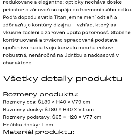
redukovane a elegantne: opticky necháva doske
priestor a zároveň sa spája do harmonického celku.
Podľa dopadu svetla Titan jemne mení odtieň a
zdôrazňuje kontúry dizajnu – vzhľad, ktorý sa
vkusne začlení a zároveň upúta pozornosť. Stabilne
konštruovaná a trvácne spracovaná podstava
spoľahlivo nesie tvoju konzolu mnoho rokov:
robustná, nenáročná na údržbu a nadčasová v
charaktere.
Všetky detaily produktu
Rozmery produktu:
Rozmery cca: Š180 × H40 × V79 cm
Rozmery dosky: Š180 × H40 × V1 cm
Rozmery podstavy: Š65 × H23 × V77 cm
Hrúbka dosky: 1 cm
Materiál produktu: