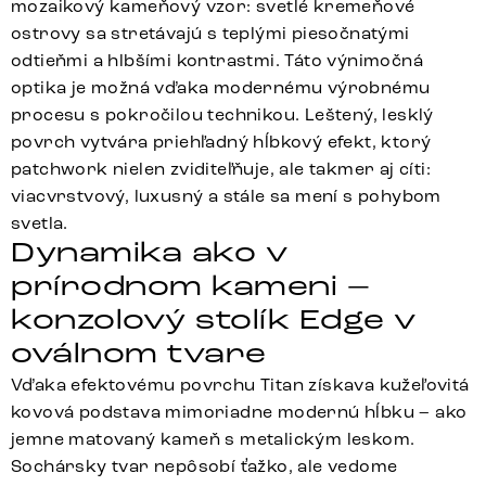
mozaikový kameňový vzor: svetlé kremeňové
ostrovy sa stretávajú s teplými piesočnatými
odtieňmi a hlbšími kontrastmi. Táto výnimočná
optika je možná vďaka modernému výrobnému
procesu s pokročilou technikou. Leštený, lesklý
povrch vytvára priehľadný hĺbkový efekt, ktorý
patchwork nielen zviditeľňuje, ale takmer aj cíti:
viacvrstvový, luxusný a stále sa mení s pohybom
svetla.
Dynamika ako v
prírodnom kameni –
konzolový stolík Edge v
oválnom tvare
Vďaka efektovému povrchu Titan získava kužeľovitá
kovová podstava mimoriadne modernú hĺbku – ako
jemne matovaný kameň s metalickým leskom.
Sochársky tvar nepôsobí ťažko, ale vedome