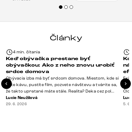
veľmi korektne. Odporúčam produkty Delife
každému.“
Články
4 min. čítania
Keď obývačka prestane byť
Ko
obývačkou: Ako z neho znovu urobiť
ná
srdce domova
ef
Obývacia izba má byť srdcom domova. Miestom, kde si
Exis
dáte kávu, pustíte film, pozvete návštevu a tvárite sa,
Seda
že takto upratané máte stále. Realita? Deka cez pol
Člov
sedačky, ovládač záhadne zmizol, konferenčný stolík
Lucie Neužilová
veľm
Luci
slúži ako odkladisko všetkého od účteniek po balzam
29. 6. 2026
si n
5. 6
na pery a niekde medzi vankúšmi možno žije stará
nezi
sušienka. Dobrá správa? Aj obývačka, [&hellip;]
ste
nevy