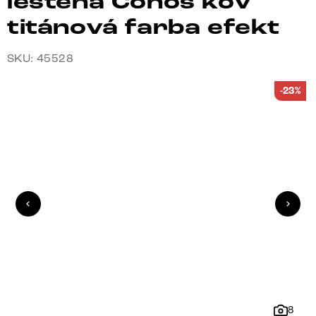
leštená Conos kov
titánová farba efekt
SKU: 45528
-23%
8