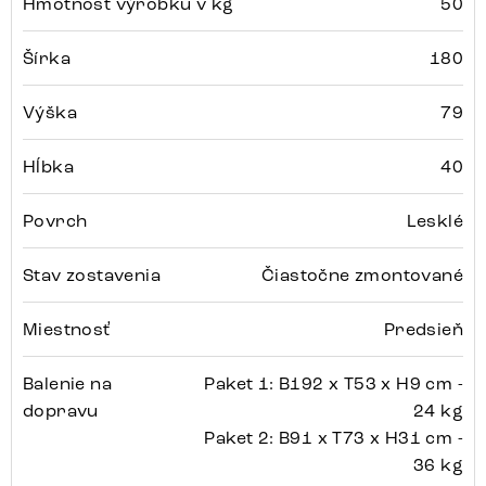
Hmotnosť výrobku v kg
50
Šírka
180
Výška
79
Hĺbka
40
Povrch
Lesklé
Stav zostavenia
Čiastočne zmontované
Miestnosť
Predsieň
Balenie na
Paket 1: B192 x T53 x H9 cm -
dopravu
24 kg
Paket 2: B91 x T73 x H31 cm -
36 kg