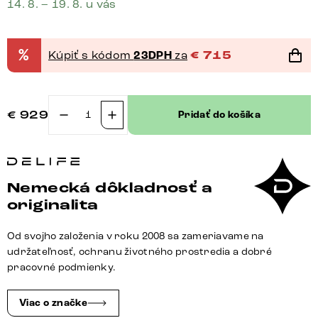
14. 8. – 19. 8. u vás
%
Kúpiť s kódom
23DPH
za
€
715
€
929
Pridať do košíka
množstvo
Konzolový
stolík
Edge
Nemecká dôkladnosť a
zaoblený
originalita
180×40
cm
Od svojho založenia v roku 2008 sa zameriavame na
keramika
udržateľnosť, ochranu životného prostredia a dobré
Patagonia
pracovné podmienky.
leštená
Conos
Viac o značke