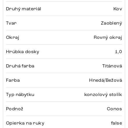
Druhý materiál
Kov
Tvar
Zaoblený
Okraj
Rovný okraj
Hrúbka dosky
1,0
Druhá farba
Titánová
Farba
Hnedá/Bežová
Typ nábytku
konzolový stolík
Podnož
Conos
Opierka na ruky
false