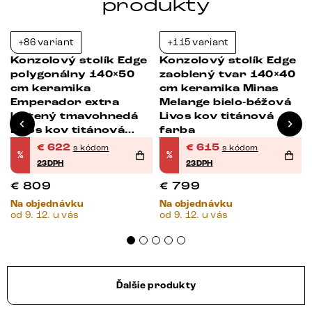
produkty
+86 variant
+115 variant
-23%
-23%
Konzolový stolík Edge
Konzolový stolík Edge
polygonálny 140×50
zaoblený tvar 140×40
cm keramika
cm keramika Minas
Emperador extra
Melange bielo-béžová
leštený tmavohnedá
Livos kov titánová
Livos kov titánová
farba
farba
€
622
€
615
s kódom
s kódom
%
%
23DPH
23DPH
€
809
€
799
Na objednávku
Na objednávku
od 9. 12. u vás
od 9. 12. u vás
Ďalšie produkty