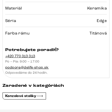
Materiál
Keramika
Séria
Edge
Farba rámu
Titánová
Potrebujete poradiť?
+420 770 313 313
Po – Pia: 9:00 – 17:00
podpora@delife-shop.sk
Odpovedáme do 24 hodín.
Zaradené v kategóriách
Konzolové stolíky