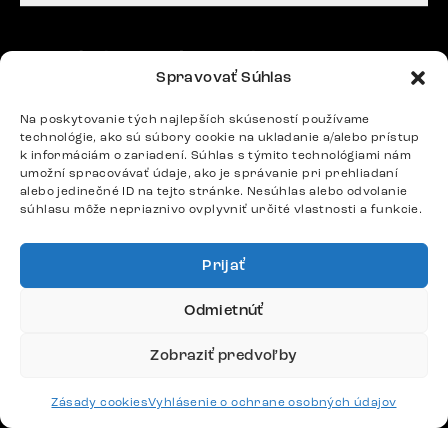
Potrebujete radu? Ozvite sa.
Spravovať Súhlas
+420 770 313 313
Po – Pia: 9:00 – 17:00
Na poskytovanie tých najlepších skúseností používame
podpora@delife-shop.sk
technológie, ako sú súbory cookie na ukladanie a/alebo prístup
Odpovedáme do 24 hodín.
k informáciám o zariadení. Súhlas s týmito technológiami nám
umožní spracovávať údaje, ako je správanie pri prehliadaní
alebo jedinečné ID na tejto stránke. Nesúhlas alebo odvolanie
súhlasu môže nepriaznivo ovplyvniť určité vlastnosti a funkcie.
Google recenzie
4,8
Prijať
Odmietnúť
Zobraziť predvoľby
Doprava
Zásady cookies
Vyhlásenie o ochrane osobných údajov
Platby