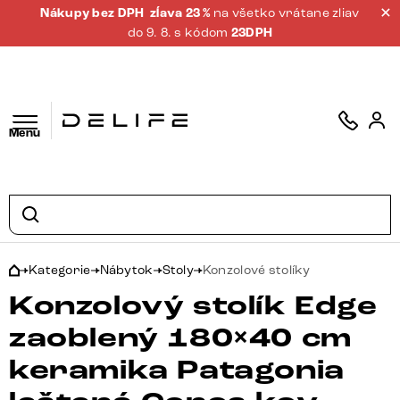
Nákupy bez DPH
zĺava 23 %
na všetko vrátane zliav
do 9. 8. s kódom
23DPH
Menu
Kategorie
Nábytok
Stoly
Konzolové stolíky
Konzolový stolík Edge
zaoblený 180×40 cm
keramika Patagonia