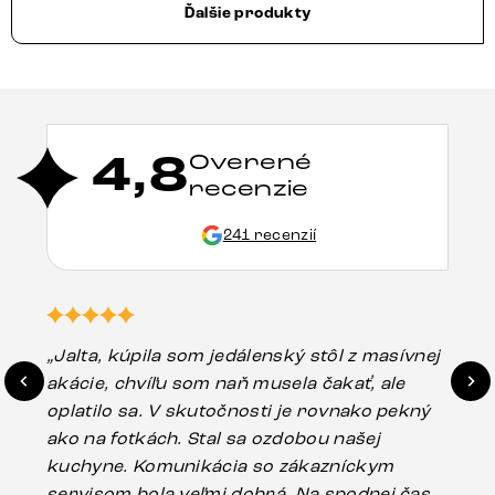
Ďalšie produkty
4,8
Overené
recenzie
241 recenzií
„Jalta, kúpila som jedálenský stôl z masívnej
„O
akácie, chvíľu som naň musela čakať, ale
in
oplatilo sa. V skutočnosti je rovnako pekný
st
ako na fotkách. Stal sa ozdobou našej
ús
kuchyne. Komunikácia so zákazníckym
sp
servisom bola veľmi dobrá. Na spodnej časti