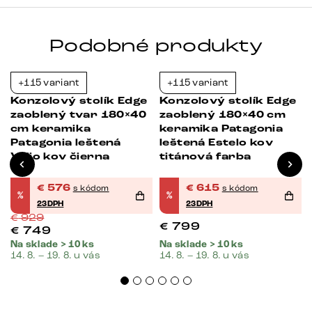
Podobné produkty
+115 variant
+115 variant
-38%
-23%
Konzolový stolík Edge
Konzolový stolík Edge
zaoblený tvar 180×40
zaoblený 180×40 cm
cm keramika
keramika Patagonia
Patagonia leštená
leštená Estelo kov
Velio kov čierna
titánová farba
€
576
€
615
s kódom
s kódom
%
%
23DPH
23DPH
€
929
€
799
€
749
Na sklade > 10 ks
Na sklade > 10 ks
14. 8. – 19. 8. u vás
14. 8. – 19. 8. u vás