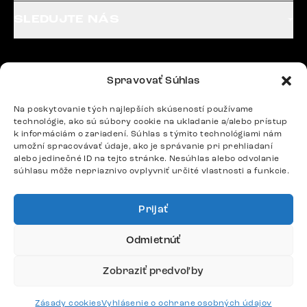
SLEDUJTE NÁS
Potrebujete radu? Ozvite sa.
Spravovať Súhlas
+420 770 313 313
Po – Pia: 9:00 – 17:00
Na poskytovanie tých najlepších skúseností používame
podpora@delife-shop.sk
technológie, ako sú súbory cookie na ukladanie a/alebo prístup
k informáciám o zariadení. Súhlas s týmito technológiami nám
Odpovedáme do 24 hodín.
umožní spracovávať údaje, ako je správanie pri prehliadaní
alebo jedinečné ID na tejto stránke. Nesúhlas alebo odvolanie
súhlasu môže nepriaznivo ovplyvniť určité vlastnosti a funkcie.
Google recenzie
4,8
Prijať
Odmietnúť
Zobraziť predvoľby
Doprava
Zásady cookies
Vyhlásenie o ochrane osobných údajov