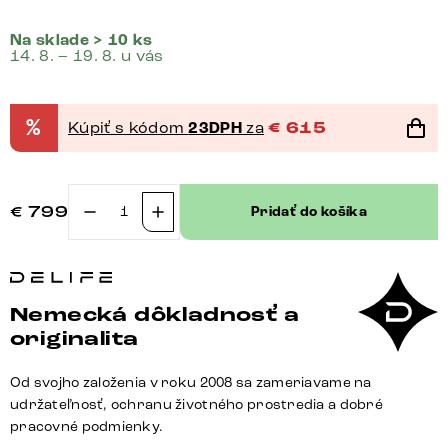
Na sklade > 10 ks
14. 8. – 19. 8. u vás
%
Kúpiť s kódom
23DPH
za
€
615
€
799
Pridať do košíka
množstvo
Konzolový
stolík
Edge
Nemecká dôkladnosť a
polygonálny
originalita
180×50
cm
Od svojho založenia v roku 2008 sa zameriavame na
keramika
udržateľnosť, ochranu životného prostredia a dobré
patagonia
pracovné podmienky.