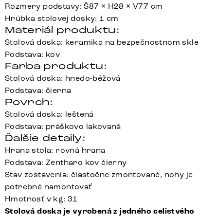
Rozmery podstavy: Š87 × H28 × V77 cm
Hrúbka stolovej dosky: 1 cm
Materiál produktu:
Stolová doska: keramika na bezpečnostnom skle
Podstava: kov
Farba produktu:
Stolová doska: hnedo-béžová
Podstava: čierna
Povrch:
Stolová doska: leštená
Podstava: práškovo lakovaná
Ďalšie detaily:
Hrana stola: rovná hrana
Podstava: Zentharo kov čierny
Stav zostavenia: čiastočne zmontované, nohy je
potrebné namontovať
Hmotnosť v kg: 31
Stolová doska je vyrobená z jedného celistvého