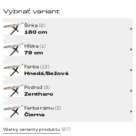
Vybrať variant
Šírka
(2)
180 cm
Hĺbka
(1)
79 cm
Farba
(12)
Hnedá/Bežová
Podnož
(3)
Zentharo
Farba rámu
(2)
Čierna
(87)
Všetky varianty produktu