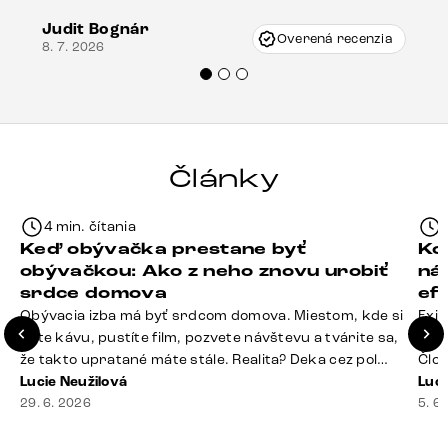
vzniklo pri preprave, ale vďaka pánovi
Judit Bognár
Vincze pri riešení mojej záležitosti pristúpili
Overená recenzia
8. 7. 2026
veľmi korektne. Odporúčam produkty Delife
každému.“
Články
4 min. čítania
Keď obývačka prestane byť
Ko
obývačkou: Ako z neho znovu urobiť
ná
srdce domova
ef
Obývacia izba má byť srdcom domova. Miestom, kde si
Exis
dáte kávu, pustíte film, pozvete návštevu a tvárite sa,
Seda
že takto upratané máte stále. Realita? Deka cez pol
Člov
sedačky, ovládač záhadne zmizol, konferenčný stolík
Lucie Neužilová
veľm
Luci
slúži ako odkladisko všetkého od účteniek po balzam
29. 6. 2026
si n
5. 6
na pery a niekde medzi vankúšmi možno žije stará
nezi
sušienka. Dobrá správa? Aj obývačka, [&hellip;]
ste