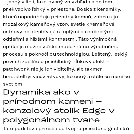
– jasný v línii, fazetovaný vo vzhľade a pritom
prekvapivo ľahký v priestore. Doska z keramiky,
ktorá napodobňuje prírodný kameň, zobrazuje
mozaikový kameňový vzor: svetlé kremeňové
ostrovy sa stretávajú s teplými piesočnatými
odtieňmi a hlbšími kontrastmi. Táto výnimočná
optika je možná vďaka modernému výrobnému
procesu s pokročilou technológiou. Leštený, lesklý
povrch zosilňuje priehľadný hĺbkový efekt –
patchwork nie je len viditeľný, ale takmer
hmatateľný: viacvrstvový, luxusný a stále sa mení so
svetlom.
Dynamika ako v
prírodnom kameni –
konzolový stolík Edge v
polygonálnom tvare
Táto podstava prináša do tvojho priestoru grafickú