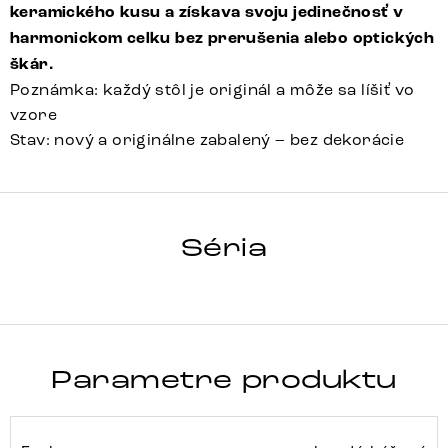
keramického kusu a získava svoju jedinečnosť v
harmonickom celku bez prerušenia alebo optických
škár.
Poznámka: každý stôl je originál a môže sa líšiť vo
vzore
Stav: nový a originálne zabalený – bez dekorácie
HRANA
Séria
Detail celej série
Parametre produktu