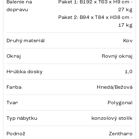
Balenie na
Paket 1: B192 x T63 x H9 cm -
dopravu
27 kg
Paket 2: B94 x T84 x H38 cm -
17 kg
Druhý materiál
Kov
Okraj
Rovný okraj
Hrúbka dosky
1,0
Farba
Hnedá/Bežová
Tvar
Polygonal
Typ nábytku
konzolový stolík
Podnož
Zentharo