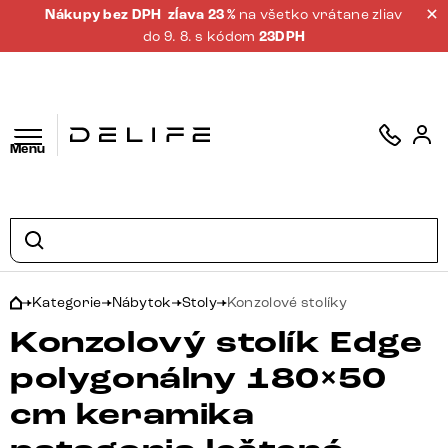
Nákupy bez DPH
zĺava 23 %
na všetko vrátane zliav
do 9. 8. s kódom
23DPH
Menu
Kategorie
Nábytok
Stoly
Konzolové stolíky
Konzolový stolík Edge
polygonálny 180×50
cm keramika