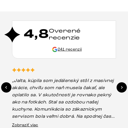
4,8
Overené
recenzie
241 recenzií
„Jalta, kúpila som jedálenský stôl z masívnej
„O
akácie, chvíľu som naň musela čakať, ale
in
oplatilo sa. V skutočnosti je rovnako pekný
st
ako na fotkách. Stal sa ozdobou našej
ús
kuchyne. Komunikácia so zákazníckym
sp
servisom bola veľmi dobrá. Na spodnej časti
Es
stola bolo malé poškodenie, pravdepodobne
Zobraziť viac
16.