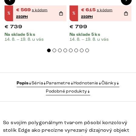
€
569
€
615
s kódom
s kódom
%
%
23DPH
23DPH
€
739
€
799
Na sklade 5 ks
Na sklade 5 ks
14. 8. – 19. 8. u vás
14. 8. – 19. 8. u vás
Popis
Séria
Parametre
Hodnotenie
Články
Podobné produkty
So svojím polygonálnym tvarom pôsobí konzolový
stolík Edge ako precízne vyrezaný dizajnový objekt