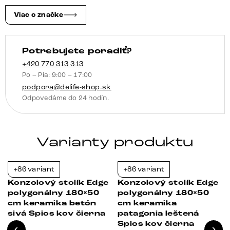
leštená
Zentharo
Viac o značke
kov
čierna
Potrebujete poradiť?
+420 770 313 313
Po – Pia: 9:00 – 17:00
podpora@delife-shop.sk
Odpovedáme do 24 hodín.
Varianty produktu
+86 variant
+86 variant
-23%
-23%
Konzolový stolík Edge
Konzolový stolík Edge
polygonálny 180×50
polygonálny 180×50
cm keramika betón
cm keramika
sivá Spios kov čierna
patagonia leštená
á
Spios kov čierna