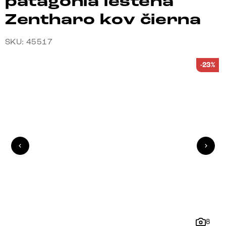
patagonia leštená
Zentharo kov čierna
SKU: 45517
-23%
8