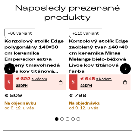
Naposledy prezerané
produkty
+86 variant
+115 variant
-23%
-23%
Konzolový stolík Edge
Konzolový stolík Edge
polygonálny 140×50
zaoblený tvar 140×40
cm keramika
cm keramika Minas
Emperador extra
Melange bielo-béžová
leštený tmavohnedá
Livos kov titánová
Livos kov titánová
farba
farba
€
622
€
615
s kódom
s kódom
%
%
23DPH
23DPH
€
809
€
799
Na objednávku
Na objednávku
od 9. 12. u vás
od 9. 12. u vás