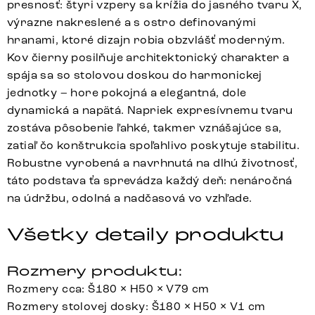
presnosť: štyri vzpery sa krížia do jasného tvaru X,
výrazne nakreslené a s ostro definovanými
hranami, ktoré dizajn robia obzvlášť moderným.
Kov čierny posilňuje architektonický charakter a
spája sa so stolovou doskou do harmonickej
jednotky – hore pokojná a elegantná, dole
dynamická a napätá. Napriek expresívnemu tvaru
zostáva pôsobenie ľahké, takmer vznášajúce sa,
zatiaľ čo konštrukcia spoľahlivo poskytuje stabilitu.
Robustne vyrobená a navrhnutá na dlhú životnosť,
táto podstava ťa sprevádza každý deň: nenáročná
na údržbu, odolná a nadčasová vo vzhľade.
Všetky detaily produktu
Rozmery produktu:
Rozmery cca: Š180 × H50 × V79 cm
Rozmery stolovej dosky: Š180 × H50 × V1 cm