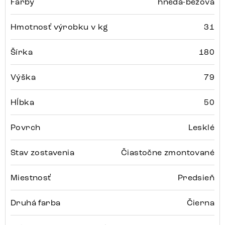
Farby
hnedá-béžová
Hmotnosť výrobku v kg
31
Šírka
180
Výška
79
Hĺbka
50
Povrch
Lesklé
Stav zostavenia
Čiastočne zmontované
Miestnosť
Predsieň
Druhá farba
Čierna