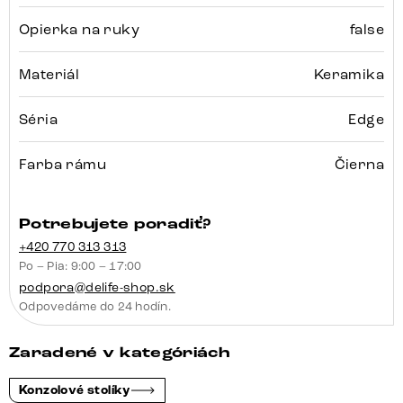
Opierka na ruky
false
Materiál
Keramika
Séria
Edge
Farba rámu
Čierna
Potrebujete poradiť?
+420 770 313 313
Po – Pia: 9:00 – 17:00
podpora@delife-shop.sk
Odpovedáme do 24 hodín.
Zaradené v kategóriách
Konzolové stolíky