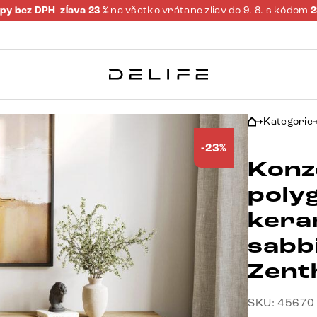
py bez DPH
zĺava 23 %
na všetko vrátane zliav do 9. 8. s kódom
Kategorie
-23%
Konz
poly
kera
sabb
Zent
SKU: 45670