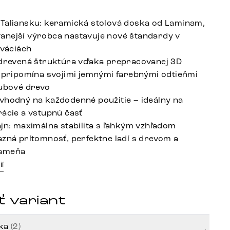
Taliansku: keramická stolová doska od Laminam,
nejší výrobca nastavuje nové štandardy v
ováciách
 drevená štruktúra vďaka prepracovanej 3D
, pripomína svojimi jemnými farebnými odtieňmi
dubové drevo
vhodný na každodenné použitie – ideálny na
rácie a vstupnú časť
ajn: maximálna stabilita s ľahkým vzhľadom
azná prítomnosť, perfektne ladí s drevom a
kameňa
ií
 variant
rka
(2)