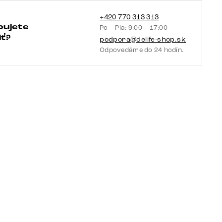
kov
čierna
+420 770 313 313
bujete
Po – Pia: 9:00 – 17:00
ť?
podpora@delife-shop.sk
Odpovedáme do 24 hodín.