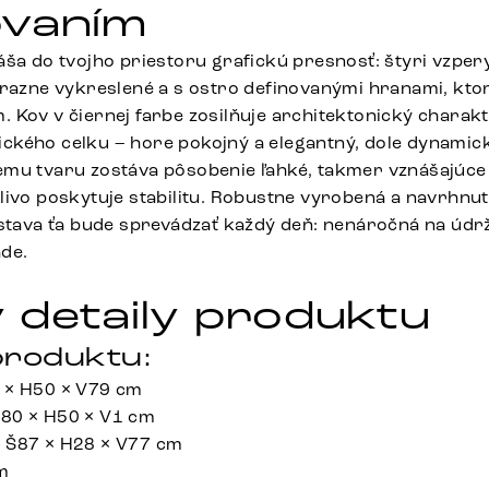
ovaním
ša do tvojho priestoru grafickú presnosť: štyri vzpery
ýrazne vykreslené a s ostro definovanými hranami, ktor
 Kov v čiernej farbe zosilňuje architektonický charakt
kého celku – hore pokojný a elegantný, dole dynamick
mu tvaru zostáva pôsobenie ľahké, takmer vznášajúce s
livo poskytuje stabilitu. Robustne vyrobená a navrhnut
dstava ťa bude sprevádzať každý deň: nenáročná na údr
de.
 detaily produktu
roduktu:
 × H50 × V79 cm
80 × H50 × V1 cm
 Š87 × H28 × V77 cm
m