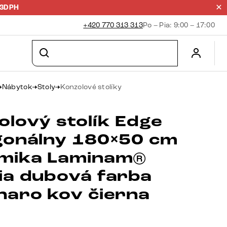
23DPH
+420 770 313 313
Po – Pia: 9:00 – 17:00
Nábytok
Stoly
Konzolové stolíky
olový stolík Edge
gonálny 180×50 cm
mika Laminam®
ia dubová farba
haro kov čierna