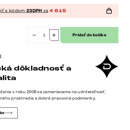
iť s kódom
23DPH
za
€
615
Pridať do košíka
množstvo
Konzolový
stolík
Edge
ká dôkladnosť a
polygonálny
180×50
lita
cm
keramika
oženia v roku 2008 sa zameriavame na udržateľnosť,
Laminam®
tného prostredia a dobré pracovné podmienky.
sabbia
dubová
čke
farba
Zentharo