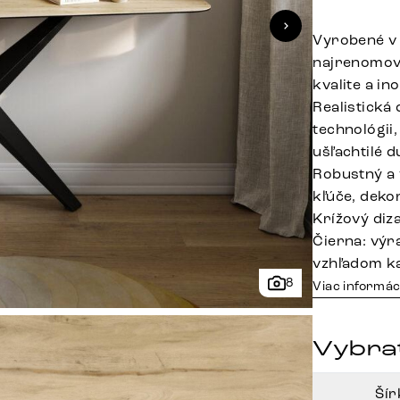
Vyrobené v 
najrenomova
kvalite a in
Realistická
technológii
ušľachtilé 
Robustný a 
kľúče, deko
Krížový diz
Čierna: výr
vzhľadom 
8
Viac informác
Vybrať
Ší