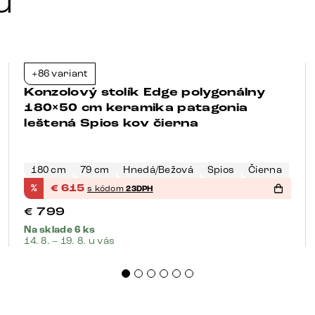
u
+86 variant
-23%
Konzolový stolík Edge polygonálny
180×50 cm keramika patagonia
leštená Spios kov čierna
180 cm
79 cm
Hnedá/Bežová
Spios
Čierna
%
€
615
s kódom
23DPH
€
799
Na sklade 6 ks
14. 8. – 19. 8. u vás