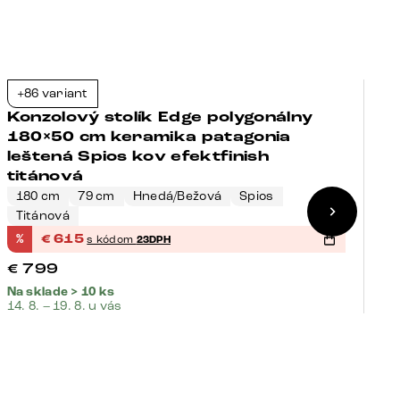
+86 variant
+
-23%
Konzolový stolík Edge polygonálny
K
180×50 cm keramika patagonia
1
leštená Spios kov efektfinish
l
titánová
180 cm
79 cm
Hnedá/Bežová
Spios
Titánová
1
%
€
615
%
s kódom
23DPH
€
€
799
€
Na sklade > 10 ks
Na
14. 8. – 19. 8. u vás
14.