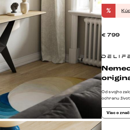
%
Kúp
€
799
Nemec
origina
Od svojho zal
ochranu živo
Viac o zna