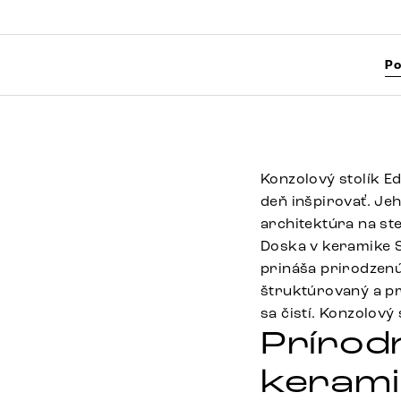
Po
Konzolový stolík E
deň inšpirovať. Je
architektúra na ste
Doska v keramike S
prináša prirodzenú
štruktúrovaný a pr
sa čistí. Konzolový
Prírod
kerami