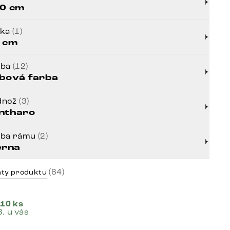
0 cm
bka
(1)
 cm
rba
(12)
bová farba
dnož
(3)
ntharo
rba rámu
(2)
erna
(84)
nty produktu
 10 ks
8. u vás