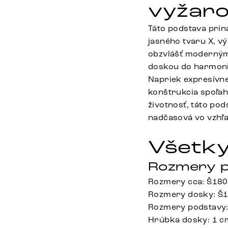
vyžar
Táto podstava priná
jasného tvaru X, v
obzvlášť moderným.
doskou do harmonic
Napriek expresívne
konštrukcia spoľah
životnosť, táto po
nadčasová vo vzhľa
Všetky
Rozmery p
Rozmery cca: Š180
Rozmery dosky: Š1
Rozmery podstavy:
Hrúbka dosky: 1 c