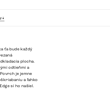
y
ka ťa bude každý
rezaná
odkladacia plocha.
vými odtieňmi a
 Povrch je jemne
oškriabaniu a ľahko
Edge si ho našiel.