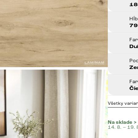
18
Hĺ
79
Fa
Du
Po
Ze
Fa
Či
Všetky varia
Na sklade >
14. 8. – 19. 