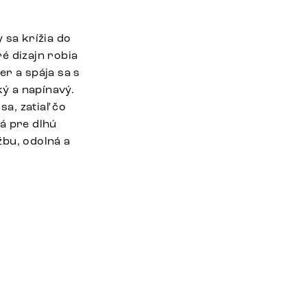
 sa krížia do
é dizajn robia
er a spája sa s
ý a napínavý.
a, zatiaľ čo
á pre dlhú
žbu, odolná a