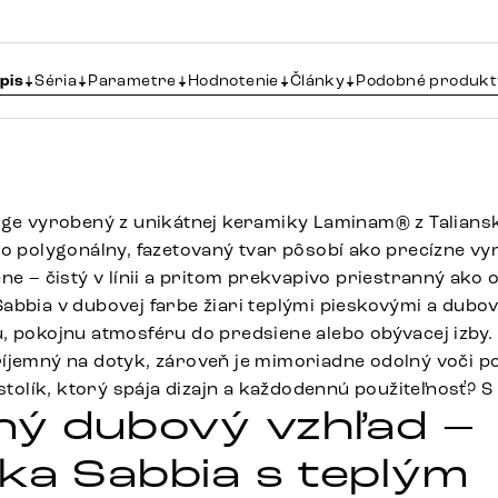
pis
Séria
Parametre
Hodnotenie
Články
Podobné produkt
dge vyrobený z unikátnej keramiky Laminam® z Talians
ho polygonálny, fazetovaný tvar pôsobí ako precízne vy
ne – čistý v línii a pritom prekvapivo priestranný ako 
abbia v dubovej farbe žiari teplými pieskovými a dubo
, pokojnu atmosféru do predsiene alebo obývacej izby.
íjemný na dotyk, zároveň je mimoriadne odolný voči p
 stolík, ktorý spája dizajn a každodennú použiteľnosť? S 
ný dubový vzhľad –
ka Sabbia s teplým