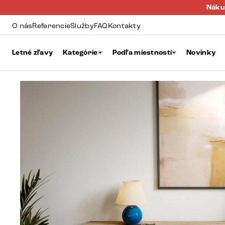
Náku
O nás
Referencie
Služby
FAQ
Kontakty
Letné zľavy
Kategórie
Podľa miestností
Novinky