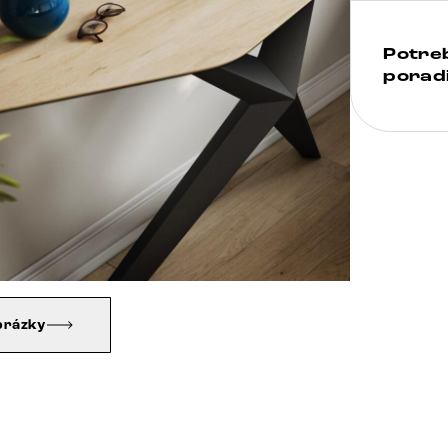
Potre
poradi
brázky