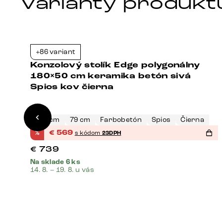
Varianty produkt
+86 variant
3%
-23%
Konzolový stolík Edge polygonálny
180×50 cm keramika betón sivá
Spios kov čierna
180 cm
79 cm
Farbobetón
Spios
Čierna
%
€
569
s kódom
23DPH
€
739
Na sklade 6 ks
14. 8. – 19. 8. u vás