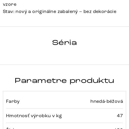
vzore
Stav: nový a originálne zabalený – bez dekorácie
HRANA
Séria
Detail celej série
Parametre produktu
Farby
hnedá-béžová
Hmotnosť výrobku v kg
47