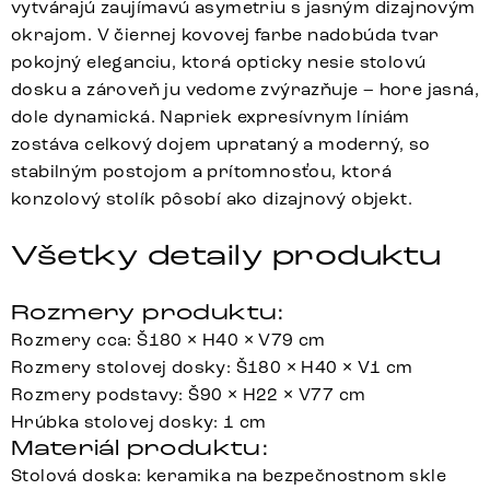
vytvárajú zaujímavú asymetriu s jasným dizajnovým
okrajom. V čiernej kovovej farbe nadobúda tvar
pokojný eleganciu, ktorá opticky nesie stolovú
dosku a zároveň ju vedome zvýrazňuje – hore jasná,
dole dynamická. Napriek expresívnym líniám
zostáva celkový dojem uprataný a moderný, so
stabilným postojom a prítomnosťou, ktorá
konzolový stolík pôsobí ako dizajnový objekt.
Všetky detaily produktu
Rozmery produktu:
Rozmery cca: Š180 × H40 × V79 cm
Rozmery stolovej dosky: Š180 × H40 × V1 cm
Rozmery podstavy: Š90 × H22 × V77 cm
Hrúbka stolovej dosky: 1 cm
Materiál produktu:
Stolová doska: keramika na bezpečnostnom skle