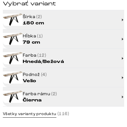
Vybrať variant
Šírka
(2)
180 cm
Hĺbka
(1)
79 cm
Farba
(12)
Hnedá/Bežová
Podnož
(4)
Velio
Farba rámu
(2)
Čierna
(116)
Všetky varianty produktu