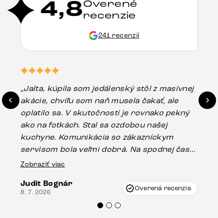
4,8
Overené
recenzie
241 recenzií
„Jalta, kúpila som jedálenský stôl z masívnej
„O
akácie, chvíľu som naň musela čakať, ale
in
oplatilo sa. V skutočnosti je rovnako pekný
st
ako na fotkách. Stal sa ozdobou našej
ús
kuchyne. Komunikácia so zákazníckym
sp
servisom bola veľmi dobrá. Na spodnej časti
Es
stola bolo malé poškodenie, pravdepodobne
Zobraziť viac
16.
vzniklo pri preprave, ale vďaka pánovi
Judit Bognár
Vincze pri riešení mojej záležitosti pristúpili
Overená recenzia
8. 7. 2026
veľmi korektne. Odporúčam produkty Delife
každému.“