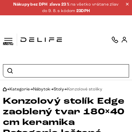
Nákupy bez DPH
zĺava 23 %
na všetko vrátane zliav
do 9. 8. s kódom
23DPH
Menu
Kategorie
Nábytok
Stoly
Konzolové stolíky
Konzolový stolík Edge
zaoblený tvar 180×40
cm keramika