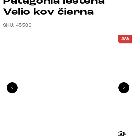
Patagonia leštená
Velio kov čierna
SKU: 45533
-38%
8