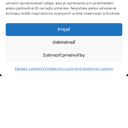
Potrebujete radu? Ozvite sa.
umožní spracovávať údaje, ako je správanie pri prehliadaní
alebo jedinečné ID na tejto stránke. Nesúhlas alebo odvolanie
+420 770 313 313
súhlasu môže nepriaznivo ovplyvniť určité vlastnosti a funkcie.
Po – Pia: 9:00 – 17:00
podpora@delife-shop.sk
Odpovedáme do 24 hodín.
Prijať
Odmietnúť
Google recenzie
Zobraziť predvoľby
4,8
Zásady cookies
Vyhlásenie o ochrane osobných údajov
Doprava
Platby