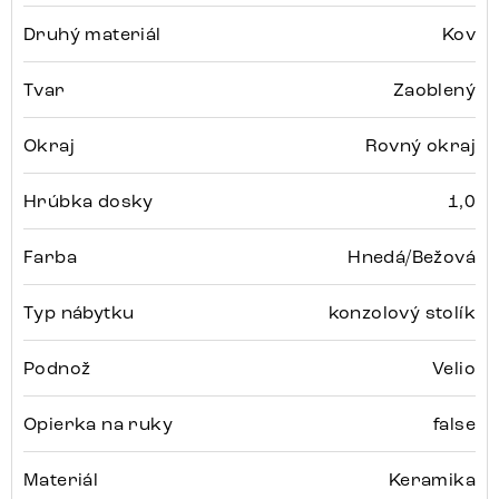
Druhý materiál
Kov
Tvar
Zaoblený
Okraj
Rovný okraj
Hrúbka dosky
1,0
Farba
Hnedá/Bežová
Typ nábytku
konzolový stolík
Podnož
Velio
Opierka na ruky
false
Materiál
Keramika