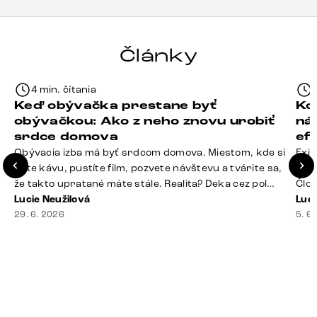
Články
4 min. čítania
Keď obývačka prestane byť
Ko
obývačkou: Ako z neho znovu urobiť
ná
srdce domova
ef
Obývacia izba má byť srdcom domova. Miestom, kde si
Exis
dáte kávu, pustíte film, pozvete návštevu a tvárite sa,
Seda
že takto upratané máte stále. Realita? Deka cez pol
Člov
sedačky, ovládač záhadne zmizol, konferenčný stolík
Lucie Neužilová
veľm
Luci
slúži ako odkladisko všetkého od účteniek po balzam
29. 6. 2026
si n
5. 6
na pery a niekde medzi vankúšmi možno žije stará
nezi
sušienka. Dobrá správa? Aj obývačka, [&hellip;]
ste
nevy