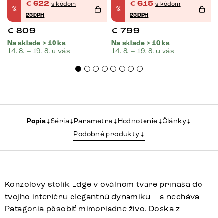
€
622
€
615
s kódom
s kódom
%
%
23DPH
23DPH
€
809
€
799
Na sklade > 10 ks
Na sklade > 10 ks
14. 8. – 19. 8. u vás
14. 8. – 19. 8. u vás
Popis
Séria
Parametre
Hodnotenie
Články
Podobné produkty
Konzolový stolík Edge v oválnom tvare prináša do
tvojho interiéru elegantnú dynamiku – a necháva
Patagonia pôsobiť mimoriadne živo. Doska z