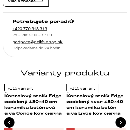
leštená
Viac o značke
Velio
kov
Potrebujete poradiť?
čierna
+420 770 313 313
Po – Pia: 9:00 – 17:00
podpora@delife-shop.sk
Odpovedáme do 24 hodín.
Varianty produktu
+115 variant
+115 variant
-23%
-23%
Konzolový stolík Edge
Konzolový stolík Edge
zaoblený 180×40 cm
zaoblený tvar 180×40
keramika betónová
cm keramika betón
sivá Conos kov čierna
sivá Livos kov čierna