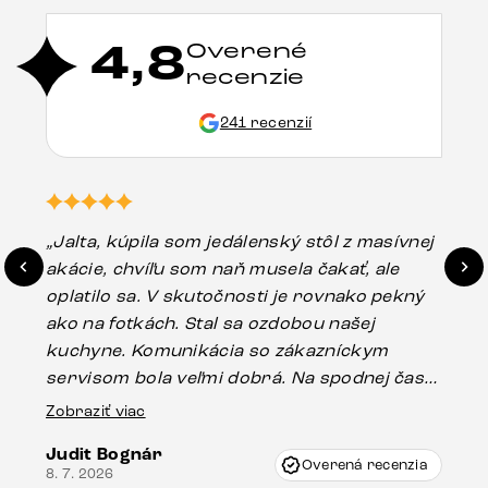
4,8
Overené
recenzie
241 recenzií
„Jalta, kúpila som jedálenský stôl z masívnej
„O
akácie, chvíľu som naň musela čakať, ale
in
oplatilo sa. V skutočnosti je rovnako pekný
st
ako na fotkách. Stal sa ozdobou našej
ús
kuchyne. Komunikácia so zákazníckym
sp
servisom bola veľmi dobrá. Na spodnej časti
Es
stola bolo malé poškodenie, pravdepodobne
Zobraziť viac
16.
vzniklo pri preprave, ale vďaka pánovi
Judit Bognár
Vincze pri riešení mojej záležitosti pristúpili
Overená recenzia
8. 7. 2026
veľmi korektne. Odporúčam produkty Delife