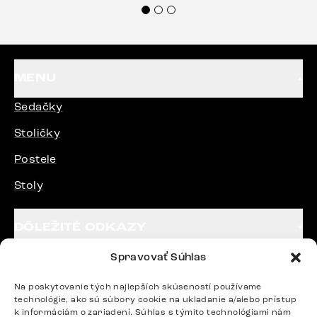
každému.“
MENU
Sedačky
Stoličky
Postele
Stoly
DÔLEŽITÉ ODKAZY
Spravovať Súhlas
SLEDUJTE NÁS
Na poskytovanie tých najlepších skúseností používame
technológie, ako sú súbory cookie na ukladanie a/alebo prístup
k informáciám o zariadení. Súhlas s týmito technológiami nám