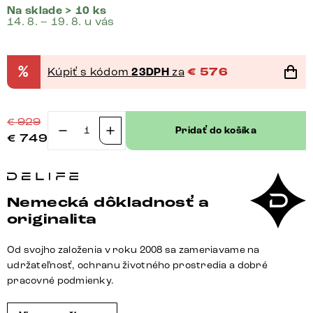
Na sklade > 10 ks
14. 8. – 19. 8. u vás
%
Kúpiť s kódom
23DPH
za
€
576
€
929
Pridať do košíka
€
749
množstvo
Konzolový
stolík
Edge
Nemecká dôkladnosť a
zaoblený
originalita
tvar
180×40
Od svojho založenia v roku 2008 sa zameriavame na
cm
udržateľnosť, ochranu životného prostredia a dobré
keramika
pracovné podmienky.
Patagonia