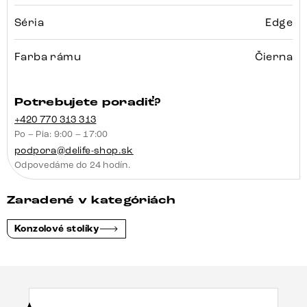
Séria
Edge
Farba rámu
Čierna
Potrebujete poradiť?
+420 770 313 313
Po – Pia: 9:00 – 17:00
podpora@delife-shop.sk
Odpovedáme do 24 hodín.
Zaradené v kategóriách
Konzolové stolíky