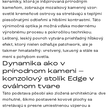
keramiky, ktorá je inšpirovaná prírodným
kameňom, zobrazuje mozaikový kamenný vzor:
svetlé kremeňové ostrovy sa stretávajú s teplými
piesočnatými odtieňmi a hlbšími kontrastmi. Táto
výnimočná optika je možná vďaka modernému
výrobnému procesu s pokročilou technikou.
Leštený, lesklý povrch vytvára priehľadný hĺbkový
efekt, ktorý nielen odhaľuje patchwork, ale je
takmer hmatateľný: vrstvený, luxusný a stále sa
mení s pohybom svetla.
Dynamika ako v
prírodnom kameni –
konzolový stolík Edge v
oválnom tvare
Táto podstava pôsobí ako zložená architektúra: dve
mohutné, šikmo postavené kovové plochy sa
stretávajú s presne umiestnenou vzperou a