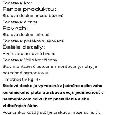
Podstava: kov
Farba produktu:
Stolová doska: hnedo-béžová
Podstava: čierna
Povrch:
Stolová doska: leštená
Podstava: práškovo lakovaná
Ďalšie detaily:
Hrana stola: rovná hrana
Podstava: Velio kov čierny
Stav montáže: čiastočne zmontovaný, nohy je
potrebné namontovať
Hmotnosť v kg: 47
Stolová doska je vyrobená z jedného celistvého
keramického plátu a získava svoju jedinečnosť v
harmonickom celku bez prerušenia alebo
viditeľných škár.
Poznámka: každý stôl je unikát a môže sa líšiť v