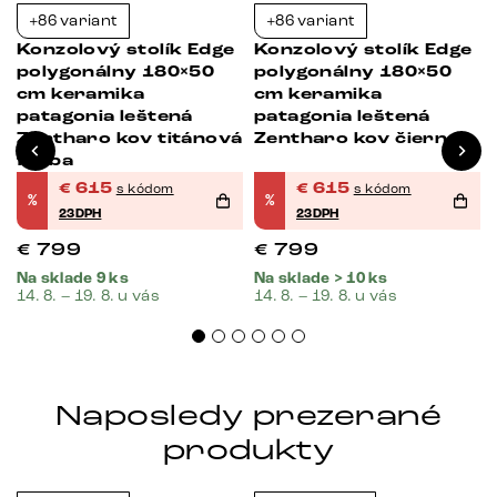
+86 variant
+86 variant
-23%
-23%
Konzolový stolík Edge
Konzolový stolík Edge
polygonálny 180×50
polygonálny 180×50
cm keramika
cm keramika
patagonia leštená
patagonia leštená
Zentharo kov titánová
Zentharo kov čierna
farba
€
615
€
615
s kódom
s kódom
%
%
23DPH
23DPH
€
799
€
799
Na sklade 9 ks
Na sklade > 10 ks
14. 8. – 19. 8. u vás
14. 8. – 19. 8. u vás
Naposledy prezerané
produkty