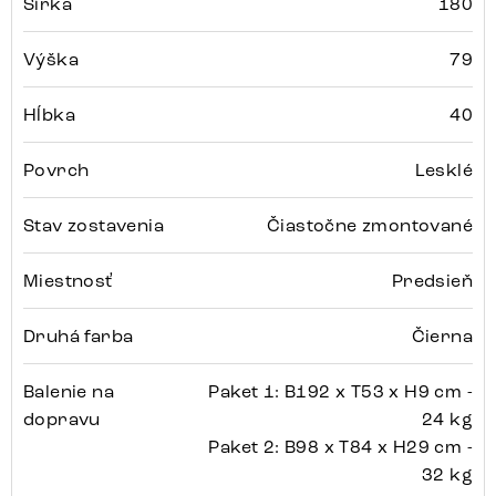
Šírka
180
Výška
79
Hĺbka
40
Povrch
Lesklé
Stav zostavenia
Čiastočne zmontované
Miestnosť
Predsieň
Druhá farba
Čierna
Balenie na
Paket 1: B192 x T53 x H9 cm -
dopravu
24 kg
Paket 2: B98 x T84 x H29 cm -
32 kg