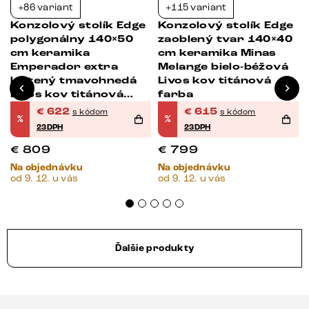
+86 variant
+115 variant
-23%
-23%
Konzolový stolík Edge
Konzolový stolík Edge
polygonálny 140×50
zaoblený tvar 140×40
cm keramika
cm keramika Minas
Emperador extra
Melange bielo-béžová
leštený tmavohnedá
Livos kov titánová
Livos kov titánová
farba
farba
€
622
€
615
s kódom
s kódom
%
%
23DPH
23DPH
€
809
€
799
Na objednávku
Na objednávku
od 9. 12. u vás
od 9. 12. u vás
Ďalšie produkty