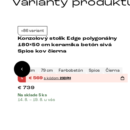
Varianty produkt
+86 variant
3%
-23%
Konzolový stolík Edge polygonálny
180×50 cm keramika betón sivá
Spios kov čierna
180 cm
79 cm
Farbobetón
Spios
Čierna
%
€
569
s kódom
23DPH
€
739
Na sklade 5 ks
14. 8. – 19. 8. u vás