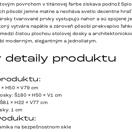
tovým povrchom v titánovej farbe získava podnož Spio
ch pôsobí jemne matne a necháva svetlo decentne hrať
ársky tvarované prvky vystupujú nahor a sú spojené 
ktorý vytvára napätie a zároveň pôsobí prekvapivo ľahk
edzi čistou plochou stolovej dosky a architektonicko
obí moderným, elegantným a jednoliatym.
 detaily produktu
roduktu:
 × H50 × V79 cm
dosky: Š180 × H50 × V1 cm
Š81 × H22 × V77 cm
sky: 1 cm
roduktu:
ramika na bezpečnostnom skle