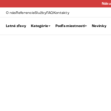
Náku
O nás
Referencie
Služby
FAQ
Kontakty
Letné zľavy
Kategórie
Podľa miestností
Novinky