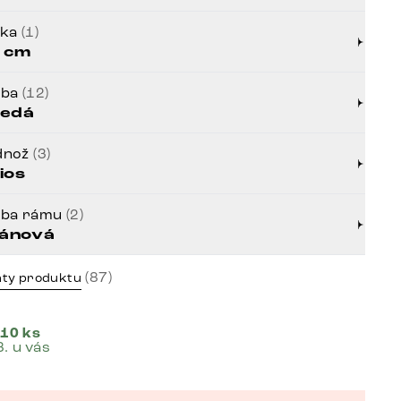
bka
(1)
 cm
rba
(12)
edá
dnož
(3)
ios
rba rámu
(2)
tánová
(87)
nty produktu
 10 ks
8. u vás