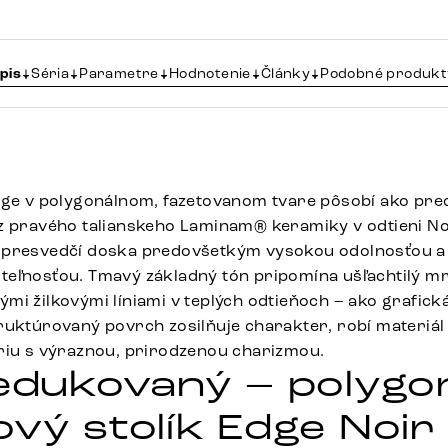
pis
Séria
Parametre
Hodnotenie
Články
Podobné produkt
dge v polygonálnom, fazetovanom tvare pôsobí ako prec
z pravého talianskeho Laminam® keramiky v odtieni N
 presvedčí doska predovšetkým vysokou odolnosťou a
teľnosťou. Tmavý základný tón pripomína ušľachtilý m
i žilkovými líniami v teplých odtieňoch – ako grafická
ruktúrovaný povrch zosilňuje charakter, robí materiá
riu s výraznou, prirodzenou charizmou.
redukovaný – polygo
ový stolík Edge Noir