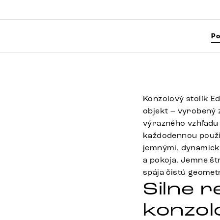
Po
Konzolový stolík E
objekt – vyrobený 
výrazného vzhľadu
každodennou použi
jemnými, dynamickým
a pokoja. Jemne št
spája čistú geomet
Silne 
konzol