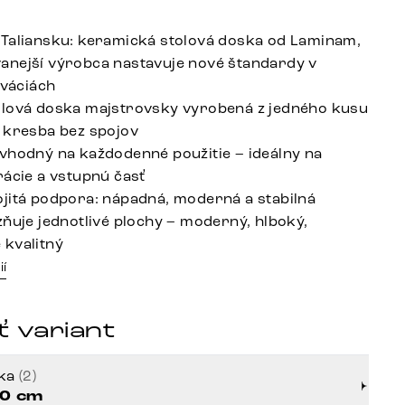
Taliansku: keramická stolová doska od Laminam,
nejší výrobca nastavuje nové štandardy v
ováciách
lová doska majstrovsky vyrobená z jedného kusu
 kresba bez spojov
vhodný na každodenné použitie – ideálny na
rácie a vstupnú časť
jitá podpora: nápadná, moderná a stabilná
zňuje jednotlivé plochy – moderný, hlboký,
kvalitný
ií
 variant
rka
(2)
0 cm