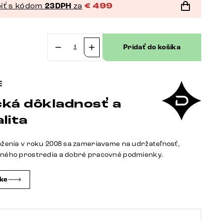
iť s kódom
23DPH
za
€
499
Pridať do košíka
množstvo
Konzolový
stolík
Edge
ká dôkladnosť a
polygonálny
180×50
lita
cm
keramika
oženia v roku 2008 sa zameriavame na udržateľnosť,
Laminam®
tného prostredia a dobré pracovné podmienky.
Noir
Desir
čke
hnedá
Spios
kov