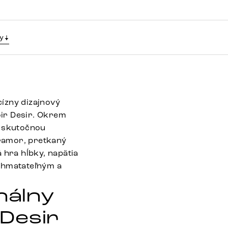
y
ízny dizajnový
oir Desir. Okrem
 skutočnou
ramor, pretkaný
 hra hĺbky, napätia
l hmatateľným a
nálny
 Desir