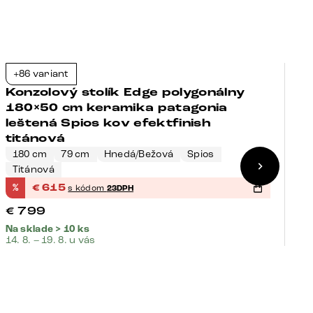
+86 variant
+
-23%
Konzolový stolík Edge polygonálny
K
180×50 cm keramika patagonia
1
leštená Spios kov efektfinish
l
titánová
180 cm
79 cm
Hnedá/Bežová
Spios
Titánová
1
%
€
615
%
s kódom
23DPH
€
€
799
€
Na sklade > 10 ks
Na
14. 8. – 19. 8. u vás
14.