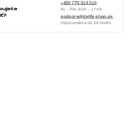
efektový
+420 770 313 313
bujete
Po – Pia: 9:00 – 17:00
povrch
ť?
podpora@delife-shop.sk
titánová
Odpovedáme do 24 hodín.