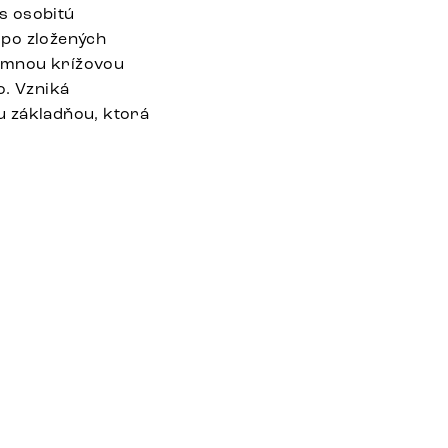
s osobitú
 po zložených
jemnou krížovou
o. Vzniká
u základňou, ktorá