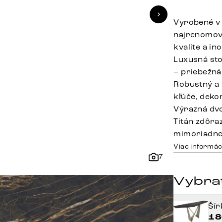
Vyrobené v 
najrenomova
kvalite a in
Luxusná sto
– priebežná
Robustný a 
kľúče, deko
Výrazná dvo
Titán zdôra
mimoriadne 
Viac informác
7
Vybrať
Ší
18