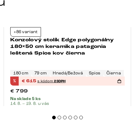
u
+86 variant
-23%
Konzolový stolík Edge polygonálny
180×50 cm keramika patagonia
leštená Spios kov čierna
180 cm
79 cm
Hnedá/Bežová
Spios
Čierna
%
€
615
s kódom
23DPH
€
799
Na sklade 5 ks
14. 8. – 19. 8. u vás