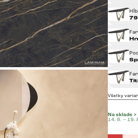
Hĺ
79
Fa
Hn
Po
Sp
Fa
Ti
Všetky varia
Na sklade >
14. 8. – 19. 