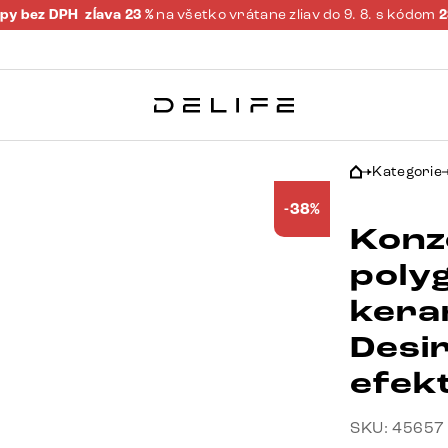
py bez DPH
zĺava 23 %
na všetko vrátane zliav do 9. 8. s kódom
Kategorie
-38%
Konz
poly
kera
Desi
efek
SKU: 45657