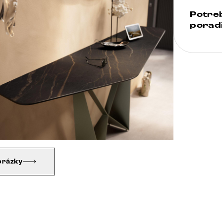
Potre
poradi
brázky