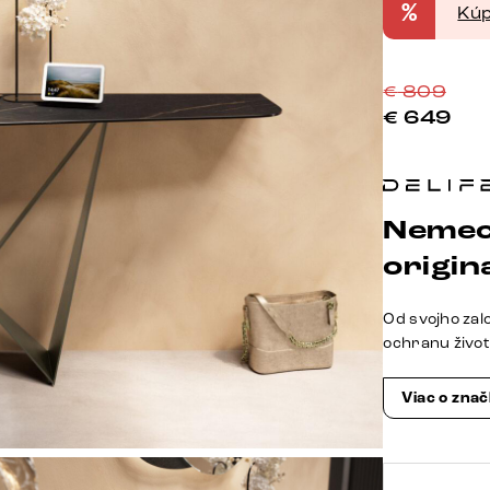
%
Kúp
€
809
€
649
Nemec
origina
Od svojho zal
ochranu živo
Viac o zna