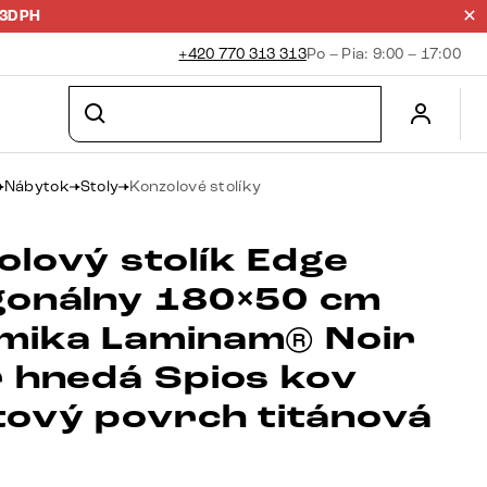
23DPH
+420 770 313 313
Po – Pia: 9:00 – 17:00
Nábytok
Stoly
Konzolové stolíky
olový stolík Edge
gonálny 180×50 cm
mika Laminam® Noir
r hnedá Spios kov
tový povrch titánová