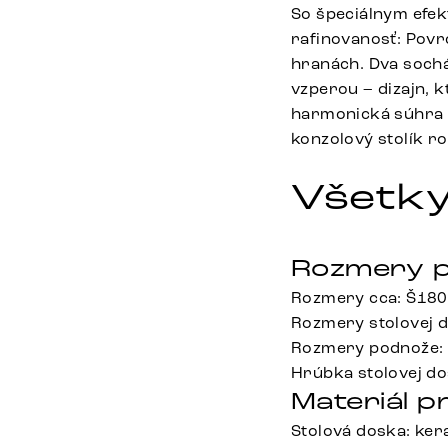
So špeciálnym efek
rafinovanosť: Povr
hranách. Dva soch
vzperou – dizajn, 
harmonická súhra m
konzolový stolík r
Všetky
Rozmery p
Rozmery cca: Š180
Rozmery stolovej 
Rozmery podnože: 
Hrúbka stolovej do
Materiál p
Stolová doska: ke