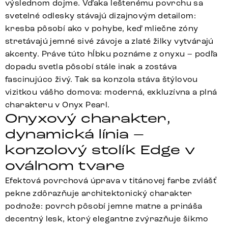
výslednom dojme. Vďaka leštenému povrchu sa
svetelné odlesky stávajú dizajnovým detailom:
kresba pôsobí ako v pohybe, keď mliečne zóny
stretávajú jemné sivé závoje a zlaté žilky vytvárajú
akcenty. Práve túto hĺbku poznáme z onyxu – podľa
dopadu svetla pôsobí stále inak a zostáva
fascinujúco živý. Tak sa konzola stáva štýlovou
vizitkou vášho domova: moderná, exkluzívna a plná
charakteru v Onyx Pearl.
Onyxový charakter,
dynamická línia –
konzolový stolík Edge v
oválnom tvare
Efektová povrchová úprava v titánovej farbe zvlášť
pekne zdôrazňuje architektonický charakter
podnože: povrch pôsobí jemne matne a prináša
decentný lesk, ktorý elegantne zvýrazňuje šikmo