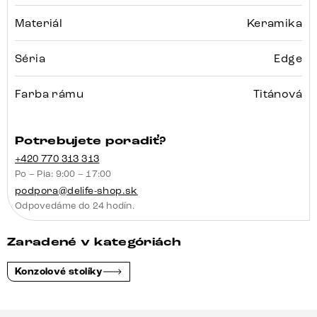
Materiál
Keramika
Séria
Edge
Farba rámu
Titánová
Potrebujete poradiť?
+420 770 313 313
Po – Pia: 9:00 – 17:00
podpora@delife-shop.sk
Odpovedáme do 24 hodín.
Zaradené v kategóriách
Konzolové stolíky