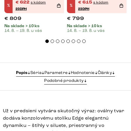
€
622
€
615
s kódom
s kódom
%
%
23DPH
23DPH
€
809
€
799
Na sklade > 10 ks
Na sklade > 10 ks
14. 8. – 19. 8. u vás
14. 8. – 19. 8. u vás
Popis
Séria
Parametre
Hodnotenie
Články
Podobné produkty
Už v predsieni vytvára skutočný výraz: oválny tvar
dodáva konzolovému stolíku Edge elegantnú
dynamiku – štíhly v siluete, priestranný vo