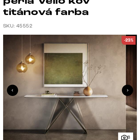
perla Velio kov
titánová farba
SKU: 45552
-23%
8