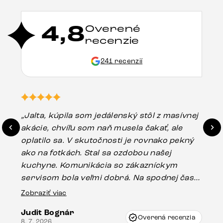
4,8
Overené
recenzie
241 recenzií
„Jalta, kúpila som jedálenský stôl z masívnej
„O
akácie, chvíľu som naň musela čakať, ale
in
oplatilo sa. V skutočnosti je rovnako pekný
st
ako na fotkách. Stal sa ozdobou našej
ús
kuchyne. Komunikácia so zákazníckym
sp
servisom bola veľmi dobrá. Na spodnej časti
Es
stola bolo malé poškodenie, pravdepodobne
Zobraziť viac
16.
vzniklo pri preprave, ale vďaka pánovi
Judit Bognár
Vincze pri riešení mojej záležitosti pristúpili
Overená recenzia
8. 7. 2026