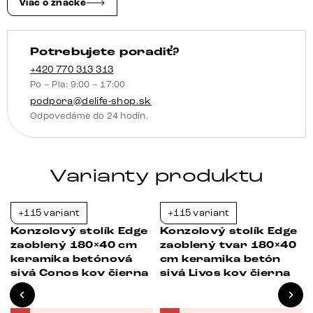
perla
Viac o značke
Velio
kov
Potrebujete poradiť?
titánová
farba
+420 770 313 313
Po – Pia: 9:00 – 17:00
podpora@delife-shop.sk
Odpovedáme do 24 hodín.
Varianty produktu
+115 variant
+115 variant
-23%
-23%
Konzolový stolík Edge
Konzolový stolík Edge
zaoblený 180×40 cm
zaoblený tvar 180×40
keramika betónová
cm keramika betón
sivá Conos kov čierna
sivá Livos kov čierna