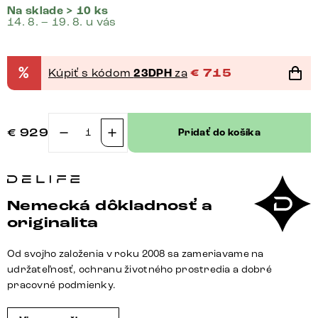
Na sklade > 10 ks
14. 8. – 19. 8. u vás
%
Kúpiť s kódom
23DPH
za
€
715
€
929
Pridať do košíka
množstvo
Konzolový
stolík
Edge
Nemecká dôkladnosť a
zaoblený
originalita
tvar
180×40
Od svojho založenia v roku 2008 sa zameriavame na
cm
udržateľnosť, ochranu životného prostredia a dobré
keramika
pracovné podmienky.
onyx