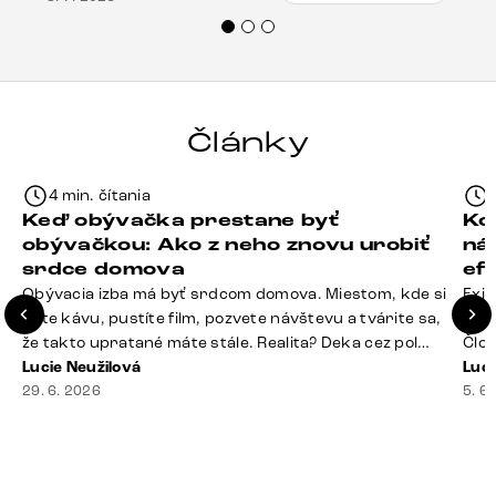
veľmi korektne. Odporúčam produkty Delife
každému.“
Články
4 min. čítania
Keď obývačka prestane byť
Ko
obývačkou: Ako z neho znovu urobiť
ná
srdce domova
ef
Obývacia izba má byť srdcom domova. Miestom, kde si
Exis
dáte kávu, pustíte film, pozvete návštevu a tvárite sa,
Seda
že takto upratané máte stále. Realita? Deka cez pol
Člov
sedačky, ovládač záhadne zmizol, konferenčný stolík
Lucie Neužilová
veľm
Luci
slúži ako odkladisko všetkého od účteniek po balzam
29. 6. 2026
si n
5. 6
na pery a niekde medzi vankúšmi možno žije stará
nezi
sušienka. Dobrá správa? Aj obývačka, [&hellip;]
ste
nevy