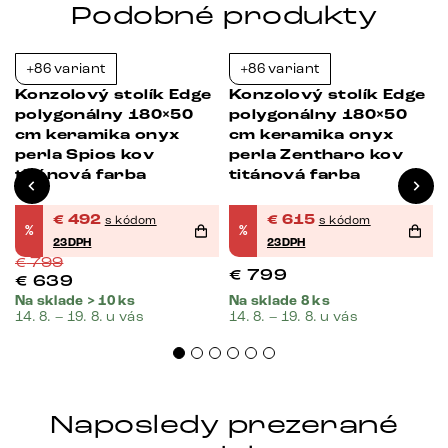
Podobné produkty
+86 variant
+86 variant
-38%
-23%
Konzolový stolík Edge
Konzolový stolík Edge
polygonálny 180×50
polygonálny 180×50
cm keramika onyx
cm keramika onyx
perla Spios kov
perla Zentharo kov
titánová farba
titánová farba
€
492
€
615
s kódom
s kódom
%
%
23DPH
23DPH
€
799
€
799
€
639
Na sklade > 10 ks
Na sklade 8 ks
14. 8. – 19. 8. u vás
14. 8. – 19. 8. u vás
Naposledy prezerané