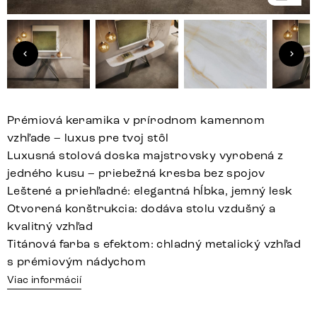
Prémiová keramika v prírodnom kamennom
vzhľade – luxus pre tvoj stôl
Luxusná stolová doska majstrovsky vyrobená z
jedného kusu – priebežná kresba bez spojov
Leštené a priehľadné: elegantná hĺbka, jemný lesk
Otvorená konštrukcia: dodáva stolu vzdušný a
kvalitný vzhľad
Titánová farba s efektom: chladný metalický vzhľad
s prémiovým nádychom
Viac informácií