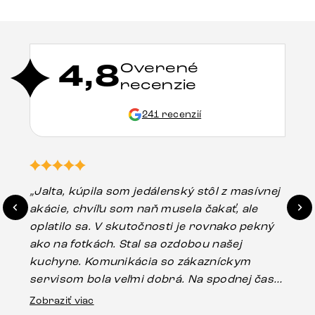
4,8
Overené
recenzie
241 recenzií
„Jalta, kúpila som jedálenský stôl z masívnej
„O
akácie, chvíľu som naň musela čakať, ale
in
oplatilo sa. V skutočnosti je rovnako pekný
st
ako na fotkách. Stal sa ozdobou našej
ús
kuchyne. Komunikácia so zákazníckym
sp
servisom bola veľmi dobrá. Na spodnej časti
Es
stola bolo malé poškodenie, pravdepodobne
Zobraziť viac
16.
vzniklo pri preprave, ale vďaka pánovi