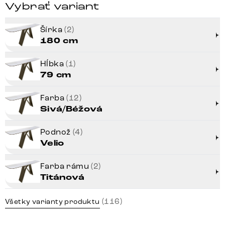
Vybrať variant
Šírka
(2)
180 cm
Hĺbka
(1)
79 cm
Farba
(12)
Sivá/Béžová
Podnož
(4)
Velio
Farba rámu
(2)
Titánová
(116)
Všetky varianty produktu