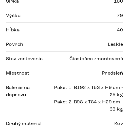
Šírka
180
Výška
79
Hĺbka
40
Povrch
Lesklé
Stav zostavenia
Čiastočne zmontované
Miestnosť
Predsieň
Balenie na
Paket 1: B192 x T53 x H9 cm -
dopravu
25 kg
Paket 2: B98 x T84 x H29 cm -
33 kg
Druhý materiál
Kov