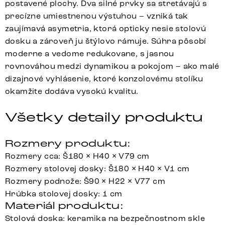
postavené plochy. Dva silné prvky sa stretávajú s
precízne umiestnenou výstuhou – vzniká tak
zaujímavá asymetria, ktorá opticky nesie stolovú
dosku a zároveň ju štýlovo rámuje. Súhra pôsobí
moderne a vedome redukovane, s jasnou
rovnováhou medzi dynamikou a pokojom – ako malé
dizajnové vyhlásenie, ktoré konzolovému stolíku
okamžite dodáva vysokú kvalitu.
Všetky detaily produktu
Rozmery produktu:
Rozmery cca: Š180 × H40 × V79 cm
Rozmery stolovej dosky: Š180 × H40 × V1 cm
Rozmery podnože: Š90 × H22 × V77 cm
Hrúbka stolovej dosky: 1 cm
Materiál produktu:
Stolová doska: keramika na bezpečnostnom skle