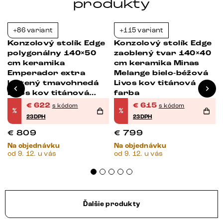
produkty
+86 variant
+115 variant
-23%
-23%
Konzolový stolík Edge
Konzolový stolík Edge
0
polygonálny 140×50
zaoblený tvar 140×40
cm keramika
cm keramika Minas
Emperador extra
Melange bielo-béžová
leštený tmavohnedá
Livos kov titánová
Livos kov titánová
farba
farba
€
622
€
615
s kódom
s kódom
%
%
23DPH
23DPH
€
809
€
799
Na objednávku
Na objednávku
od 9. 12. u vás
od 9. 12. u vás
Ďalšie produkty