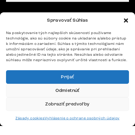
Potrebujete radu? Ozvite sa.
Spravovať Súhlas
+420 770 313 313
Po – Pia: 9:00 – 17:00
Na poskytovanie tých najlepších skúseností používame
podpora@delife-shop.sk
technológie, ako sú súbory cookie na ukladanie a/alebo prístup
k informáciám o zariadení. Súhlas s týmito technológiami nám
Odpovedáme do 24 hodín.
umožní spracovávať údaje, ako je správanie pri prehliadaní
alebo jedinečné ID na tejto stránke. Nesúhlas alebo odvolanie
súhlasu môže nepriaznivo ovplyvniť určité vlastnosti a funkcie.
Google recenzie
4,8
Prijať
Odmietnúť
Zobraziť predvoľby
Doprava
Zásady cookies
Vyhlásenie o ochrane osobných údajov
Platby