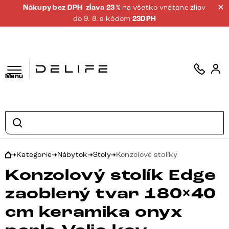
Nákupy bez DPH
zĺava 23 %
na všetko vrátane zliav
do 9. 8. s kódom
23DPH
Menu
Kategorie
Nábytok
Stoly
Konzolové stolíky
Konzolový stolík Edge
zaoblený tvar 180×40
cm keramika onyx