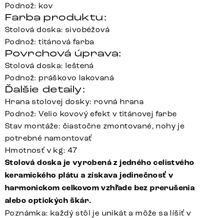
Podnož: kov
Farba produktu:
Stolová doska: sivobéžová
Podnož: titánová farba
Povrchová úprava:
Stolová doska: leštená
Podnož: práškovo lakovaná
Ďalšie detaily:
Hrana stolovej dosky: rovná hrana
Podnož: Velio kovový efekt v titánovej farbe
Stav montáže: čiastočne zmontované, nohy je
potrebné namontovať
Hmotnosť v kg: 47
Stolová doska je vyrobená z jedného celistvého
keramického plátu a získava jedinečnosť v
harmonickom celkovom vzhľade bez prerušenia
alebo optických škár.
Poznámka: každý stôl je unikát a môže sa líšiť v