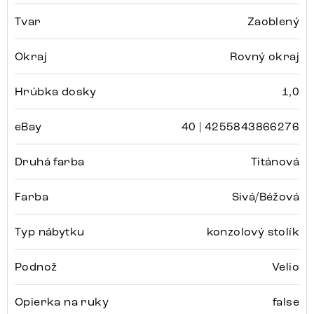
Tvar
Zaoblený
Okraj
Rovný okraj
Hrúbka dosky
1,0
eBay
40 | 4255843866276
Druhá farba
Titánová
Farba
Sivá/Béžová
Typ nábytku
konzolový stolík
Podnož
Velio
Opierka na ruky
false