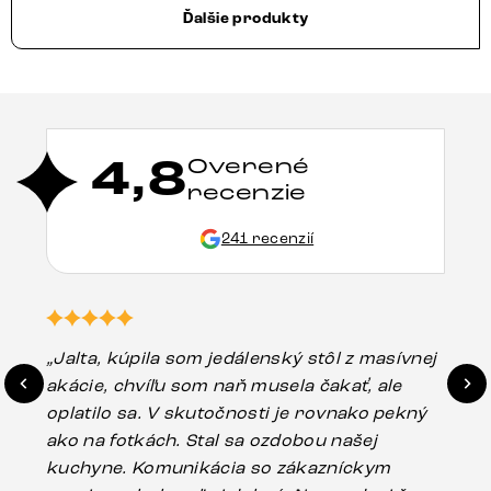
Ďalšie produkty
4,8
Overené
recenzie
241 recenzií
„Jalta, kúpila som jedálenský stôl z masívnej
„O
akácie, chvíľu som naň musela čakať, ale
in
oplatilo sa. V skutočnosti je rovnako pekný
st
ako na fotkách. Stal sa ozdobou našej
ús
kuchyne. Komunikácia so zákazníckym
sp