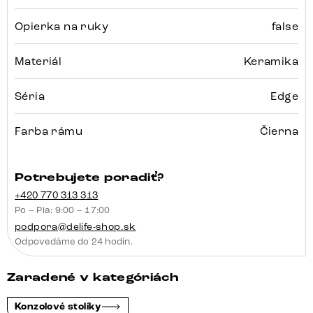
Opierka na ruky
false
Materiál
Keramika
Séria
Edge
Farba rámu
Čierna
Potrebujete poradiť?
+420 770 313 313
Po – Pia: 9:00 – 17:00
podpora@delife-shop.sk
Odpovedáme do 24 hodín.
Zaradené v kategóriách
Konzolové stolíky