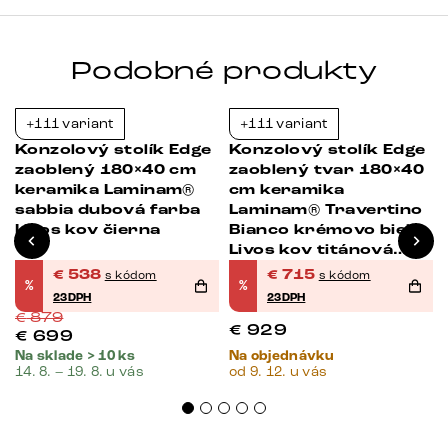
Podobné produkty
+111 variant
+111 variant
-39%
-23%
Konzolový stolík Edge
Konzolový stolík Edge
zaoblený 180×40 cm
zaoblený tvar 180×40
keramika Laminam®
cm keramika
sabbia dubová farba
Laminam® Travertino
Livos kov čierna
Bianco krémovo biela
Livos kov titánová
farba efekt
€
538
€
715
s kódom
s kódom
%
%
23DPH
23DPH
€
879
€
929
€
699
Na sklade > 10 ks
Na objednávku
14. 8. – 19. 8. u vás
od 9. 12. u vás