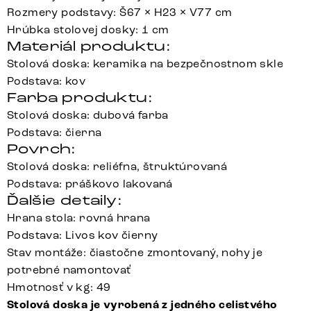
Rozmery podstavy: Š67 × H23 × V77 cm
Hrúbka stolovej dosky: 1 cm
Materiál produktu:
Stolová doska: keramika na bezpečnostnom skle
Podstava: kov
Farba produktu:
Stolová doska: dubová farba
Podstava: čierna
Povrch:
Stolová doska: reliéfna, štruktúrovaná
Podstava: práškovo lakovaná
Ďalšie detaily:
Hrana stola: rovná hrana
Podstava: Livos kov čierny
Stav montáže: čiastočne zmontovaný, nohy je
potrebné namontovať
Hmotnosť v kg: 49
Stolová doska je vyrobená z jedného celistvého