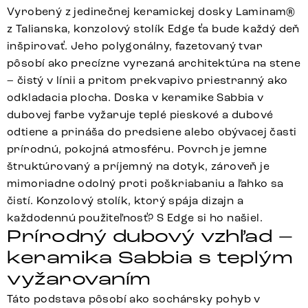
Vyrobený z jedinečnej keramickej dosky Laminam®
z Talianska, konzolový stolík Edge ťa bude každý deň
inšpirovať. Jeho polygonálny, fazetovaný tvar
pôsobí ako precízne vyrezaná architektúra na stene
– čistý v línii a pritom prekvapivo priestranný ako
odkladacia plocha. Doska v keramike Sabbia v
dubovej farbe vyžaruje teplé pieskové a dubové
odtiene a prináša do predsiene alebo obývacej časti
prírodnú, pokojná atmosféru. Povrch je jemne
štruktúrovaný a príjemný na dotyk, zároveň je
mimoriadne odolný proti poškriabaniu a ľahko sa
čistí. Konzolový stolík, ktorý spája dizajn a
každodennú použiteľnosť? S Edge si ho našiel.
Prírodný dubový vzhľad –
keramika Sabbia s teplým
vyžarovaním
Táto podstava pôsobí ako sochársky pohyb v