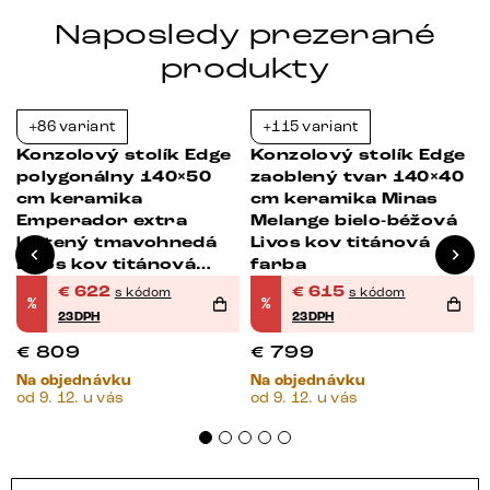
Naposledy prezerané
produkty
+86 variant
+115 variant
-23%
-23%
Konzolový stolík Edge
Konzolový stolík Edge
polygonálny 140×50
zaoblený tvar 140×40
cm keramika
cm keramika Minas
Emperador extra
Melange bielo-béžová
leštený tmavohnedá
Livos kov titánová
Livos kov titánová
farba
farba
€
622
€
615
s kódom
s kódom
%
%
23DPH
23DPH
€
809
€
799
Na objednávku
Na objednávku
od 9. 12. u vás
od 9. 12. u vás