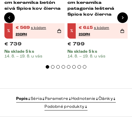
cm keramika betón
cm keramika
sivá Spios kov čierna
patagonia leštená
Spios kov čierna
€
569
€
615
s kódom
s kódom
%
%
23DPH
23DPH
€
739
€
799
Na sklade 5 ks
Na sklade 5 ks
14. 8. – 19. 8. u vás
14. 8. – 19. 8. u vás
Popis
Séria
Parametre
Hodnotenie
Články
Podobné produkty