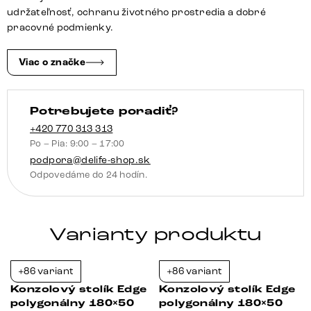
keramika
udržateľnosť, ochranu životného prostredia a dobré
Laminam®
pracovné podmienky.
Sabbia
dubová
Viac o značke
farba
Livos
Potrebujete poradiť?
kov
čierna
+420 770 313 313
Po – Pia: 9:00 – 17:00
podpora@delife-shop.sk
Odpovedáme do 24 hodín.
Varianty produktu
+86 variant
+86 variant
-23%
-23%
Konzolový stolík Edge
Konzolový stolík Edge
polygonálny 180×50
polygonálny 180×50