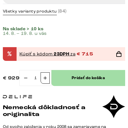
(84)
Všetky varianty produktu
Na sklade > 10 ks
14. 8. – 19. 8. u vás
%
Kúpiť s kódom
23DPH
za
€
715
€
929
Pridať do košíka
množstvo
Konzolový
stolík
Edge
Nemecká dôkladnosť a
polygonálny
originalita
180×50
cm
Od svojho založenia v roku 2008 sa zameriavame na