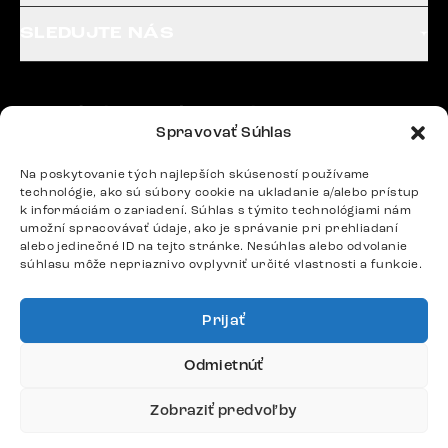
SLEDUJTE NÁS
Potrebujete radu? Ozvite sa.
Spravovať Súhlas
+420 770 313 313
Po – Pia: 9:00 – 17:00
Na poskytovanie tých najlepších skúseností používame
podpora@delife-shop.sk
technológie, ako sú súbory cookie na ukladanie a/alebo prístup
Odpovedáme do 24 hodín.
k informáciám o zariadení. Súhlas s týmito technológiami nám
umožní spracovávať údaje, ako je správanie pri prehliadaní
alebo jedinečné ID na tejto stránke. Nesúhlas alebo odvolanie
súhlasu môže nepriaznivo ovplyvniť určité vlastnosti a funkcie.
Google recenzie
4,8
Prijať
Odmietnúť
Zobraziť predvoľby
Doprava