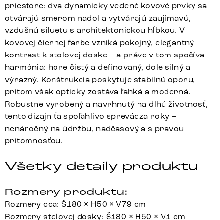
priestore: dva dynamicky vedené kovové prvky sa
otvárajú smerom nadol a vytvárajú zaujímavú,
vzdušnú siluetu s architektonickou hĺbkou. V
kovovej čiernej farbe vzniká pokojný, elegantný
kontrast k stolovej doske – a práve v tom spočíva
harmónia: hore čistý a definovaný, dole silný a
výrazný. Konštrukcia poskytuje stabilnú oporu,
pritom však opticky zostáva ľahká a moderná.
Robustne vyrobený a navrhnutý na dlhú životnosť,
tento dizajn ťa spoľahlivo sprevádza roky –
nenáročný na údržbu, nadčasový a s pravou
prítomnosťou.
Všetky detaily produktu
Rozmery produktu:
Rozmery cca: Š180 × H50 × V79 cm
Rozmery stolovej dosky: Š180 × H50 × V1 cm