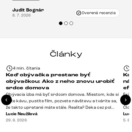
vzniklo pri preprave, ale vďaka pánovi
Judit Bognár
Vincze pri riešení mojej záležitosti pristúpili
Overená recenzia
8. 7. 2026
veľmi korektne. Odporúčam produkty Delife
každému.“
Články
4 min. čítania
Keď obývačka prestane byť
Ko
obývačkou: Ako z neho znovu urobiť
ná
srdce domova
ef
Obývacia izba má byť srdcom domova. Miestom, kde si
Exis
dáte kávu, pustíte film, pozvete návštevu a tvárite sa,
Seda
že takto upratané máte stále. Realita? Deka cez pol
Člov
sedačky, ovládač záhadne zmizol, konferenčný stolík
Lucie Neužilová
veľm
Luci
slúži ako odkladisko všetkého od účteniek po balzam
29. 6. 2026
si n
5. 6
na pery a niekde medzi vankúšmi možno žije stará
nezi