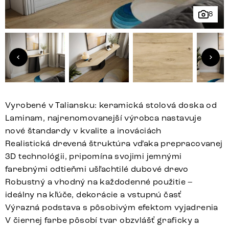
8
Vyrobené v Taliansku: keramická stolová doska od
Laminam, najrenomovanejší výrobca nastavuje
nové štandardy v kvalite a inováciách
Realistická drevená štruktúra vďaka prepracovanej
3D technológii, pripomína svojimi jemnými
farebnými odtieňmi ušľachtilé dubové drevo
Robustný a vhodný na každodenné použitie –
ideálny na kľúče, dekorácie a vstupnú časť
Výrazná podstava s pôsobivým efektom vyjadrenia
V čiernej farbe pôsobí tvar obzvlášť graficky a