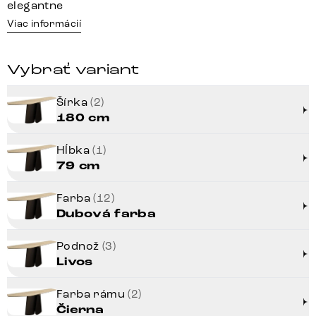
elegantne
Viac informácií
Vybrať variant
Šírka
(2)
180 cm
Hĺbka
(1)
79 cm
Farba
(12)
Dubová farba
Podnož
(3)
Livos
Farba rámu
(2)
Čierna