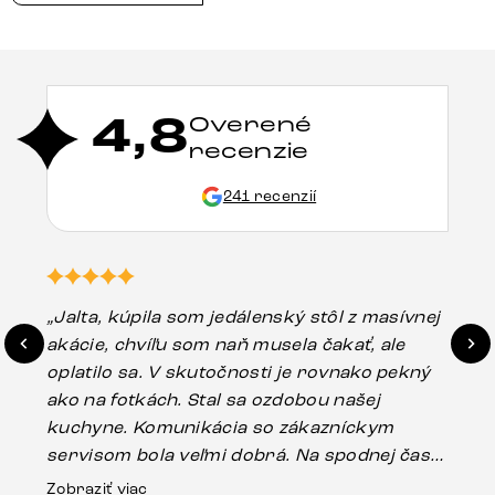
4,8
Overené
recenzie
241 recenzií
„Jalta, kúpila som jedálenský stôl z masívnej
„O
akácie, chvíľu som naň musela čakať, ale
in
oplatilo sa. V skutočnosti je rovnako pekný
st
ako na fotkách. Stal sa ozdobou našej
ús
kuchyne. Komunikácia so zákazníckym
sp
servisom bola veľmi dobrá. Na spodnej časti
Es
stola bolo malé poškodenie, pravdepodobne
Zobraziť viac
16.