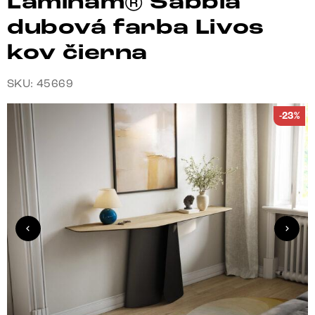
Laminam® Sabbia
dubová farba Livos
kov čierna
SKU: 45669
-23%