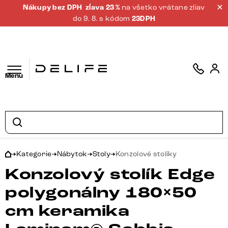
Nákupy bez DPH
zĺava 23 %
na všetko vrátane zliav
do 9. 8. s kódom
23DPH
Menu
Kategorie
Nábytok
Stoly
Konzolové stolíky
Konzolový stolík Edge
polygonálny 180×50
cm keramika