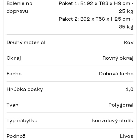
Balenie na
Paket 1: B192 x T63 x H9 cm -
dopravu
25 kg
Paket 2: B92 x T56 x H25 cm -
35 kg
Druhý materiál
Kov
Okraj
Rovný okraj
Farba
Dubová farba
Hrúbka dosky
1,0
Tvar
Polygonal
Typ nábytku
konzolový stolík
Podnož
Livos