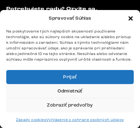
Potrebujete radu? Ozvite sa.
+420 770 313 313
Spravovať Súhlas
Po – Pia: 9:00 – 17:00
podpora@delife-shop.sk
Na poskytovanie tých najlepších skúseností používame
technológie, ako sú súbory cookie na ukladanie a/alebo prístup
Odpovedáme do 24 hodín.
k informáciám o zariadení. Súhlas s týmito technológiami nám
umožní spracovávať údaje, ako je správanie pri prehliadaní
alebo jedinečné ID na tejto stránke. Nesúhlas alebo odvolanie
súhlasu môže nepriaznivo ovplyvniť určité vlastnosti a funkcie.
Google recenzie
4,8
Prijať
Odmietnúť
Zobraziť predvoľby
Doprava
Zásady cookies
Vyhlásenie o ochrane osobných údajov
Platby