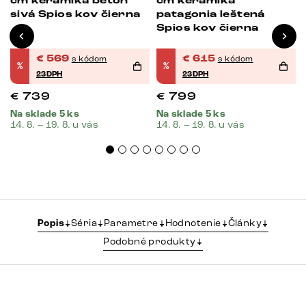
cm keramika betón
cm keramika
sivá Spios kov čierna
patagonia leštená
Spios kov čierna
€
569
€
615
s kódom
s kódom
%
%
23DPH
23DPH
€
739
€
799
Na sklade 5 ks
Na sklade 5 ks
14. 8. – 19. 8. u vás
14. 8. – 19. 8. u vás
Popis
Séria
Parametre
Hodnotenie
Články
Podobné produkty