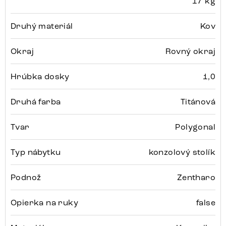
17 kg
Druhý materiál
Kov
Okraj
Rovný okraj
Hrúbka dosky
1,0
Druhá farba
Titánová
Tvar
Polygonal
Typ nábytku
konzolový stolík
Podnož
Zentharo
Opierka na ruky
false