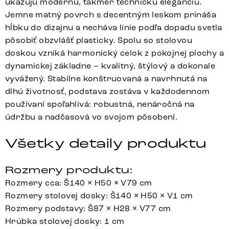
ukazujú modernú, takmer technickú eleganciu.
Jemne matný povrch s decentným leskom prináša
hĺbku do dizajnu a necháva línie podľa dopadu svetla
pôsobiť obzvlášť plasticky. Spolu so stolovou
doskou vzniká harmonický celok z pokojnej plochy a
dynamickej základne – kvalitný, štýlový a dokonale
vyvážený. Stabilne konštruovaná a navrhnutá na
dlhú životnosť, podstava zostáva v každodennom
používaní spoľahlivá: robustná, nenáročná na
údržbu a nadčasová vo svojom pôsobení.
Všetky detaily produktu
Rozmery produktu:
Rozmery cca: Š140 × H50 × V79 cm
Rozmery stolovej dosky: Š140 × H50 × V1 cm
Rozmery podstavy: Š87 × H28 × V77 cm
Hrúbka stolovej dosky: 1 cm