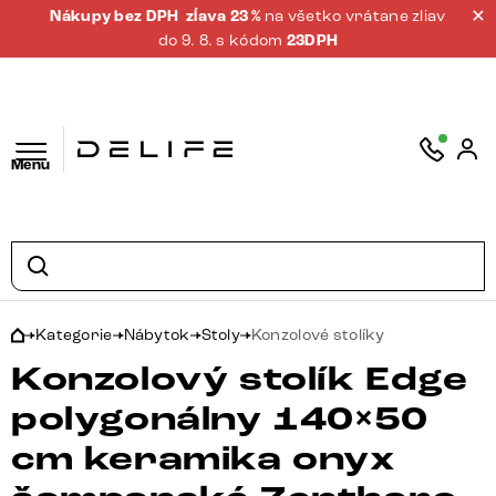
Nákupy bez DPH
zĺava 23 %
na všetko vrátane zliav
do 9. 8. s kódom
23DPH
Menu
Kategorie
Nábytok
Stoly
Konzolové stolíky
Konzolový stolík Edge
polygonálny 140×50
cm keramika onyx