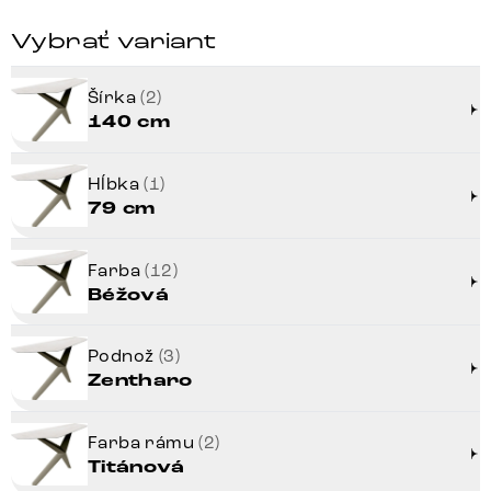
Vybrať variant
Šírka
(2)
140 cm
Hĺbka
(1)
79 cm
Farba
(12)
Béžová
Podnož
(3)
Zentharo
Farba rámu
(2)
Titánová