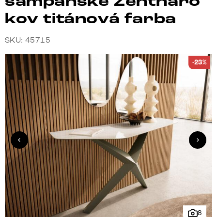
šampanské Zentharo
kov titánová farba
SKU: 45715
-23%
8