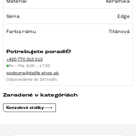
Materiál
Keramika
Séria
Edge
Farba rámu
Titánová
Potrebujete poradiť?
+420 770 313 313
Po – Pia: 9:00 – 17:00
podpora@delife-shop.sk
Odpovedáme do 24 hodín.
Zaradené v kategóriách
Konzolové stolíky