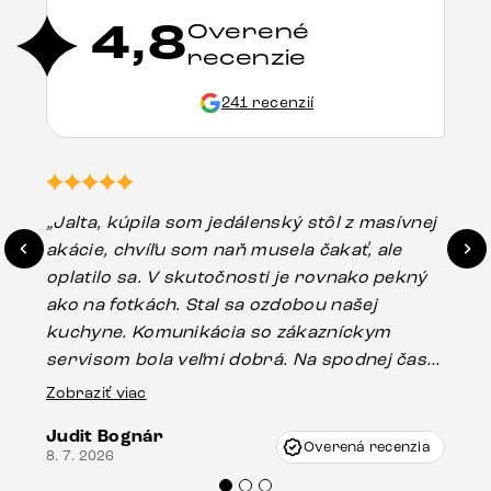
4,8
Overené
recenzie
241 recenzií
„Jalta, kúpila som jedálenský stôl z masívnej
„O
akácie, chvíľu som naň musela čakať, ale
in
oplatilo sa. V skutočnosti je rovnako pekný
st
ako na fotkách. Stal sa ozdobou našej
ús
kuchyne. Komunikácia so zákazníckym
sp
servisom bola veľmi dobrá. Na spodnej časti
Es
stola bolo malé poškodenie, pravdepodobne
Zobraziť viac
16.
vzniklo pri preprave, ale vďaka pánovi
Judit Bognár
Vincze pri riešení mojej záležitosti pristúpili
Overená recenzia
8. 7. 2026
veľmi korektne. Odporúčam produkty Delife