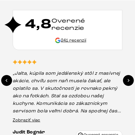
4,8
Overené
recenzie
241 recenzií
„Jalta, kúpila som jedálenský stôl z masívnej
„O
akácie, chvíľu som naň musela čakať, ale
in
oplatilo sa. V skutočnosti je rovnako pekný
st
ako na fotkách. Stal sa ozdobou našej
ús
kuchyne. Komunikácia so zákazníckym
sp
servisom bola veľmi dobrá. Na spodnej časti
Es
stola bolo malé poškodenie, pravdepodobne
Zobraziť viac
16.
vzniklo pri preprave, ale vďaka pánovi
Judit Bognár
Vincze pri riešení mojej záležitosti pristúpili