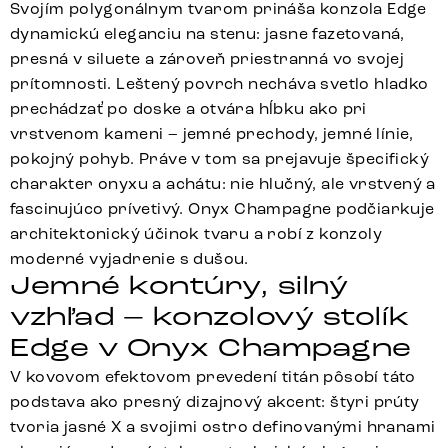
Svojím polygonálnym tvarom prináša konzola Edge
dynamickú eleganciu na stenu: jasne fazetovaná,
presná v siluete a zároveň priestranná vo svojej
prítomnosti. Leštený povrch necháva svetlo hladko
prechádzať po doske a otvára hĺbku ako pri
vrstvenom kameni – jemné prechody, jemné línie,
pokojný pohyb. Práve v tom sa prejavuje špecifický
charakter onyxu a achátu: nie hlučný, ale vrstvený a
fascinujúco prívetivý. Onyx Champagne podčiarkuje
architektonický účinok tvaru a robí z konzoly
moderné vyjadrenie s dušou.
Jemné kontúry, silný
vzhľad – konzolový stolík
Edge v Onyx Champagne
V kovovom efektovom prevedení titán pôsobí táto
podstava ako presný dizajnový akcent: štyri prúty
tvoria jasné X a svojimi ostro definovanými hranami