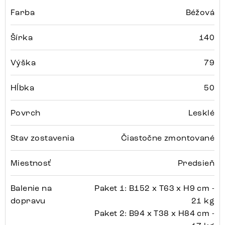
Farba
Béžová
Šírka
140
Výška
79
Hĺbka
50
Povrch
Lesklé
Stav zostavenia
Čiastočne zmontované
Miestnosť
Predsieň
Balenie na
Paket 1: B152 x T63 x H9 cm -
dopravu
21 kg
Paket 2: B94 x T38 x H84 cm -