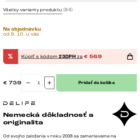
(84)
Všetky varianty produktu
Na objednávku
od 9. 10. u vás
%
Kúpiť s kódom
23DPH
za
€
569
€
739
Pridať do košíka
množstvo
Konzolový
stolík
Edge
Nemecká dôkladnosť a
polygonálny
originalita
140×50
cm
Od svojho založenia v roku 2008 sa zameriavame na