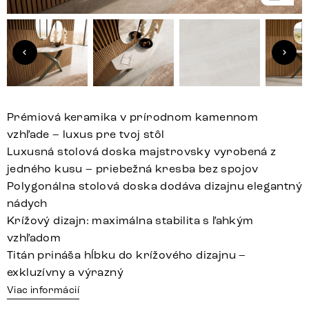
Prémiová keramika v prírodnom kamennom
vzhľade – luxus pre tvoj stôl
Luxusná stolová doska majstrovsky vyrobená z
jedného kusu – priebežná kresba bez spojov
Polygonálna stolová doska dodáva dizajnu elegantný
nádych
Krížový dizajn: maximálna stabilita s ľahkým
vzhľadom
Titán prináša hĺbku do krížového dizajnu –
exkluzívny a výrazný
Viac informácií