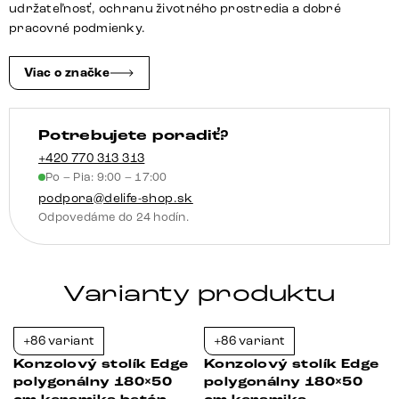
keramika
udržateľnosť, ochranu životného prostredia a dobré
onyx
pracovné podmienky.
šampanské
Zentharo
Viac o značke
kov
titánová
Potrebujete poradiť?
farba
+420 770 313 313
Po – Pia: 9:00 – 17:00
podpora@delife-shop.sk
Odpovedáme do 24 hodín.
Varianty produktu
+86 variant
+86 variant
-23%
-23%
Konzolový stolík Edge
Konzolový stolík Edge
polygonálny 180×50
polygonálny 180×50