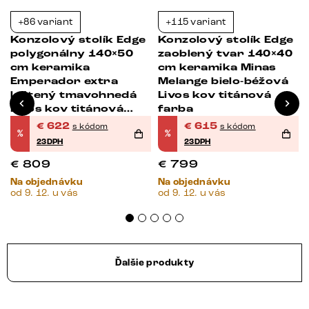
+86 variant
+115 variant
-23%
-23%
Konzolový stolík Edge
Konzolový stolík Edge
0
polygonálny 140×50
zaoblený tvar 140×40
cm keramika
cm keramika Minas
Emperador extra
Melange bielo-béžová
leštený tmavohnedá
Livos kov titánová
Livos kov titánová
farba
farba
€
622
€
615
s kódom
s kódom
%
%
23DPH
23DPH
€
809
€
799
Na objednávku
Na objednávku
od 9. 12. u vás
od 9. 12. u vás
Ďalšie produkty