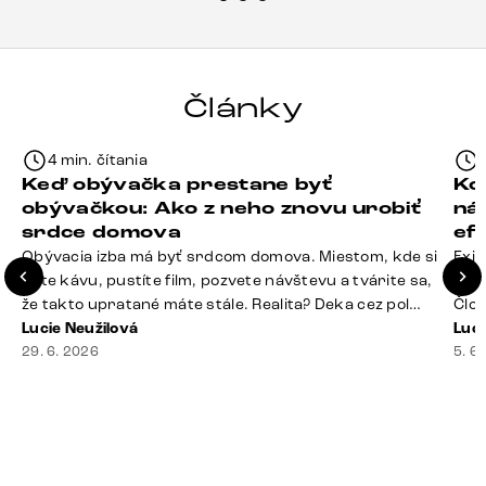
každému.“
Články
4 min. čítania
Keď obývačka prestane byť
Ko
obývačkou: Ako z neho znovu urobiť
ná
srdce domova
ef
Obývacia izba má byť srdcom domova. Miestom, kde si
Exis
dáte kávu, pustíte film, pozvete návštevu a tvárite sa,
Seda
že takto upratané máte stále. Realita? Deka cez pol
Člov
sedačky, ovládač záhadne zmizol, konferenčný stolík
Lucie Neužilová
veľm
Luci
slúži ako odkladisko všetkého od účteniek po balzam
29. 6. 2026
si n
5. 6
na pery a niekde medzi vankúšmi možno žije stará
nezi
sušienka. Dobrá správa? Aj obývačka, [&hellip;]
ste
nevy