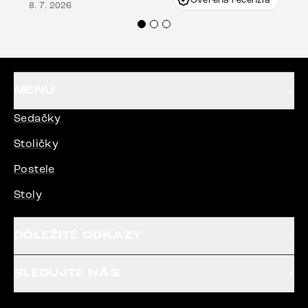
Overená recenzia
8. 7. 2026
veľmi korektne. Odporúčam produkty Delife
každému.“
MENU
Sedačky
Stoličky
Postele
Stoly
DÔLEŽITÉ ODKAZY
SLEDUJTE NÁS