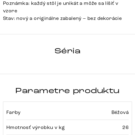
Poznámka: každý stôl je unikát a môže sa líšiť v
vzore
Stav: nový a originálne zabalený – bez dekorácie
HRANA
Séria
Detail celej série
Parametre produktu
Farby
Béžová
Hmotnosť výrobku v kg
26