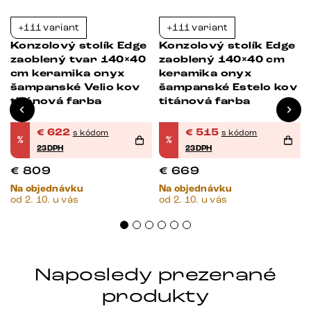
+111 variant
+111 variant
-23%
-23%
Konzolový stolík Edge
Konzolový stolík Edge
zaoblený tvar 140×40
zaoblený 140×40 cm
cm keramika onyx
keramika onyx
šampanské Velio kov
šampanské Estelo kov
titánová farba
titánová farba
€
622
€
515
s kódom
s kódom
%
%
23DPH
23DPH
€
809
€
669
Na objednávku
Na objednávku
od 2. 10. u vás
od 2. 10. u vás
Naposledy prezerané
produkty