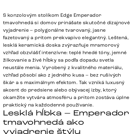
S konzolovým stolíkom Edge Emperador
tmavohnedá si domov prinášate skutočné dizajnové
vyjadrenie – polygonálne tvarovaný, jasne
fazetovaný a pritom prekvapivo elegantný. Leštená,
lesklá keramická doska zvýrazňuje mramorový
vzhľad obzvlášť intenzívne: teplé hnedé tóny, jemné
žilkovanie a živé hĺbky sa podľa dopadu svetla
neustále menia. Vyrobený z kvalitného materiálu,
vzhľad pôsobí ako z jedného kusa – bez rušivých
škár a s maximálnym efektom. Tak vzniká luxusný
akcent do predsiene alebo obývacej izby, ktorý
okamžite vytvára atmosféru a pritom zostáva úplne
praktický na každodenné používanie.
Lesklá hĺbka – Emperador
tmavohnedá ako
vyjadrenie štýlu