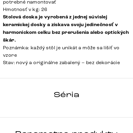
potrebné namontovať
Hmotnosť v kg: 26
Stolová doska je vyrobená z jednej súvislej
keramickej dosky a získava svoju jedinečnosť v
harmonickom celku bez prerušenia alebo optických
škár.
Poznámka: každý stôl je unikát a môže sa líšiť vo
vzore
Stav: nový a originálne zabalený – bez dekorácie
HRANA
Séria
Detail celej série