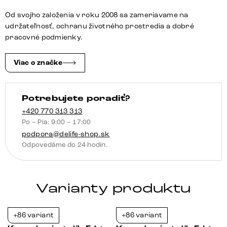
cm
Od svojho založenia v roku 2008 sa zameriavame na
keramika
udržateľnosť, ochranu životného prostredia a dobré
Emperador
pracovné podmienky.
Extra
Lucidato
Viac o značke
tmavohnedá
Zentharo
Potrebujete poradiť?
kov
titánová
+420 770 313 313
Po – Pia: 9:00 – 17:00
farba
podpora@delife-shop.sk
Odpovedáme do 24 hodín.
Varianty produktu
+86 variant
+86 variant
-23%
-23%