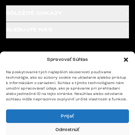
DÔLEŽITÉ ODKAZY
SLEDUJTE NÁS
Potrebujete radu? Ozvite sa.
Spravovať Súhlas
+420 770 313 313
Po – Pia: 9:00 – 17:00
Na poskytovanie tých najlepších skúseností používame
podpora@delife-shop.sk
technológie, ako sú súbory cookie na ukladanie a/alebo prístup
Odpovedáme do 24 hodín.
k informáciám o zariadení. Súhlas s týmito technológiami nám
umožní spracovávať údaje, ako je správanie pri prehliadaní
alebo jedinečné ID na tejto stránke. Nesúhlas alebo odvolanie
súhlasu môže nepriaznivo ovplyvniť určité vlastnosti a funkcie.
Google recenzie
4,8
Prijať
Odmietnúť