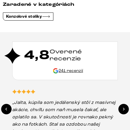
Zaradené v kategóriách
Konzolové stolíky
4,8
Overené
recenzie
241 recenzií
„Jalta, kúpila som jedálenský stôl z masívnej
„O
akácie, chvíľu som naň musela čakať, ale
in
oplatilo sa. V skutočnosti je rovnako pekný
st
ako na fotkách. Stal sa ozdobou našej
ús