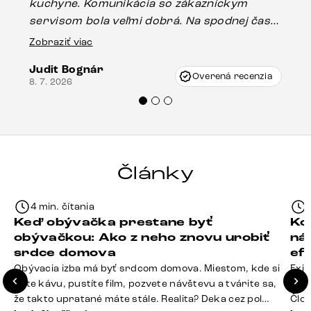
kuchyne. Komunikácia so zákazníckym
sp
servisom bola veľmi dobrá. Na spodnej časti
Es
stola bolo malé poškodenie, pravdepodobne
Zobraziť viac
16.
vzniklo pri preprave, ale vďaka pánovi
Judit Bognár
Vincze pri riešení mojej záležitosti pristúpili
Overená recenzia
8. 7. 2026
veľmi korektne. Odporúčam produkty Delife
každému.“
Články
4 min. čítania
Keď obývačka prestane byť
Ko
obývačkou: Ako z neho znovu urobiť
ná
srdce domova
ef
Obývacia izba má byť srdcom domova. Miestom, kde si
Exis
dáte kávu, pustíte film, pozvete návštevu a tvárite sa,
Seda
že takto upratané máte stále. Realita? Deka cez pol
Člov