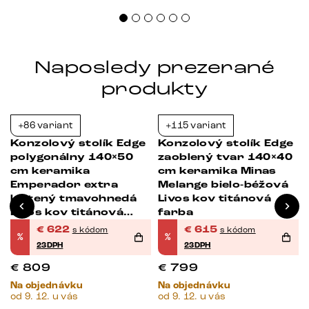
Naposledy prezerané
produkty
+86 variant
+115 variant
-23%
-23%
Konzolový stolík Edge
Konzolový stolík Edge
polygonálny 140×50
zaoblený tvar 140×40
cm keramika
cm keramika Minas
Emperador extra
Melange bielo-béžová
leštený tmavohnedá
Livos kov titánová
Livos kov titánová
farba
farba
€
622
€
615
s kódom
s kódom
%
%
23DPH
23DPH
€
809
€
799
Na objednávku
Na objednávku
od 9. 12. u vás
od 9. 12. u vás