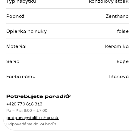
Typ nábytku
konzolový stolík
Podnož
Zentharo
Opierka na ruky
false
Materiál
Keramika
Séria
Edge
Farba rámu
Titánová
Potrebujete poradiť?
+420 770 313 313
Po – Pia: 9:00 – 17:00
podpora@delife-shop.sk
Odpovedáme do 24 hodín.