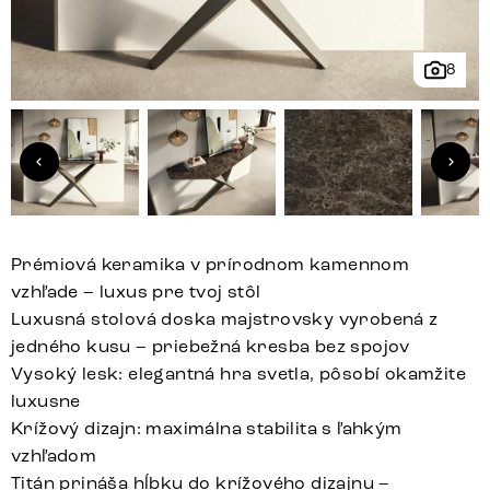
8
Prémiová keramika v prírodnom kamennom
vzhľade – luxus pre tvoj stôl
Luxusná stolová doska majstrovsky vyrobená z
jedného kusu – priebežná kresba bez spojov
Vysoký lesk: elegantná hra svetla, pôsobí okamžite
luxusne
Krížový dizajn: maximálna stabilita s ľahkým
vzhľadom
Titán prináša hĺbku do krížového dizajnu –