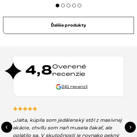
Ďalšie produkty
4,8
Overené
recenzie
241 recenzií
„Jalta, kúpila som jedálenský stôl z masívnej
„O
akácie, chvíľu som naň musela čakať, ale
in
oplatilo sa. V skutočnosti je rovnako pekný
st