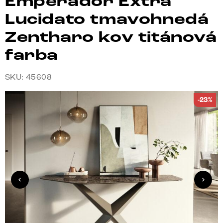
Emperador Extra
Lucidato tmavohnedá
Zentharo kov titánová
farba
SKU: 45608
-23%