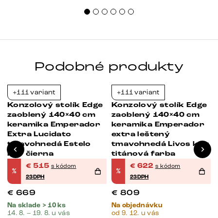
Podobné produkty
+111 variant
+111 variant
-23%
-23%
Konzolový stolík Edge
Konzolový stolík Edge
zaoblený 140×40 cm
zaoblený 140×40 cm
keramika Emperador
keramika Emperador
Extra Lucidato
extra leštený
tmavohnedá Estelo
tmavohnedá Livos kov
kov čierna
titánová farba
€
515
€
622
s kódom
s kódom
%
%
23DPH
23DPH
€
669
€
809
Na sklade > 10 ks
Na objednávku
14. 8. – 19. 8. u vás
od 9. 12. u vás