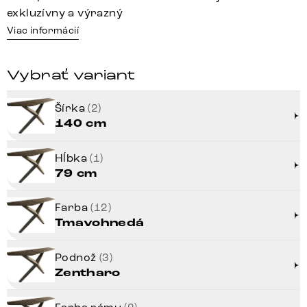
exkluzívny a výrazný
Viac informácií
Vybrať variant
Šírka
(2)
140 cm
Hĺbka
(1)
79 cm
Farba
(12)
Tmavohnedá
Podnož
(3)
Zentharo