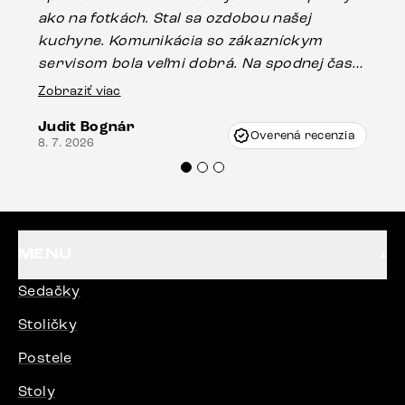
ako na fotkách. Stal sa ozdobou našej
ús
kuchyne. Komunikácia so zákazníckym
sp
servisom bola veľmi dobrá. Na spodnej časti
Es
stola bolo malé poškodenie, pravdepodobne
Zobraziť viac
16.
vzniklo pri preprave, ale vďaka pánovi
Judit Bognár
Vincze pri riešení mojej záležitosti pristúpili
Overená recenzia
8. 7. 2026
veľmi korektne. Odporúčam produkty Delife
každému.“
MENU
Sedačky
Stoličky
Postele
Stoly