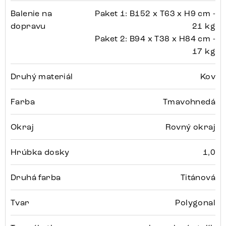
Balenie na
Paket 1: B152 x T63 x H9 cm -
dopravu
21 kg
Paket 2: B94 x T38 x H84 cm -
17 kg
Druhý materiál
Kov
Farba
Tmavohnedá
Okraj
Rovný okraj
Hrúbka dosky
1,0
Druhá farba
Titánová
Tvar
Polygonal