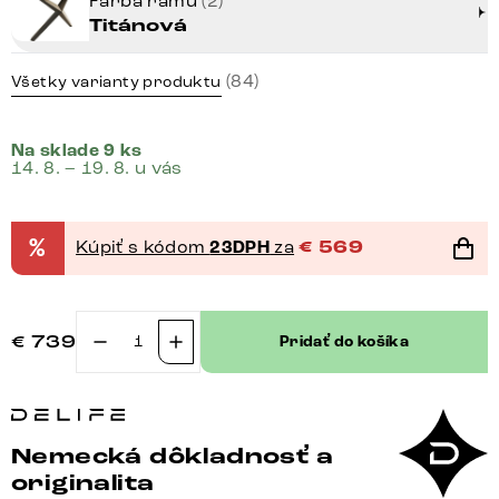
Farba rámu
(2)
Titánová
(84)
Všetky varianty produktu
Na sklade 9 ks
14. 8. – 19. 8. u vás
%
Kúpiť s kódom
23DPH
za
€
569
€
739
Pridať do košíka
množstvo
Konzolový
stolík
Edge
Nemecká dôkladnosť a
polygonálny
originalita
140×50