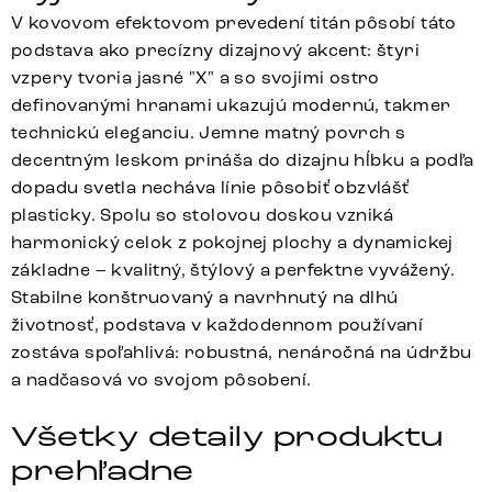
V kovovom efektovom prevedení titán pôsobí táto
podstava ako precízny dizajnový akcent: štyri
vzpery tvoria jasné "X" a so svojimi ostro
definovanými hranami ukazujú modernú, takmer
technickú eleganciu. Jemne matný povrch s
decentným leskom prináša do dizajnu hĺbku a podľa
dopadu svetla necháva línie pôsobiť obzvlášť
plasticky. Spolu so stolovou doskou vzniká
harmonický celok z pokojnej plochy a dynamickej
základne – kvalitný, štýlový a perfektne vyvážený.
Stabilne konštruovaný a navrhnutý na dlhú
životnosť, podstava v každodennom používaní
zostáva spoľahlivá: robustná, nenáročná na údržbu
a nadčasová vo svojom pôsobení.
Všetky detaily produktu
prehľadne