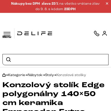
Nákupy bez DPH
zĺava 23 %
na všetko vrátane zliav
do 9. 8. s kódom
23DPH
Menu
Kategorie
Nábytok
Stoly
Konzolové stolíky
Konzolový stolík Edge
polygonálny 140×50
cm keramika