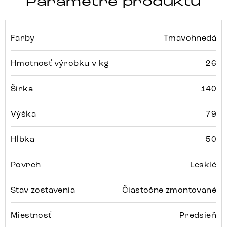
Parametre produktu
Farby
Tmavohnedá
Hmotnosť výrobku v kg
26
Šírka
140
Výška
79
Hĺbka
50
Povrch
Lesklé
Stav zostavenia
Čiastočne zmontované
Miestnosť
Predsieň