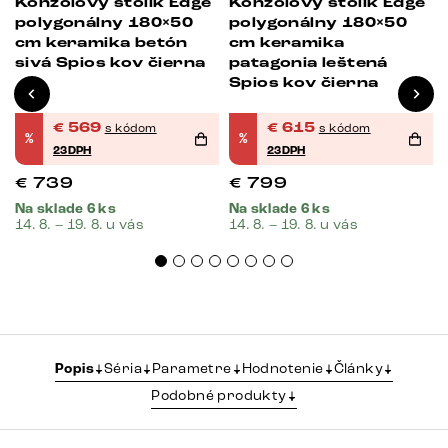
Konzolový stolík Edge
Konzolový stolík Edge
polygonálny 180×50
polygonálny 180×50
cm keramika betón
cm keramika
sivá Spios kov čierna
patagonia leštená
Spios kov čierna
€
569
€
615
s kódom
s kódom
%
%
23DPH
23DPH
€
739
€
799
Na sklade 6 ks
Na sklade 6 ks
14. 8. – 19. 8. u vás
14. 8. – 19. 8. u vás
Popis
Séria
Parametre
Hodnotenie
Články
Podobné produkty