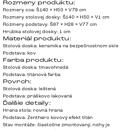
Rozmery produktu:
Rozmery cca: Š140 × H50 × V79 cm
Rozmery stolovej dosky: Š140 × H50 × V1 cm
Rozmery podstavy: Š87 × H28 × V77 cm
Hrúbka stolovej dosky: 1 cm
Materiál produktu:
Stolová doska: keramika na bezpečnostnom skle
Podstava: kov
Farba produktu:
Stolová doska: tmavohnedá
Podstava: titánová farba
Povrch:
Stolová doska: leštená
Podstava: práškovo lakovaná
Ďalšie detaily:
Hrana stola: rovná hrana
Podstava: Zentharo kovový efekt titán
Stav montáže: čiastočne zmontovaný, nohy je