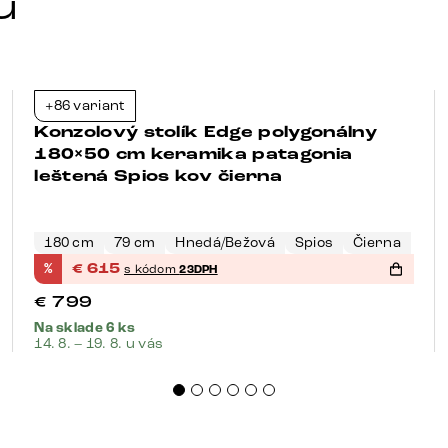
u
+86 variant
-23%
Konzolový stolík Edge polygonálny
180×50 cm keramika patagonia
leštená Spios kov čierna
180 cm
79 cm
Hnedá/Bežová
Spios
Čierna
%
€
615
s kódom
23DPH
€
799
Na sklade 6 ks
14. 8. – 19. 8. u vás