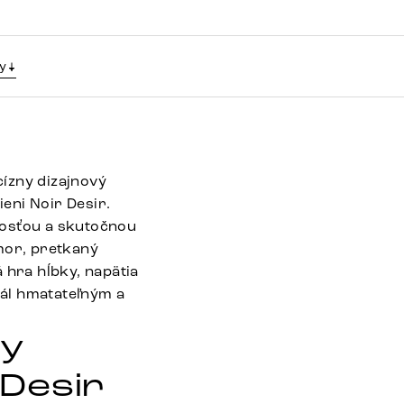
y
ízny dizajnový
eni Noir Desir.
osťou a skutočnou
mor, pretkaný
 hra hĺbky, napätia
iál hmatateľným a
ny
 Desir