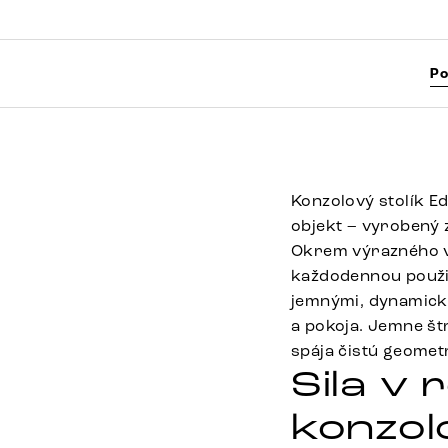
Po
Konzolový stolík E
objekt – vyrobený 
Okrem výrazného v
každodennou použi
jemnými, dynamickým
a pokoja. Jemne št
spája čistú geomet
Sila v 
konzol