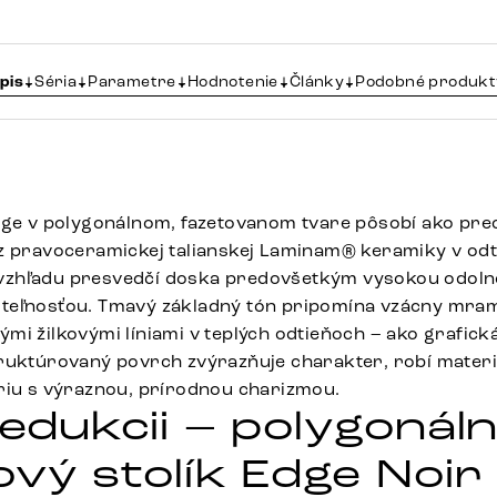
pis
Séria
Parametre
Hodnotenie
Články
Podobné produkt
dge v polygonálnom, fazetovanom tvare pôsobí ako prec
z pravoceramickej talianskej Laminam® keramiky v odti
zhľadu presvedčí doska predovšetkým vysokou odoln
teľnosťou. Tmavý základný tón pripomína vzácny mra
i žilkovými líniami v teplých odtieňoch – ako grafická
ruktúrovaný povrch zvýrazňuje charakter, robí mater
riu s výraznou, prírodnou charizmou.
redukcii – polygonál
ový stolík Edge Noir