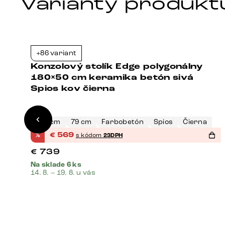
Varianty produkt
+86 variant
3%
-23%
Konzolový stolík Edge polygonálny
180×50 cm keramika betón sivá
Spios kov čierna
180 cm
79 cm
Farbobetón
Spios
Čierna
%
€
569
s kódom
23DPH
€
739
Na sklade 6 ks
14. 8. – 19. 8. u vás