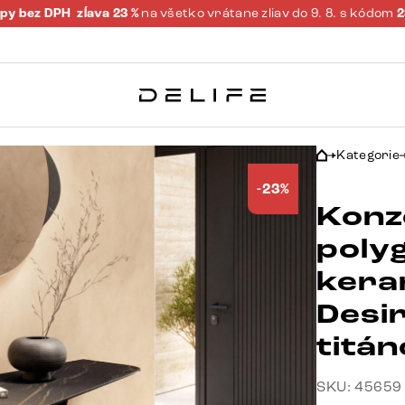
py bez DPH
zĺava 23 %
na všetko vrátane zliav do 9. 8. s kódom
Kategorie
-23%
Konz
poly
kera
Desi
titá
SKU: 45659