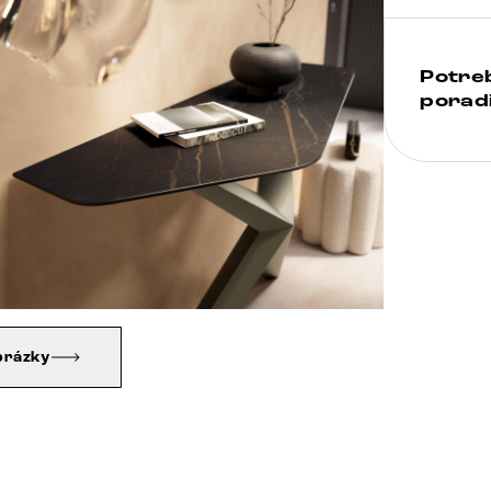
Potre
poradi
brázky