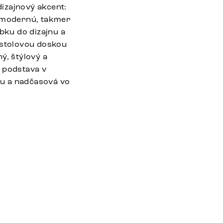
izajnový akcent:
ú modernú, takmer
bku do dizajnu a
 stolovou doskou
ý, štýlový a
, podstava v
bu a nadčasová vo