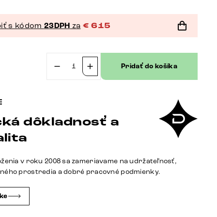
iť s kódom
23DPH
za
€
615
Pridať do košíka
množstvo
Konzolový
stolík
Edge
ká dôkladnosť a
polygonálny
140×50
lita
cm
keramika
oženia v roku 2008 sa zameriavame na udržateľnosť,
Laminam®
tného prostredia a dobré pracovné podmienky.
Noir
Desir
čke
hnedá