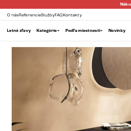
Náku
O nás
Referencie
Služby
FAQ
Kontakty
Letné zľavy
Kategórie
Podľa miestností
Novinky