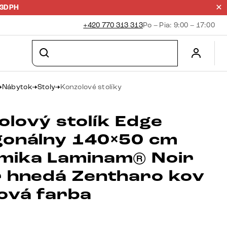
23DPH
+420 770 313 313
Po – Pia: 9:00 – 17:00
Nábytok
Stoly
Konzolové stolíky
olový stolík Edge
gonálny 140×50 cm
mika Laminam® Noir
r hnedá Zentharo kov
nová farba