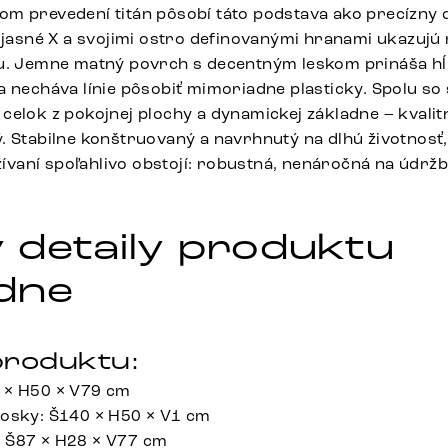
m prevedení titán pôsobí táto podstava ako precízny d
a jasné X a svojimi ostro definovanými hranami ukazuj
u. Jemne matný povrch s decentným leskom prináša hĺ
a necháva línie pôsobiť mimoriadne plasticky. Spolu so
elok z pokojnej plochy a dynamickej základne – kvalitn
. Stabilne konštruovaný a navrhnutý na dlhú životnosť
aní spoľahlivo obstojí: robustná, nenáročná na údrž
 detaily produktu
dne
roduktu:
 × H50 × V79 cm
dosky: Š140 × H50 × V1 cm
 Š87 × H28 × V77 cm