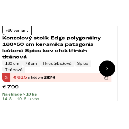
+86 variant
+
-23%
Konzolový stolík Edge polygonálny
K
180×50 cm keramika patagonia
1
leštená Spios kov efektfinish
l
titánová
180 cm
79 cm
Hnedá/Bežová
Spios
Titánová
1
%
€
615
%
s kódom
23DPH
€
€
799
€
Na sklade > 10 ks
Na
14. 8. – 19. 8. u vás
14.