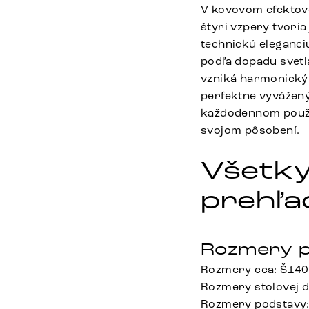
V kovovom efektovo
štyri vzpery tvori
technickú eleganci
podľa dopadu svetl
vzniká harmonický c
perfektne vyvážený
každodennom použív
svojom pôsobení.
Všetky
prehľa
Rozmery p
Rozmery cca: Š140
Rozmery stolovej 
Rozmery podstavy: