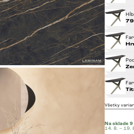
Hĺ
79
Fa
Hn
Po
Ze
Fa
Ti
Všetky varia
Na sklade 9
14. 8. – 19. 