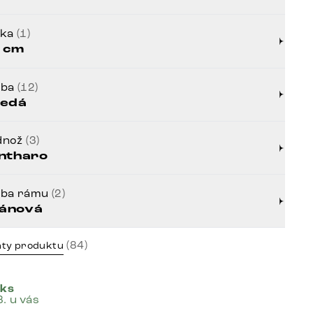
bka
(1)
 cm
rba
(12)
edá
dnož
(3)
ntharo
rba rámu
(2)
tánová
(84)
nty produktu
 ks
8. u vás