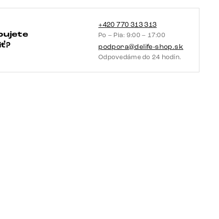
Zentharo
kov
titánová
+420 770 313 313
bujete
Po – Pia: 9:00 – 17:00
farba
ť?
podpora@delife-shop.sk
Odpovedáme do 24 hodín.