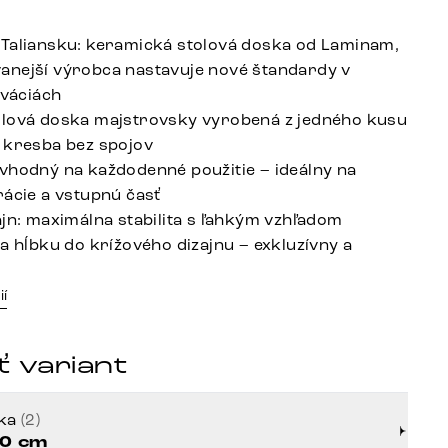
Taliansku: keramická stolová doska od Laminam,
nejší výrobca nastavuje nové štandardy v
ováciách
lová doska majstrovsky vyrobená z jedného kusu
 kresba bez spojov
vhodný na každodenné použitie – ideálny na
rácie a vstupnú časť
ajn: maximálna stabilita s ľahkým vzhľadom
ša hĺbku do krížového dizajnu – exkluzívny a
ií
 variant
rka
(2)
0 cm