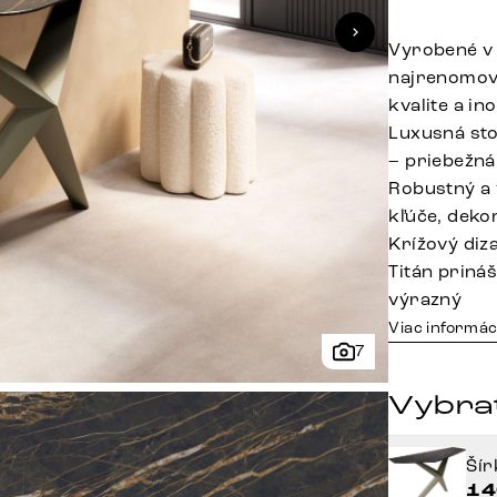
Vyrobené v 
najrenomova
kvalite a in
Luxusná sto
– priebežná
Robustný a 
kľúče, deko
Krížový diz
Titán priná
výrazný
Viac informác
7
Vybrať
Ší
14