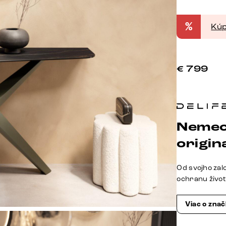
%
Kúp
€
799
Nemec
origina
Od svojho zal
ochranu živo
Viac o zna