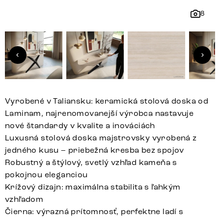
8
Vyrobené v Taliansku: keramická stolová doska od
Laminam, najrenomovanejší výrobca nastavuje
nové štandardy v kvalite a inováciách
Luxusná stolová doska majstrovsky vyrobená z
jedného kusu – priebežná kresba bez spojov
Robustný a štýlový, svetlý vzhľad kameňa s
pokojnou eleganciou
Krížový dizajn: maximálna stabilita s ľahkým
vzhľadom
Čierna: výrazná prítomnosť, perfektne ladí s