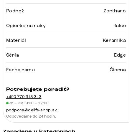
Podnož
Zentharo
Opierka na ruky
false
Materiál
Keramika
Séria
Edge
Farba rámu
Čierna
Potrebujete poradiť?
+420 770 313 313
Po – Pia: 9:00 – 17:00
podpora@delife-shop.sk
Odpovedáme do 24 hodín.
Zaradené v kategóriách