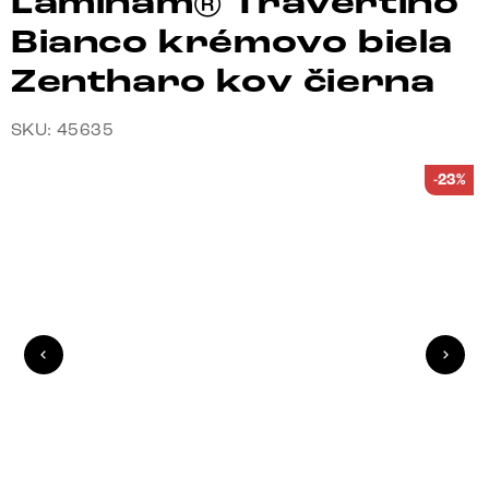
Laminam® Travertino
Bianco krémovo biela
Zentharo kov čierna
SKU: 45635
-23%