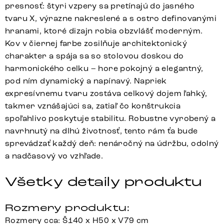
presnosť: štyri vzpery sa pretínajú do jasného
tvaru X, výrazne nakreslené a s ostro definovanými
hranami, ktoré dizajn robia obzvlášť moderným.
Kov v čiernej farbe zosilňuje architektonický
charakter a spája sa so stolovou doskou do
harmonického celku – hore pokojný a elegantný,
pod ním dynamický a napínavý. Napriek
expresívnemu tvaru zostáva celkový dojem ľahký,
takmer vznášajúci sa, zatiaľ čo konštrukcia
spoľahlivo poskytuje stabilitu. Robustne vyrobený a
navrhnutý na dlhú životnosť, tento rám ťa bude
sprevádzať každý deň: nenáročný na údržbu, odolný
a nadčasový vo vzhľade.
Všetky detaily produktu
Rozmery produktu:
Rozmery cca: Š140 x H50 x V79 cm