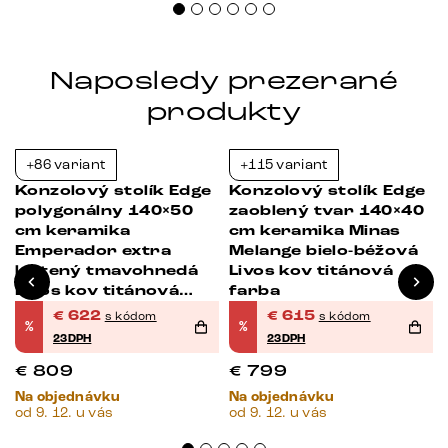
Naposledy prezerané
produkty
+86 variant
+115 variant
-23%
-23%
Konzolový stolík Edge
Konzolový stolík Edge
polygonálny 140×50
zaoblený tvar 140×40
cm keramika
cm keramika Minas
Emperador extra
Melange bielo-béžová
leštený tmavohnedá
Livos kov titánová
Livos kov titánová
farba
farba
€
622
€
615
s kódom
s kódom
%
%
23DPH
23DPH
€
809
€
799
Na objednávku
Na objednávku
od 9. 12. u vás
od 9. 12. u vás