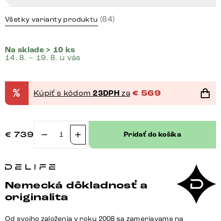
(84)
Všetky varianty produktu
Na sklade > 10 ks
14. 8. – 19. 8. u vás
%
Kúpiť s kódom
23DPH
za
€
569
€
739
Pridať do košíka
množstvo
Konzolový
stolík
Edge
Nemecká dôkladnosť a
polygonálny
originalita
140×50
cm
Od svojho založenia v roku 2008 sa zameriavame na