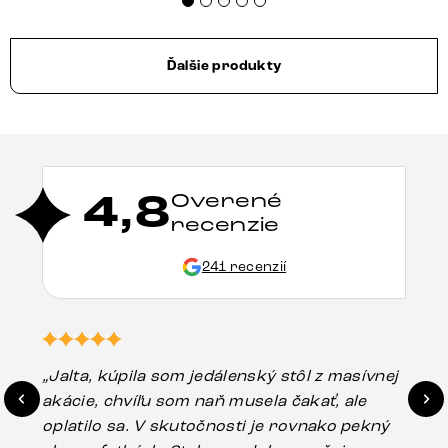
Ďalšie produkty
4,8
Overené
recenzie
241 recenzií
„Jalta, kúpila som jedálenský stôl z masívnej
„O
akácie, chvíľu som naň musela čakať, ale
in
oplatilo sa. V skutočnosti je rovnako pekný
st