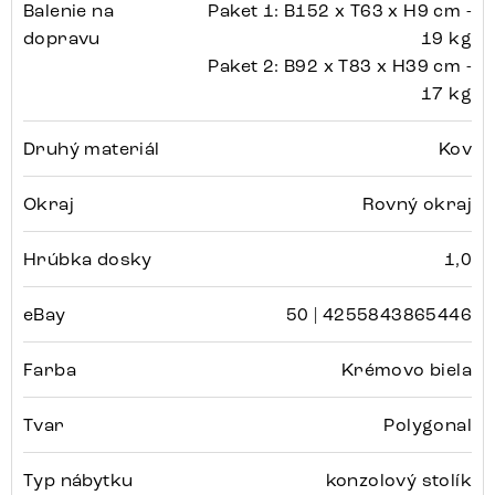
Balenie na
Paket 1: B152 x T63 x H9 cm -
dopravu
19 kg
Paket 2: B92 x T83 x H39 cm -
17 kg
Druhý materiál
Kov
Okraj
Rovný okraj
Hrúbka dosky
1,0
eBay
50 | 4255843865446
Farba
Krémovo biela
Tvar
Polygonal
Typ nábytku
konzolový stolík