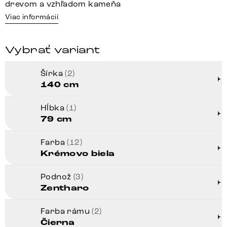
drevom a vzhľadom kameňa
Viac informácií
Vybrať variant
Šírka
(2)
140 cm
Hĺbka
(1)
79 cm
Farba
(12)
Krémovo biela
Podnož
(3)
Zentharo
Farba rámu
(2)
Čierna