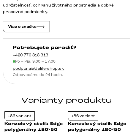
keramika
udržateľnosť, ochranu životného prostredia a dobré
Laminam®
pracovné podmienky.
Travertino
Bianco
Viac o značke
krémovo
biela
Potrebujete poradiť?
Zentharo
kov
+420 770 313 313
Po – Pia: 9:00 – 17:00
čierna
podpora@delife-shop.sk
Odpovedáme do 24 hodín.
Varianty produktu
+86 variant
+86 variant
-23%
-23%
Konzolový stolík Edge
Konzolový stolík Edge
polygonálny 180×50
polygonálny 180×50