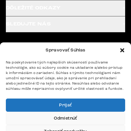
DÔLEŽITÉ ODKAZY
SLEDUJTE NÁS
Potrebujete radu? Ozvite sa.
Spravovať Súhlas
+420 770 313 313
Po – Pia: 9:00 – 17:00
Na poskytovanie tých najlepších skúseností používame
podpora@delife-shop.sk
technológie, ako sú súbory cookie na ukladanie a/alebo prístup
k informáciám o zariadení. Súhlas s týmito technológiami nám
Odpovedáme do 24 hodín.
umožní spracovávať údaje, ako je správanie pri prehliadaní
alebo jedinečné ID na tejto stránke. Nesúhlas alebo odvolanie
súhlasu môže nepriaznivo ovplyvniť určité vlastnosti a funkcie.
Google recenzie
4,8
Prijať
Odmietnúť