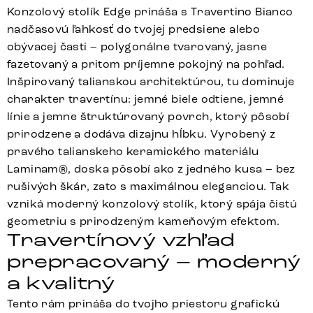
Konzolový stolík Edge prináša s Travertino Bianco
nadčasovú ľahkosť do tvojej predsiene alebo
obývacej časti – polygonálne tvarovaný, jasne
fazetovaný a pritom príjemne pokojný na pohľad.
Inšpirovaný talianskou architektúrou, tu dominuje
charakter travertínu: jemné biele odtiene, jemné
línie a jemne štruktúrovaný povrch, ktorý pôsobí
prirodzene a dodáva dizajnu hĺbku. Vyrobený z
pravého talianskeho keramického materiálu
Laminam®, doska pôsobí ako z jedného kusa – bez
rušivých škár, zato s maximálnou eleganciou. Tak
vzniká moderný konzolový stolík, ktorý spája čistú
geometriu s prirodzeným kameňovým efektom.
Travertínový vzhľad
prepracovaný – moderný
a kvalitný
Tento rám prináša do tvojho priestoru grafickú