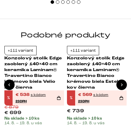
Podobné produkty
+111 variant
+111 variant
-39%
-23%
Konzolový stolík Edge
Konzolový stolík Edge
zaoblený 140×40 cm
zaoblený 140×40 cm
keramika Laminam®
keramika Laminam®
Travertino Bianco
Travertino Bianco
krémovo biela Velio
krémovo biela Estelo
kov čierna
kov čierna
€
538
€
569
s kódom
s kódom
%
%
23DPH
23DPH
€
879
€
739
€
699
Na sklade > 10 ks
Na sklade > 10 ks
14. 8. – 19. 8. u vás
14. 8. – 19. 8. u vás