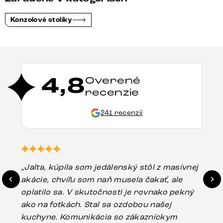
Konzolové stolíky
4,8
Overené
recenzie
241 recenzií
„Jalta, kúpila som jedálenský stôl z masívnej
„O
akácie, chvíľu som naň musela čakať, ale
in
oplatilo sa. V skutočnosti je rovnako pekný
st
ako na fotkách. Stal sa ozdobou našej
ús
kuchyne. Komunikácia so zákazníckym
sp