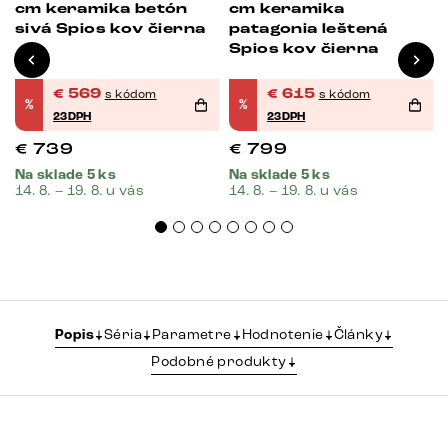
cm keramika betón
cm keramika
sivá Spios kov čierna
patagonia leštená
Spios kov čierna
€
569
€
615
s kódom
s kódom
%
%
23DPH
23DPH
€
739
€
799
Na sklade 5 ks
Na sklade 5 ks
14. 8. – 19. 8. u vás
14. 8. – 19. 8. u vás
Popis
Séria
Parametre
Hodnotenie
Články
Podobné produkty