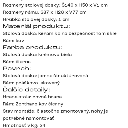
Rozmery stolovej dosky: Š140 x H50 x V1 cm
Rozmery rámu: Š87 x H28 x V77 cm
Hrúbka stolovej dosky: 1 cm
Materiál produktu:
Stolová doska: keramika na bezpečnostnom skle
Rám: kov
Farba produktu:
Stolová doska: krémovo biela
Rám: čierna
Povrch:
Stolová doska: jemne štruktúrovaná
Rám: práškovo lakovaný
Ďalšie detaily:
Hrana stola: rovná hrana
Rám: Zentharo kov čierny
Stav montáže: čiastočne zmontovaný, nohy je
potrebné namontovať
Hmotnosť v kg: 24