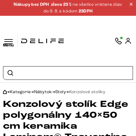
Nákupy bez DPH
zĺava 23 %
na všetko vrátane zliav
do 9. 8. s kódom
23DPH
Menu
Kategorie
Nábytok
Stoly
Konzolové stolíky
Konzolový stolík Edge
polygonálny 140×50
cm keramika