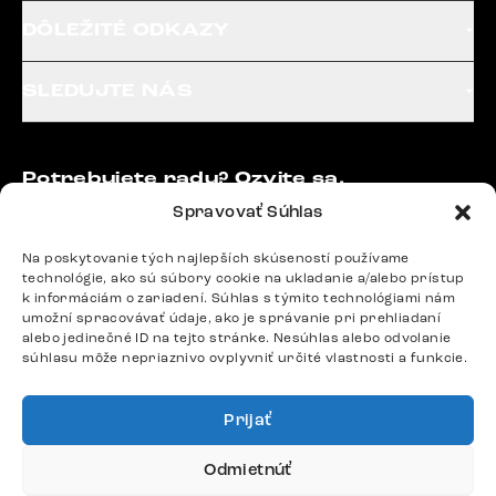
DÔLEŽITÉ ODKAZY
SLEDUJTE NÁS
Potrebujete radu? Ozvite sa.
+420 770 313 313
Spravovať Súhlas
Po – Pia: 9:00 – 17:00
podpora@delife-shop.sk
Na poskytovanie tých najlepších skúseností používame
technológie, ako sú súbory cookie na ukladanie a/alebo prístup
Odpovedáme do 24 hodín.
k informáciám o zariadení. Súhlas s týmito technológiami nám
umožní spracovávať údaje, ako je správanie pri prehliadaní
alebo jedinečné ID na tejto stránke. Nesúhlas alebo odvolanie
súhlasu môže nepriaznivo ovplyvniť určité vlastnosti a funkcie.
Google recenzie
4,8
Prijať
Odmietnúť