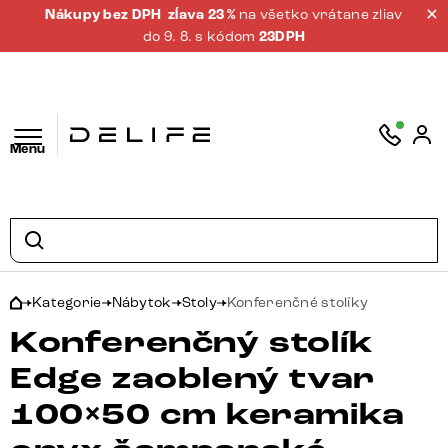
Nákupy bez DPH
zĺava 23 %
na všetko vrátane zliav
do 9. 8. s kódom
23DPH
Menu
Kategorie
Nábytok
Stoly
Konferenčné stolíky
Konferenčný stolík
Edge zaoblený tvar
100×50 cm keramika