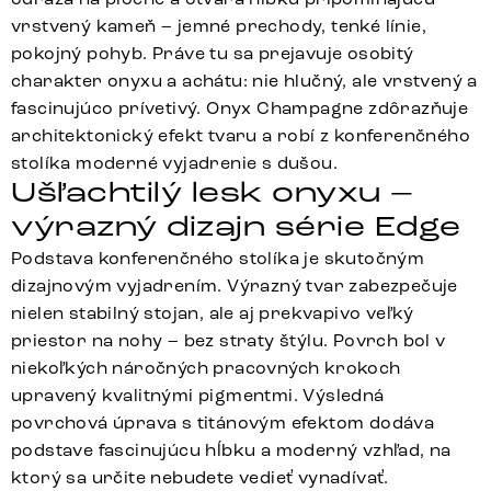
vrstvený kameň – jemné prechody, tenké línie,
pokojný pohyb. Práve tu sa prejavuje osobitý
charakter onyxu a achátu: nie hlučný, ale vrstvený a
fascinujúco prívetivý. Onyx Champagne zdôrazňuje
architektonický efekt tvaru a robí z konferenčného
stolíka moderné vyjadrenie s dušou.
Ušľachtilý lesk onyxu –
výrazný dizajn série Edge
Podstava konferenčného stolíka je skutočným
dizajnovým vyjadrením. Výrazný tvar zabezpečuje
nielen stabilný stojan, ale aj prekvapivo veľký
priestor na nohy – bez straty štýlu. Povrch bol v
niekoľkých náročných pracovných krokoch
upravený kvalitnými pigmentmi. Výsledná
povrchová úprava s titánovým efektom dodáva
podstave fascinujúcu hĺbku a moderný vzhľad, na
ktorý sa určite nebudete vedieť vynadívať.