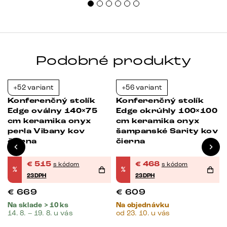
Podobné produkty
+52 variant
+56 variant
Novinka
-23%
-23%
Konferenčný stolík
Konferenčný stolík
Edge oválny 140×75
Edge okrúhly 100×100
cm keramika onyx
cm keramika onyx
a
perla Vibany kov
šampanské Sarity kov
čierna
čierna
€
515
€
468
s kódom
s kódom
%
%
23DPH
23DPH
€
669
€
609
Na sklade > 10 ks
Na objednávku
14. 8. – 19. 8. u vás
od 23. 10. u vás