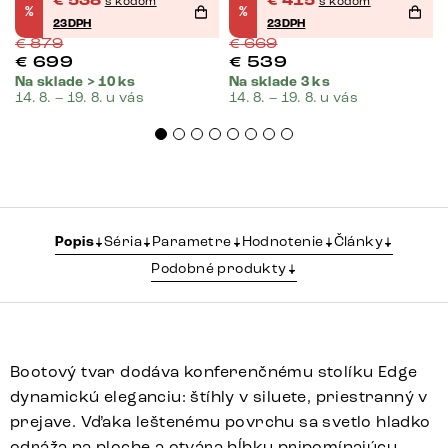
€
538
€
415
s kódom
s kódom
%
%
23DPH
23DPH
€
879
€
669
€
699
€
539
Na sklade > 10 ks
Na sklade 3 ks
14. 8. – 19. 8. u vás
14. 8. – 19. 8. u vás
Popis
Séria
Parametre
Hodnotenie
Články
Podobné produkty
Bootový tvar dodáva konferenčnému stolíku Edge
dynamickú eleganciu: štíhly v siluete, priestranný v
prejave. Vďaka leštenému povrchu sa svetlo hladko
odráža na ploche a otvára hĺbku pripomínajúcu