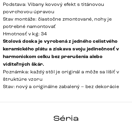
Podstava: Vibany kovový efekt s titánovou
povrchovou úpravou
Stav montáže: čiastočne zmontované, nohy je
potrebné namontovať
Hmotnosť v kg: 34
Stolová doska je vyrobená z jedného celistvého
keramického plátu a získava svoju jedinečnosť v
harmonickom celku bez prerušenia alebo
viditeľných škár.
Poznámka: každý stôl je originál a môže sa líšiť v
štruktúre vzoru
Stav: nový a originálne zabalený – bez dekorácie
HRANA
Séria
Detail celej série