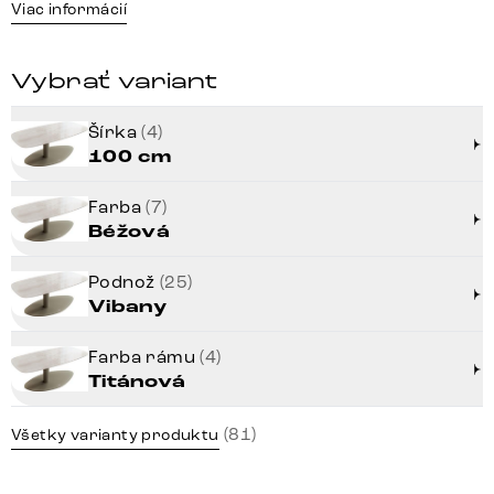
Viac informácií
Vybrať variant
Šírka
(4)
100 cm
Farba
(7)
Béžová
Podnož
(25)
Vibany
Farba rámu
(4)
Titánová
(81)
Všetky varianty produktu