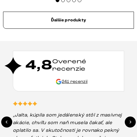
Ďalšie produkty
4,8
Overené
recenzie
241 recenzií
„Jalta, kúpila som jedálenský stôl z masívnej
„O
akácie, chvíľu som naň musela čakať, ale
in
oplatilo sa. V skutočnosti je rovnako pekný
st