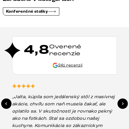
Konferenčné stolíky
4,8
Overené
recenzie
241 recenzií
„Jalta, kúpila som jedálenský stôl z masívnej
„O
akácie, chvíľu som naň musela čakať, ale
in
oplatilo sa. V skutočnosti je rovnako pekný
st
ako na fotkách. Stal sa ozdobou našej
ús
kuchyne. Komunikácia so zákazníckym
sp