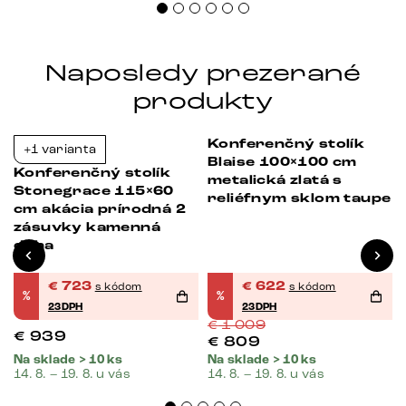
Naposledy prezerané
produkty
Konferenčný stolík
+1 varianta
Bestseller
-23%
-38%
Blaise 100×100 cm
Konferenčný stolík
metalická zlatá s
Stonegrace 115×60
reliéfnym sklom taupe
cm akácia prírodná 2
zásuvky kamenná
dyha
€
723
€
622
s kódom
s kódom
%
%
23DPH
23DPH
€
1 009
€
939
€
809
Na sklade > 10 ks
Na sklade > 10 ks
14. 8. – 19. 8. u vás
14. 8. – 19. 8. u vás