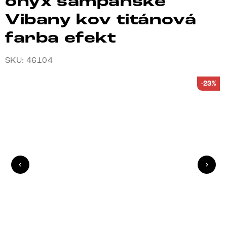
onyx šampanské
Vibany kov titánová
farba efekt
SKU: 46104
-23%