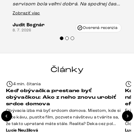
servisom bola veľmi dobrá. Na spodnej časti
Es
stola bolo malé poškodenie, pravdepodobne
Zobraziť viac
16.
vzniklo pri preprave, ale vďaka pánovi
Judit Bognár
Vincze pri riešení mojej záležitosti pristúpili
Overená recenzia
8. 7. 2026
veľmi korektne. Odporúčam produkty Delife
každému.“
Články
4 min. čítania
Keď obývačka prestane byť
Ko
obývačkou: Ako z neho znovu urobiť
ná
srdce domova
ef
Obývacia izba má byť srdcom domova. Miestom, kde si
Exis
dáte kávu, pustíte film, pozvete návštevu a tvárite sa,
Seda
že takto upratané máte stále. Realita? Deka cez pol
Člov
sedačky, ovládač záhadne zmizol, konferenčný stolík
Lucie Neužilová
veľm
Luci