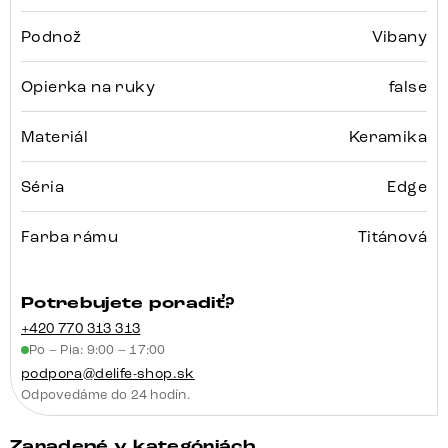
Podnož
Vibany
Opierka na ruky
false
Materiál
Keramika
Séria
Edge
Farba rámu
Titánová
Potrebujete poradiť?
+420 770 313 313
Po – Pia: 9:00 – 17:00
podpora@delife-shop.sk
Odpovedáme do 24 hodín.
Zaradené v kategóriách