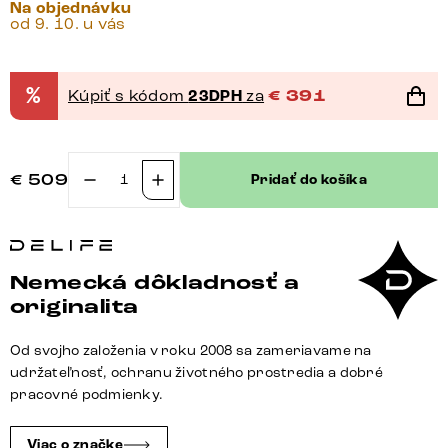
Na objednávku
od 9. 10. u vás
%
Kúpiť s kódom
23DPH
za
€
391
€
509
Pridať do košíka
množstvo
Konferenčný
stolík
Edge
Nemecká dôkladnosť a
zaoblený
originalita
tvar
100×50
Od svojho založenia v roku 2008 sa zameriavame na
cm
udržateľnosť, ochranu životného prostredia a dobré
keramika
pracovné podmienky.
onyx
šampanské
Viac o značke