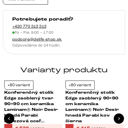
Vibany
kov
Potrebujete poradiť?
titánová
farba
+420 770 313 313
Po – Pia: 9:00 – 17:00
efekt
podpora@delife-shop.sk
Odpovedáme do 24 hodín.
Varianty produktu
+80 variant
+80 variant
-39%
-38%
Konferenčný stolík
Konferenčný stolík
Edge zaoblený tvar
Edge zaoblený 90×90
90×90 cm keramika
cm keramika
Laminam® Noir Desir
Laminam® Noir Desir
hnedá Parabi
hnedá Parabi kov
nerezová oceľ
čierna
kefovaná