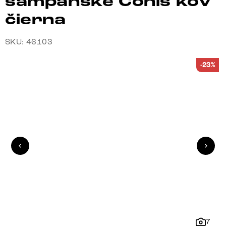
šampanské Conis kov
čierna
SKU: 46103
-23%
7