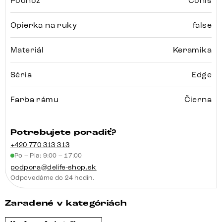
Podnož
Conis
Opierka na ruky
false
Materiál
Keramika
Séria
Edge
Farba rámu
Čierna
Potrebujete poradiť?
+420 770 313 313
Po – Pia: 9:00 – 17:00
podpora@delife-shop.sk
Odpovedáme do 24 hodín.
Zaradené v kategóriách