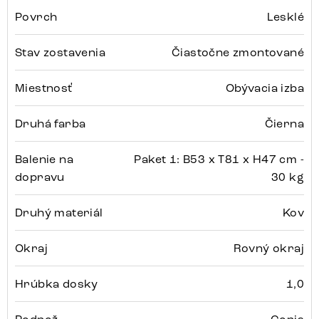
Povrch
Lesklé
Stav zostavenia
Čiastočne zmontované
Miestnosť
Obývacia izba
Druhá farba
Čierna
Balenie na
Paket 1: B53 x T81 x H47 cm -
dopravu
30 kg
Druhý materiál
Kov
Okraj
Rovný okraj
Hrúbka dosky
1,0