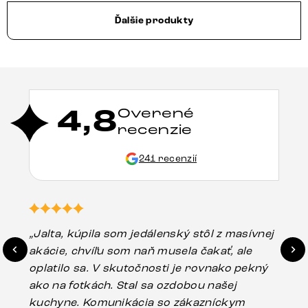
Ďalšie produkty
4,8
Overené
recenzie
241 recenzií
„Jalta, kúpila som jedálenský stôl z masívnej
„O
akácie, chvíľu som naň musela čakať, ale
in
oplatilo sa. V skutočnosti je rovnako pekný
st
ako na fotkách. Stal sa ozdobou našej
ús
kuchyne. Komunikácia so zákazníckym
sp