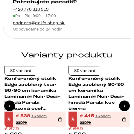
Potrebujete poradiť?
+420 770 313 313
Po – Pia: 9:00 – 17:00
podpora@delife-shop.sk
Odpovedáme do 24 hodín.
Varianty produktu
+80 variant
+80 variant
-39%
-38%
Konferenčný stolík
Konferenčný stolík
Edge zaoblený tvar
Edge zaoblený 90×90
90×90 cm keramika
cm keramika
Laminam® Noir Desir
Laminam® Noir Desir
hnedá Parabi
hnedá Parabi kov
nerezová oceľ
čierna
kefovaná
€
538
€
415
s kódom
s kódom
%
%
23DPH
23DPH
€
879
€
669