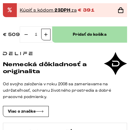
%
Kúpiť s kódom
23DPH
za
€
391
€
509
Pridať do košíka
množstvo
Konferenčný
stolík
Edge
Nemecká dôkladnosť a
zaoblený
originalita
100×50
cm
Od svojho založenia v roku 2008 sa zameriavame na
keramika
udržateľnosť, ochranu životného prostredia a dobré
onyx
pracovné podmienky.
šampanské
Conis
Viac o značke
kov
čierna