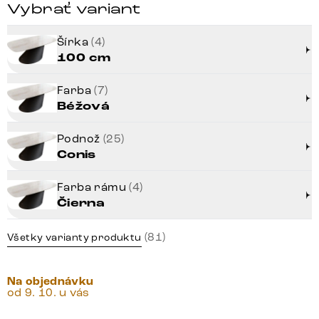
Vybrať variant
Šírka
(4)
100 cm
Farba
(7)
Béžová
Podnož
(25)
Conis
Farba rámu
(4)
Čierna
(81)
Všetky varianty produktu
Na objednávku
od 9. 10. u vás