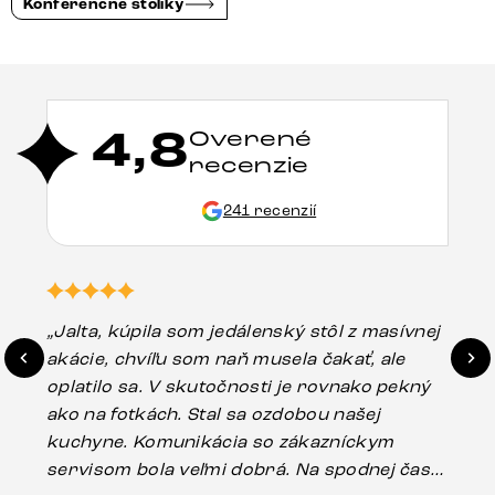
Konferenčné stolíky
4,8
Overené
recenzie
241 recenzií
„Jalta, kúpila som jedálenský stôl z masívnej
„O
akácie, chvíľu som naň musela čakať, ale
in
oplatilo sa. V skutočnosti je rovnako pekný
st
ako na fotkách. Stal sa ozdobou našej
ús
kuchyne. Komunikácia so zákazníckym
sp
servisom bola veľmi dobrá. Na spodnej časti
Es