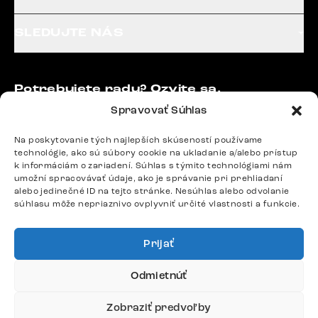
SLEDUJTE NÁS
Potrebujete radu? Ozvite sa.
+420 770 313 313
Spravovať Súhlas
Po – Pia: 9:00 – 17:00
podpora@delife-shop.sk
Na poskytovanie tých najlepších skúseností používame
technológie, ako sú súbory cookie na ukladanie a/alebo prístup
Odpovedáme do 24 hodín.
k informáciám o zariadení. Súhlas s týmito technológiami nám
umožní spracovávať údaje, ako je správanie pri prehliadaní
alebo jedinečné ID na tejto stránke. Nesúhlas alebo odvolanie
súhlasu môže nepriaznivo ovplyvniť určité vlastnosti a funkcie.
Google recenzie
4,8
Prijať
Odmietnúť
Zobraziť predvoľby