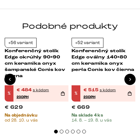
Podobné produkty
+56 variant
+52 variant
Novinka
-23%
-23%
Konferenčný stolík
Konferenčný stolík
0
Edge okrúhly 90×90
Edge oválny 140×80
cm keramika onyx
cm keramika onyx
šampanské Conis kov
perla Conis kov čierna
čierna
€
484
€
515
s kódom
s kódom
%
%
23DPH
23DPH
€
629
€
669
Na objednávku
Na sklade 4 ks
od 28. 10. u vás
14. 8. – 19. 8. u vás