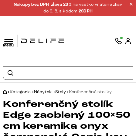
Nákupy bez DPH
zĺava 23 %
na všetko vrátane zliav
do 9. 8. s kódom
23DPH
Menu
Kategorie
Nábytok
Stoly
Konferenčné stolíky
Konferenčný stolík
Edge zaoblený 100×50
cm keramika onyx