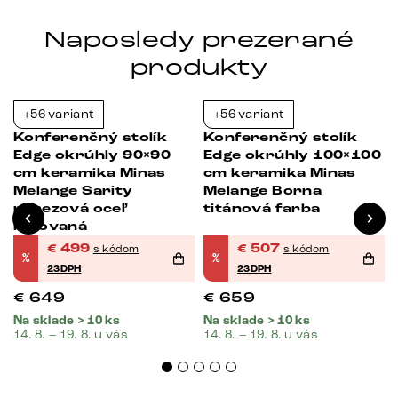
Naposledy prezerané
produkty
+56 variant
+56 variant
-23%
-23%
Konferenčný stolík
Konferenčný stolík
Edge okrúhly 90×90
Edge okrúhly 100×100
cm keramika Minas
cm keramika Minas
Melange Sarity
Melange Borna
nerezová oceľ
titánová farba
kefovaná
€
499
€
507
s kódom
s kódom
%
%
23DPH
23DPH
€
649
€
659
Na sklade > 10 ks
Na sklade > 10 ks
14. 8. – 19. 8. u vás
14. 8. – 19. 8. u vás