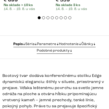
€
699
€
539
Na sklade > 10 ks
Na sklade 3 ks
14. 8. – 19. 8. u vás
14. 8. – 19. 8. u vás
Popis
Séria
Parametre
Hodnotenie
Články
Podobné produkty
Bootový tvar dodáva konferenčnému stolíku Edge
dynamickú eleganciu: štíhly v siluete, priestranný v
prejave. Vďaka leštenému povrchu sa svetlo jemne
odráža na ploche a otvára hĺbku pripomínajúcu
vrstvený kameň – jemné prechody, tenké línie,
pokojný pohyb. Práve tu sa prejavuje špecifický