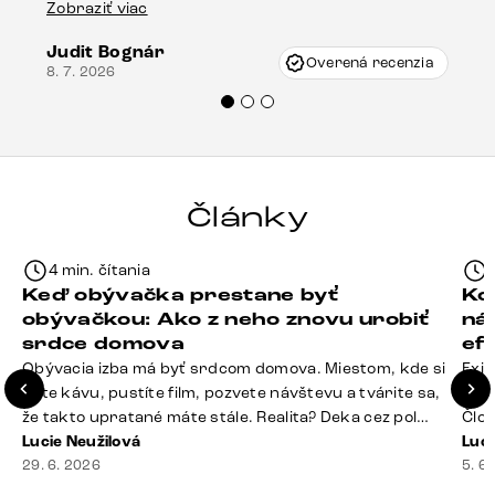
stola bolo malé poškodenie, pravdepodobne
Zobraziť viac
16.
vzniklo pri preprave, ale vďaka pánovi
Judit Bognár
Vincze pri riešení mojej záležitosti pristúpili
Overená recenzia
8. 7. 2026
veľmi korektne. Odporúčam produkty Delife
každému.“
Články
4 min. čítania
Keď obývačka prestane byť
Ko
obývačkou: Ako z neho znovu urobiť
ná
srdce domova
ef
Obývacia izba má byť srdcom domova. Miestom, kde si
Exis
dáte kávu, pustíte film, pozvete návštevu a tvárite sa,
Seda
že takto upratané máte stále. Realita? Deka cez pol
Člov
sedačky, ovládač záhadne zmizol, konferenčný stolík
Lucie Neužilová
veľm
Luci
slúži ako odkladisko všetkého od účteniek po balzam
29. 6. 2026
si n
5. 6
na pery a niekde medzi vankúšmi možno žije stará
nezi