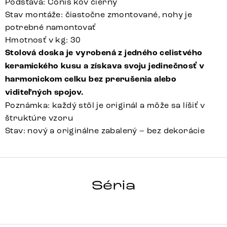
Podstava: Conis kov čierny
Stav montáže: čiastočne zmontované, nohy je
potrebné namontovať
Hmotnosť v kg: 30
Stolová doska je vyrobená z jedného celistvého
keramického kusu a získava svoju jedinečnosť v
harmonickom celku bez prerušenia alebo
viditeľných spojov.
Poznámka: každý stôl je originál a môže sa líšiť v
štruktúre vzoru
Stav: nový a originálne zabalený – bez dekorácie
HRANA
Séria
Detail celej série