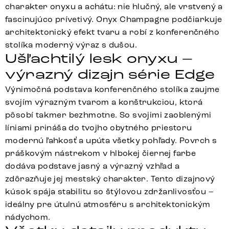
charakter onyxu a achátu: nie hlučný, ale vrstvený a
fascinujúco prívetivý. Onyx Champagne podčiarkuje
architektonický efekt tvaru a robí z konferenčného
stolíka moderný výraz s dušou.
Ušľachtilý lesk onyxu –
výrazný dizajn série Edge
Výnimočná podstava konferenčného stolíka zaujme
svojím výrazným tvarom a konštrukciou, ktorá
pôsobí takmer bezhmotne. So svojimi zaoblenými
líniami prináša do tvojho obytného priestoru
modernú ľahkosť a upúta všetky pohľady. Povrch s
práškovým nástrekom v hlbokej čiernej farbe
dodáva podstave jasný a výrazný vzhľad a
zdôrazňuje jej mestský charakter. Tento dizajnový
kúsok spája stabilitu so štýlovou zdržanlivosťou –
ideálny pre útulnú atmosféru s architektonickým
nádychom.