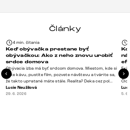
každému.“
Články
4 min. čítania
Keď obývačka prestane byť
Ko
obývačkou: Ako z neho znovu urobiť
ná
srdce domova
ef
Obývacia izba má byť srdcom domova. Miestom, kde si
Exis
dáte kávu, pustíte film, pozvete návštevu a tvárite sa,
Seda
že takto upratané máte stále. Realita? Deka cez pol
Člov
sedačky, ovládač záhadne zmizol, konferenčný stolík
Lucie Neužilová
veľm
Luci
slúži ako odkladisko všetkého od účteniek po balzam
29. 6. 2026
si n
5. 6
na pery a niekde medzi vankúšmi možno žije stará
nezi
sušienka. Dobrá správa? Aj obývačka, [&hellip;]
ste
nevy