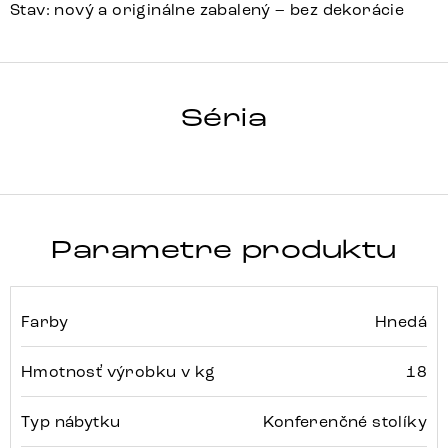
Stav: nový a originálne zabalený – bez dekorácie
HRANA
Séria
Detail celej série
Parametre produktu
Farby
Hnedá
Hmotnosť výrobku v kg
18
Typ nábytku
Konferenčné stolíky