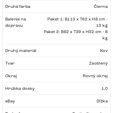
Druhá farba
Čierna
Balenie na
Paket 1: B113 x T62 x H8 cm -
dopravu
13 kg
Paket 2: B62 x T39 x H32 cm - 8
kg
Druhý materiál
Kov
Tvar
Zaoblený
Okraj
Rovný okraj
Hrúbka dosky
1,0
eBay
Dĺžka