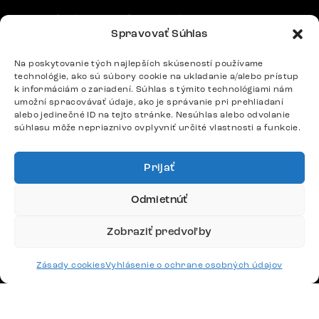
Potrebujete radu? Ozvite sa.
Spravovať Súhlas
+420 770 313 313
Po – Pia: 9:00 – 17:00
Na poskytovanie tých najlepších skúseností používame
podpora@delife-shop.sk
technológie, ako sú súbory cookie na ukladanie a/alebo prístup
Odpovedáme do 24 hodín.
k informáciám o zariadení. Súhlas s týmito technológiami nám
umožní spracovávať údaje, ako je správanie pri prehliadaní
alebo jedinečné ID na tejto stránke. Nesúhlas alebo odvolanie
súhlasu môže nepriaznivo ovplyvniť určité vlastnosti a funkcie.
Google recenzie
4,8
Prijať
Odmietnúť
Zobraziť predvoľby
Doprava
Zásady cookies
Vyhlásenie o ochrane osobných údajov
Platby