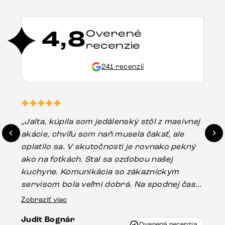
4,8
Overené
recenzie
241 recenzií
„Jalta, kúpila som jedálenský stôl z masívnej
„O
akácie, chvíľu som naň musela čakať, ale
in
oplatilo sa. V skutočnosti je rovnako pekný
st
ako na fotkách. Stal sa ozdobou našej
ús
kuchyne. Komunikácia so zákazníckym
sp
servisom bola veľmi dobrá. Na spodnej časti
Es
stola bolo malé poškodenie, pravdepodobne
Zobraziť viac
16.
vzniklo pri preprave, ale vďaka pánovi
Judit Bognár
Vincze pri riešení mojej záležitosti pristúpili
Overená recenzia