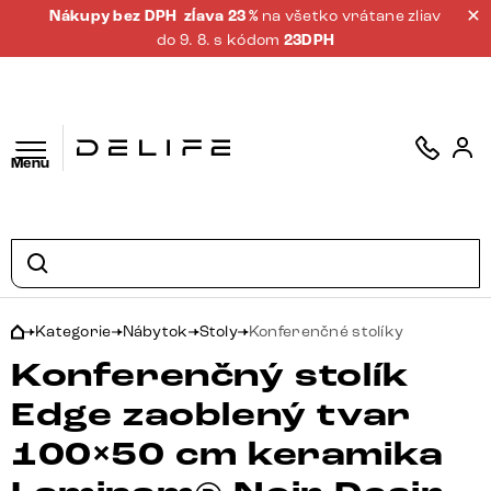
Nákupy bez DPH
zĺava 23 %
na všetko vrátane zliav
do 9. 8. s kódom
23DPH
Menu
Kategorie
Nábytok
Stoly
Konferenčné stolíky
Konferenčný stolík
Edge zaoblený tvar
100×50 cm keramika