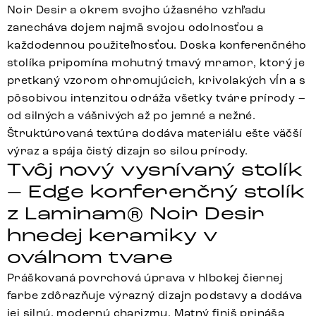
Noir Desir a okrem svojho úžasného vzhľadu
zanecháva dojem najmä svojou odolnosťou a
každodennou použiteľnosťou. Doska konferenčného
stolíka pripomína mohutný tmavý mramor, ktorý je
pretkaný vzorom ohromujúcich, krivolakých vĺn a s
pôsobivou intenzitou odráža všetky tváre prírody –
od silných a vášnivých až po jemné a nežné.
Štruktúrovaná textúra dodáva materiálu ešte väčší
výraz a spája čistý dizajn so silou prírody.
Tvôj nový vysnívaný stolík
– Edge konferenčný stolík
z Laminam® Noir Desir
hnedej keramiky v
oválnom tvare
Práškovaná povrchová úprava v hlbokej čiernej
farbe zdôrazňuje výrazný dizajn podstavy a dodáva
jej silnú, modernú charizmu. Matný finiš prináša