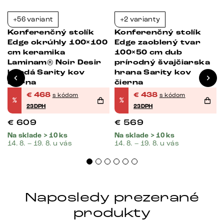
+56 variant
+2 varianty
-23%
-23%
Konferenčný stolík
Konferenčný stolík
0
Edge okrúhly 100×100
Edge zaoblený tvar
cm keramika
100×50 cm dub
Laminam® Noir Desir
prírodný švajčiarska
hnedá Sarity kov
hrana Sarity kov
čierna
čierna
€
468
€
438
s kódom
s kódom
%
%
23DPH
23DPH
€
609
€
569
Na sklade > 10 ks
Na sklade > 10 ks
14. 8. – 19. 8. u vás
14. 8. – 19. 8. u vás
Naposledy prezerané
produkty