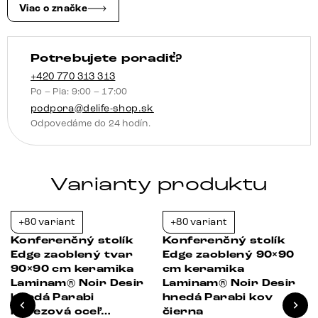
Noir
Viac o značke
Desir
hnedá
Potrebujete poradiť?
Sarity
kov
+420 770 313 313
Po – Pia: 9:00 – 17:00
čierna
podpora@delife-shop.sk
Odpovedáme do 24 hodín.
Varianty produktu
+80 variant
+80 variant
-39%
-38%
Konferenčný stolík
Konferenčný stolík
Edge zaoblený tvar
Edge zaoblený 90×90
90×90 cm keramika
cm keramika
Laminam® Noir Desir
Laminam® Noir Desir
hnedá Parabi
hnedá Parabi kov
nerezová oceľ
čierna