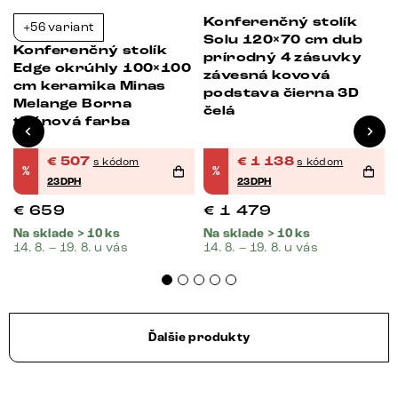
Konferenčný stolík
+56 variant
-23%
-23%
Solu 120×70 cm dub
Konferenčný stolík
prírodný 4 zásuvky
Edge okrúhly 100×100
závesná kovová
cm keramika Minas
podstava čierna 3D
Melange Borna
čelá
titánová farba
€
507
€
1 138
s kódom
s kódom
%
%
23DPH
23DPH
€
659
€
1 479
Na sklade > 10 ks
Na sklade > 10 ks
14. 8. – 19. 8. u vás
14. 8. – 19. 8. u vás
Ďalšie produkty