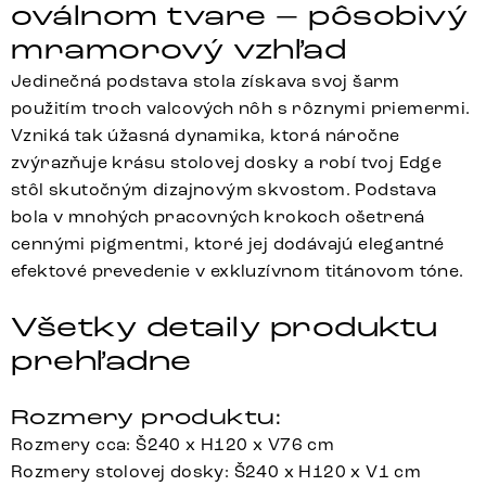
oválnom tvare – pôsobivý
mramorový vzhľad
Jedinečná podstava stola získava svoj šarm
použitím troch valcových nôh s rôznymi priemermi.
Vzniká tak úžasná dynamika, ktorá náročne
zvýrazňuje krásu stolovej dosky a robí tvoj Edge
stôl skutočným dizajnovým skvostom. Podstava
bola v mnohých pracovných krokoch ošetrená
cennými pigmentmi, ktoré jej dodávajú elegantné
efektové prevedenie v exkluzívnom titánovom tóne.
Všetky detaily produktu
prehľadne
Rozmery produktu:
Rozmery cca: Š240 x H120 x V76 cm
Rozmery stolovej dosky: Š240 x H120 x V1 cm