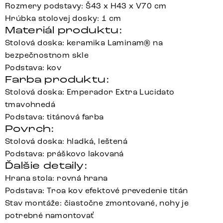
Rozmery podstavy: Š43 x H43 x V70 cm
Hrúbka stolovej dosky: 1 cm
Materiál produktu:
Stolová doska: keramika Laminam® na
bezpečnostnom skle
Podstava: kov
Farba produktu:
Stolová doska: Emperador Extra Lucidato
tmavohnedá
Podstava: titánová farba
Povrch:
Stolová doska: hladká, leštená
Podstava: práškovo lakovaná
Ďalšie detaily:
Hrana stola: rovná hrana
Podstava: Troa kov efektové prevedenie titán
Stav montáže: čiastočne zmontované, nohy je
potrebné namontovať