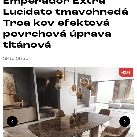
Emperador Extra
Lucidato tmavohnedá
Troa kov efektová
povrchová úprava
titánová
SKU: 38504
-23%