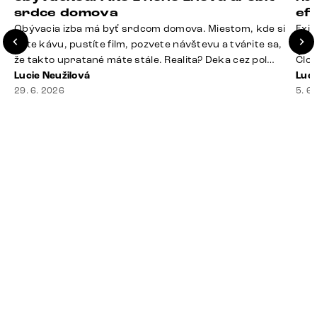
srdce domova
ef
Obývacia izba má byť srdcom domova. Miestom, kde si
Exis
dáte kávu, pustíte film, pozvete návštevu a tvárite sa,
Seda
že takto upratané máte stále. Realita? Deka cez pol
Člov
sedačky, ovládač záhadne zmizol, konferenčný stolík
Lucie Neužilová
veľm
Luci
slúži ako odkladisko všetkého od účteniek po balzam
29. 6. 2026
si n
5. 6
na pery a niekde medzi vankúšmi možno žije stará
nezi
sušienka. Dobrá správa? Aj obývačka, [&hellip;]
ste
nevy