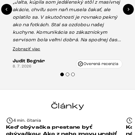
„Jalta, kúpila som jedálenský stôl z masívnej
„O
akácie, chvíľu som naň musela čakať, ale
in
oplatilo sa. V skutočnosti je rovnako pekný
st
ako na fotkách. Stal sa ozdobou našej
ús
kuchyne. Komunikácia so zákazníckym
sp
servisom bola veľmi dobrá. Na spodnej časti
Es
stola bolo malé poškodenie, pravdepodobne
Zobraziť viac
16.
vzniklo pri preprave, ale vďaka pánovi
Judit Bognár
Vincze pri riešení mojej záležitosti pristúpili
Overená recenzia
8. 7. 2026
veľmi korektne. Odporúčam produkty Delife
každému.“
Články
4 min. čítania
Keď obývačka prestane byť
Ko
obývačkou: Ako z neho znovu urobiť
ná