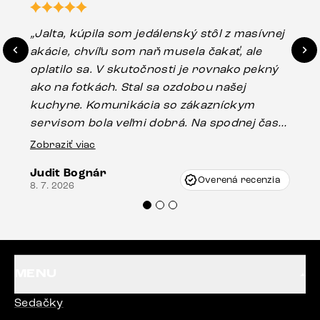
„Jalta, kúpila som jedálenský stôl z masívnej
„O
akácie, chvíľu som naň musela čakať, ale
in
oplatilo sa. V skutočnosti je rovnako pekný
st
ako na fotkách. Stal sa ozdobou našej
ús
kuchyne. Komunikácia so zákazníckym
sp
servisom bola veľmi dobrá. Na spodnej časti
Es
stola bolo malé poškodenie, pravdepodobne
Zobraziť viac
16.
vzniklo pri preprave, ale vďaka pánovi
Judit Bognár
Vincze pri riešení mojej záležitosti pristúpili
Overená recenzia
8. 7. 2026
veľmi korektne. Odporúčam produkty Delife
každému.“
MENU
Sedačky