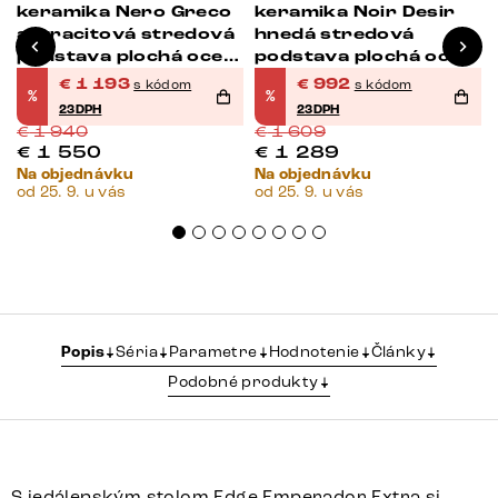
keramika Nero Greco
keramika Noir Desir
antracitová stredová
hnedá stredová
podstava plochá oceľ
podstava plochá oceľ
čierna
čierna
€
1 193
€
992
s kódom
s kódom
%
%
23DPH
23DPH
€
1 940
€
1 609
€
1 550
€
1 289
Na objednávku
Na objednávku
od 25. 9. u vás
od 25. 9. u vás
Popis
Séria
Parametre
Hodnotenie
Články
Podobné produkty
S jedálenským stolom Edge Emperador Extra si