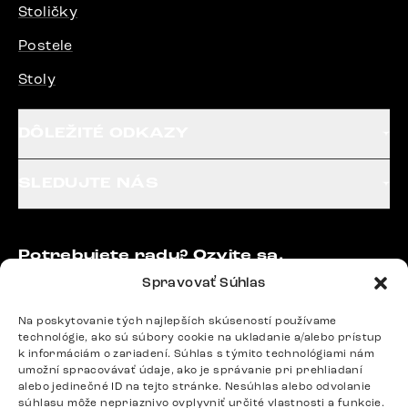
Stoličky
Postele
Stoly
DÔLEŽITÉ ODKAZY
SLEDUJTE NÁS
Potrebujete radu? Ozvite sa.
+420 770 313 313
Spravovať Súhlas
Po – Pia: 9:00 – 17:00
podpora@delife-shop.sk
Na poskytovanie tých najlepších skúseností používame
technológie, ako sú súbory cookie na ukladanie a/alebo prístup
Odpovedáme do 24 hodín.
k informáciám o zariadení. Súhlas s týmito technológiami nám
umožní spracovávať údaje, ako je správanie pri prehliadaní
alebo jedinečné ID na tejto stránke. Nesúhlas alebo odvolanie
súhlasu môže nepriaznivo ovplyvniť určité vlastnosti a funkcie.