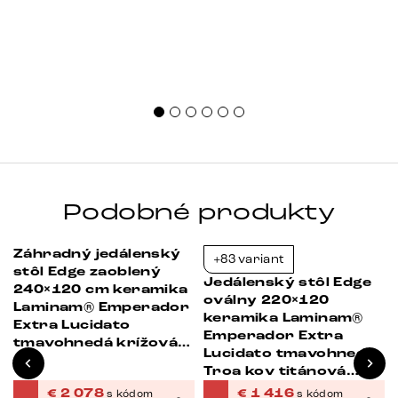
Podobné produkty
Záhradný jedálenský
+83 variant
-23%
-38%
stôl Edge zaoblený
Jedálenský stôl Edge
240×120 cm keramika
oválny 220×120
Laminam® Emperador
keramika Laminam®
Extra Lucidato
Emperador Extra
tmavohnedá krížová
Lucidato tmavohnedá
podstava obdĺžnik
Troa kov titánová
čierna
farba
€
2 078
€
1 416
s kódom
s kódom