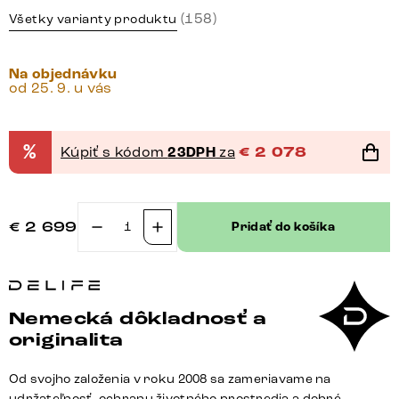
(158)
Všetky varianty produktu
Na objednávku
od 25. 9. u vás
%
Kúpiť s kódom
23DPH
za
€
2 078
€
2 699
Pridať do košíka
množstvo
Jedálenský
stôl
Edge
Nemecká dôkladnosť a
Boot
originalita
240x120
keramika
Od svojho založenia v roku 2008 sa zameriavame na
Laminam®
udržateľnosť, ochranu životného prostredia a dobré