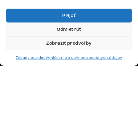
Google recenzie
4,8
Prijať
Odmietnúť
Zobraziť predvoľby
Doprava
Zásady cookies
Vyhlásenie o ochrane osobných údajov
Platby
Česko
Maďarsko
Nemecko
Švajčiarsko
Francúzsko
Poľsko
Holandsko
© 2026 www.delife-shop.sk. Všetky práva vyhradené.
Upraviť nastavenia cookies