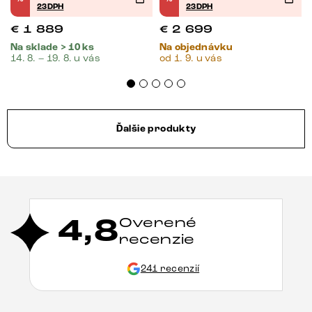
23DPH
23DPH
€
1 889
€
2 699
Na sklade > 10 ks
Na objednávku
14. 8. – 19. 8. u vás
od 1. 9. u vás
Ďalšie produkty
4,8
Overené
recenzie
241 recenzií