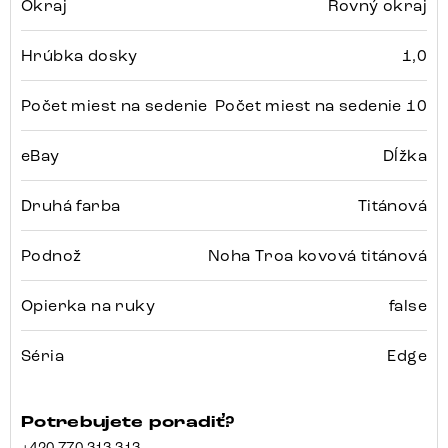
Okraj
Rovný okraj
Hrúbka dosky
1,0
Počet miest na sedenie
Počet miest na sedenie 10
eBay
Dĺžka
Druhá farba
Titánová
Podnož
Noha Troa kovová titánová
Opierka na ruky
false
Séria
Edge
Potrebujete poradiť?
+420 770 313 313