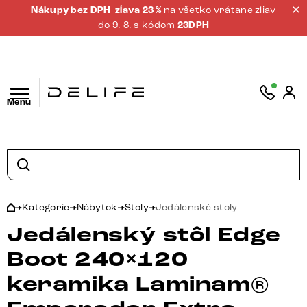
Nákupy bez DPH
zĺava 23 %
na všetko vrátane zliav
do 9. 8. s kódom
23DPH
Menu
Kategorie
Nábytok
Stoly
Jedálenské stoly
Jedálenský stôl Edge
Boot 240×120
keramika Laminam®