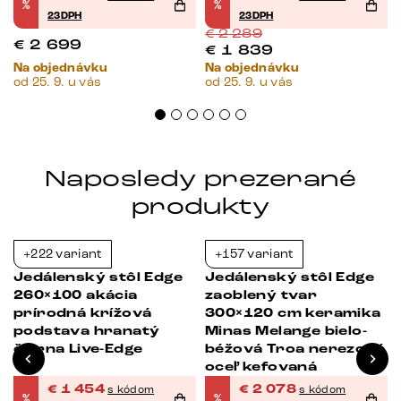
%
%
23DPH
23DPH
€
2 289
€
2 699
€
1 839
Na objednávku
Na objednávku
od 25. 9. u vás
od 25. 9. u vás
Naposledy prezerané
produkty
+222 variant
+157 variant
-23%
-23%
Jedálenský stôl Edge
Jedálenský stôl Edge
260×100 akácia
zaoblený tvar
prírodná krížová
300×120 cm keramika
podstava hranatý
Minas Melange bielo-
čierna Live-Edge
béžová Troa nerezová
oceľ kefovaná
€
1 454
€
2 078
s kódom
s kódom
%
%