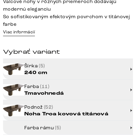
Valcové nohy v rôznych priemeroch dodávajú
modernú eleganciu
So sofistikovaným efektovým povrchom v titánovej
farbe
Viac informácií
Vybrať variant
Šírka
(5)
240 cm
Farba
(11)
Tmavohnedá
Podnož
(52)
Noha Troa kovová titánová
Farba rámu
(5)