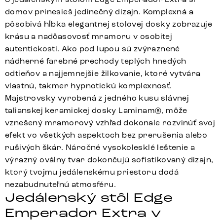
domov prinesieš jedinečný dizajn. Komplexná a
pôsobivá hĺbka elegantnej stolovej dosky zobrazuje
krásu a nadčasovosť mramoru v osobitej
autentickosti. Ako pod lupou sú zvýraznené
nádherné farebné prechody teplých hnedých
odtieňov a najjemnejšie žilkovanie, ktoré vytvára
vlastnú, takmer hypnotickú komplexnosť.
Majstrovsky vyrobená z jedného kusu slávnej
talianskej keramickej dosky Laminam®, môže
vznešený mramorový vzhľad dokonale rozvinúť svoj
efekt vo všetkých aspektoch bez prerušenia alebo
rušivých škár. Náročné vysokolesklé leštenie a
výrazný oválny tvar dokončujú sofistikovaný dizajn,
ktorý tvojmu jedálenskému priestoru dodá
nezabudnuteľnú atmosféru.
Jedálenský stôl Edge
Emperador Extra v