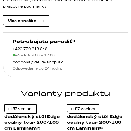
Emperador
pracovné podmienky.
Extra
Lucidato
Viac o značke
tmavohnedá
Troa
Potrebujete poradiť?
kov
efektová
+420 770 313 313
Po – Pia: 9:00 – 17:00
povrchová
podpora@delife-shop.sk
úprava
Odpovedáme do 24 hodín.
titánová
Varianty produktu
+157 variant
+157 variant
-39%
-38%
Jedálenský stôl Edge
Jedálenský stôl Edge
oválny tvar 200×100
oválny tvar 200×100
cm Laminam®
cm Laminam®