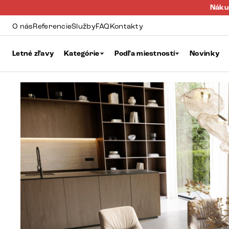
Náku
O nás
Referencie
Služby
FAQ
Kontakty
Letné zľavy
Kategórie
Podľa miestností
Novinky