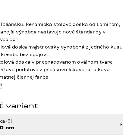
Taliansku: keramická stolová doska od Laminam,
nejší výrobca nastavuje nové štandardy v
ováciách
lová doska majstrovsky vyrobená z jedného kusu
 kresba bez spojov
stolová doska v prepracovanom oválnom tvare
rížová podstava z práškovo lakovaného kovu
matnej čiernej farbe
ií
 variant
rka
(5)
0 cm