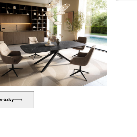
brázky