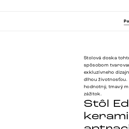
Po
Stolová doska toh
spôsobom tvarovan
exkluzívneho dizaj
dlhou životnosťou.
hodnotný, tmavý m
zážitok.
Stôl E
kerami
antrac