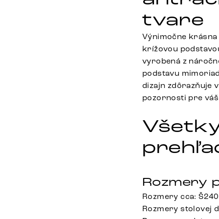
tvare
Výnimočne krásna s
krížovou podstavou
vyrobená z náročne
podstavu mimoriadn
dizajn zdôrazňuje 
pozornosti pre vá
Všetky
prehľa
Rozmery p
Rozmery cca: Š240
Rozmery stolovej 