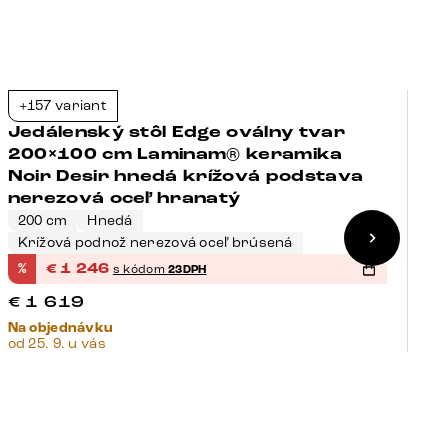
+157 variant
+
-23%
Jedálenský stôl Edge oválny tvar
J
200×100 cm Laminam® keramika
2
Noir Desir hnedá krížová podstava
N
nerezová oceľ hranatý
t
200 cm
Hnedá
2
Krížová podnož nerezová oceľ brúsená
P
%
€
1 246
%
s kódom
23DPH
€
€
1 619
€
Na objednávku
Na
od 25. 9. u vás
od