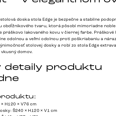
tolová doska stola Edge je bezpečne a stabilne podop
 obdĺžnikového tvaru, ktorá pôsobí mimoriadne noble
 práškovo lakovaného kovu v čiernej farbe. Práškové 
e odolnou a veľmi odolnou proti poškriabaniu a náraz
výnimočnosť stolovej dosky a robí zo stola Edge extrav
š vkusný domov.
 detaily produktu
dne
roduktu:
 × H120 × V76 cm
dosky: Š240 × H120 × V1 cm