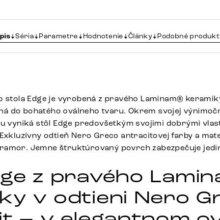
pis
Séria
Parametre
Hodnotenie
Články
Podobné produkt
to stola Edge je vyrobená z pravého Laminam® kerami
á do bohatého oválneho tvaru. Okrem svojej výnimočn
nu vyniká stôl Edge predovšetkým svojimi dobrými vla
 Exkluzívny odtieň Nero Greco antracitovej farby a mat
ramor. Jemne štruktúrovaný povrch zabezpečuje jed
dge z pravého Lami
ky v odtieni Nero G
it – v elegantnom o