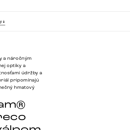
y
ky a náročným
ej optiky a
stnosťami údržby a
eriál pripomínajú
inečný hmatový
nam®
reco
válnom