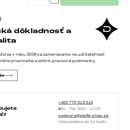
množstvo
Jedálenský
stôl
Edge
ká dôkladnosť a
zaoblený
240×120
lita
cm
keramika
oženia v roku 2008 sa zameriavame na udržateľnosť,
Laminam®
tného prostredia a dobré pracovné podmienky.
Nero
Greco
čke
antracitová
krížová
podstava
hranatý
+420 770 313 313
bujete
Po – Pia: 9:00 – 17:00
čierna
ť?
podpora@delife-shop.sk
Odpovedáme do 24 hodín.