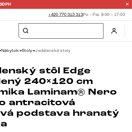
23DPH
+420 770 313 313
Po – Pia: 9:00 – 17:00
Nábytok
Stoly
Jedálenské stoly
lenský stôl Edge
lený 240×120 cm
mika Laminam® Nero
o antracitová
ová podstava hranatý
na