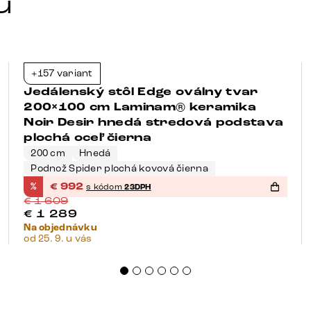
u
+157 variant
-38%
Jedálenský stôl Edge oválny tvar
200×100 cm Laminam® keramika
Noir Desir hnedá stredová podstava
plochá oceľ čierna
200 cm
Hnedá
Podnož Spider plochá kovová čierna
%
€
992
s kódom
23DPH
€
1 609
€
1 289
Na objednávku
od 25. 9. u vás