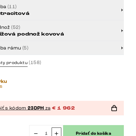
rba
(11)
tracitová
dnož
(52)
ížová podnož kovová
rba rámu
(5)
(158)
nty produktu
vku
ás
iť s kódom
23DPH
za
€
1 962
Pridať do košíka