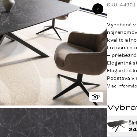
SKU: 44901
Vyrobené v 
najrenomova
kvalite a in
Luxusná sto
– priebežná
Elegantná 
Elegantná k
Podstava v 
Viac informác
7
Vybrať
Ší
24