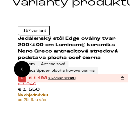
Varianty produkt
+157 variant
9%
-39%
0
Jedálenský stôl Edge oválny tvar
-
200×100 cm Laminam® keramika
Nero Greco antracitová stredová
podstava plochá oceľ čierna
200 cm
Antracitová
Podnož Spider plochá kovová čierna
%
€
1 193
s kódom
23DPH
€
1 940
€
1 550
Na objednávku
od 25. 9. u vás