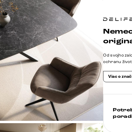
Nemec
origina
Od svojho zal
ochranu živo
Viac o zna
Potre
poradi