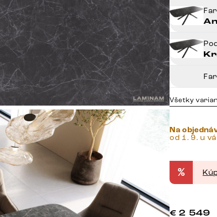
Fa
An
Po
Kr
Fa
Všetky varia
Na objedná
od 1. 9. u v
%
Kúp
€
2 549