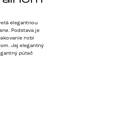
retá elegantnou
sne. Podstava je
lakovanie robí
om. Jej elegantný
agantný pútač