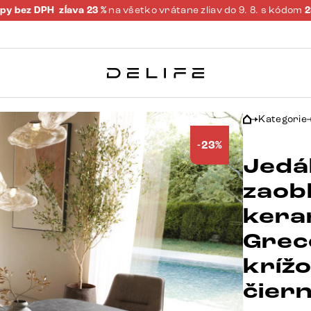
py bez DPH
zĺava 23 %
na všetko vrátane zliav do 9. 8. s kódom
Kategorie
-23%
Jedá
zaob
kera
Grec
kríž
čier