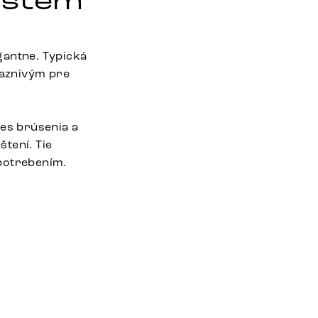
ystém
gantne. Typická
iaznivým pre
es brúsenia a
tení. Tie
opotrebením.