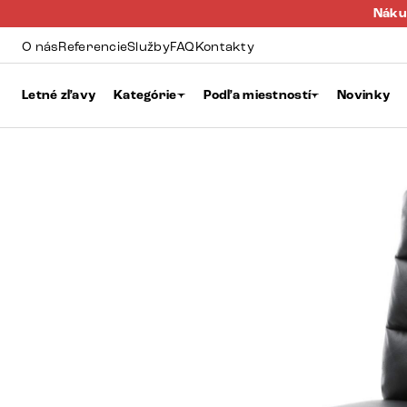
Náku
O nás
Referencie
Služby
FAQ
Kontakty
Letné zľavy
Kategórie
Podľa miestností
Novinky