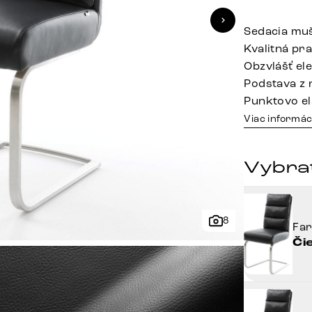
Sedacia muš
Kvalitná pr
Obzvlášť el
Podstava z 
Punktovo el
Viac informác
Vybrať
8
Fa
Či