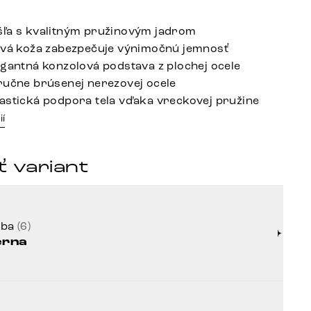
ľa s kvalitným pružinovým jadrom
avá koža zabezpečuje výnimočnú jemnosť
egantná konzolová podstava z plochej ocele
ručne brúsenej nerezovej ocele
astická podpora tela vďaka vreckovej pružine
ií
 variant
rba
(6)
erna