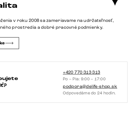
pravá
lita
koža
čierna
oženia v roku 2008 sa zameriavame na udržateľnosť,
jedálenská
tného prostredia a dobré pracovné podmienky.
stolička
plochá
čke
nerezová
oceľ
vrecková
pružina
+420 770 313 313
bujete
Po – Pia: 9:00 – 17:00
ť?
podpora@delife-shop.sk
Odpovedáme do 24 hodín.