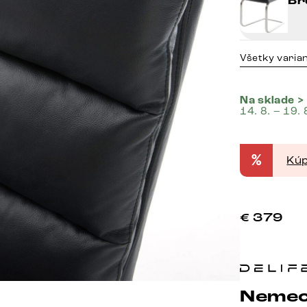
Br
Všetky varia
Na sklade >
14. 8. – 19. 
%
Kúp
€
379
Nemec