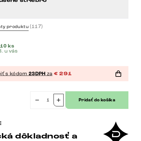
úsené striebro
(117)
nty produktu
 10 ks
8. u vás
iť s kódom
23DPH
za
€
291
Pridať do košíka
množstvo
Jedálenská
stolička
Pela-
ká dôkladnosť a
Flex