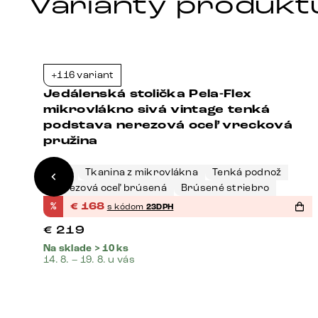
Varianty produkt
+116 variant
3%
-23%
Jedálenská stolička Pela-Flex
á
mikrovlákno sivá vintage tenká
podstava nerezová oceľ vrecková
pružina
Sivá
Tkanina z mikrovlákna
Tenká podnož
Nerezová oceľ brúsená
Brúsené striebro
%
€
168
s kódom
23DPH
€
219
Na sklade > 10 ks
14. 8. – 19. 8. u vás