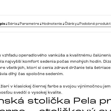
pis
Séria
Parametre
Hodnotenie
Články
Podobné produkt
 vzhľadu operadlového vankúša a kvalitnému čalúneni
la najvyšší komfort sedenia počas mnohých hodín. Diz
 pre všetkých, ktorí si cenia zdravé držanie tela šetriac
ávia dlhý čas spoločne sedením.
žiari v klasickej čiernej farbe a svojou výnimočnou je
sťou svedčí o vysokej kvalite.
nská stolička Pela p