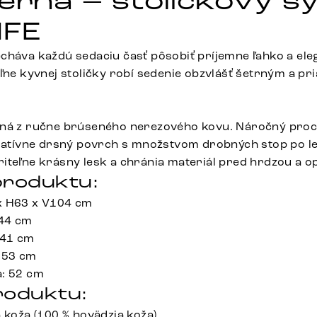
ierna – stoličkový s
IFE
cháva každú sedaciu časť pôsobiť príjemne ľahko a ele
oľne kyvnej stoličky robí sedenie obzvlášť šetrným a pr
ená z ručne brúseného nerezového kovu. Náročný proc
elatívne drsný povrch s množstvom drobných stop po leš
iteľne krásny lesk a chránia materiál pred hrdzou a 
roduktu:
x H63 x V104 cm
 44 cm
 41 cm
 53 cm
a: 52 cm
roduktu:
 koža (100 % hovädzia koža)