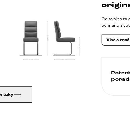
origina
Od svojho zal
ochranu živo
Viac o zna
Potre
poradi
brázky