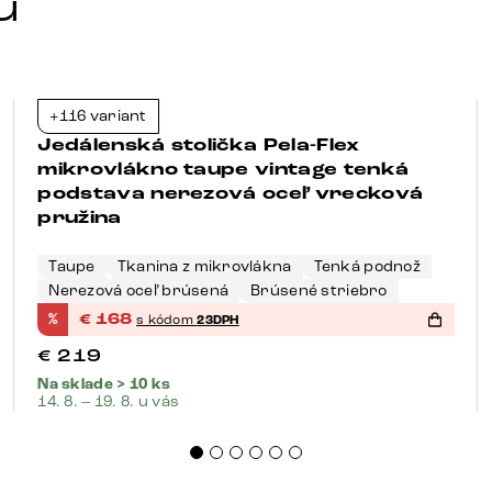
u
+116 variant
-23%
Jedálenská stolička Pela-Flex
mikrovlákno taupe vintage tenká
podstava nerezová oceľ vrecková
pružina
Taupe
Tkanina z mikrovlákna
Tenká podnož
Nerezová oceľ brúsená
Brúsené striebro
%
€
168
s kódom
23DPH
€
219
Na sklade > 10 ks
14. 8. – 19. 8. u vás