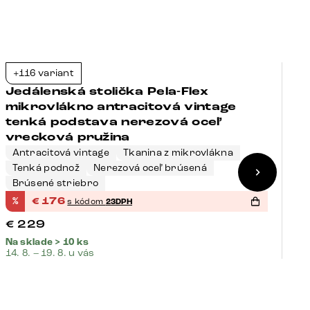
+116 variant
+
-23%
Jedálenská stolička Pela-Flex
J
mikrovlákno antracitová vintage
m
tenká podstava nerezová oceľ
p
vrecková pružina
Antracitová vintage
Tkanina z mikrovlákna
Tenká podnož
Nerezová oceľ brúsená
S
Brúsené striebro
K
%
€
176
%
s kódom
23DPH
€
229
€
Na sklade > 10 ks
Na
14. 8. – 19. 8. u vás
14.