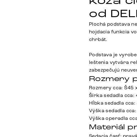
koža č
od DEL
Plochá podstava ne
hojdacia funkcia v
chrbát.
Podstava je vyrob
leštenia vytvára r
zabezpečujú neuver
Rozmery p
Rozmery cca: Š45 
Šírka sedadla cca:
Hĺbka sedadla cca:
Výška sedadla cca:
Výška operadla cc
Materiál p
Sedacia časť: pravá