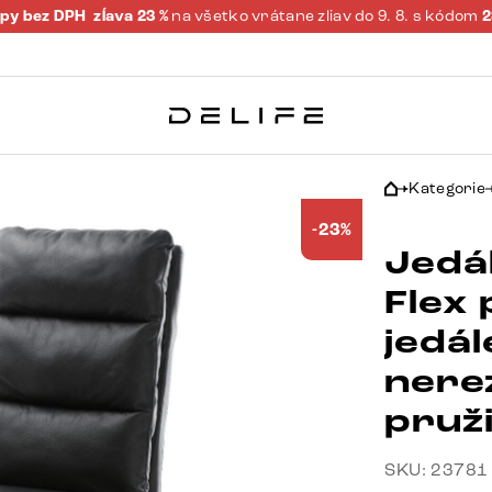
py bez DPH
zĺava 23 %
na všetko vrátane zliav do 9. 8. s kódom
Kategorie
-23%
Jedál
Flex
jedál
nere
pruž
SKU: 23781