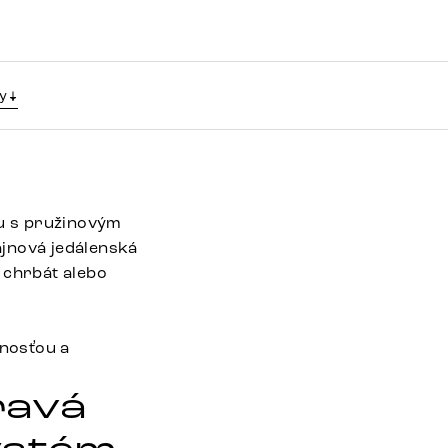
y
u s pružinovým
ajnová jedálenská
e chrbát alebo
mnosťou a
ravá