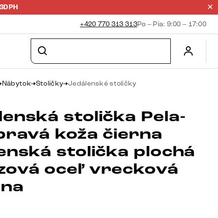
23DPH
+420 770 313 313
Po – Pia: 9:00 – 17:00
Nábytok
Stoličky
Jedálenské stoličky
enská stolička Pela-
 pravá koža čierna
enská stolička plochá
zová oceľ vrecková
ina