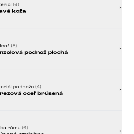
eriál
(6)
avá koža
dnož
(8)
nzolová podnož plochá
eriál podnože
(4)
rezová oceľ brúsená
rba rámu
(6)