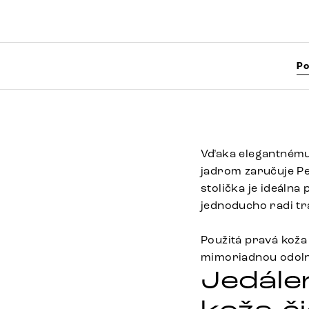
Po
Vďaka elegantnému
jadrom zaručuje Pe
stolička je ideálna
jednoducho radi tr
Použitá pravá koža 
mimoriadnou odolno
Jedále