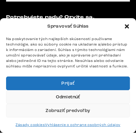
Potrebujete radu? Ozvite sa.
+420 770 313 313
Spravovať Súhlas
Po – Pia: 9:00 – 17:00
podpora@delife-shop.sk
Na poskytovanie tých najlepších skúseností používame
technológie, ako sú súbory cookie na ukladanie a/alebo prístup
Odpovedáme do 24 hodín.
k informáciám o zariadení. Súhlas s týmito technológiami nám
umožní spracovávať údaje, ako je správanie pri prehliadaní
alebo jedinečné ID na tejto stránke. Nesúhlas alebo odvolanie
súhlasu môže nepriaznivo ovplyvniť určité vlastnosti a funkcie.
Google recenzie
4,8
Prijať
Odmietnúť
Zobraziť predvoľby
Doprava
Zásady cookies
Vyhlásenie o ochrane osobných údajov
Platby