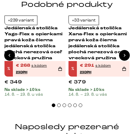
Podobné produkty
+239 variant
+33 variant
-23%
-23%
Jedálenská stolička
Jedálenská stolička
Yago-Flex s opierkami
Xana-Flex s opierkami
pravá koža čierna
pravá koža čierna
jedálenská stolička
jedálenská stolička
plochá nerezová oceľ
plochá nerezová oceľ
vrecková pružina
vrecková pružina
€
268
€
291
s kódom
s kódom
%
%
23DPH
23DPH
€
349
€
379
Na sklade > 10 ks
Na sklade > 10 ks
14. 8. – 19. 8. u vás
14. 8. – 19. 8. u vás
Naposledy prezerané