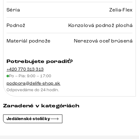
Séria
Zelia-Flex
Podnož
Konzolová podnož plochá
Materiál podnože
Nerezová oceľ brúsená
Potrebujete poradiť?
+420 770 313 313
Po – Pia: 9:00 – 17:00
podpora@delife-shop.sk
Odpovedáme do 24 hodín.
Zaradené v kategóriách
Jedálenské stoličky