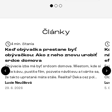
veľmi korektne. Odporúčam produkty Delife
každému.“
Články
4 min. čítania
Keď obývačka prestane byť
Ko
obývačkou: Ako z neho znovu urobiť
ná
srdce domova
ef
Obývacia izba má byť srdcom domova. Miestom, kde si
Exis
dáte kávu, pustíte film, pozvete návštevu a tvárite sa,
Seda
že takto upratané máte stále. Realita? Deka cez pol
Člov
sedačky, ovládač záhadne zmizol, konferenčný stolík
Lucie Neužilová
veľm
Luci
slúži ako odkladisko všetkého od účteniek po balzam
29. 6. 2026
si n
5. 6
na pery a niekde medzi vankúšmi možno žije stará
nezi
sušienka. Dobrá správa? Aj obývačka, [&hellip;]
ste
nevy