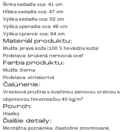
Šírka sedadla cca: 41 cm
Hĺbka sedadla cca: 47 cm
Výška sedadla cca: 52 cm
Výška operadla cca: 46 cm
Výška opierok cca: 64 cm
Materiál produktu:
Mušľa: pravá koža (100 % hovädzia koža)
Podstava: brúsená nerezová oceľ
Farba produktu:
Mušľa: čierna
Podstava: strieborná
Čalúnenie:
Vrecková pružina s kvalitnou penovou vrstvou s
objemovou hmotnosťou 40 kg/m³
Povrch:
Hladký
Ďalšie detaily:
Montážna poznámka: čiastočne zmontované,