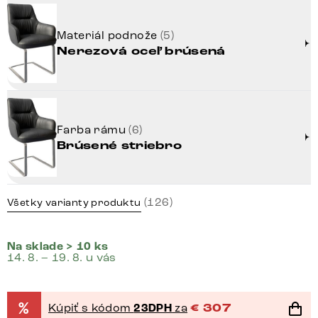
Materiál podnože
(5)
Nerezová oceľ brúsená
Farba rámu
(6)
Brúsené striebro
(126)
Všetky varianty produktu
Na sklade > 10 ks
14. 8. – 19. 8. u vás
%
Kúpiť s kódom
23DPH
za
€
307