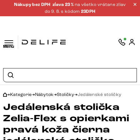
Nákupy bez DPH
zĺava 23 %
na všetko vrátane zliav
do 9. 8. s kódom
23DPH
Menu
Kategorie
Nábytok
Stoličky
Jedálenské stoličky
Jedálenská stolička
Zelia-Flex s opierkami
pravá koža čierna