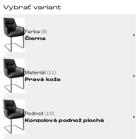
Vybrať variant
Farba
(9)
Čierna
Materiál
(11)
Pravá koža
Podnož
(10)
Konzolová podnož plochá