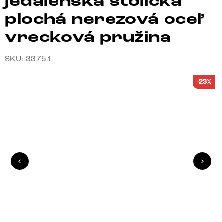
jedálenská stolička
plochá nerezová oceľ
vrecková pružina
SKU: 33751
-23%