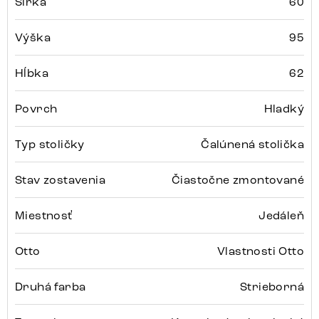
Šírka
60
Výška
95
Hĺbka
62
Povrch
Hladký
Typ stoličky
Čalúnená stolička
Stav zostavenia
Čiastočne zmontované
Miestnosť
Jedáleň
Otto
Vlastnosti Otto
Druhá farba
Strieborná