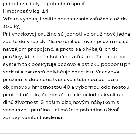
jednotlivé diely je potrebné spojiť
Hmotnosť v kg: 14
Vďaka vysokej kvalite spracovania zaťaženie až do
150 kg
Pri vreckovej pružine sú jednotlivé pružinové jadra
zošité do vreciek. Na rozdiel od iných pružín nie sú
navzájom prepojené, a preto sa ohýbajú len tie
pružiny, ktoré sú skutočne zaťažené. Tento sedací
systém tak poskytuje bodovo elastickú podporu pri
sedení a zároveň odľahčuje chrbticu. Vrecková
pružina je doplnená tvarovo stabilnou penou s
objemovou hmotnosťou 40 a výbornou odolnosťou
proti stlačeniu, čo zaručuje mimoriadnu kvalitu a
dlhú životnosť. S naším dizajnovým nábytkom s
vreckovou pružinou si môžete pohodlne užívať
zdravý komfort sedenia.