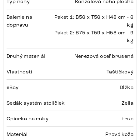
Typ nohy
Konzolová noha plochá
Balenie na
Paket 1: B56 x T56 x H48 cm - 6
dopravu
kg
Paket 2: B75 x T59 x H58 cm - 9
kg
Druhý materiál
Nerezová oceľ brúsená
Vlastnosti
Taštičkový
eBay
Dĺžka
Sedák systém stoličiek
Zelia
Opierka na ruky
true
Materiál
Pravá koža