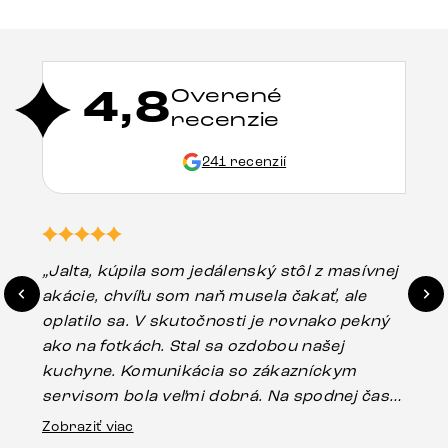
4,8
Overené
recenzie
241 recenzií
„Jalta, kúpila som jedálenský stôl z masívnej
„O
akácie, chvíľu som naň musela čakať, ale
in
oplatilo sa. V skutočnosti je rovnako pekný
st
ako na fotkách. Stal sa ozdobou našej
ús
kuchyne. Komunikácia so zákazníckym
sp
servisom bola veľmi dobrá. Na spodnej časti
Es
stola bolo malé poškodenie, pravdepodobne
Zobraziť viac
16.
vzniklo pri preprave, ale vďaka pánovi