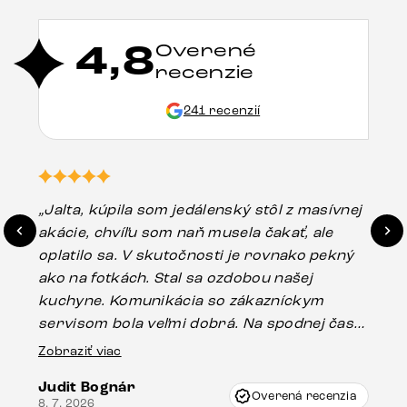
4,8
Overené
recenzie
241 recenzií
„Jalta, kúpila som jedálenský stôl z masívnej
„O
akácie, chvíľu som naň musela čakať, ale
in
oplatilo sa. V skutočnosti je rovnako pekný
st
ako na fotkách. Stal sa ozdobou našej
ús
kuchyne. Komunikácia so zákazníckym
sp
servisom bola veľmi dobrá. Na spodnej časti
Es
stola bolo malé poškodenie, pravdepodobne
Zobraziť viac
16.
vzniklo pri preprave, ale vďaka pánovi
Judit Bognár
Vincze pri riešení mojej záležitosti pristúpili
Overená recenzia
8. 7. 2026