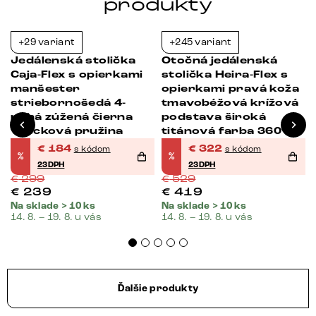
produkty
+29 variant
+245 variant
-38%
-39%
Jedálenská stolička
Otočná jedálenská
Caja-Flex s opierkami
stolička Heira-Flex s
manšester
opierkami pravá koža
striebornošedá 4-
tmavobéžová krížová
nohá zúžená čierna
podstava široká
vrecková pružina
titánová farba 360°
otočná vrecková
€
184
€
322
s kódom
s kódom
%
%
pružina
23DPH
23DPH
€
299
€
529
€
239
€
419
Na sklade > 10 ks
Na sklade > 10 ks
14. 8. – 19. 8. u vás
14. 8. – 19. 8. u vás
Ďalšie produkty