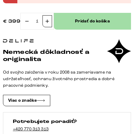
€
399
Pridať do košíka
množstvo
Jedálenská
stolička
Zelia-
Nemecká dôkladnosť a
Flex
originalita
s
opierkami
Od svojho založenia v roku 2008 sa zameriavame na
pravá
udržateľnosť, ochranu životného prostredia a dobré
koža
pracovné podmienky.
čierna
jedálenská
Viac o značke
stolička
plochá
Potrebujete poradiť?
nerezová
oceľ
+420 770 313 313