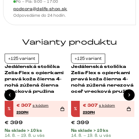
Po – Pia: 9:00 – 17:00
vrecková
podpora@delife-shop.sk
pružina
Odpovedáme do 24 hodín.
Varianty produktu
+125 variant
+125 variant
-23%
-23%
Jedálenská stolička
Jedálenská stolička
Zelia-Flex s opierkami
Zelia-Flex s opierkami
pravá koža čierna 4-
pravá koža čierna 4-
nohá zúžená čierna
nohá zúžená nerezová
vrecková pružina
oceľ vrecková pružina
€
307
€
307
s kódom
s kódom
%
%
23DPH
23DPH
€
399
€
399
Na sklade > 10 ks
Na sklade > 10 ks
14. 8. – 19. 8. u vás
14. 8. – 19. 8. u vás