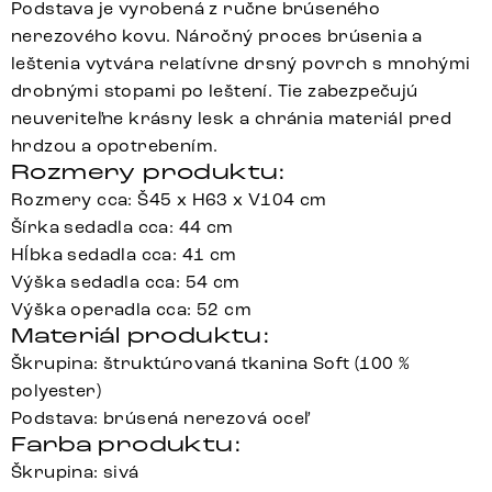
Podstava je vyrobená z ručne brúseného
nerezového kovu. Náročný proces brúsenia a
leštenia vytvára relatívne drsný povrch s mnohými
drobnými stopami po leštení. Tie zabezpečujú
neuveriteľne krásny lesk a chránia materiál pred
hrdzou a opotrebením.
Rozmery produktu:
Rozmery cca: Š45 x H63 x V104 cm
Šírka sedadla cca: 44 cm
Hĺbka sedadla cca: 41 cm
Výška sedadla cca: 54 cm
Výška operadla cca: 52 cm
Materiál produktu:
Škrupina: štruktúrovaná tkanina Soft (100 %
polyester)
Podstava: brúsená nerezová oceľ
Farba produktu:
Škrupina: sivá