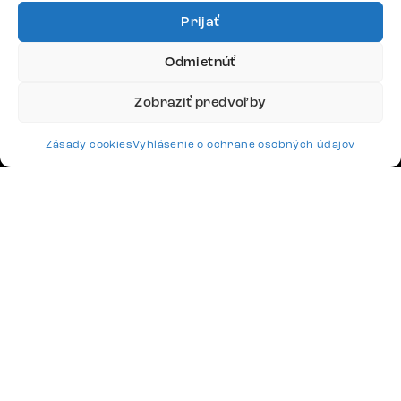
DÔLEŽITÉ ODKAZY
Prijať
SLEDUJTE NÁS
Odmietnúť
Zobraziť predvoľby
Potrebujete radu? Ozvite sa.
Zásady cookies
Vyhlásenie o ochrane osobných údajov
+420 770 313 313
Po – Pia: 9:00 – 17:00
podpora@delife-shop.sk
Odpovedáme do 24 hodín.
Google recenzie
4,8