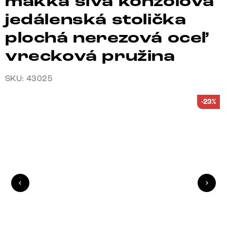
mäkká sivá konzolová
jedálenská stolička
plochá nerezová oceľ
vrecková pružina
SKU: 43025
-23%