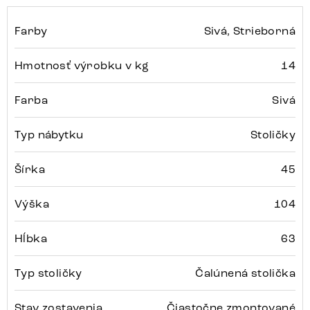
Farby
Sivá, Strieborná
Hmotnosť výrobku v kg
14
Farba
Sivá
Typ nábytku
Stoličky
Šírka
45
Výška
104
Hĺbka
63
Typ stoličky
Čalúnená stolička
Stav zostavenia
Čiastočne zmontované