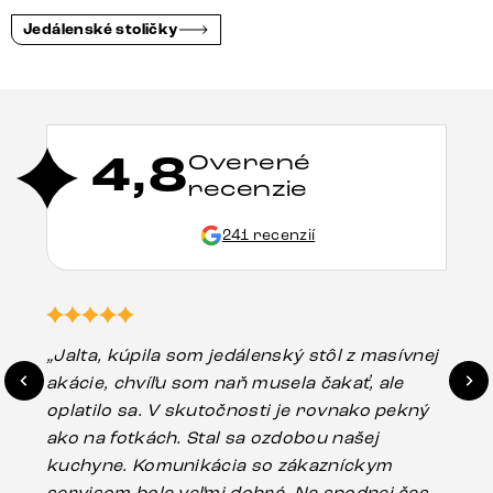
Jedálenské stoličky
4,8
Overené
recenzie
241 recenzií
„Jalta, kúpila som jedálenský stôl z masívnej
„O
akácie, chvíľu som naň musela čakať, ale
in
oplatilo sa. V skutočnosti je rovnako pekný
st
ako na fotkách. Stal sa ozdobou našej
ús
kuchyne. Komunikácia so zákazníckym
sp
servisom bola veľmi dobrá. Na spodnej časti