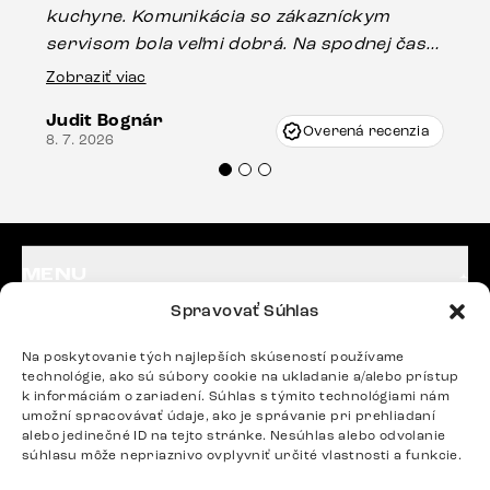
kuchyne. Komunikácia so zákazníckym
sp
servisom bola veľmi dobrá. Na spodnej časti
Es
stola bolo malé poškodenie, pravdepodobne
Zobraziť viac
16.
vzniklo pri preprave, ale vďaka pánovi
Judit Bognár
Vincze pri riešení mojej záležitosti pristúpili
Overená recenzia
8. 7. 2026
veľmi korektne. Odporúčam produkty Delife
každému.“
MENU
Spravovať Súhlas
Sedačky
Stoličky
Na poskytovanie tých najlepších skúseností používame
technológie, ako sú súbory cookie na ukladanie a/alebo prístup
k informáciám o zariadení. Súhlas s týmito technológiami nám
Postele
umožní spracovávať údaje, ako je správanie pri prehliadaní
alebo jedinečné ID na tejto stránke. Nesúhlas alebo odvolanie
Stoly
súhlasu môže nepriaznivo ovplyvniť určité vlastnosti a funkcie.