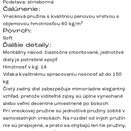
Podstava: strieborná
Čalúnenie:
Vrecková pružina s kvalitnou penovou vrstvou s
3
objemovou hmotnosťou 40 kg/m
Povrch:
Soft
Ďalšie detaily:
Montážny návod: čiastočne zmontované, jednotlivé
diely je potrebné spojiť
Hmotnosť v kg: 14
Vďaka kvalitnému spracovaniu nosnosť až do 150
kg
Čistý zadný diel zabezpečuje mimoriadne elegantný
vzhľad, pretože viditeľné zipsy sú úplne vynechané
alebo veľmi decentne umiestnené po bokoch
Pri vreckovej pružine sú jednotlivé pružiny zošité v
samostatných vreckách. Na rozdiel od iných pružín
nie sú prepojené, a preto sa ohýbajú len tie pružiny,