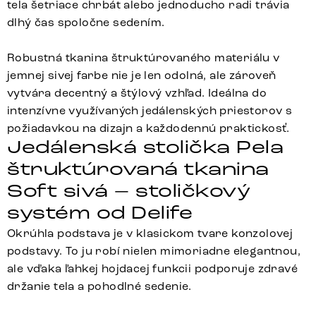
tela šetriace chrbát alebo jednoducho radi trávia
dlhý čas spoločne sedením.
Robustná tkanina štruktúrovaného materiálu v
jemnej sivej farbe nie je len odolná, ale zároveň
vytvára decentný a štýlový vzhľad. Ideálna do
intenzívne využívaných jedálenských priestorov s
požiadavkou na dizajn a každodennú praktickosť.
Jedálenská stolička Pela
štruktúrovaná tkanina
Soft sivá – stoličkový
systém od Delife
Okrúhla podstava je v klasickom tvare konzolovej
podstavy. To ju robí nielen mimoriadne elegantnou,
ale vďaka ľahkej hojdacej funkcii podporuje zdravé
držanie tela a pohodlné sedenie.