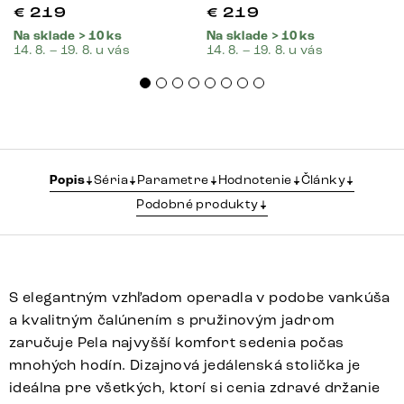
€
219
€
219
Na sklade > 10 ks
Na sklade > 10 ks
14. 8. – 19. 8. u vás
14. 8. – 19. 8. u vás
Popis
Séria
Parametre
Hodnotenie
Články
Podobné produkty
S elegantným vzhľadom operadla v podobe vankúša
a kvalitným čalúnením s pružinovým jadrom
zaručuje Pela najvyšší komfort sedenia počas
mnohých hodín. Dizajnová jedálenská stolička je
ideálna pre všetkých, ktorí si cenia zdravé držanie