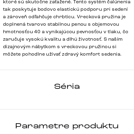
ktoré sú skutočne zaťažené. Tento systém čalúnenia
tak poskytuje bodovo elastickú podporu pri sedení
a zároveň odľahčuje chrbticu. Vrecková pružina je
doplnená tvarovo stabilnou penou s objemovou
hmotnosťou 40 a vynikajúcou pevnosťou v tlaku, čo
zaručuje vysokú kvalitu a dlhú životnosť. S naším
dizajnovým nábytkom s vreckovou pružinou si
môžete pohodlne užívať zdravý komfort sedenia.
PELA-FLEX
Séria
Detail celej série
Parametre produktu