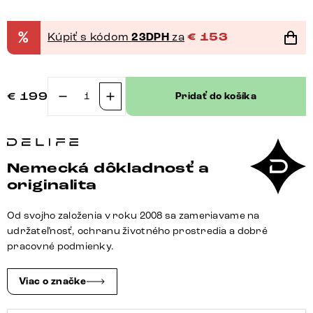
%
Kúpiť s kódom
23DPH
za
€
153
€
199
Pridať do košíka
množstvo
Konzolová
jedálenská
stolička
Nemecká dôkladnosť a
Pela-
originalita
Flex
štruktúrovaná
Od svojho založenia v roku 2008 sa zameriavame na
látka
udržateľnosť, ochranu životného prostredia a dobré
mäkká
pracovné podmienky.
sivá
konzolová
Viac o značke
jedálenská