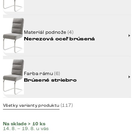
Materiál podnože
(4)
Nerezová oceľ brúsená
Farba rámu
(6)
Brúsené striebro
(117)
Všetky varianty produktu
Na sklade > 10 ks
14. 8. – 19. 8. u vás