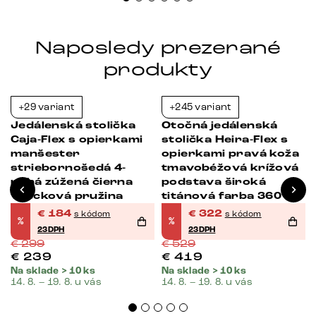
Naposledy prezerané
produkty
+29 variant
+245 variant
-38%
-39%
Jedálenská stolička
Otočná jedálenská
Caja-Flex s opierkami
stolička Heira-Flex s
manšester
opierkami pravá koža
striebornošedá 4-
tmavobéžová krížová
nohá zúžená čierna
podstava široká
vrecková pružina
titánová farba 360°
otočná vrecková
€
184
€
322
s kódom
s kódom
%
%
pružina
23DPH
23DPH
€
299
€
529
€
239
€
419
Na sklade > 10 ks
Na sklade > 10 ks
14. 8. – 19. 8. u vás
14. 8. – 19. 8. u vás