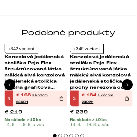
Podobné produkty
+342 variant
+342 variant
-23%
-23%
Konzolová jedálenská
Konzolová jedálenská
stolička Pejo-Flex
stolička Pejo-Flex
štruktúrovaná látka
štruktúrovaná látka
a
mäkká sivá konzolová
mäkký sivá konzolová
jedálenská stolička
jedálenská stolička
plochá grafitová
plochý nerezová oceľ
vrecková pružina
vrecková pružina
€
168
€
184
s kódom
s kódom
%
%
23DPH
23DPH
€
219
€
239
Na sklade > 10 ks
Na sklade > 10 ks
14. 8. – 19. 8. u vás
14. 8. – 19. 8. u vás