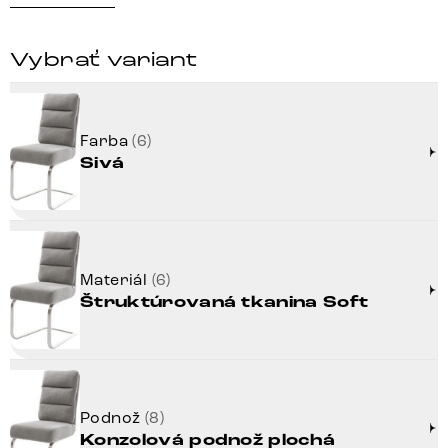
Vybrať variant
Farba
(6)
Sivá
Materiál
(6)
Štruktúrovaná tkanina Soft
Podnož
(8)
Konzolová podnož plochá