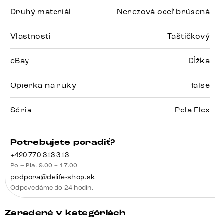
Druhý materiál
Nerezová oceľ brúsená
Vlastnosti
Taštičkový
eBay
Dĺžka
Opierka na ruky
false
Séria
Pela-Flex
Potrebujete poradiť?
+420 770 313 313
Po – Pia: 9:00 – 17:00
podpora@delife-shop.sk
Odpovedáme do 24 hodín.
Zaradené v kategóriách