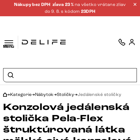
Nákupy bez DPH
zĺava 23 %
na všetko vrátane zliav
do 9. 8. s kódom
23DPH
Menu
Kategorie
Nábytok
Stoličky
Jedálenské stoličky
Konzolová jedálenská
stolička Pela-Flex
štruktúrovaná látka