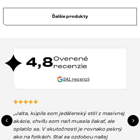
Ďalšie produkty
4,8
Overené
recenzie
241 recenzií
„Jalta, kúpila som jedálenský stôl z masívnej
„O
akácie, chvíľu som naň musela čakať, ale
in
oplatilo sa. V skutočnosti je rovnako pekný
st
ako na fotkách. Stal sa ozdobou našej
ús