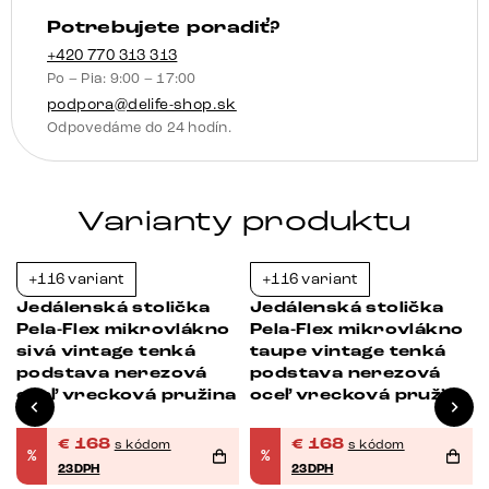
stolička
Potrebujete poradiť?
plochá
nerezová
+420 770 313 313
Po – Pia: 9:00 – 17:00
oceľ
podpora@delife-shop.sk
vrecková
Odpovedáme do 24 hodín.
pružina
Varianty produktu
+116 variant
+116 variant
-23%
-23%
Jedálenská stolička
Jedálenská stolička
Pela-Flex mikrovlákno
Pela-Flex mikrovlákno
sivá vintage tenká
taupe vintage tenká
podstava nerezová
podstava nerezová
oceľ vrecková pružina
oceľ vrecková pružina
€
168
€
168
s kódom
s kódom
%
%
23DPH
23DPH