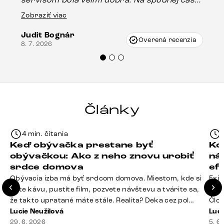
Es
stola bolo malé poškodenie, pravdepodobne
Zobraziť viac
16.
vzniklo pri preprave, ale vďaka pánovi
Judit Bognár
Vincze pri riešení mojej záležitosti pristúpili
Overená recenzia
8. 7. 2026
veľmi korektne. Odporúčam produkty Delife
každému.“
Články
4 min. čítania
Keď obývačka prestane byť
Ko
obývačkou: Ako z neho znovu urobiť
ná
srdce domova
ef
Obývacia izba má byť srdcom domova. Miestom, kde si
Exis
dáte kávu, pustíte film, pozvete návštevu a tvárite sa,
Seda
že takto upratané máte stále. Realita? Deka cez pol
Člov
sedačky, ovládač záhadne zmizol, konferenčný stolík
Lucie Neužilová
veľm
Luci
slúži ako odkladisko všetkého od účteniek po balzam
29. 6. 2026
si n
5. 6