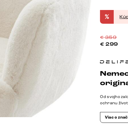
%
Kúp
€
359
€
299
Nemec
origina
Od svojho zal
ochranu živo
Viac o zna