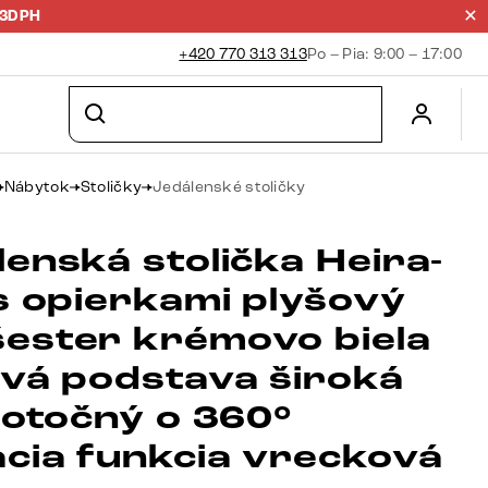
23DPH
+420 770 313 313
Po – Pia: 9:00 – 17:00
Nábytok
Stoličky
Jedálenské stoličky
enská stolička Heira-
 s opierkami plyšový
ester krémovo biela
ová podstava široká
 otočný o 360°
acia funkcia vrecková