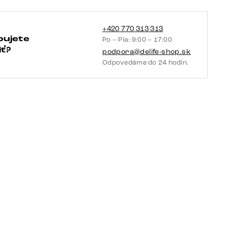
podstava
široká
biela
+420 770 313 313
bujete
Po – Pia: 9:00 – 17:00
otočný
ť?
podpora@delife-shop.sk
o
Odpovedáme do 24 hodín.
360°
hojdacia
funkcia
vrecková
pružina