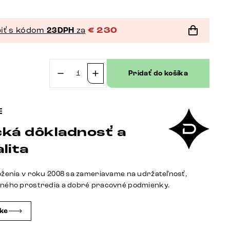
iť s kódom
23DPH
za
€
230
Pridať do košíka
množstvo
Jedálenská
stolička
Heira-
ká dôkladnosť a
Flex
s
lita
opierkami
plyšový
oženia v roku 2008 sa zameriavame na udržateľnosť,
manšester
tného prostredia a dobré pracovné podmienky.
krémovo
biela
čke
krížová