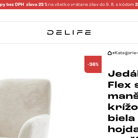
py bez DPH
zĺava 23 %
na všetko vrátane zliav do 9. 8. s kódom
Kategorie
-36%
Jedál
Flex
manš
kríž
biela
hojd