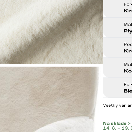
Fa
Kr
Mat
Pl
Po
Kr
Mat
Ko
Fa
Bi
Všetky varia
Na sklade >
14. 8. – 19. 