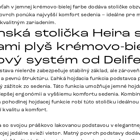
ťah v jemnej krémovo-bielej farbe dodáva stoličke obz
vrch ponúka najvyšší komfort sedenia – ideálne pre 
 kvalitným zariadením.
nská stolička Heira 
ami plyš krémovo-bie
kový systém od Delif
tava nielenže zabezpečuje stabilný základ, ale zároveň
vú a pevnú štruktúru. Ľahká hojdacia funkcia podstavca 
 zážitok zo sedenia. Táto funkcia umožňuje jemné hoj
 lepšej ergonómii a vyššiemu komfortu sedenia. Kombin
 pohodlnej hojdacej funkcie robí túto stoličku ideálno
í kvalitu a komfort.
a so svojou práškovo lakovanou podstavou v elegantnej
ojej jedálne svieži vietor. Matný povrch podstavy dodáv