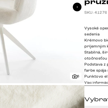
pruž
SKU: 41276
Vysoké oper
sedenia
Krémovo bie
príjemným
Stabilná, š
otočnosťou
Podstava z 
farbe spája
Punktovo el
8
Viac informác
Vybrať