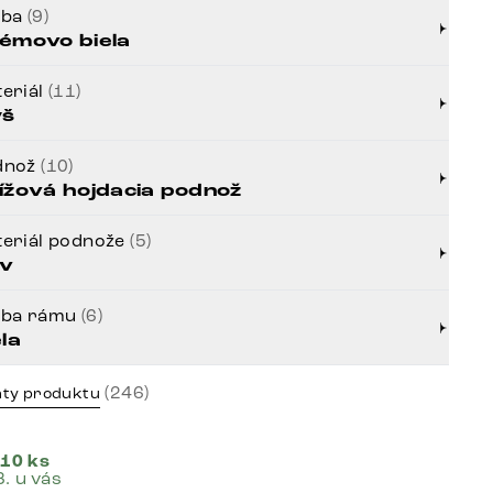
rba
(9)
émovo biela
eriál
(11)
yš
dnož
(10)
ížová hojdacia podnož
eriál podnože
(5)
v
rba rámu
(6)
ela
(246)
nty produktu
 10 ks
8. u vás