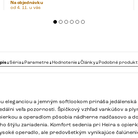
Na objednávku
od 4. 11. u vás
pis
Séria
Parametre
Hodnotenie
Články
Podobné produkt
u eleganciou a jemným softlookom prináša jedálenská s
jedálni veľa pozornosti. Špičkový vzhľad vankúšov a pl
pierkou a operadlom pôsobia nádherne nadčasovo a do
ho štýlu zariadenia. Komfort sedenia pri Heira s opierk
 vysoké operadlo, ale predovšetkým vynikajúce čalúneni