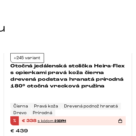
u
+245 variant
-23%
Otočná jedálenská stolička Heira-Flex
s opierkami pravá koža čierna
drevená podstava hranatá prírodná
180° otočná vrecková pružina
Čierna
Pravá koža
Drevená podnož hranatá
Drevo
Prírodná
%
€
338
s kódom
23DPH
€
439