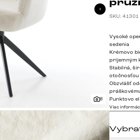
pruž
SKU: 41301
Vysoké oper
sedenia
Krémovo bie
príjemným
Stabilná, š
otočnosťou
Obzvlášť od
práškovému
Punktovo el
8
Viac informác
Vybrať