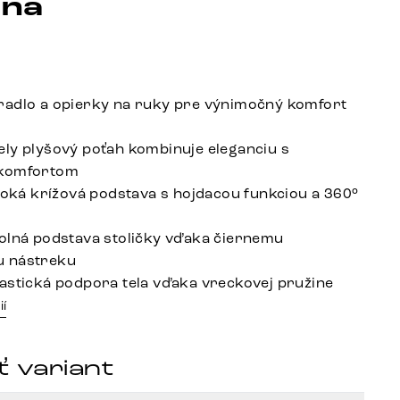
ina
adlo a opierky na ruky pre výnimočný komfort
ly plyšový poťah kombinuje eleganciu s
 komfortom
iroká krížová podstava s hojdacou funkciou a 360°
olná podstava stoličky vďaka čiernemu
 nástreku
astická podpora tela vďaka vreckovej pružine
ií
 variant