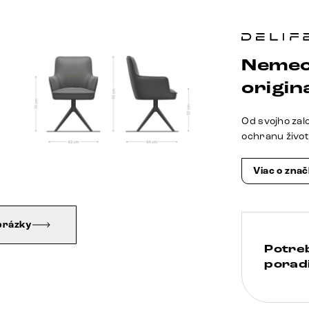
Nemec
origina
Od svojho zal
ochranu živo
Viac o zna
brázky
Potre
poradi