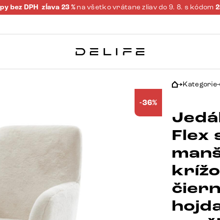
py bez DPH
zĺava 23 %
na všetko vrátane zliav do 9. 8. s kódom
Kategorie
-36%
Jedál
Flex
manš
kríž
čier
hojd