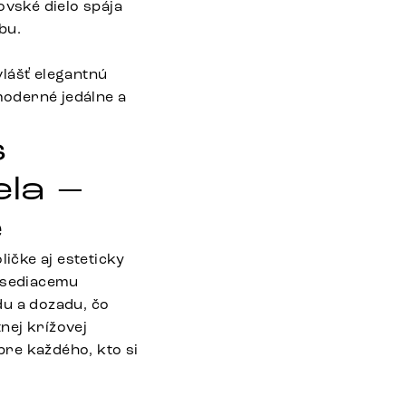
vské dielo spája
bu.
vlášť elegantnú
moderné jedálne a
s
la –
e
ličke aj esteticky
e sediacemu
du a dozadu, čo
nej krížovej
pre každého, kto si