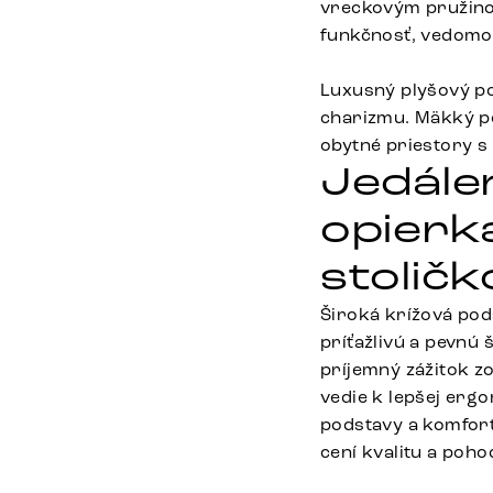
vreckovým pružinov
funkčnosť, vedomos
Luxusný plyšový po
charizmu. Mäkký po
obytné priestory s
Jedále
opierk
stolič
Široká krížová pods
príťažlivú a pevnú
príjemný zážitok z
vedie k lepšej erg
podstavy a komfortn
cení kvalitu a pohod