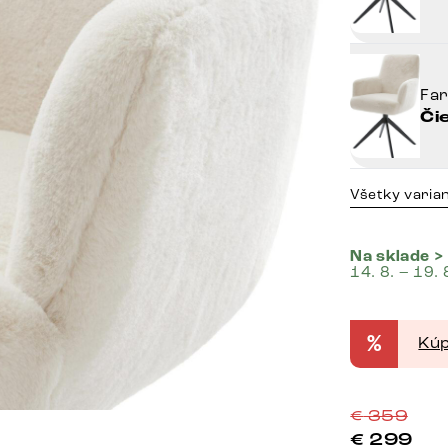
Fa
Či
Všetky varia
Na sklade >
14. 8. – 19. 
%
Kúp
€
359
€
299