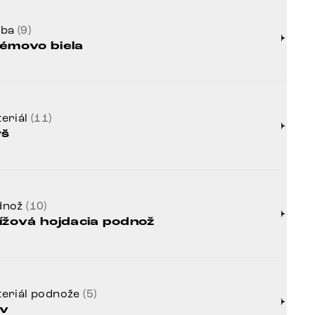
rba
(9)
émovo biela
eriál
(11)
yš
dnož
(10)
ížová hojdacia podnož
eriál podnože
(5)
v