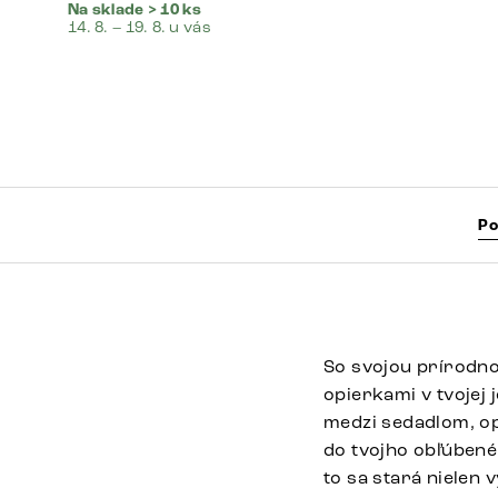
Na sklade > 10 ks
14. 8. – 19. 8. u vás
Po
So svojou prírodno
opierkami v tvojej 
medzi sedadlom, o
do tvojho obľúbené
to sa stará nielen