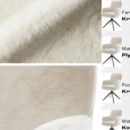
Fa
Kr
Mat
Pl
Po
Kr
Mat
Ko