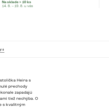
Na sklade > 10 ks
Na
14. 8. – 19. 8. u vás
14.
y
tolička Heira s
ynulé prechody
konale zapadajú
ami tiež nechýba. O
e s kvalitným