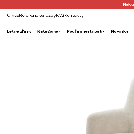
Náku
O nás
Referencie
Služby
FAQ
Kontakty
Letné zľavy
Kategórie
Podľa miestností
Novinky