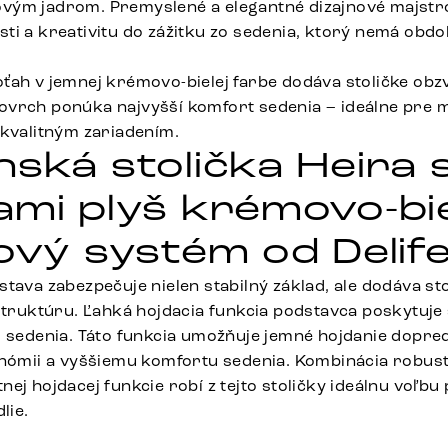
ým jadrom. Premyslené a elegantné dizajnové majstro
ti a kreativitu do zážitku zo sedenia, ktorý nemá obdo
ťah v jemnej krémovo-bielej farbe dodáva stoličke obz
vrch ponúka najvyšší komfort sedenia – ideálne pre 
 kvalitným zariadením.
nská stolička Heira 
ami plyš krémovo-bie
kový systém od Delif
tava zabezpečuje nielen stabilný základ, ale dodáva sto
 štruktúru. Ľahká hojdacia funkcia podstavca poskytuj
o sedenia. Táto funkcia umožňuje jemné hojdanie dopre
onómii a vyššiemu komfortu sedenia. Kombinácia robust
ej hojdacej funkcie robí z tejto stoličky ideálnu voľbu 
lie.