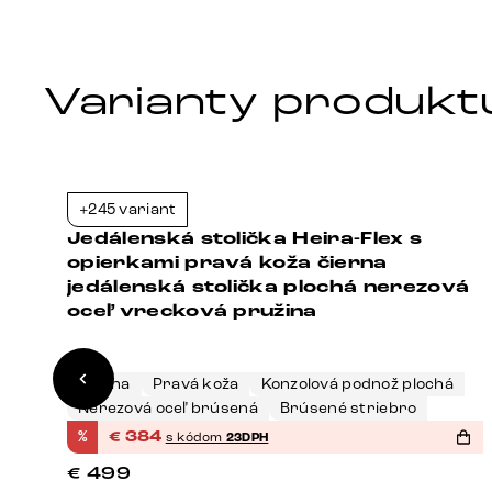
Varianty produkt
+245 variant
8%
-23%
Jedálenská stolička Heira-Flex s
opierkami pravá koža čierna
jedálenská stolička plochá nerezová
oceľ vrecková pružina
Čierna
Pravá koža
Konzolová podnož plochá
Nerezová oceľ brúsená
Brúsené striebro
%
€
384
s kódom
23DPH
€
499