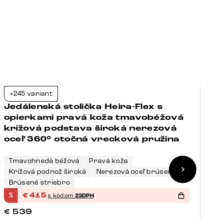
funkcia
vrecková
pružina
+245 variant
+
-23%
Jedálenská stolička Heira-Flex s
J
opierkami pravá koža tmavobéžová
o
krížová podstava široká nerezová
p
oceľ 360° otočná vrecková pružina
o
Tmavohnedá béžová
Pravá koža
Krížová podnož široká
Nerezová oceľ brúsená
Č
Brúsené striebro
N
%
€
415
%
s kódom
23DPH
€
€
539
€