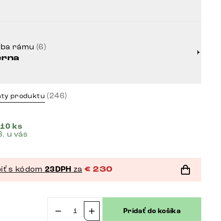
rba rámu
(6)
erna
(246)
nty produktu
 10 ks
8. u vás
iť s kódom
23DPH
za
€
230
Pridať do košíka
množstvo