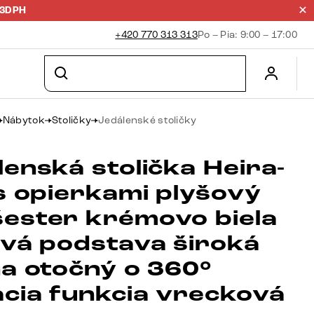
23DPH
+420 770 313 313
Po – Pia: 9:00 – 17:00
Nábytok
Stoličky
Jedálenské stoličky
enská stolička Heira-
 s opierkami plyšový
ester krémovo biela
ová podstava široká
na otočný o 360°
acia funkcia vrecková