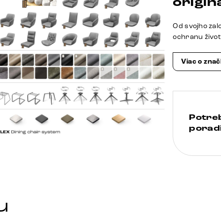
origina
Od svojho zal
ochranu živo
Viac o zna
Potre
poradi
u