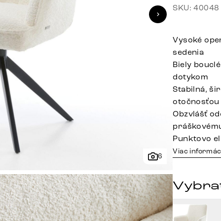
SKU: 40048
Vysoké oper
sedenia
Biely boucl
dotykom
Stabilná, š
otočnosťou
Obzvlášť od
práškovému
Punktovo el
Viac informác
6
Vybrať