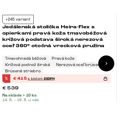
+245 variant
+
-23%
Jedálenská stolička Heira-Flex s
J
opierkami pravá koža tmavobéžová
o
krížová podstava široká nerezová
p
oceľ 360° otočná vrecková pružina
o
Tmavohnedá béžová
Pravá koža
Krížová podnož široká
Nerezová oceľ brúsená
Č
Brúsené striebro
N
%
€
415
%
s kódom
23DPH
€
€
539
€
Na sklade > 10 ks
Na
14. 8. – 19. 8. u vás
14.