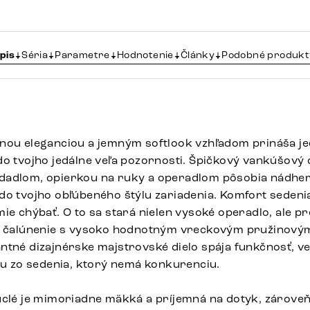
pis
Séria
Parametre
Hodnotenie
Články
Podobné produkt
nou eleganciou a jemným softlook vzhľadom prináša je
o tvojho jedálne veľa pozornosti. Špičkový vankúšový d
dadlom, opierkou na ruky a operadlom pôsobia nádhe
do tvojho obľúbeného štýlu zariadenia. Komfort sedenia
mie chýbať. O to sa stará nielen vysoké operadlo, ale 
né čalúnenie s vysoko hodnotným vreckovým pružinový
ntné dizajnérske majstrovské dielo spája funkčnosť, v
tku zo sedenia, ktorý nemá konkurenciu.
uclé je mimoriadne mäkká a príjemná na dotyk, zároveň