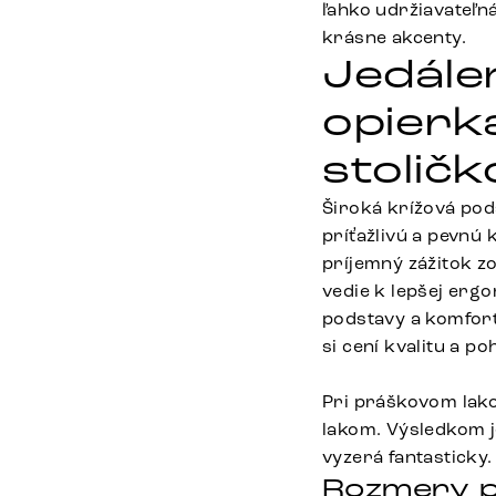
ľahko udržiavateľná
krásne akcenty.
Jedále
opierk
stolič
Široká krížová pods
príťažlivú a pevnú
príjemný zážitok z
vedie k lepšej erg
podstavy a komfort
si cení kvalitu a po
Pri práškovom lak
lakom. Výsledkom j
vyzerá fantasticky.
Rozmery p