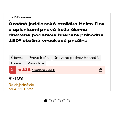
+245 variant
-23%
Otočná jedálenská stolička Heira-Flex
s opierkami pravá koža čierna
drevená podstava hranatá prírodná
180° otočná vrecková pružina
Čierna
Pravá koža
Drevená podnož hranatá
Drevo
Prírodná
%
€
338
s kódom
23DPH
€
439
Na objednávku
od 4. 11. u vás