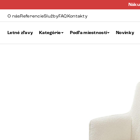
Náku
O nás
Referencie
Služby
FAQ
Kontakty
Letné zľavy
Kategórie
Podľa miestností
Novinky