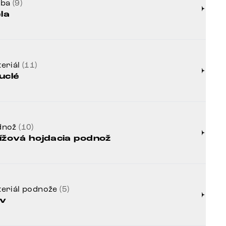
rba
(9)
ela
eriál
(11)
uclé
dnož
(10)
ížová hojdacia podnož
eriál podnože
(5)
v