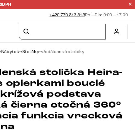
23DPH
+420 770 313 313
Po – Pia: 9:00 – 17:00
Nábytok
Stoličky
Jedálenské stoličky
enská stolička Heira-
s opierkami bouclé
a krížová podstava
ká čierna otočná 360°
acia funkcia vrecková
ina