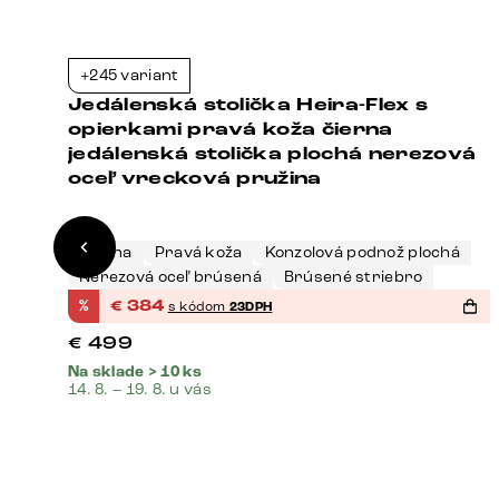
+245 variant
8%
-23%
Jedálenská stolička Heira-Flex s
opierkami pravá koža čierna
jedálenská stolička plochá nerezová
oceľ vrecková pružina
Čierna
Pravá koža
Konzolová podnož plochá
Nerezová oceľ brúsená
Brúsené striebro
%
€
384
s kódom
23DPH
€
499
Na sklade > 10 ks
14. 8. – 19. 8. u vás