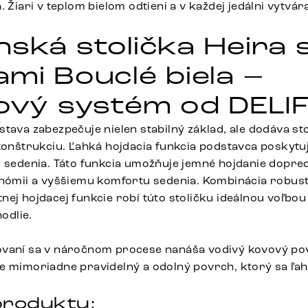
. Žiari v teplom bielom odtieni a v každej jedálni vytv
nská stolička Heira 
ami Bouclé biela –
kový systém od DELI
tava zabezpečuje nielen stabilný základ, ale dodáva sto
 konštrukciu. Ľahká hojdacia funkcia podstavca poskyt
o sedenia. Táto funkcia umožňuje jemné hojdanie dopre
onómii a vyššiemu komfortu sedenia. Kombinácia robust
nej hojdacej funkcie robí túto stoličku ideálnou voľbou
hodlie.
ovaní sa v náročnom procese nanáša vodivý kovový p
e mimoriadne pravidelný a odolný povrch, ktorý sa ľahk
roduktu: