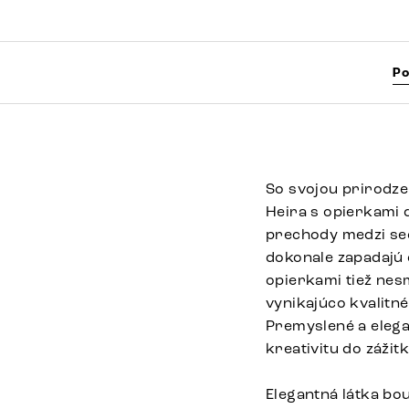
Po
So svojou prirodze
Heira s opierkami d
prechody medzi se
dokonale zapadajú 
opierkami tiež nes
vynikajúco kvalit
Premyslené a elega
kreativitu do záži
Elegantná látka bo