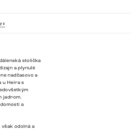
y
dálenská stolička
izajn a plynulé
rne nadčasovo a
 u Heira s
predovšetkým
m jadrom.
edomosti a
 však odolná a