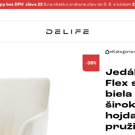
py bez DPH
zĺava 23 %
na všetko vrátane zliav do 9. 8. s kódom
Kategorie
-39%
Jedál
Flex 
biel
širo
hojd
pruž