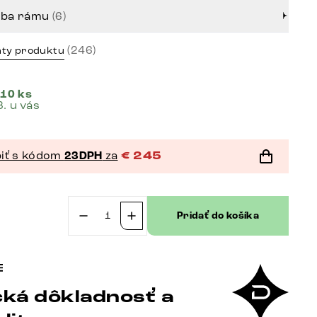
rba rámu
(6)
(246)
nty produktu
 10 ks
8. u vás
iť s kódom
23DPH
za
€
245
Pridať do košíka
množstvo
Jedálenská
stolička
Heira-
ká dôkladnosť a
Flex
s