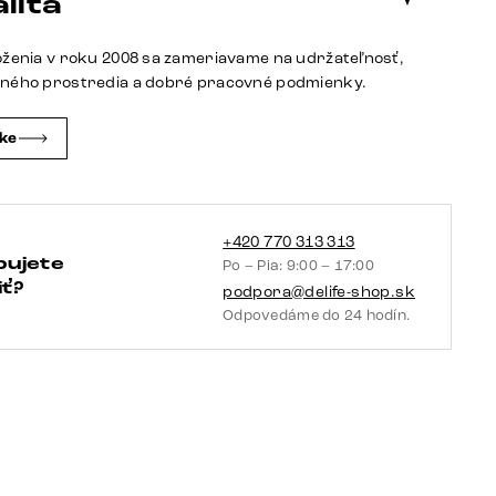
lita
opierkami
bouclé
oženia v roku 2008 sa zameriavame na udržateľnosť,
biela
tného prostredia a dobré pracovné podmienky.
krížová
podstava
čke
široká
čierna
otočná
360°
+420 770 313 313
bujete
Po – Pia: 9:00 – 17:00
hojdacia
ť?
podpora@delife-shop.sk
funkcia
Odpovedáme do 24 hodín.
vrecková
pružina