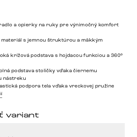
adlo a opierky na ruky pre výnimočný komfort
é materiál s jemnou štruktúrou a mäkkým
iroká krížová podstava s hojdacou funkciou a 360°
olná podstava stoličky vďaka čiernemu
 nástreku
astická podpora tela vďaka vreckovej pružine
ií
 variant