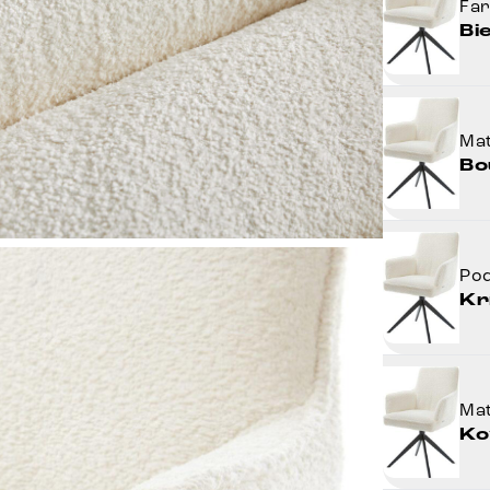
Fa
Bi
Mat
Bo
Po
Kr
Mat
Ko