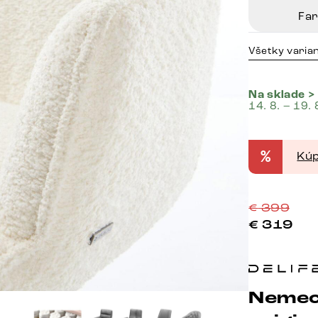
Fa
Všetky varia
Na sklade >
14. 8. – 19. 
%
Kúp
€
399
€
319
Nemec