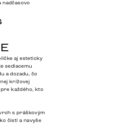
ára nadčasovo
s
FE
ličke aj esteticky
uje sediacemu
du a dozadu, čo
nej krížovej
 pre každého, kto
ovrch s práškovým
o čistí a navyše