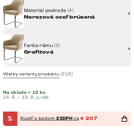
Materiál podnože
(4)
Nerezová oceľ brúsená
Farba rámu
(6)
Grafitová
(218)
Všetky varianty produktu
Na sklade > 10 ks
14. 8. – 19. 8. u vás
%
Kúpiť s kódom
23DPH
za
€
207