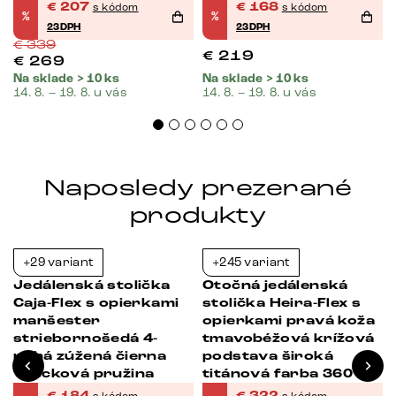
€
207
€
168
s kódom
s kódom
%
%
23DPH
23DPH
€
339
€
219
€
269
Na sklade > 10 ks
Na sklade > 10 ks
14. 8. – 19. 8. u vás
14. 8. – 19. 8. u vás
Naposledy prezerané
produkty
+29 variant
+245 variant
-38%
-39%
Jedálenská stolička
Otočná jedálenská
Caja-Flex s opierkami
stolička Heira-Flex s
manšester
opierkami pravá koža
striebornošedá 4-
tmavobéžová krížová
nohá zúžená čierna
podstava široká
vrecková pružina
titánová farba 360°
otočná vrecková
€
184
€
322
s kódom
s kódom