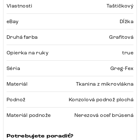
Vlastnosti
Taštičkový
eBay
Dĺžka
Druhá farba
Grafitová
Opierka na ruky
true
Séria
Greg-Fex
Materiál
Tkanina z mikrovlákna
Podnož
Konzolová podnož plochá
Materiál podnože
Nerezová oceľ brúsená
Potrebujete poradiť?