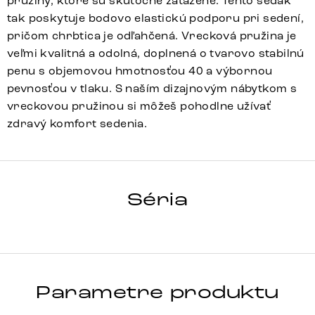
pružiny, ktoré sú skutočne zaťažené. Tento sedák
tak poskytuje bodovo elastickú podporu pri sedení,
pričom chrbtica je odľahčená. Vrecková pružina je
veľmi kvalitná a odolná, doplnená o tvarovo stabilnú
penu s objemovou hmotnosťou 40 a výbornou
pevnosťou v tlaku. S naším dizajnovým nábytkom s
vreckovou pružinou si môžeš pohodlne užívať
zdravý komfort sedenia.
GREG-FEX
Séria
Detail celej série
Parametre produktu