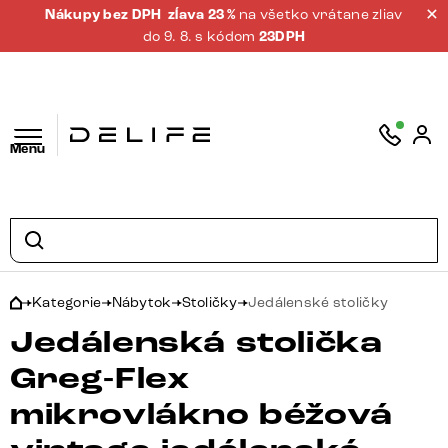
Nákupy bez DPH
zĺava 23 %
na všetko vrátane zliav
do 9. 8. s kódom
23DPH
Menu
Kategorie
Nábytok
Stoličky
Jedálenské stoličky
Jedálenská stolička
Greg-Flex
mikrovlákno béžová