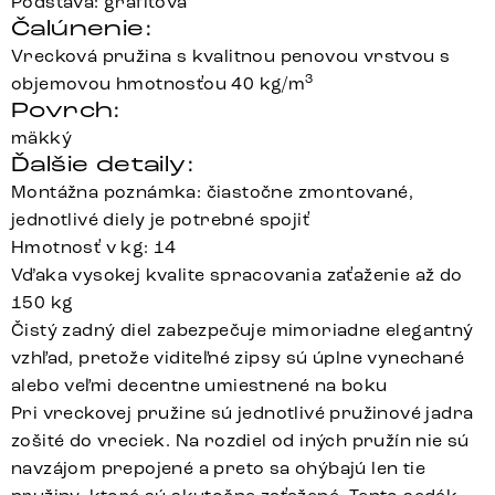
Podstava: grafitová
Čalúnenie:
Vrecková pružina s kvalitnou penovou vrstvou s
3
objemovou hmotnosťou 40 kg/m
Povrch:
mäkký
Ďalšie detaily:
Montážna poznámka: čiastočne zmontované,
jednotlivé diely je potrebné spojiť
Hmotnosť v kg: 14
Vďaka vysokej kvalite spracovania zaťaženie až do
150 kg
Čistý zadný diel zabezpečuje mimoriadne elegantný
vzhľad, pretože viditeľné zipsy sú úplne vynechané
alebo veľmi decentne umiestnené na boku
Pri vreckovej pružine sú jednotlivé pružinové jadra
zošité do vreciek. Na rozdiel od iných pružín nie sú
navzájom prepojené a preto sa ohýbajú len tie