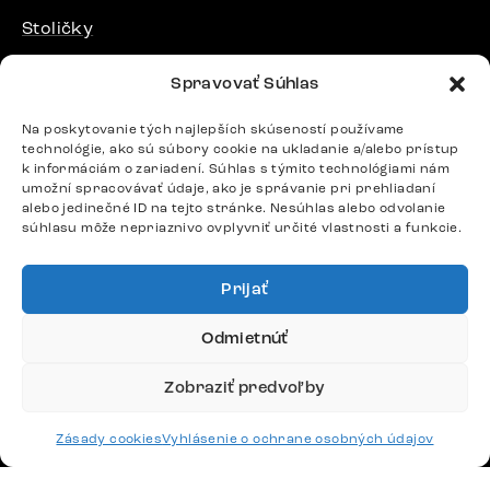
Stoličky
Postele
Spravovať Súhlas
Stoly
Na poskytovanie tých najlepších skúseností používame
technológie, ako sú súbory cookie na ukladanie a/alebo prístup
k informáciám o zariadení. Súhlas s týmito technológiami nám
DÔLEŽITÉ ODKAZY
umožní spracovávať údaje, ako je správanie pri prehliadaní
alebo jedinečné ID na tejto stránke. Nesúhlas alebo odvolanie
súhlasu môže nepriaznivo ovplyvniť určité vlastnosti a funkcie.
SLEDUJTE NÁS
Prijať
Potrebujete radu? Ozvite sa.
Odmietnúť
+420 770 313 313
Po – Pia: 9:00 – 17:00
Zobraziť predvoľby
podpora@delife-shop.sk
Odpovedáme do 24 hodín.
Zásady cookies
Vyhlásenie o ochrane osobných údajov