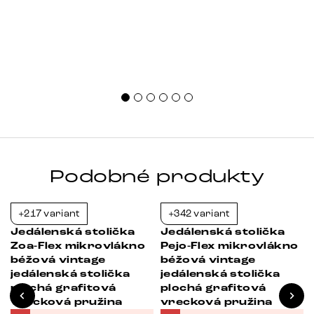
Podobné produkty
+217 variant
+342 variant
-39%
-23%
Jedálenská stolička
Jedálenská stolička
Zoa-Flex mikrovlákno
Pejo-Flex mikrovlákno
béžová vintage
béžová vintage
jedálenská stolička
jedálenská stolička
plochá grafitová
plochá grafitová
vrecková pružina
vrecková pružina