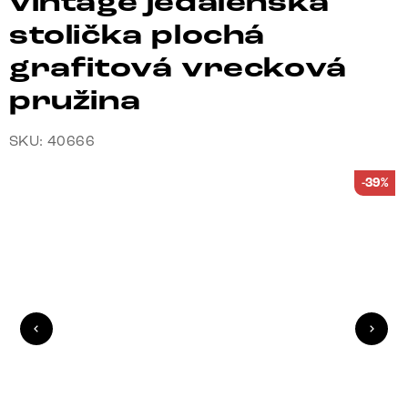
vintage jedálenská
stolička plochá
grafitová vrecková
pružina
SKU: 40666
-39%