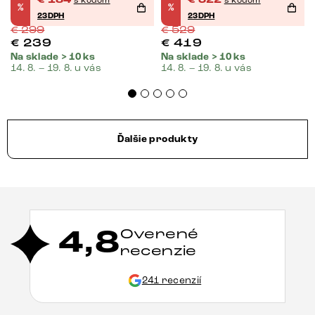
%
%
pružina
23DPH
23DPH
€
299
€
529
€
239
€
419
Na sklade > 10 ks
Na sklade > 10 ks
14. 8. – 19. 8. u vás
14. 8. – 19. 8. u vás
Ďalšie produkty
4,8
Overené
recenzie
241 recenzií