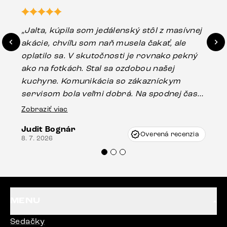
„Jalta, kúpila som jedálenský stôl z masívnej
„O
akácie, chvíľu som naň musela čakať, ale
in
oplatilo sa. V skutočnosti je rovnako pekný
st
ako na fotkách. Stal sa ozdobou našej
ús
kuchyne. Komunikácia so zákazníckym
sp
servisom bola veľmi dobrá. Na spodnej časti
Es
stola bolo malé poškodenie, pravdepodobne
Zobraziť viac
16.
vzniklo pri preprave, ale vďaka pánovi
Judit Bognár
Vincze pri riešení mojej záležitosti pristúpili
Overená recenzia
8. 7. 2026
veľmi korektne. Odporúčam produkty Delife
každému.“
MENU
Sedačky