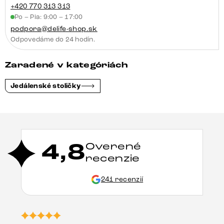
+420 770 313 313
Po – Pia: 9:00 – 17:00
podpora@delife-shop.sk
Odpovedáme do 24 hodín.
Zaradené v kategóriách
Jedálenské stoličky
4,8
Overené
recenzie
241 recenzií