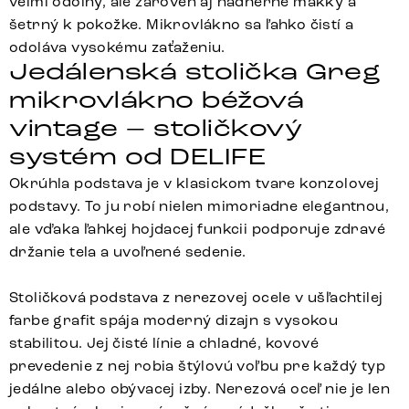
veľmi odolný, ale zároveň aj nádherne mäkký a
šetrný k pokožke. Mikrovlákno sa ľahko čistí a
odoláva vysokému zaťaženiu.
Jedálenská stolička Greg
mikrovlákno béžová
vintage – stoličkový
systém od DELIFE
Okrúhla podstava je v klasickom tvare konzolovej
podstavy. To ju robí nielen mimoriadne elegantnou,
ale vďaka ľahkej hojdacej funkcii podporuje zdravé
držanie tela a uvoľnené sedenie.
Stoličková podstava z nerezovej ocele v ušľachtilej
farbe grafit spája moderný dizajn s vysokou
stabilitou. Jej čisté línie a chladné, kovové
prevedenie z nej robia štýlovú voľbu pre každý typ
jedálne alebo obývacej izby. Nerezová oceľ nie je len