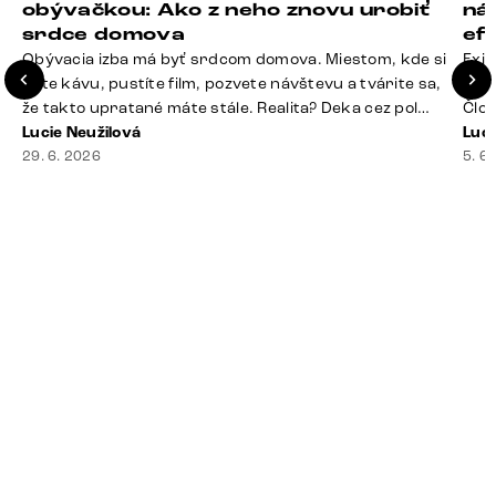
obývačkou: Ako z neho znovu urobiť
ná
srdce domova
ef
Obývacia izba má byť srdcom domova. Miestom, kde si
Exis
dáte kávu, pustíte film, pozvete návštevu a tvárite sa,
Seda
že takto upratané máte stále. Realita? Deka cez pol
Člov
sedačky, ovládač záhadne zmizol, konferenčný stolík
Lucie Neužilová
veľm
Luci
slúži ako odkladisko všetkého od účteniek po balzam
29. 6. 2026
si n
5. 6
na pery a niekde medzi vankúšmi možno žije stará
nezi
sušienka. Dobrá správa? Aj obývačka, [&hellip;]
ste
nevy