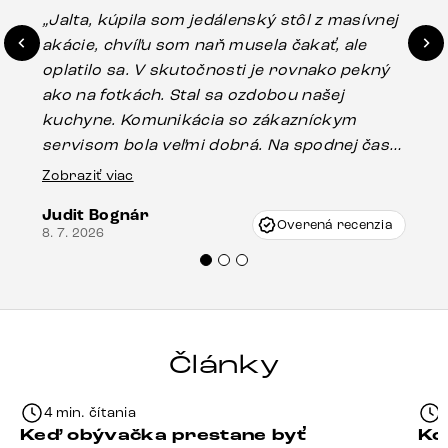
„Jalta, kúpila som jedálenský stôl z masívnej
„O
akácie, chvíľu som naň musela čakať, ale
in
oplatilo sa. V skutočnosti je rovnako pekný
st
ako na fotkách. Stal sa ozdobou našej
ús
kuchyne. Komunikácia so zákazníckym
sp
servisom bola veľmi dobrá. Na spodnej časti
Es
stola bolo malé poškodenie, pravdepodobne
Zobraziť viac
16.
vzniklo pri preprave, ale vďaka pánovi
Judit Bognár
Vincze pri riešení mojej záležitosti pristúpili
Overená recenzia
8. 7. 2026
veľmi korektne. Odporúčam produkty Delife
každému.“
Články
4 min. čítania
Keď obývačka prestane byť
Ko