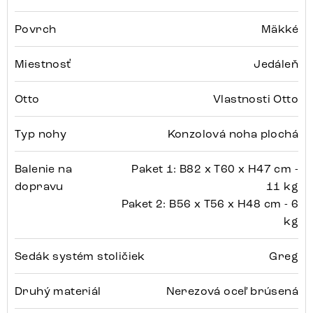
Povrch
Mäkké
Miestnosť
Jedáleň
Otto
Vlastnosti Otto
Typ nohy
Konzolová noha plochá
Balenie na
Paket 1: B82 x T60 x H47 cm -
dopravu
11 kg
Paket 2: B56 x T56 x H48 cm - 6
kg
Sedák systém stoličiek
Greg
Druhý materiál
Nerezová oceľ brúsená