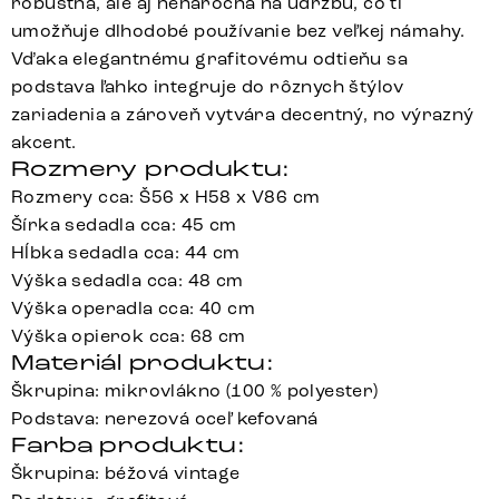
robustná, ale aj nenáročná na údržbu, čo ti
umožňuje dlhodobé používanie bez veľkej námahy.
Vďaka elegantnému grafitovému odtieňu sa
podstava ľahko integruje do rôznych štýlov
zariadenia a zároveň vytvára decentný, no výrazný
akcent.
Rozmery produktu:
Rozmery cca: Š56 x H58 x V86 cm
Šírka sedadla cca: 45 cm
Hĺbka sedadla cca: 44 cm
Výška sedadla cca: 48 cm
Výška operadla cca: 40 cm
Výška opierok cca: 68 cm
Materiál produktu:
Škrupina: mikrovlákno (100 % polyester)
Podstava: nerezová oceľ kefovaná
Farba produktu:
Škrupina: béžová vintage