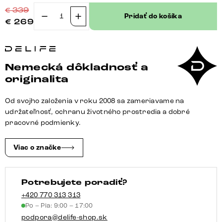
€
339
Pridať do košíka
€
269
množstvo
Jedálenská
stolička
Greg-
Nemecká dôkladnosť a
Flex
originalita
mikrovlákno
béžová
Od svojho založenia v roku 2008 sa zameriavame na
vintage
udržateľnosť, ochranu životného prostredia a dobré
jedálenská
pracovné podmienky.
stolička
plochá
Viac o značke
grafitová
vrecková
Potrebujete poradiť?
pružina
+420 770 313 313
Po – Pia: 9:00 – 17:00
podpora@delife-shop.sk