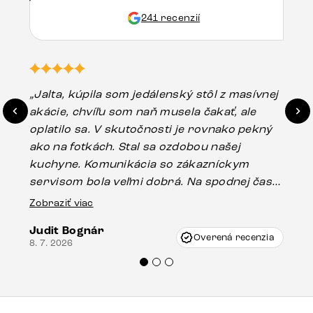
241 recenzií
„Jalta, kúpila som jedálenský stôl z masívnej
„O
akácie, chvíľu som naň musela čakať, ale
in
oplatilo sa. V skutočnosti je rovnako pekný
st
ako na fotkách. Stal sa ozdobou našej
ús
kuchyne. Komunikácia so zákazníckym
sp
servisom bola veľmi dobrá. Na spodnej časti
Es
stola bolo malé poškodenie, pravdepodobne
Zobraziť viac
16.
vzniklo pri preprave, ale vďaka pánovi
Judit Bognár
Vincze pri riešení mojej záležitosti pristúpili
Overená recenzia
8. 7. 2026
veľmi korektne. Odporúčam produkty Delife
každému.“