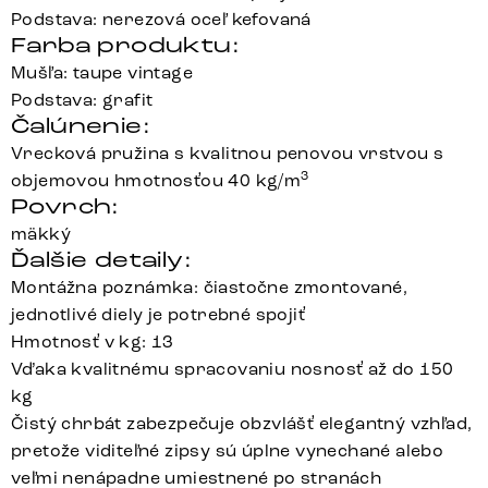
Podstava: nerezová oceľ kefovaná
Farba produktu:
Mušľa: taupe vintage
Podstava: grafit
Čalúnenie:
Vrecková pružina s kvalitnou penovou vrstvou s
3
objemovou hmotnosťou 40 kg/m
Povrch:
mäkký
Ďalšie detaily:
Montážna poznámka: čiastočne zmontované,
jednotlivé diely je potrebné spojiť
Hmotnosť v kg: 13
Vďaka kvalitnému spracovaniu nosnosť až do 150
kg
Čistý chrbát zabezpečuje obzvlášť elegantný vzhľad,
pretože viditeľné zipsy sú úplne vynechané alebo
veľmi nenápadne umiestnené po stranách