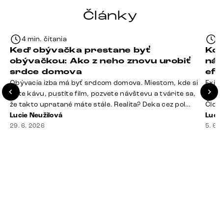
Články
4 min. čítania
Keď obývačka prestane byť
Ko
obývačkou: Ako z neho znovu urobiť
ná
srdce domova
ef
Obývacia izba má byť srdcom domova. Miestom, kde si
Exis
dáte kávu, pustíte film, pozvete návštevu a tvárite sa,
Seda
že takto upratané máte stále. Realita? Deka cez pol
Člov
sedačky, ovládač záhadne zmizol, konferenčný stolík
Lucie Neužilová
veľm
Luci
slúži ako odkladisko všetkého od účteniek po balzam
29. 6. 2026
si n
5. 6
na pery a niekde medzi vankúšmi možno žije stará
nezi
sušienka. Dobrá správa? Aj obývačka, [&hellip;]
ste
nevy