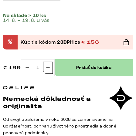
Na sklade > 10 ks
14. 8. – 19. 8. u vás
%
Kúpiť s kódom
23DPH
za
€
153
€
199
Pridať do košíka
množstvo
Jedálenská
stolička
Lelio-
Nemecká dôkladnosť a
Flex
originalita
mikrovlákno
taupe
Od svojho založenia v roku 2008 sa zameriavame na
vintage
udržateľnosť, ochranu životného prostredia a dobré
jedálenská
pracovné podmienky.