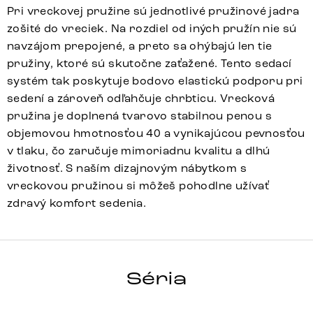
Pri vreckovej pružine sú jednotlivé pružinové jadra
zošité do vreciek. Na rozdiel od iných pružín nie sú
navzájom prepojené, a preto sa ohýbajú len tie
pružiny, ktoré sú skutočne zaťažené. Tento sedací
systém tak poskytuje bodovo elastickú podporu pri
sedení a zároveň odľahčuje chrbticu. Vrecková
pružina je doplnená tvarovo stabilnou penou s
objemovou hmotnosťou 40 a vynikajúcou pevnosťou
v tlaku, čo zaručuje mimoriadnu kvalitu a dlhú
životnosť. S naším dizajnovým nábytkom s
vreckovou pružinou si môžeš pohodlne užívať
zdravý komfort sedenia.
LELIO-FLEX
Séria
Detail celej série