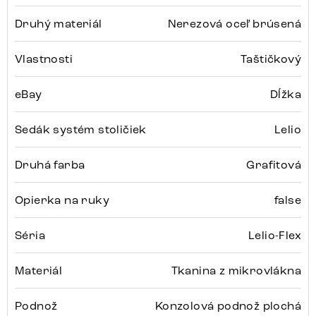
Druhý materiál
Nerezová oceľ brúsená
Vlastnosti
Taštičkový
eBay
Dĺžka
Sedák systém stoličiek
Lelio
Druhá farba
Grafitová
Opierka na ruky
false
Séria
Lelio-Flex
Materiál
Tkanina z mikrovlákna
Podnož
Konzolová podnož plochá