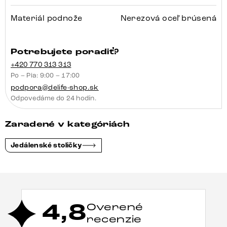
Materiál podnože
Nerezová oceľ brúsená
Potrebujete poradiť?
+420 770 313 313
Po – Pia: 9:00 – 17:00
podpora@delife-shop.sk
Odpovedáme do 24 hodín.
Zaradené v kategóriách
Jedálenské stoličky
4,8
Overené
recenzie