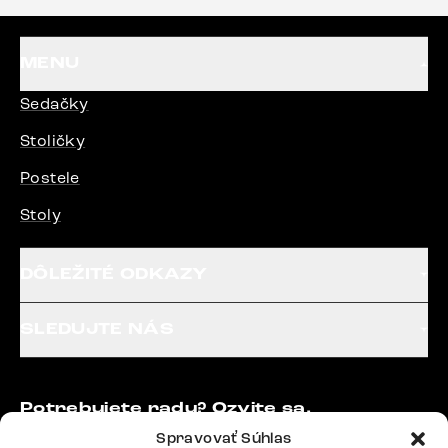
MENU
Sedačky
Stoličky
Postele
Stoly
DÔLEŽITÉ ODKAZY
SLEDUJTE NÁS
Potrebujete radu? Ozvite sa.
+420 770 313 313
Spravovať Súhlas