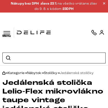
Nákupy bez DPH
zĺava 23 %
na všetko vrátane zliav
do 9. 8. s kódom
23DPH
Menu
Kategorie
Nábytok
Stoličky
Jedálenské stoličky
Jedálenská stolička
Lelio-Flex mikrovlákno
taupe vintage