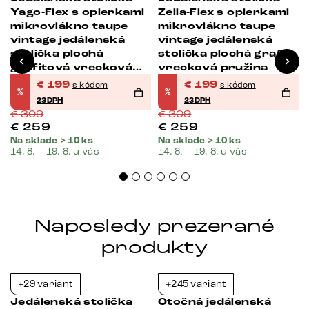
Yago-Flex s opierkami
Zelia-Flex s opierkami
mikrovlákno taupe
mikrovlákno taupe
vintage jedálenská
vintage jedálenská
stolička plochá
stolička plochá grafit
grafitová vrecková
vrecková pružina
pružina
€
199
€
199
s kódom
s kódom
%
%
23DPH
23DPH
€
309
€
309
€
259
€
259
Na sklade > 10 ks
Na sklade > 10 ks
14. 8. – 19. 8. u vás
14. 8. – 19. 8. u vás
Naposledy prezerané
produkty
+29 variant
+245 variant
-38%
-39%
Jedálenská stolička
Otočná jedálenská