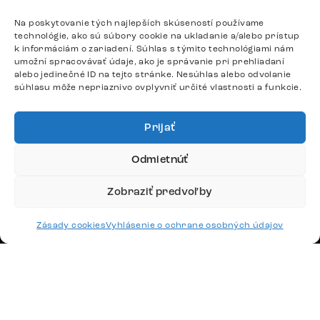
Po – Pia: 9:00 – 17:00
podpora@delife-shop.sk
Na poskytovanie tých najlepších skúseností používame
technológie, ako sú súbory cookie na ukladanie a/alebo prístup
Odpovedáme do 24 hodín.
k informáciám o zariadení. Súhlas s týmito technológiami nám
umožní spracovávať údaje, ako je správanie pri prehliadaní
alebo jedinečné ID na tejto stránke. Nesúhlas alebo odvolanie
súhlasu môže nepriaznivo ovplyvniť určité vlastnosti a funkcie.
Google recenzie
4,8
Prijať
Odmietnúť
Zobraziť predvoľby
Doprava
Zásady cookies
Vyhlásenie o ochrane osobných údajov
Platby
Česko
Maďarsko
Nemecko