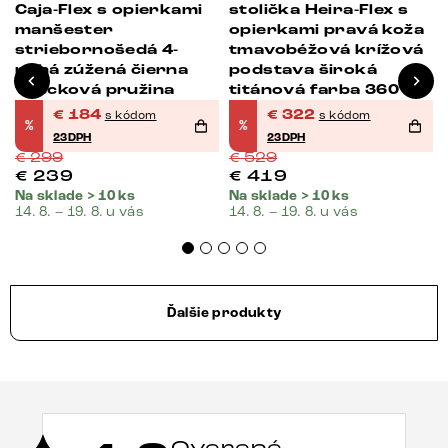
Caja-Flex s opierkami
stolička Heira-Flex s
manšester
opierkami pravá koža
striebornošedá 4-
tmavobéžová krížová
nohá zúžená čierna
podstava široká
vrecková pružina
titánová farba 360°
otočná vrecková
€
184
€
322
s kódom
s kódom
%
%
pružina
23DPH
23DPH
€
299
€
529
€
239
€
419
Na sklade > 10 ks
Na sklade > 10 ks
14. 8. – 19. 8. u vás
14. 8. – 19. 8. u vás
Ďalšie produkty
Overené