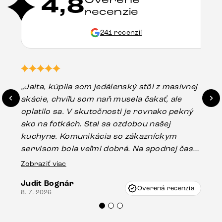
4,8
recenzie
241 recenzií
„Jalta, kúpila som jedálenský stôl z masívnej
„O
akácie, chvíľu som naň musela čakať, ale
in
oplatilo sa. V skutočnosti je rovnako pekný
st
ako na fotkách. Stal sa ozdobou našej
ús
kuchyne. Komunikácia so zákazníckym
sp
servisom bola veľmi dobrá. Na spodnej časti
Es
stola bolo malé poškodenie, pravdepodobne
Zobraziť viac
16.
vzniklo pri preprave, ale vďaka pánovi
Judit Bognár
Vincze pri riešení mojej záležitosti pristúpili
Overená recenzia
8. 7. 2026
veľmi korektne. Odporúčam produkty Delife
každému.“