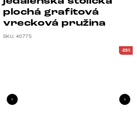
jedálenská stolička
plochá grafitová
vrecková pružina
SKU: 40775
-23%