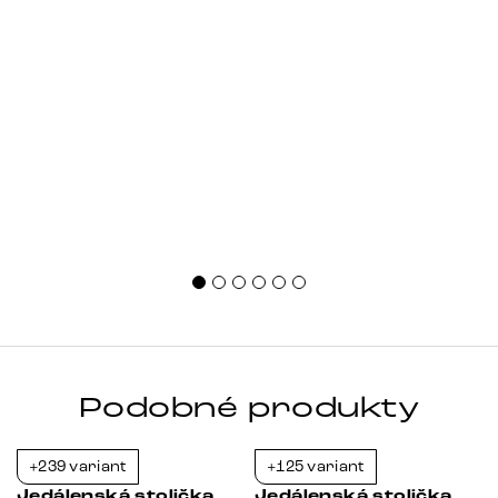
Podobné produkty
+239 variant
+125 variant
-36%
-36%
Jedálenská stolička
Jedálenská stolička