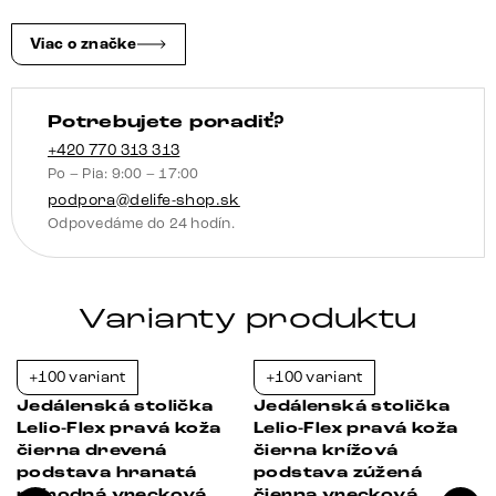
stolička
plochá
Viac o značke
grafitová
vrecková
Potrebujete poradiť?
pružina
+420 770 313 313
Po – Pia: 9:00 – 17:00
podpora@delife-shop.sk
Odpovedáme do 24 hodín.
Varianty produktu
+100 variant
+100 variant
-23%
-23%
Jedálenská stolička
Jedálenská stolička
Lelio-Flex pravá koža
Lelio-Flex pravá koža
čierna drevená
čierna krížová
podstava hranatá
podstava zúžená
prírodná vrecková
čierna vrecková