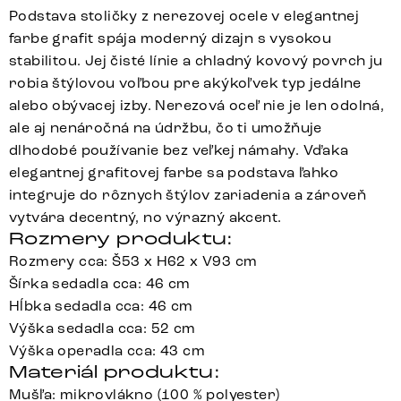
Podstava stoličky z nerezovej ocele v elegantnej
farbe grafit spája moderný dizajn s vysokou
stabilitou. Jej čisté línie a chladný kovový povrch ju
robia štýlovou voľbou pre akýkoľvek typ jedálne
alebo obývacej izby. Nerezová oceľ nie je len odolná,
ale aj nenáročná na údržbu, čo ti umožňuje
dlhodobé používanie bez veľkej námahy. Vďaka
elegantnej grafitovej farbe sa podstava ľahko
integruje do rôznych štýlov zariadenia a zároveň
vytvára decentný, no výrazný akcent.
Rozmery produktu:
Rozmery cca: Š53 x H62 x V93 cm
Šírka sedadla cca: 46 cm
Hĺbka sedadla cca: 46 cm
Výška sedadla cca: 52 cm
Výška operadla cca: 43 cm
Materiál produktu:
Mušľa: mikrovlákno (100 % polyester)