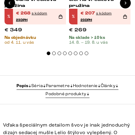
pružina
pružina
€
268
€
207
s kódom
s kódom
%
%
23DPH
23DPH
€
349
€
269
Na objednávku
Na sklade > 10 ks
od 4. 11. u vás
14. 8. – 19. 8. u vás
Popis
Séria
Parametre
Hodnotenie
Články
Podobné produkty
Vďaka špeciálnym detailom švov je inak jednoduchý
dizajn sedacej mušle Lelio štýlovo vylepšený. O