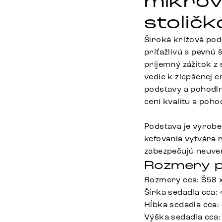
mikrov
stolič
Široká krížová pods
príťažlivú a pevnú
príjemný zážitok z
vedie k zlepšenej 
podstavy a pohodlne
cení kvalitu a pohod
Podstava je vyrob
kefovania vytvára 
zabezpečujú neuver
Rozmery p
Rozmery cca: Š58 
Šírka sedadla cca:
Hĺbka sedadla cca:
Výška sedadla cca: