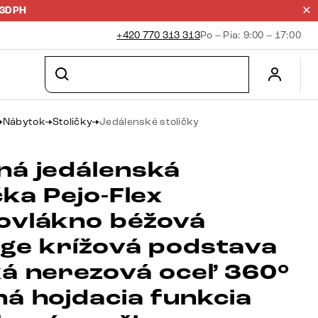
23DPH
+420 770 313 313
Po – Pia: 9:00 – 17:00
Nábytok
Stoličky
Jedálenské stoličky
ná jedálenská
čka Pejo-Flex
ovlákno béžová
age krížová podstava
ká nerezová oceľ 360°
ná hojdacia funkcia