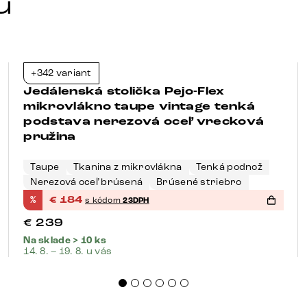
u
+342 variant
-23%
Jedálenská stolička Pejo-Flex
mikrovlákno taupe vintage tenká
podstava nerezová oceľ vrecková
pružina
Taupe
Tkanina z mikrovlákna
Tenká podnož
Nerezová oceľ brúsená
Brúsené striebro
%
€
184
s kódom
23DPH
€
239
Na sklade > 10 ks
14. 8. – 19. 8. u vás