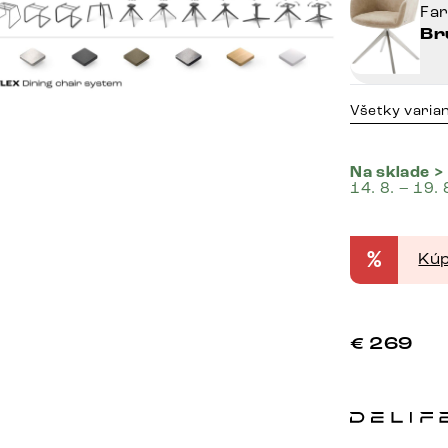
Fa
Br
Všetky varia
Na sklade >
14. 8. – 19. 
%
Kúp
€
269