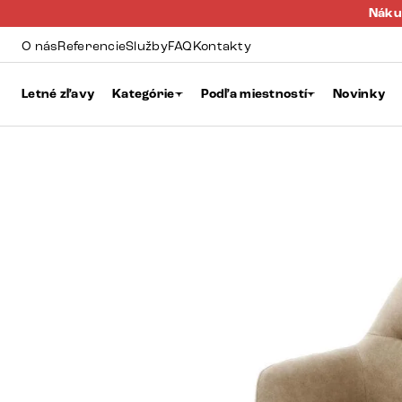
Náku
O nás
Referencie
Služby
FAQ
Kontakty
Letné zľavy
Kategórie
Podľa miestností
Novinky