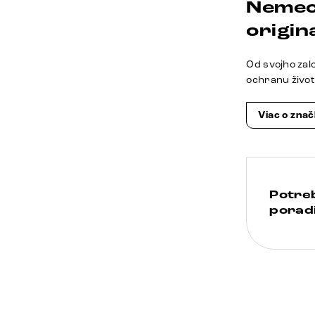
Nemec
origina
Od svojho zal
ochranu živo
Viac o zna
Potre
poradi