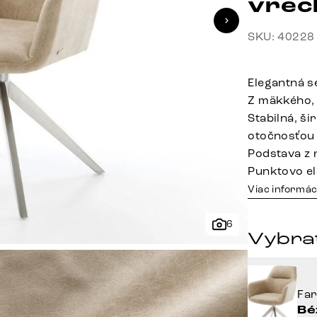
vrec
SKU: 40228
Elegantná s
Z mäkkého,
Stabilná, š
otočnosťou
Podstava z 
Punktovo el
Viac informác
6
Vybrať
Fa
Bé