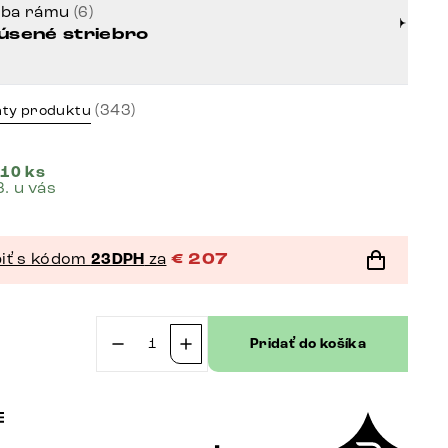
rba rámu
(6)
úsené striebro
(343)
nty produktu
 10 ks
8. u vás
iť s kódom
23DPH
za
€
207
Pridať do košíka
množstvo
Otočná
jedálenská
stolička