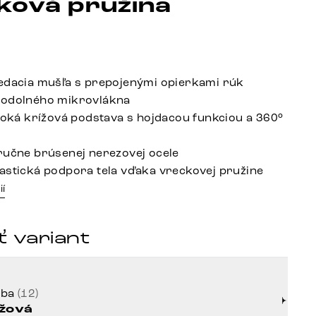
ková pružina
edacia mušľa s prepojenými opierkami rúk
 odolného mikrovlákna
iroká krížová podstava s hojdacou funkciou a 360°
ručne brúsenej nerezovej ocele
astická podpora tela vďaka vreckovej pružine
ií
 variant
rba
(12)
žová