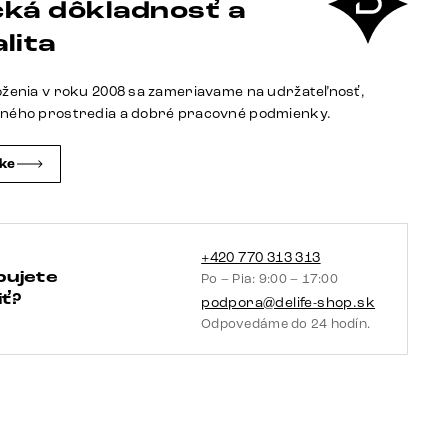
ká dôkladnosť a
Pejo-
Flex
lita
mikrovlákno
béžová
oženia v roku 2008 sa zameriavame na udržateľnosť,
vintage
tného prostredia a dobré pracovné podmienky.
krížová
podstava
čke
široká
nerezová
oceľ
360°
+420 770 313 313
bujete
Po – Pia: 9:00 – 17:00
otočná
ť?
podpora@delife-shop.sk
hojdacia
Odpovedáme do 24 hodín.
funkcia
vrecková
pružina