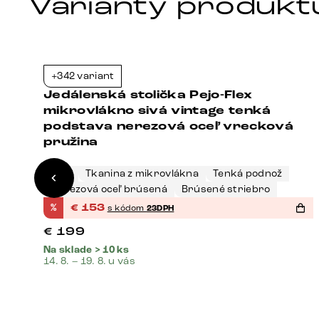
Varianty produkt
+342 variant
3%
-23%
Jedálenská stolička Pejo-Flex
mikrovlákno sivá vintage tenká
podstava nerezová oceľ vrecková
pružina
Sivá
Tkanina z mikrovlákna
Tenká podnož
Nerezová oceľ brúsená
Brúsené striebro
%
€
153
s kódom
23DPH
€
199
Na sklade > 10 ks
14. 8. – 19. 8. u vás