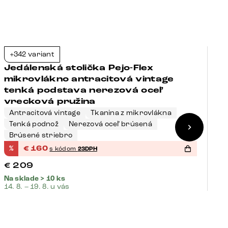
+342 variant
+
-23%
Jedálenská stolička Pejo-Flex
J
mikrovlákno antracitová vintage
s
tenká podstava nerezová oceľ
v
vrecková pružina
Antracitová vintage
Tkanina z mikrovlákna
Tenká podnož
Nerezová oceľ brúsená
S
Brúsené striebro
N
%
€
160
%
s kódom
23DPH
€
209
€
Na sklade > 10 ks
Na
14. 8. – 19. 8. u vás
14.