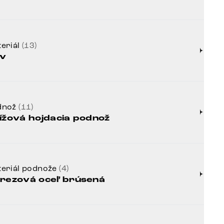
eriál
(13)
v
dnož
(11)
ížová hojdacia podnož
eriál podnože
(4)
rezová oceľ brúsená