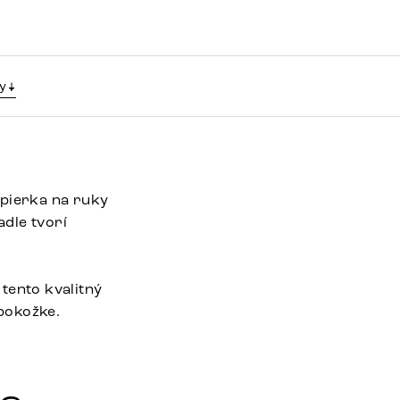
y
opierka na ruky
dle tvorí
tento kvalitný
 pokožke.