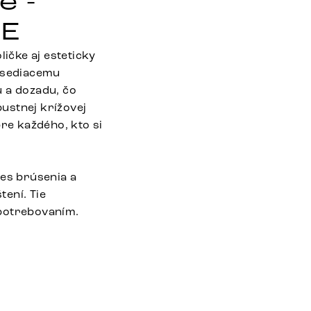
e -
FE
ličke aj esteticky
e sediacemu
u a dozadu, čo
ustnej krížovej
pre každého, kto si
es brúsenia a
ení. Tie
opotrebovaním.