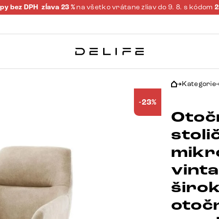
py bez DPH
zĺava 23 %
na všetko vrátane zliav do 9. 8. s kódom
Kategorie
-23%
Otoč
stoli
mikr
vint
širo
otoč