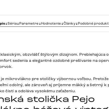
pis
Séria
Parametre
Hodnotenie
Články
Podobné produkt
 klasickým, obzvlášť štýlovým dizajnom. Prebiehajúca 
mfort sedenia a elegantné ozdobné prešívanie na opera
prvok.
 je mikrovlákno pre stoličky výbornou voľbou. Pretože 
 veľmi odolný, ale zároveň aj príjemne mäkký a šetrný k
ko čistí a odoláva vysokému zaťaženiu.
nská stolička Pejo