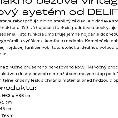
lákno béžová vintag
kový systém od DELI
tava zabezpečuje nielen stabilný základ, ale dodáva sto
 štruktúru. Ľahká hojdacia funkcia podstavca poskytuj
 sedenia. Táto funkcia umožňuje jemné hojdanie dopred
ergonómii a vyššiemu komfortu sedenia. Kombinácia rob
j hojdacej funkcie robí túto stoličku ideálnou voľbou 
lie.
ená z ručne brúseného nerezového kovu. Náročný proc
relatívne drsný povrch s množstvom malých stop po lešt
iteľne krásny lesk a chránia materiál pred hrdzou a 
roduktu:
x H63 x V86 cm
 41 cm
 45 cm
 49 cm