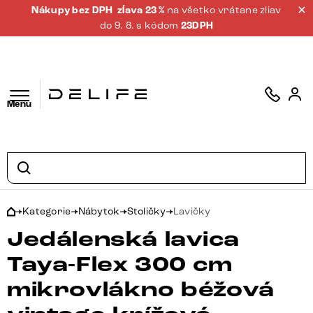
Nákupy bez DPH
zĺava 23 %
na všetko vrátane zliav
do 9. 8. s kódom
23DPH
Menu
Kategorie
Nábytok
Stoličky
Lavičky
Jedálenská lavica
Taya-Flex 300 cm
mikrovlákno béžová