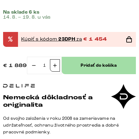
Na sklade 6 ks
14. 8. – 19. 8. u vás
%
Kúpiť s kódom
23DPH
za
€
1 454
€
1 889
Pridať do košíka
množstvo
Jedálenská
lavica
Taya-
Nemecká dôkladnosť a
Flex
originalita
300
cm
Od svojho založenia v roku 2008 sa zameriavame na
mikrovlákno
udržateľnosť, ochranu životného prostredia a dobré
béžová
pracovné podmienky.
vintage