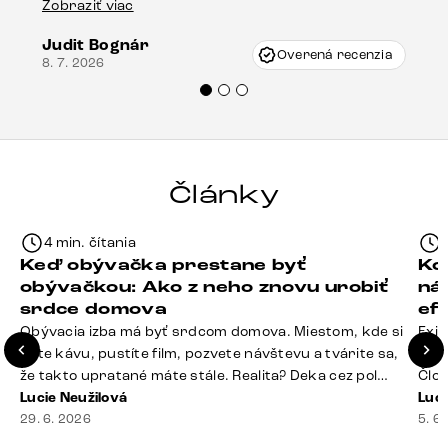
Zobraziť viac
16.
vzniklo pri preprave, ale vďaka pánovi
Judit Bognár
Vincze pri riešení mojej záležitosti pristúpili
Overená recenzia
8. 7. 2026
veľmi korektne. Odporúčam produkty Delife
každému.“
Články
4 min. čítania
Keď obývačka prestane byť
Ko
obývačkou: Ako z neho znovu urobiť
ná
srdce domova
ef
Obývacia izba má byť srdcom domova. Miestom, kde si
Exis
dáte kávu, pustíte film, pozvete návštevu a tvárite sa,
Seda
že takto upratané máte stále. Realita? Deka cez pol
Člov
sedačky, ovládač záhadne zmizol, konferenčný stolík
Lucie Neužilová
veľm
Luci
slúži ako odkladisko všetkého od účteniek po balzam
29. 6. 2026
si n
5. 6
na pery a niekde medzi vankúšmi možno žije stará
nezi