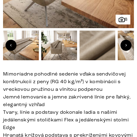
8
Mimoriadne pohodlné sedenie vďaka sendvičovej
konštrukcii z peny (RG 40 kg/m³) v kombinácii s
vreckovou pružinou a vlnitou podperou
Jemné lemovanie a jemne zakrivené línie pre ľahký,
elegantný vzhľad
Tvary, línie a podstavy dokonale ladia s našimi
jedálenskými stoličkami Flex a jedálenskými stolmi
Edge
Hranatá krížová podstava s prekríženými kovovými