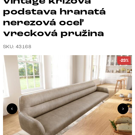
vintage krížová
podstava hranatá
nerezová oceľ
vrecková pružina
SKU: 43168
-23%