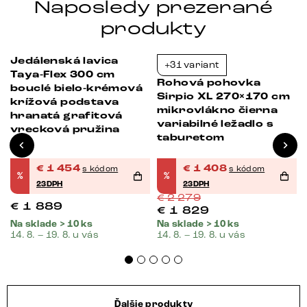
Naposledy prezerané
produkty
Jedálenská lavica
+31 variant
-23%
-38%
Taya-Flex 300 cm
Rohová pohovka
bouclé bielo-krémová
Sirpio XL 270×170 cm
krížová podstava
mikrovlákno čierna
hranatá grafitová
variabilné ležadlo s
vrecková pružina
taburetom
€
1 454
€
1 408
s kódom
s kódom
%
%
23DPH
23DPH
€
2 279
€
1 889
€
1 829
Na sklade > 10 ks
Na sklade > 10 ks
14. 8. – 19. 8. u vás
14. 8. – 19. 8. u vás
Ďalšie produkty