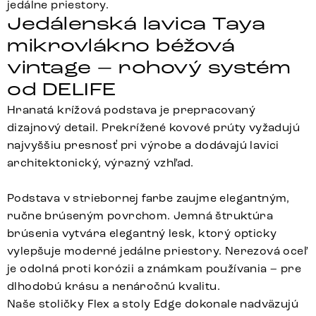
jedálne priestory.
Jedálenská lavica Taya
mikrovlákno béžová
vintage – rohový systém
od DELIFE
Hranatá krížová podstava je prepracovaný
dizajnový detail. Prekrížené kovové prúty vyžadujú
najvyššiu presnosť pri výrobe a dodávajú lavici
architektonický, výrazný vzhľad.
Podstava v striebornej farbe zaujme elegantným,
ručne brúseným povrchom. Jemná štruktúra
brúsenia vytvára elegantný lesk, ktorý opticky
vylepšuje moderné jedálne priestory. Nerezová oceľ
je odolná proti korózii a známkam používania – pre
dlhodobú krásu a nenáročnú kvalitu.
Naše stoličky Flex a stoly Edge dokonale nadväzujú