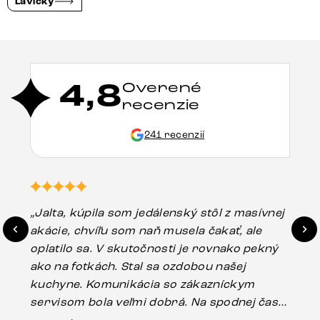
Lavičky
4,8
Overené
recenzie
241 recenzií
„Jalta, kúpila som jedálenský stôl z masívnej
„O
akácie, chvíľu som naň musela čakať, ale
in
oplatilo sa. V skutočnosti je rovnako pekný
st
ako na fotkách. Stal sa ozdobou našej
ús
kuchyne. Komunikácia so zákazníckym
sp
servisom bola veľmi dobrá. Na spodnej časti
Es
stola bolo malé poškodenie, pravdepodobne