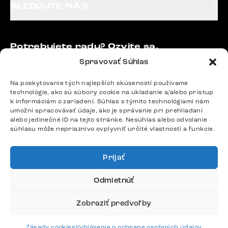
SLEDUJTE NÁS
Potrebujete radu? Ozvite sa.
+420 770 313 313
Spravovať Súhlas
Po – Pia: 9:00 – 17:00
podpora@delife-shop.sk
Na poskytovanie tých najlepších skúseností používame
technológie, ako sú súbory cookie na ukladanie a/alebo prístup
Odpovedáme do 24 hodín.
k informáciám o zariadení. Súhlas s týmito technológiami nám
umožní spracovávať údaje, ako je správanie pri prehliadaní
alebo jedinečné ID na tejto stránke. Nesúhlas alebo odvolanie
súhlasu môže nepriaznivo ovplyvniť určité vlastnosti a funkcie.
Google recenzie
4,8
Prijať
Odmietnúť
Zobraziť predvoľby
Doprava
Zásady cookies
Vyhlásenie o ochrane osobných údajov