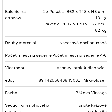
Balenie na
2 x Paket 1: B62 x T48 x H8 cm -
dopravu
10 kg
Paket 2: B307 x T70 x H57 cm -
82 kg
Druhý materiál
Nerezová oceľ brúsená
Počet miest na sedenie
Počet miest na sedenie 4-6
Vlastnosti
Vzorky látok k dispozícii
eBay
69 | 4255843843031 | Mikrofaser
Farba
Béžové Vintage
Sedací rám rohového
Hranaté krížové
sedenia
podnožie