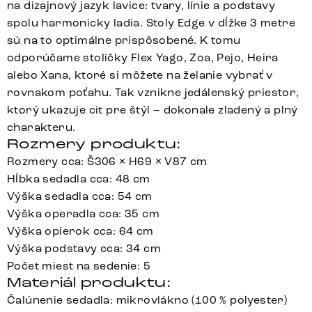
na dizajnový jazyk lavice: tvary, línie a podstavy
spolu harmonicky ladia. Stoly Edge v dĺžke 3 metre
sú na to optimálne prispôsobené. K tomu
odporúčame stoličky Flex Yago, Zoa, Pejo, Heira
alebo Xana, ktoré si môžete na želanie vybrať v
rovnakom poťahu. Tak vznikne jedálenský priestor,
ktorý ukazuje cit pre štýl – dokonale zladený a plný
charakteru.
Rozmery produktu:
Rozmery cca: Š306 × H69 × V87 cm
Hĺbka sedadla cca: 48 cm
Výška sedadla cca: 54 cm
Výška operadla cca: 35 cm
Výška opierok cca: 64 cm
Výška podstavy cca: 34 cm
Počet miest na sedenie: 5
Materiál produktu:
Čalúnenie sedadla: mikrovlákno (100 % polyester)