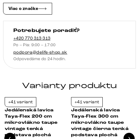
krížová
Viac o značke
podstava
hranatá
Potrebujete poradiť?
nerezová
oceľ
+420 770 313 313
Po – Pia: 9:00 – 17:00
vrecková
podpora@delife-shop.sk
pružina
Odpovedáme do 24 hodín.
Varianty produktu
+41 variant
+41 variant
-23%
-23%
Jedálenská lavica
Jedálenská lavica
Taya-Flex 200 cm
Taya-Flex 300 cm
mikrovlákno taupe
mikrovlákno taupe
vintage tenká
vintage čierna tenká
podstava plochá
podstava plochá