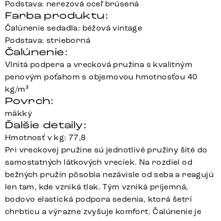
Podstava: nerezová oceľ brúsená
Farba produktu:
Čalúnenie sedadla: béžová vintage
Podstava: strieborná
Čalúnenie:
Vlnitá podpera a vrecková pružina s kvalitným
penovým poťahom s objemovou hmotnosťou 40
kg/m³
Povrch:
mäkký
Ďalšie detaily:
Hmotnosť v kg: 77,8
Pri vreckovej pružine sú jednotlivé pružiny šité do
samostatných látkových vreciek. Na rozdiel od
bežných pružín pôsobia nezávisle od seba a reagujú
len tam, kde vzniká tlak. Tým vzniká príjemná,
bodovo elastická podpora sedenia, ktorá šetrí
chrbticu a výrazne zvyšuje komfort. Čalúnenie je