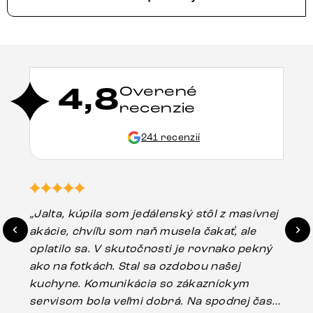
4,8
Overené
recenzie
241 recenzií
„Jalta, kúpila som jedálenský stôl z masívnej
„O
akácie, chvíľu som naň musela čakať, ale
in
oplatilo sa. V skutočnosti je rovnako pekný
st
ako na fotkách. Stal sa ozdobou našej
ús
kuchyne. Komunikácia so zákazníckym
sp
servisom bola veľmi dobrá. Na spodnej časti
Es