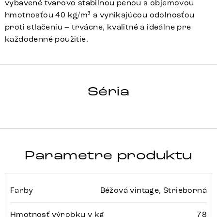
vybavené tvarovo stabilnou penou s objemovou
hmotnosťou 40 kg/m³ a vynikajúcou odolnosťou
proti stlačeniu – trvácne, kvalitné a ideálne pre
každodenné použitie.
TAYA-FLEX
Séria
Detail celej série
Parametre produktu
Farby
Béžová vintage, Strieborná
Hmotnosť výrobku v kg
78