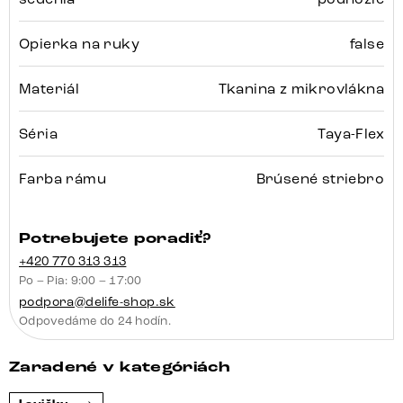
Opierka na ruky
false
Materiál
Tkanina z mikrovlákna
Séria
Taya-Flex
Farba rámu
Brúsené striebro
Potrebujete poradiť?
+420 770 313 313
Po – Pia: 9:00 – 17:00
podpora@delife-shop.sk
Odpovedáme do 24 hodín.
Zaradené v kategóriách