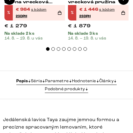
čierna vrecková
vrecková pružina
pružina
€
984
€
1 446
s kódom
s kódom
%
%
23DPH
23DPH
€
1 279
€
1 879
Na sklade 2 ks
Na sklade 3 ks
14. 8. – 19. 8. u vás
14. 8. – 19. 8. u vás
Popis
Séria
Parametre
Hodnotenie
Články
Podobné produkty
Jedálenská lavica Taya zaujme jemnou formou a
precízne spracovaným lemovaním, ktoré