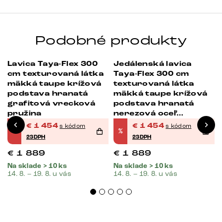
Podobné produkty
Lavica Taya-Flex 300
Jedálenská lavica
-23%
-23%
cm texturovaná látka
Taya-Flex 300 cm
mäkká taupe krížová
texturovaná látka
podstava hranatá
mäkká taupe krížová
grafitová vrecková
podstava hranatá
pružina
nerezová oceľ
vrecková pružina
€
1 454
€
1 454
s kódom
s kódom
%
%
23DPH
23DPH
€
1 889
€
1 889
Na sklade > 10 ks
Na sklade > 10 ks
14. 8. – 19. 8. u vás
14. 8. – 19. 8. u vás