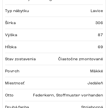
Typ nábytku
Lavice
Šírka
306
Výška
87
Hĺbka
69
Stav zostavenia
Čiastočne zmontované
Povrch
Mäkké
Miestnosť
Jedáleň
Otto
Federkern, Stoffmuster vorhanden
Druhá farba
Strieborná