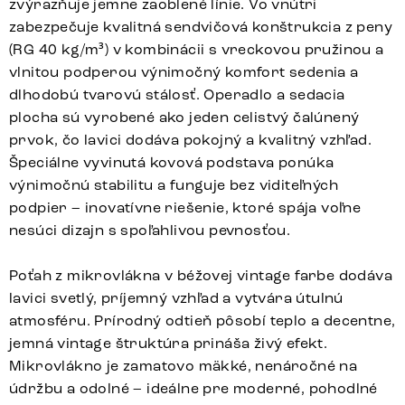
zvýrazňuje jemne zaoblené línie. Vo vnútri
zabezpečuje kvalitná sendvičová konštrukcia z peny
(RG 40 kg/m³) v kombinácii s vreckovou pružinou a
vlnitou podperou výnimočný komfort sedenia a
dlhodobú tvarovú stálosť. Operadlo a sedacia
plocha sú vyrobené ako jeden celistvý čalúnený
prvok, čo lavici dodáva pokojný a kvalitný vzhľad.
Špeciálne vyvinutá kovová podstava ponúka
výnimočnú stabilitu a funguje bez viditeľných
podpier – inovatívne riešenie, ktoré spája voľne
nesúci dizajn s spoľahlivou pevnosťou.
Poťah z mikrovlákna v béžovej vintage farbe dodáva
lavici svetlý, príjemný vzhľad a vytvára útulnú
atmosféru. Prírodný odtieň pôsobí teplo a decentne,
jemná vintage štruktúra prináša živý efekt.
Mikrovlákno je zamatovo mäkké, nenáročné na
údržbu a odolné – ideálne pre moderné, pohodlné