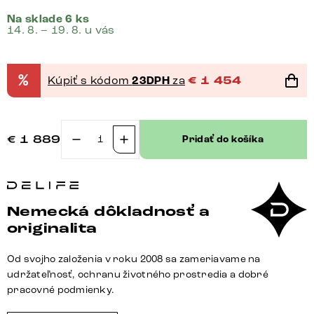
Na sklade 6 ks
14. 8. – 19. 8. u vás
%
Kúpiť s kódom
23DPH
za
€
1 454
€
1 889
Pridať do košíka
množstvo
Jedálenská
lavica
Taya-
Nemecká dôkladnosť a
Flex
originalita
300
cm
Od svojho založenia v roku 2008 sa zameriavame na
mikrovlákno
udržateľnosť, ochranu životného prostredia a dobré
béžová
pracovné podmienky.
vintage