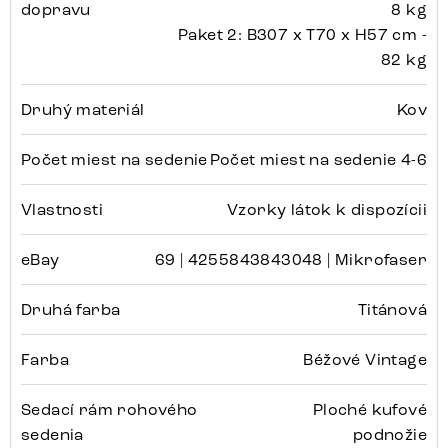
dopravu
8 kg
Paket 2: B307 x T70 x H57 cm -
82 kg
Druhý materiál
Kov
Počet miest na sedenie
Počet miest na sedenie 4-6
Vlastnosti
Vzorky látok k dispozícii
eBay
69 | 4255843843048 | Mikrofaser
Druhá farba
Titánová
Farba
Béžové Vintage
Sedací rám rohového
Ploché kufové
sedenia
podnožie