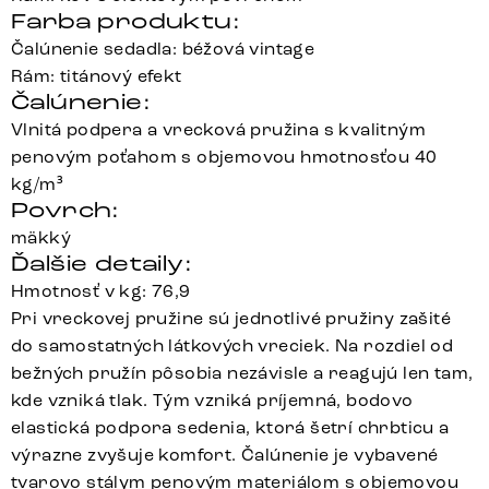
Farba produktu:
Čalúnenie sedadla: béžová vintage
Rám: titánový efekt
Čalúnenie:
Vlnitá podpera a vrecková pružina s kvalitným
penovým poťahom s objemovou hmotnosťou 40
kg/m³
Povrch:
mäkký
Ďalšie detaily:
Hmotnosť v kg: 76,9
Pri vreckovej pružine sú jednotlivé pružiny zašité
do samostatných látkových vreciek. Na rozdiel od
bežných pružín pôsobia nezávisle a reagujú len tam,
kde vzniká tlak. Tým vzniká príjemná, bodovo
elastická podpora sedenia, ktorá šetrí chrbticu a
výrazne zvyšuje komfort. Čalúnenie je vybavené
tvarovo stálym penovým materiálom s objemovou