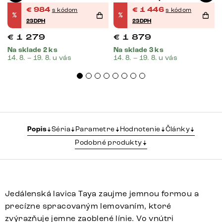
pružina
€
984
€
1 446
s kódom
s kódom
%
%
23DPH
23DPH
€
1 279
€
1 879
Na sklade 2 ks
Na sklade 3 ks
14. 8. – 19. 8. u vás
14. 8. – 19. 8. u vás
Popis
Séria
Parametre
Hodnotenie
Články
Podobné produkty
Jedálenská lavica Taya zaujme jemnou formou a
precízne spracovaným lemovaním, ktoré
zvýrazňuje jemne zaoblené línie. Vo vnútri