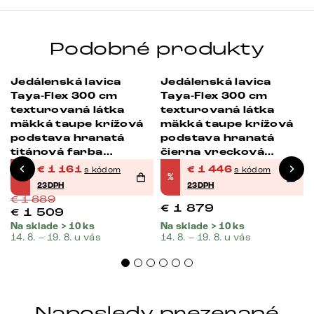
Podobné produkty
Jedálenská lavica
Jedálenská lavica
-39%
-23%
Taya-Flex 300 cm
Taya-Flex 300 cm
texturovaná látka
texturovaná látka
mäkká taupe krížová
mäkká taupe krížová
podstava hranatá
podstava hranatá
titánová farba
čierna vrecková
vrecková pružina
pružina
€
1 161
€
1 446
s kódom
s kódom
%
%
23DPH
23DPH
€
1 889
€
1 879
€
1 509
Na sklade > 10 ks
Na sklade > 10 ks
14. 8. – 19. 8. u vás
14. 8. – 19. 8. u vás
Naposledy prezerané