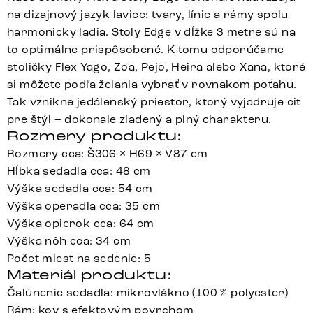
na dizajnový jazyk lavice: tvary, línie a rámy spolu
harmonicky ladia. Stoly Edge v dĺžke 3 metre sú na
to optimálne prispôsobené. K tomu odporúčame
stoličky Flex Yago, Zoa, Pejo, Heira alebo Xana, ktoré
si môžete podľa želania vybrať v rovnakom poťahu.
Tak vznikne jedálenský priestor, ktorý vyjadruje cit
pre štýl – dokonale zladený a plný charakteru.
Rozmery produktu:
Rozmery cca: Š306 × H69 × V87 cm
Hĺbka sedadla cca: 48 cm
Výška sedadla cca: 54 cm
Výška operadla cca: 35 cm
Výška opierok cca: 64 cm
Výška nôh cca: 34 cm
Počet miest na sedenie: 5
Materiál produktu:
Čalúnenie sedadla: mikrovlákno (100 % polyester)
Rám: kov s efektovým povrchom