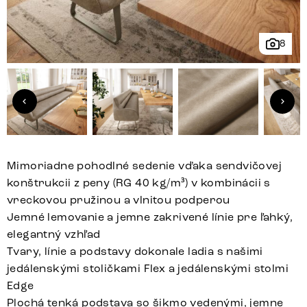
8
Mimoriadne pohodlné sedenie vďaka sendvičovej
konštrukcii z peny (RG 40 kg/m³) v kombinácii s
vreckovou pružinou a vlnitou podperou
Jemné lemovanie a jemne zakrivené línie pre ľahký,
elegantný vzhľad
Tvary, línie a podstavy dokonale ladia s našimi
jedálenskými stoličkami Flex a jedálenskými stolmi
Edge
Plochá tenká podstava so šikmo vedenými, jemne