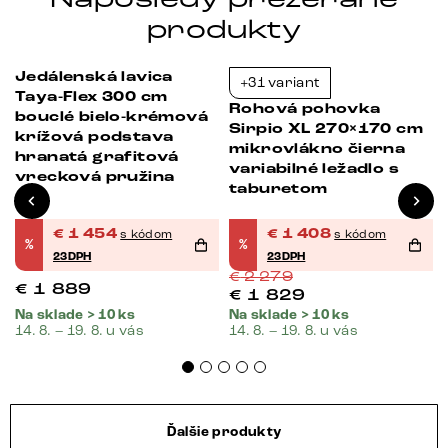
produkty
Jedálenská lavica
+31 variant
-23%
-38%
Taya-Flex 300 cm
Rohová pohovka
bouclé bielo-krémová
Sirpio XL 270×170 cm
krížová podstava
mikrovlákno čierna
hranatá grafitová
variabilné ležadlo s
vrecková pružina
taburetom
€
1 454
€
1 408
s kódom
s kódom
%
%
23DPH
23DPH
€
2 279
€
1 889
€
1 829
Na sklade > 10 ks
Na sklade > 10 ks
14. 8. – 19. 8. u vás
14. 8. – 19. 8. u vás
Ďalšie produkty