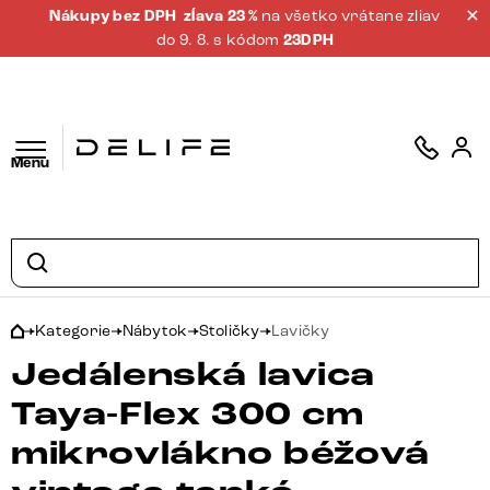
Nákupy bez DPH
zĺava 23 %
na všetko vrátane zliav
do 9. 8. s kódom
23DPH
Menu
Kategorie
Nábytok
Stoličky
Lavičky
Jedálenská lavica
Taya-Flex 300 cm
mikrovlákno béžová