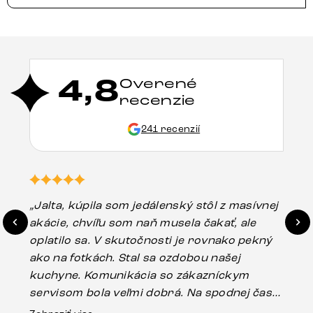
4,8
Overené
recenzie
241 recenzií
„Jalta, kúpila som jedálenský stôl z masívnej
„O
akácie, chvíľu som naň musela čakať, ale
in
oplatilo sa. V skutočnosti je rovnako pekný
st
ako na fotkách. Stal sa ozdobou našej
ús
kuchyne. Komunikácia so zákazníckym
sp
servisom bola veľmi dobrá. Na spodnej časti
Es
stola bolo malé poškodenie, pravdepodobne