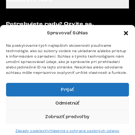
SLEDUJTE NÁS
Potrebujete radu? Ozvite sa.
+420 770 313 313
Spravovať Súhlas
Po – Pia: 9:00 – 17:00
podpora@delife-shop.sk
Na poskytovanie tých najlepších skúseností používame
technológie, ako sú súbory cookie na ukladanie a/alebo prístup
Odpovedáme do 24 hodín.
k informáciám o zariadení. Súhlas s týmito technológiami nám
umožní spracovávať údaje, ako je správanie pri prehliadaní
alebo jedinečné ID na tejto stránke. Nesúhlas alebo odvolanie
súhlasu môže nepriaznivo ovplyvniť určité vlastnosti a funkcie.
Google recenzie
4,8
Prijať
Odmietnúť
Zobraziť predvoľby
Doprava
Zásady cookies
Vyhlásenie o ochrane osobných údajov
Platby