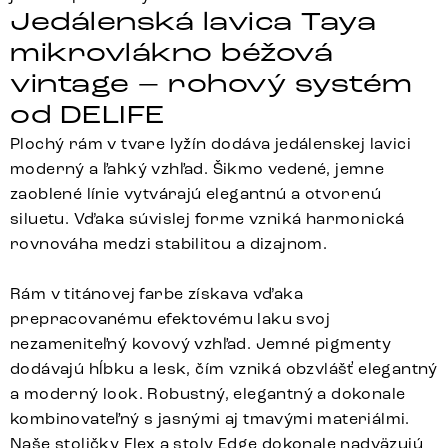
Jedálenská lavica Taya
mikrovlákno béžová
vintage – rohový systém
od DELIFE
Plochý rám v tvare lyžín dodáva jedálenskej lavici
moderný a ľahký vzhľad. Šikmo vedené, jemne
zaoblené línie vytvárajú elegantnú a otvorenú
siluetu. Vďaka súvislej forme vzniká harmonická
rovnováha medzi stabilitou a dizajnom.
Rám v titánovej farbe získava vďaka
prepracovanému efektovému laku svoj
nezameniteľný kovový vzhľad. Jemné pigmenty
dodávajú hĺbku a lesk, čím vzniká obzvlášť elegantný
a moderný look. Robustný, elegantný a dokonale
kombinovateľný s jasnými aj tmavými materiálmi.
Naše stoličky Flex a stoly Edge dokonale nadväzujú