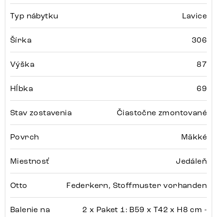
Typ nábytku
Lavice
Šírka
306
Výška
87
Hĺbka
69
Stav zostavenia
Čiastočne zmontované
Povrch
Mäkké
Miestnosť
Jedáleň
Otto
Federkern, Stoffmuster vorhanden
Balenie na
2 x Paket 1: B59 x T42 x H8 cm -