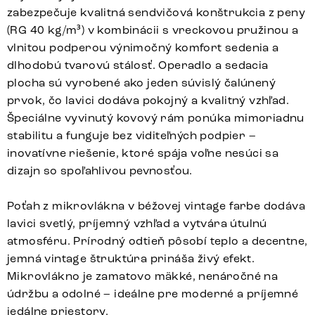
zabezpečuje kvalitná sendvičová konštrukcia z peny
(RG 40 kg/m³) v kombinácii s vreckovou pružinou a
vlnitou podperou výnimočný komfort sedenia a
dlhodobú tvarovú stálosť. Operadlo a sedacia
plocha sú vyrobené ako jeden súvislý čalúnený
prvok, čo lavici dodáva pokojný a kvalitný vzhľad.
Špeciálne vyvinutý kovový rám ponúka mimoriadnu
stabilitu a funguje bez viditeľných podpier –
inovatívne riešenie, ktoré spája voľne nesúci sa
dizajn so spoľahlivou pevnosťou.
Poťah z mikrovlákna v béžovej vintage farbe dodáva
lavici svetlý, príjemný vzhľad a vytvára útulnú
atmosféru. Prírodný odtieň pôsobí teplo a decentne,
jemná vintage štruktúra prináša živý efekt.
Mikrovlákno je zamatovo mäkké, nenáročné na
údržbu a odolné – ideálne pre moderné a príjemné
jedálne priestory.