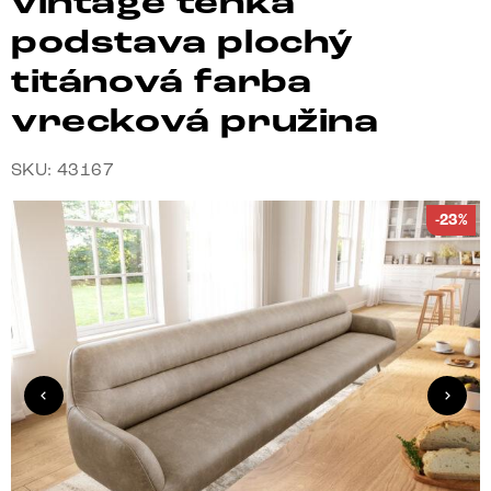
vintage tenká
podstava plochý
titánová farba
vrecková pružina
SKU: 43167
-23%