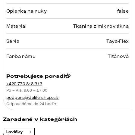
Opierka na ruky
false
Materiál
Tkanina z mikrovlákna
Séria
Taya-Flex
Farba rámu
Titánová
Potrebujete poradiť?
+420 770 313 313
Po – Pia: 9:00 – 17:00
podpora@delife-shop.sk
Odpovedáme do 24 hodín.
Zaradené v kategóriách
Lavičky