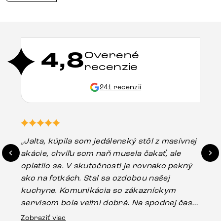
4,8
Overené
recenzie
241 recenzií
„Jalta, kúpila som jedálenský stôl z masívnej
„O
akácie, chvíľu som naň musela čakať, ale
in
oplatilo sa. V skutočnosti je rovnako pekný
st
ako na fotkách. Stal sa ozdobou našej
ús
kuchyne. Komunikácia so zákazníckym
sp
servisom bola veľmi dobrá. Na spodnej časti
Es
stola bolo malé poškodenie, pravdepodobne
Zobraziť viac
16.