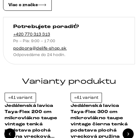
tenká
Viac o značke
podstava
plochý
Potrebujete poradiť?
titánová
farba
+420 770 313 313
Po – Pia: 9:00 – 17:00
vrecková
podpora@delife-shop.sk
pružina
Odpovedáme do 24 hodín.
Varianty produktu
+41 variant
+41 variant
-23%
-23%
Jedálenská lavica
Jedálenská lavica
Taya-Flex 200 cm
Taya-Flex 300 cm
mikrovlákno taupe
mikrovlákno taupe
vintage tenká
vintage čierna tenká
podstava plochá
podstava plochá
čierna vrecková
vrecková pružina