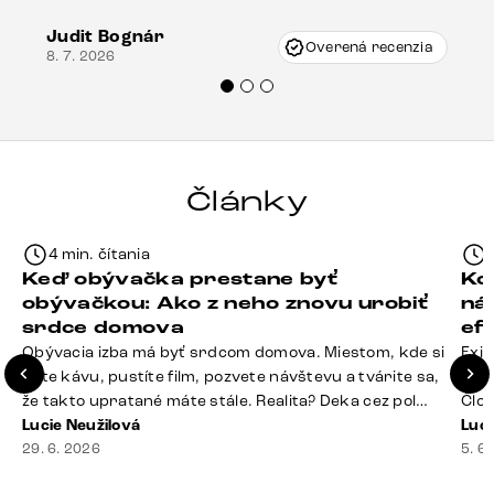
vzniklo pri preprave, ale vďaka pánovi
Judit Bognár
Vincze pri riešení mojej záležitosti pristúpili
Overená recenzia
8. 7. 2026
veľmi korektne. Odporúčam produkty Delife
každému.“
Články
4 min. čítania
Keď obývačka prestane byť
Ko
obývačkou: Ako z neho znovu urobiť
ná
srdce domova
ef
Obývacia izba má byť srdcom domova. Miestom, kde si
Exis
dáte kávu, pustíte film, pozvete návštevu a tvárite sa,
Seda
že takto upratané máte stále. Realita? Deka cez pol
Člov
sedačky, ovládač záhadne zmizol, konferenčný stolík
Lucie Neužilová
veľm
Luci
slúži ako odkladisko všetkého od účteniek po balzam
29. 6. 2026
si n
5. 6
na pery a niekde medzi vankúšmi možno žije stará
nezi