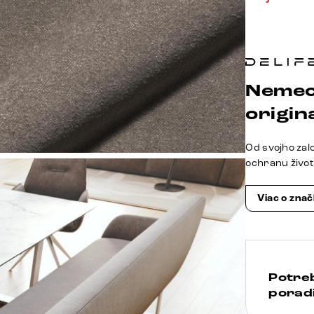
Nemec
origina
Od svojho zal
ochranu živo
Viac o zna
Potre
poradi