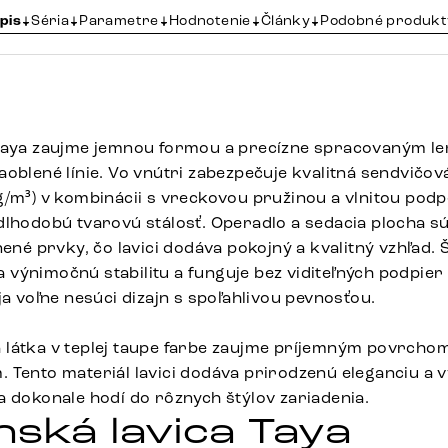
pis
Séria
Parametre
Hodnotenie
Články
Podobné produkt
 Taya zaujme jemnou formou a precízne spracovaným l
oblené línie. Vo vnútri zabezpečuje kvalitná sendvičov
g/m³) v kombinácii s vreckovou pružinou a vlnitou po
dlhodobú tvarovú stálosť. Operadlo a sedacia plocha s
nené prvky, čo lavici dodáva pokojný a kvalitný vzhľad. 
výnimočnú stabilitu a funguje bez viditeľných podpier 
ja voľne nesúci dizajn s spoľahlivou pevnosťou.
 látka v teplej taupe farbe zaujme príjemným povrch
 Tento materiál lavici dodáva prirodzenú eleganciu a v
a dokonale hodí do rôznych štýlov zariadenia.
nská lavica Taya