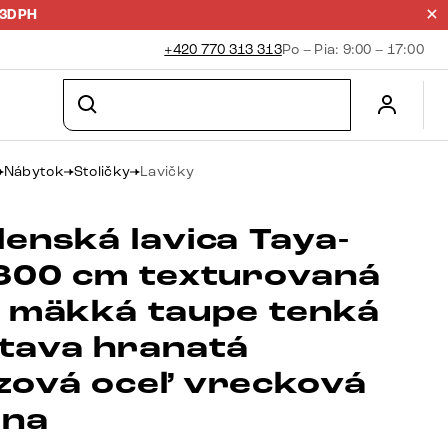
23DPH
+420 770 313 313
Po – Pia: 9:00 – 17:00
Nábytok
Stoličky
Lavičky
enská lavica Taya-
 300 cm texturovaná
a mäkká taupe tenká
tava hranatá
zová oceľ vrecková
ina