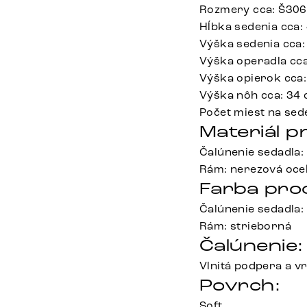
Rozmery cca: Š306
Hĺbka sedenia cca:
Výška sedenia cca:
Výška operadla cc
Výška opierok cca
Výška nôh cca: 34
Počet miest na sede
Materiál p
Čalúnenie sedadla: 
Rám: nerezová oce
Farba pro
Čalúnenie sedadla:
Rám: strieborná
Čalúnenie:
Vlnitá podpera a v
Povrch:
Soft