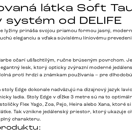
ovaná látka Soft Ta
 systém od DELIFE
e lyžiny prináša svojou priamou formou jasný, modern
uchú eleganciu a vďaka súvislému líniovému prevedeni
 farbe očarí ušľachtilým, ručne brúseným povrchom. J
legantný lesk, ktorý opticky zvýrazní moderné jedálens
dolná proti hrdzi a známkam používania – pre dlhodobú
.
a stoly Edge dokonale nadväzujú na dizajnový jazyk lavice:
cky ladia. Stoly Edge v dĺžke 3 metre sú na to optimál
ličky Flex Yago, Zoa, Pejo, Heira alebo Xana, ktoré si
 látke. Tak vznikne jedálenský priestor, ktorý ukazuje ci
 plný charakteru.
roduktu: