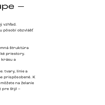
upe –
ý vzhľad.
u pôsobí obzvlášť
emná štruktúra
ké priestory.
 krásu a
 tvary, línie a
ne prispôsobené. K
 môžete na želanie
t pre štýl –