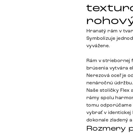
textur
rohový
Hranatý rám v tvar
Symbolizuje jednod
vyvážene.
Rám v striebornej
brúsenia vytvára e
Nerezová oceľ je o
nenáročnú údržbu
Naše stoličky Flex 
rámy spolu harmoni
tomu odporúčame sto
vybrať v identickej
dokonale zladený a
Rozmery p