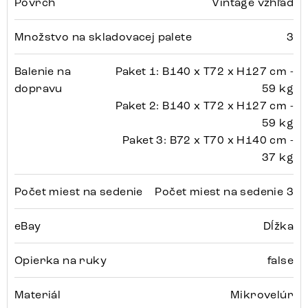
Povrch
Vintage vzhľad
Množstvo na skladovacej palete
3
Balenie na
Paket 1: B140 x T72 x H127 cm -
dopravu
59 kg
Paket 2: B140 x T72 x H127 cm -
59 kg
Paket 3: B72 x T70 x H140 cm -
37 kg
Počet miest na sedenie
Počet miest na sedenie 3
eBay
Dĺžka
Opierka na ruky
false
Materiál
Mikrovelúr