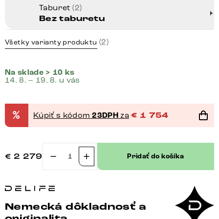
Taburet
(2)
Bez taburetu
(2)
Všetky varianty produktu
Na sklade > 10 ks
14. 8. – 19. 8. u vás
%
Kúpiť s kódom
23DPH
za
€
1 754
€
2 279
Pridať do košíka
množstvo
Veľká
pohovka
Violetta
Nemecká dôkladnosť a
310x135
originalita