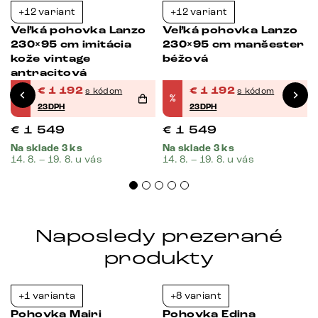
+12 variant
+12 variant
-23%
-23%
Veľká pohovka Lanzo
Veľká pohovka Lanzo
230×95 cm imitácia
230×95 cm manšester
kože vintage
béžová
antracitová
€
1 192
€
1 192
s kódom
s kódom
%
%
23DPH
23DPH
€
1 549
€
1 549
Na sklade 3 ks
Na sklade 3 ks
14. 8. – 19. 8. u vás
14. 8. – 19. 8. u vás
Naposledy prezerané
produkty
+1 varianta
+8 variant
-23%
-23%
Pohovka Mairi
Pohovka Edina