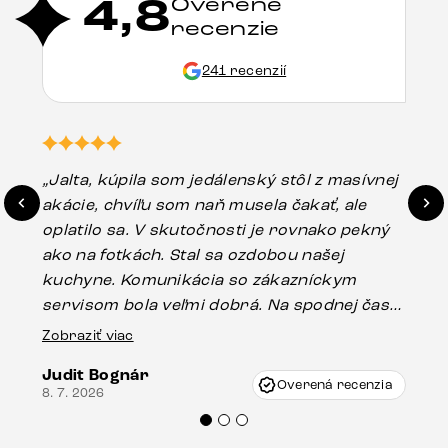
4,8
Overené
recenzie
241 recenzií
„Jalta, kúpila som jedálenský stôl z masívnej
„O
akácie, chvíľu som naň musela čakať, ale
in
oplatilo sa. V skutočnosti je rovnako pekný
st
ako na fotkách. Stal sa ozdobou našej
ús
kuchyne. Komunikácia so zákazníckym
sp
servisom bola veľmi dobrá. Na spodnej časti
Es
stola bolo malé poškodenie, pravdepodobne
Zobraziť viac
16.
vzniklo pri preprave, ale vďaka pánovi
Judit Bognár
Vincze pri riešení mojej záležitosti pristúpili
Overená recenzia
8. 7. 2026
veľmi korektne. Odporúčam produkty Delife
každému.“