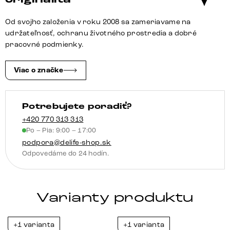
cm
hnedá
Od svojho založenia v roku 2008 sa zameriavame na
vintage
udržateľnosť, ochranu životného prostredia a dobré
vzhľad
pracovné podmienky.
s
vankúšmi
Viac o značke
Potrebujete poradiť?
+420 770 313 313
Po – Pia: 9:00 – 17:00
podpora@delife-shop.sk
Odpovedáme do 24 hodín.
Varianty produktu
+1 varianta
+1 varianta
-23%
-23%