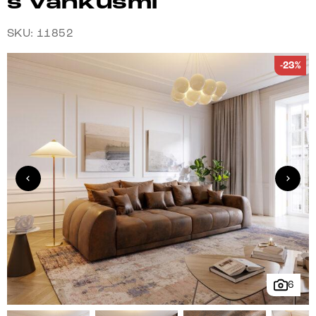
s vankúšmi
SKU: 11852
-23%
6