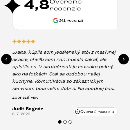
4,8
Overené
recenzie
241 recenzií
„Jalta, kúpila som jedálenský stôl z masívnej
„O
akácie, chvíľu som naň musela čakať, ale
in
oplatilo sa. V skutočnosti je rovnako pekný
st
ako na fotkách. Stal sa ozdobou našej
ús
kuchyne. Komunikácia so zákazníckym
sp
servisom bola veľmi dobrá. Na spodnej časti
Es
stola bolo malé poškodenie, pravdepodobne
Zobraziť viac
16.
vzniklo pri preprave, ale vďaka pánovi
Judit Bognár
Vincze pri riešení mojej záležitosti pristúpili
Overená recenzia
8. 7. 2026
veľmi korektne. Odporúčam produkty Delife
každému.“