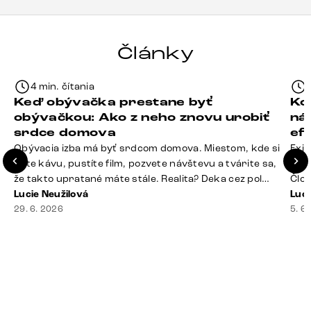
Články
4 min. čítania
Keď obývačka prestane byť
Ko
obývačkou: Ako z neho znovu urobiť
ná
srdce domova
ef
Obývacia izba má byť srdcom domova. Miestom, kde si
Exis
dáte kávu, pustíte film, pozvete návštevu a tvárite sa,
Seda
že takto upratané máte stále. Realita? Deka cez pol
Člov
sedačky, ovládač záhadne zmizol, konferenčný stolík
Lucie Neužilová
veľm
Luci
slúži ako odkladisko všetkého od účteniek po balzam
29. 6. 2026
si n
5. 6
na pery a niekde medzi vankúšmi možno žije stará
nezi
sušienka. Dobrá správa? Aj obývačka, [&hellip;]
ste
nevy