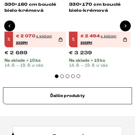
0
330×160 cm bouclé
330×170 cm bouclé
bielo-krémová
bielo-krémová
€
2 070
€
2 494
s kódom
s kódom
%
%
23DPH
23DPH
€
2 689
€
3 239
Na sklade > 10 ks
Na sklade > 10 ks
14. 8. – 19. 8. u vás
14. 8. – 19. 8. u vás
Ďalšie produkty