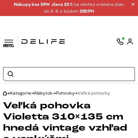
Nákupy bez DPH
zĺava 23 %
na všetko vrátane zliav
do 9. 8. s kódom
23DPH
Menu
Kategorie
Nábytok
Pohovky
Veľké pohovky
Veľká pohovka
Violetta 310×135 cm
hnedá vintage vzhľad