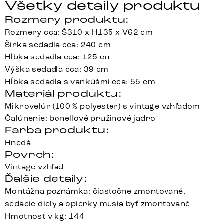
Všetky detaily produktu
Rozmery produktu:
Rozmery cca: Š310 x H135 x V62 cm
Šírka sedadla cca: 240 cm
Hĺbka sedadla cca: 125 cm
Výška sedadla cca: 39 cm
Hĺbka sedadla s vankúšmi cca: 55 cm
Materiál produktu:
Mikrovelúr (100 % polyester) s vintage vzhľadom
Čalúnenie: bonellové pružinové jadro
Farba produktu:
Hnedá
Povrch:
Vintage vzhľad
Ďalšie detaily:
Montážna poznámka: čiastočne zmontované,
sedacie diely a opierky musia byť zmontované
Hmotnosť v kg: 144