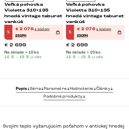
Veľká pohovka
Veľká pohovka
Violetta 310×135
Violetta 310×135
t
hnedá vintage taburet
hnedá vintage taburet
vankúš
vankúš
€
2 078
€
2 078
s kódom
s kódom
%
%
23DPH
23DPH
€
2 699
€
2 699
Na sklade > 10 ks
Na sklade > 10 ks
14. 8. – 19. 8. u vás
14. 8. – 19. 8. u vás
Popis
Séria
Parametre
Hodnotenie
Články
Podobné produkty
Svojím teplo vyžarujúcim poťahom v antickej hnedej