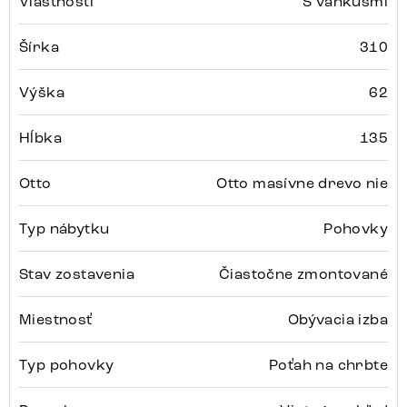
Vlastnosti
S vankúšmi
Šírka
310
Výška
62
Hĺbka
135
Otto
Otto masívne drevo nie
Typ nábytku
Pohovky
Stav zostavenia
Čiastočne zmontované
Miestnosť
Obývacia izba
Typ pohovky
Poťah na chrbte