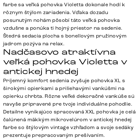
farbe sa veľká pohovka Violetta dokonale hodí k
rôznym štýlom zariadenia. Vďaka dozadu
posunutým nohám pôsobí táto veľká pohovka
vzdušne a ponúka ti hojný priestor na sedenie.
Štedrá sedacia plocha s bonellovým pružinovým
jadrom pozýva na relax.
Nadčasovo atraktívna
veľká pohovka Violetta v
antickej hnedej
Príjemný komfort sedenia zvyšuje pohovka XL s
širokými opierkami a priliehavými vankúšmi na
opierku chrbta. Rôzne veľké dekoračné vankúše sú
navyše pripravené pre tvoje individuálne pohodlie.
Detailne vynikajúco spracovaná XXL pohovka je celá
čalúnená mäkkým mikrovelúrom v antickej hnedej
farbe so štýlovým vintage vzhľadom a svoje sedáky
prezentuje prepracovaným prešívaním.