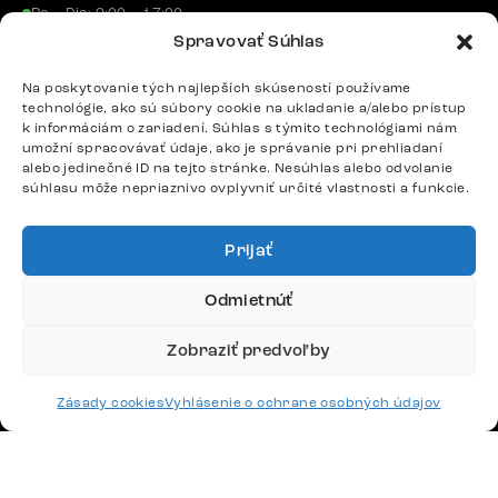
Po – Pia: 9:00 – 17:00
podpora@delife-shop.sk
Spravovať Súhlas
Odpovedáme do 24 hodín.
Na poskytovanie tých najlepších skúseností používame
technológie, ako sú súbory cookie na ukladanie a/alebo prístup
k informáciám o zariadení. Súhlas s týmito technológiami nám
Google recenzie
umožní spracovávať údaje, ako je správanie pri prehliadaní
alebo jedinečné ID na tejto stránke. Nesúhlas alebo odvolanie
4,8
súhlasu môže nepriaznivo ovplyvniť určité vlastnosti a funkcie.
Prijať
Odmietnúť
Doprava
Zobraziť predvoľby
Platby
Zásady cookies
Vyhlásenie o ochrane osobných údajov
Česko
Maďarsko
Nemecko