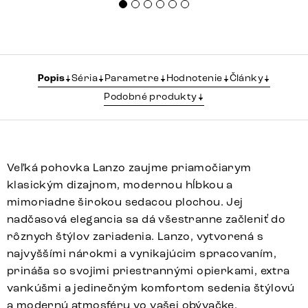
Popis
Séria
Parametre
Hodnotenie
Články
Podobné produkty
Veľká pohovka Lanzo zaujme priamočiarym
klasickým dizajnom, modernou hĺbkou a
mimoriadne širokou sedacou plochou. Jej
nadčasová elegancia sa dá všestranne začleniť do
rôznych štýlov zariadenia. Lanzo, vytvorená s
najvyššími nárokmi a vynikajúcim spracovaním,
prináša so svojimi priestrannými opierkami, extra
vankúšmi a jedinečným komfortom sedenia štýlovú
a modernú atmosféru vo vašej obývačke.