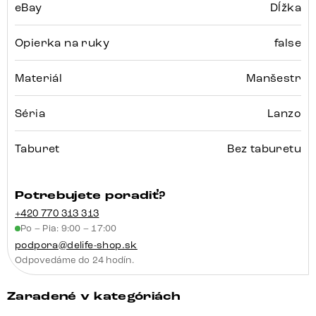
eBay
Dĺžka
Opierka na ruky
false
Materiál
Manšestr
Séria
Lanzo
Taburet
Bez taburetu
Potrebujete poradiť?
+420 770 313 313
Po – Pia: 9:00 – 17:00
podpora@delife-shop.sk
Odpovedáme do 24 hodín.
Zaradené v kategóriách