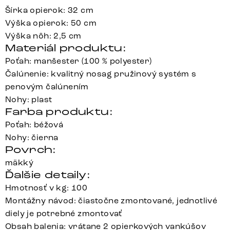
Šírka opierok: 32 cm
Výška opierok: 50 cm
Výška nôh: 2,5 cm
Materiál produktu:
Poťah: manšester (100 % polyester)
Čalúnenie: kvalitný nosag pružinový systém s
penovým čalúnením
Nohy: plast
Farba produktu:
Poťah: béžová
Nohy: čierna
Povrch:
mäkký
Ďalšie detaily:
Hmotnosť v kg: 100
Montážny návod: čiastočne zmontované, jednotlivé
diely je potrebné zmontovať
Obsah balenia: vrátane 2 opierkových vankúšov