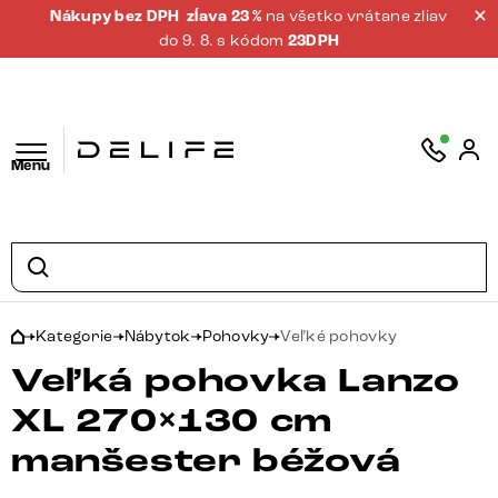
Nákupy bez DPH
zĺava 23 %
na všetko vrátane zliav
do 9. 8. s kódom
23DPH
Menu
Kategorie
Nábytok
Pohovky
Veľké pohovky
Veľká pohovka Lanzo
XL 270×130 cm
manšester béžová