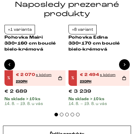
Naposledy prezerané
produkty
+1 varianta
+8 variant
-23%
-23%
Pohovka Mairi
Pohovka Edina
330×160 cm bouclé
330×170 cm bouclé
bielo-krémová
bielo-krémová
€
2 070
€
2 494
s kódom
s kódom
%
%
23DPH
23DPH
€
2 689
€
3 239
Na sklade > 10 ks
Na sklade > 10 ks
14. 8. – 19. 8. u vás
14. 8. – 19. 8. u vás
Ďalšie produkty