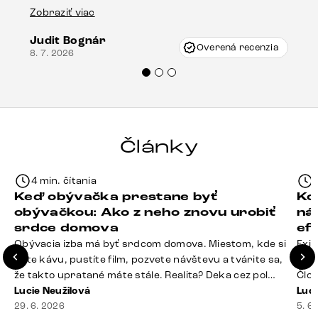
Es
stola bolo malé poškodenie, pravdepodobne
Zobraziť viac
16.
vzniklo pri preprave, ale vďaka pánovi
Judit Bognár
Vincze pri riešení mojej záležitosti pristúpili
Overená recenzia
8. 7. 2026
veľmi korektne. Odporúčam produkty Delife
každému.“
Články
4 min. čítania
Keď obývačka prestane byť
Ko
obývačkou: Ako z neho znovu urobiť
ná
srdce domova
ef
Obývacia izba má byť srdcom domova. Miestom, kde si
Exis
dáte kávu, pustíte film, pozvete návštevu a tvárite sa,
Seda
že takto upratané máte stále. Realita? Deka cez pol
Člov
sedačky, ovládač záhadne zmizol, konferenčný stolík
Lucie Neužilová
veľm
Luci
slúži ako odkladisko všetkého od účteniek po balzam
29. 6. 2026
si n
5. 6