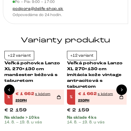
Po – Pia: 9:00 – 17:00
podpora@delife-shop.sk
Odpovedáme do 24 hodín.
Varianty produktu
+12 variant
+12 variant
-23%
-23%
Veľká pohovka Lanzo
Veľká pohovka Lanzo
XL 270×130 cm
XL 270×130 cm
manšester béžová s
imitácia kože vintage
taburetom
antracitová s
taburetom
€
1 662
€
1 662
s kódom
s kódom
%
%
23DPH
23DPH
€
2 159
€
2 159
Na sklade > 10 ks
Na sklade 4 ks
14. 8. – 19. 8. u vás
14. 8. – 19. 8. u vás