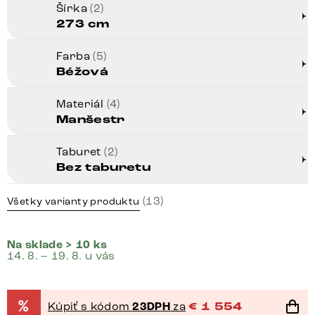
Šírka
(2)
273 cm
Farba
(5)
Béžová
Materiál
(4)
Manšestr
Taburet
(2)
Bez taburetu
(13)
Všetky varianty produktu
Na sklade > 10 ks
14. 8. – 19. 8. u vás
%
Kúpiť s kódom
23DPH
za
€
1 554