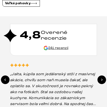
Veľké pohovky
4,8
Overené
recenzie
241 recenzií
„Jalta, kúpila som jedálenský stôl z masívnej
„O
akácie, chvíľu som naň musela čakať, ale
in
oplatilo sa. V skutočnosti je rovnako pekný
st
ako na fotkách. Stal sa ozdobou našej
ús
kuchyne. Komunikácia so zákazníckym
sp
servisom bola veľmi dobrá. Na spodnej časti