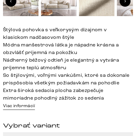
Štýlová pohovka s veľkorysým dizajnom v
klasickom nadčasovom štýle
Módna manšestrová látka je nápadne krásna a
obzvlášť príjemná na pokožku
Nádherný béžový odtieň je elegantný a vytvára
príjemne teplú atmosféru
So štýlovými, voľnými vankúšmi, ktoré sa dokonale
prispôsobia všetkým požiadavkám na pohodlie
Extra široká sedacia plocha zabezpečuje
mimoriadne pohodlný zážitok zo sedenia
Viac informácií
Vybrať variant