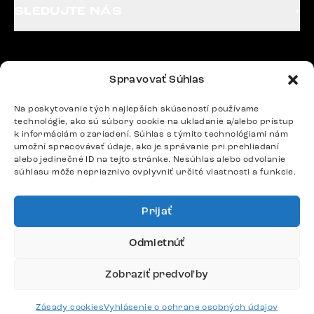
SLEDUJTE NÁS
Potrebujete radu? Ozvite sa.
Spravovať Súhlas
+420 770 313 313
Po – Pia: 9:00 – 17:00
Na poskytovanie tých najlepších skúseností používame
podpora@delife-shop.sk
technológie, ako sú súbory cookie na ukladanie a/alebo prístup
Odpovedáme do 24 hodín.
k informáciám o zariadení. Súhlas s týmito technológiami nám
umožní spracovávať údaje, ako je správanie pri prehliadaní
alebo jedinečné ID na tejto stránke. Nesúhlas alebo odvolanie
súhlasu môže nepriaznivo ovplyvniť určité vlastnosti a funkcie.
Google recenzie
4,8
Prijať
Odmietnúť
Zobraziť predvoľby
Doprava
Zásady cookies
Vyhlásenie o ochrane osobných údajov