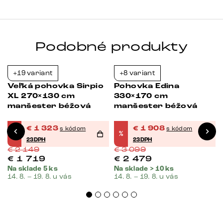
Podobné produkty
+19 variant
+8 variant
Bestseller
-38%
-38%
Veľká pohovka Sirpio
Pohovka Edina
r
XL 270×130 cm
330×170 cm
manšester béžová
manšester béžová
€
1 323
€
1 908
s kódom
s kódom
%
%
23DPH
23DPH
€
2 149
€
3 099
€
1 719
€
2 479
Na sklade 5 ks
Na sklade > 10 ks
14. 8. – 19. 8. u vás
14. 8. – 19. 8. u vás