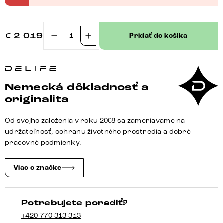
€
2 019
Pridať do košíka
množstvo
Veľká
pohovka
Lanzo
Nemecká dôkladnosť a
XL
originalita
270x130
cm
Od svojho založenia v roku 2008 sa zameriavame na
manšester
udržateľnosť, ochranu životného prostredia a dobré
béžová
pracovné podmienky.
Viac o značke
Potrebujete poradiť?
+420 770 313 313