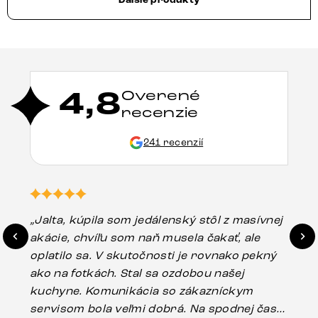
4,8
Overené
recenzie
241 recenzií
„Jalta, kúpila som jedálenský stôl z masívnej
„O
akácie, chvíľu som naň musela čakať, ale
in
oplatilo sa. V skutočnosti je rovnako pekný
st
ako na fotkách. Stal sa ozdobou našej
ús
kuchyne. Komunikácia so zákazníckym
sp
servisom bola veľmi dobrá. Na spodnej časti