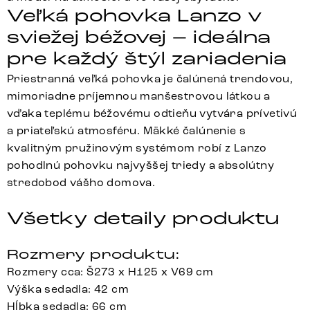
Veľká pohovka Lanzo v
sviežej béžovej – ideálna
pre každý štýl zariadenia
Priestranná veľká pohovka je čalúnená trendovou,
mimoriadne príjemnou manšestrovou látkou a
vďaka teplému béžovému odtieňu vytvára prívetivú
a priateľskú atmosféru. Mäkké čalúnenie s
kvalitným pružinovým systémom robí z Lanzo
pohodlnú pohovku najvyššej triedy a absolútny
stredobod vášho domova.
Všetky detaily produktu
Rozmery produktu:
Rozmery cca: Š273 x H125 x V69 cm
Výška sedadla: 42 cm
Hĺbka sedadla: 66 cm